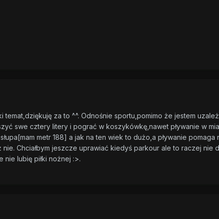
i temat,dziękuję za to ^^. Odnośnie sportu,pomimo że jestem uzale
yć swe cztery litery i pograć w koszykówkę,nawet pływanie w miar
słupa[mam metr 188] a jak na ten wiek to dużo,a pływanie pomaga 
 nie. Chciałbym jeszcze uprawiać kiedyś parkour ale to raczej nie d
nie lubię piłki nożnej :>.