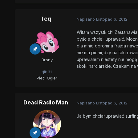
Teq
Napisano
Listopad 6, 2012
Witam wszystkich! Zastanawia 
byście chcieli uprawaić. Można
dla mnie ogromna frajda nawet
nie ma pieniędzy na taki rower
uprawiałem niestety nie mogę
Brony
skoki narciarskie. Czekam n
31
Płeć:
Ogier
Dead Radio Man
Napisano
Listopad 6, 2012
Ja bym chciał uprawiać surfing