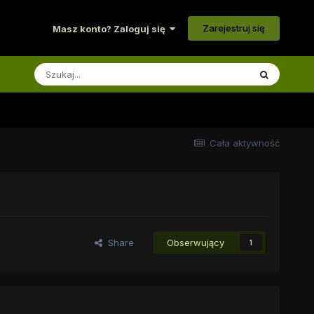
Zarejestruj się
Masz konto? Zaloguj się
Cała aktywność
Share
Obserwujący
1