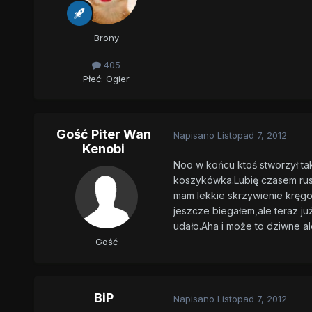
Brony
405
Płeć:
Ogier
Gość Piter Wan
Napisano
Listopad 7, 2012
Kenobi
Noo w końcu ktoś stworzył tak
koszykówka.Lubię czasem rusz
mam lekkie skrzywienie kręgo
jeszcze biegałem,ale teraz już
udało.Aha i może to dziwne ale 
Gość
BiP
Napisano
Listopad 7, 2012