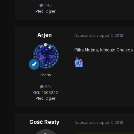
446
Płeć:
Ogier
Arjen
Napisano
Listopad 7, 2012
Piłka Nożna, kibicuje Chelsea
Brony
2.1k
GG:
4303222
Płeć:
Ogier
Gość Resty
Napisano
Listopad 7, 2012