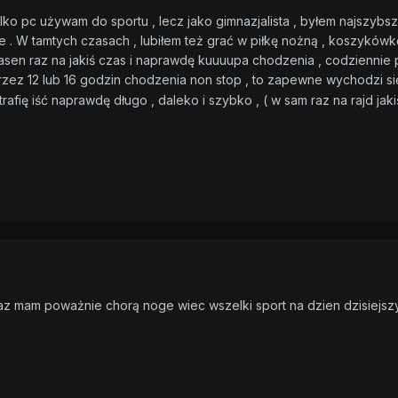
lko pc używam do sportu , lecz jako gimnazjalista , byłem najszybszy
 W tamtych czasach , lubiłem też grać w piłkę nożną , koszykówkę ,
asen raz na jakiś czas i naprawdę kuuuupa chodzenia , codziennie po
rzez 12 lub 16 godzin chodzenia non stop , to zapewne wychodzi si
rafię iść naprawdę długo , daleko i szybko , ( w sam raz na rajd jak
az mam poważnie chorą noge wiec wszelki sport na dzien dzisiejs