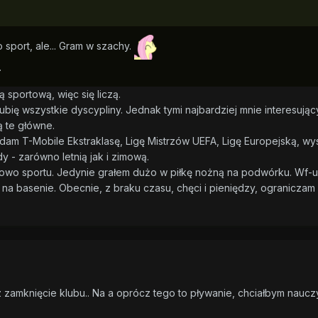
o sport, ale... Gram w szachy.
.
ą sportową, więc się liczą.
 lubię wszystkie dyscypliny. Jednak tymi najbardziej mnie interesuj
ą te główne.
lądam T-Mobile Ekstraklasę, Ligę Mistrzów UEFA, Ligę Europejską, w
y - zarówno letnią jak i zimową.
wo sportu. Jedynie grałem dużo w piłkę nożną na podwórku. Wf-u n
na basenie. Obecnie, z braku czasu, chęci i pieniędzy, ograniczam 
ez zamknięcie klubu.. Na a oprócz tego to pływanie, chciałbym nauc