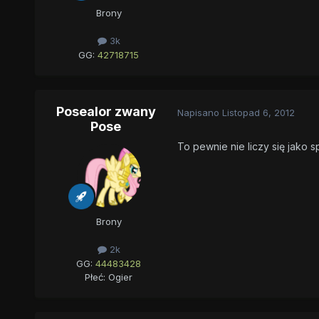
Brony
3k
GG:
42718715
Posealor zwany
Napisano
Listopad 6, 2012
Pose
To pewnie nie liczy się jako s
Brony
2k
GG:
44483428
Płeć:
Ogier