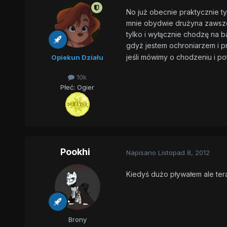
No już obecnie praktycznie ty
mnie obydwie drużyna zawsze .
tylko i wyłącznie chodzę na b
gdyż jestem ochroniarzem i p
jeśli mówimy o chodzeniu i pot
Opiekun Działu
10k
Płeć:
Ogier
Pookhi
Napisano
Listopad 8, 2012
Kiedyś dużo pływałem ale ter
Brony