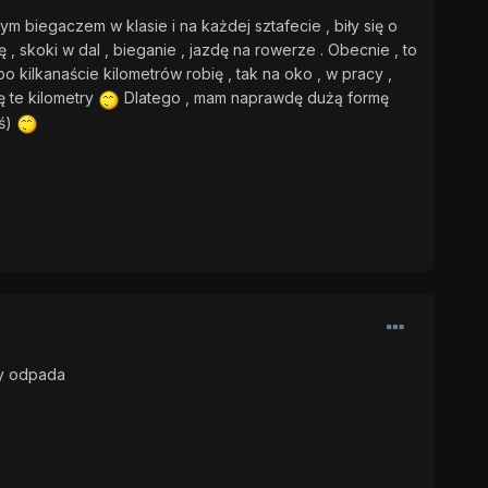
m biegaczem w klasie i na każdej sztafecie , biły się o
 skoki w dal , bieganie , jazdę na rowerze . Obecnie , to
 kilkanaście kilometrów robię , tak na oko , w pracy ,
ę te kilometry
Dlatego , mam naprawdę dużą formę
iś)
zy odpada