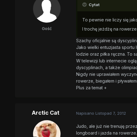
Cytat
To pewnie nie liczy się jak
Gość
I trochę jeżdżę na rowerze
Szachy oficjalnie są dyscyplin
Jako wielki entuzjasta sportu
lodzie oraz piłka ręczna. To s
W telewizji lub internecie og
dyscyplinach, a także olimpiad
Nigdy nie uprawiałem wyczyno
rowerze, biegałem i pływałem 
Plus za temat +
Arctic Cat
Napisano
Listopad 7, 2012
Judo, ale już nie trenuję prz
longboard i jazda na rowerze.