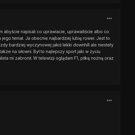
 abyście napisali co uprawiacie, uprawailiście albo co
 jego temat. Ja obecnie najbardziej lubię rower. Jest to
zdy bardziej wyczynowej jakiś lekki downhill ale niestety
akże na siłowni. Był to najlepszy sport jaki w życiu
a mi zabronił. W telewizji oglądam F1, piłkę nożną oraz