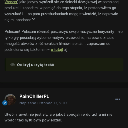
Weezer
) jako jedyny wyróżnił się ze ścieżki dźwiękowej wspomnianej
produkcji i zapadł mi w pamięć do tego stopnia, iż postanowiłem go
wyszukać i... po paru przesłuchaniach mogę stwierdzić, iż naprawdę
się mi spodobał ^^
Polecam! Polecam również poszerzyć swoje muzyczne horyzonty - nie
tylko gry posiadają wyborne motywy przewodnie, na pewno znacie
mnogość utworów z różnorakich filmów i seriali... zapraszam do
podzielenia się także nimi~
o tutaj!
x]
Odkryj ukrytą treść
PainChillerPL
Napisano
Listopad 17, 2017
Utwór nawet nie jest zły, ale jakoś specjalnie do ucha mi nie
wpadł. taki 6/10 bym powiedział.