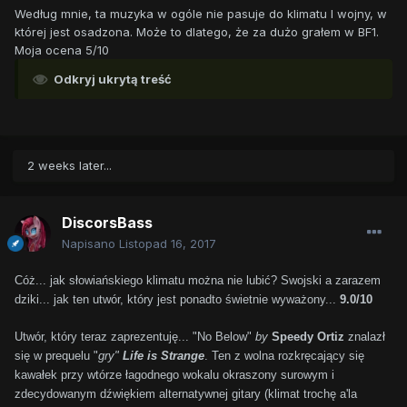
Według mnie, ta muzyka w ogóle nie pasuje do klimatu I wojny, w
której jest osadzona. Może to dlatego, że za dużo grałem w BF1.
Moja ocena 5/10
Odkryj ukrytą treść
2 weeks later...
DiscorsBass
Napisano
Listopad 16, 2017
Cóż... jak słowiańskiego klimatu można nie lubić? Swojski a zarazem
dziki... jak ten utwór, który jest ponadto świetnie wyważony...
9.0/10
Utwór, który teraz zaprezentuję... "No Below"
by
Speedy Ortiz
znalazł
się w prequelu "
gry"
Life is Strange
. Ten z wolna rozkręcający się
kawałek przy wtórze łagodnego wokalu okraszony surowym i
zdecydowanym dźwiękiem alternatywnej gitary (klimat trochę a'la