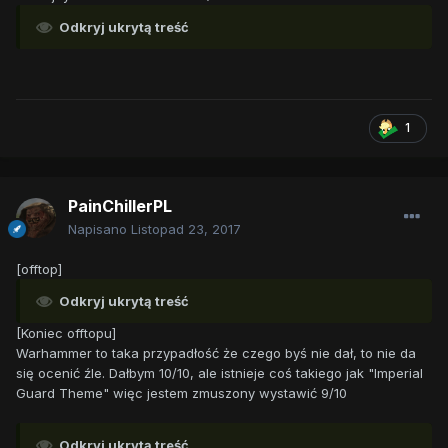
Odkryj ukrytą treść
1
PainChillerPL
Napisano
Listopad 23, 2017
[offtop]
Odkryj ukrytą treść
[Koniec offtopu]
Warhammer to taka przypadłość że czego byś nie dał, to nie da
się ocenić źle. Dałbym 10/10, ale istnieje coś takiego jak "Imperial
Guard Theme" więc jestem zmuszony wystawić 9/10
Odkryj ukrytą treść