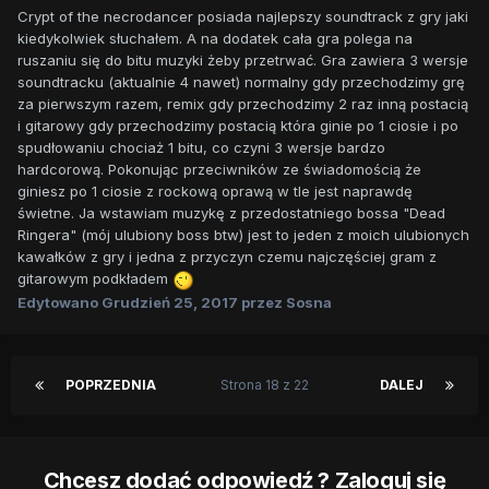
Crypt of the necrodancer posiada najlepszy soundtrack z gry jaki
kiedykolwiek słuchałem. A na dodatek cała gra polega na
ruszaniu się do bitu muzyki żeby przetrwać. Gra zawiera 3 wersje
soundtracku (aktualnie 4 nawet) normalny gdy przechodzimy grę
za pierwszym razem, remix gdy przechodzimy 2 raz inną postacią
i gitarowy gdy przechodzimy postacią która ginie po 1 ciosie i po
spudłowaniu chociaż 1 bitu, co czyni 3 wersje bardzo
hardcorową. Pokonując przeciwników ze świadomością że
giniesz po 1 ciosie z rockową oprawą w tle jest naprawdę
świetne. Ja wstawiam muzykę z przedostatniego bossa "Dead
Ringera" (mój ulubiony boss btw) jest to jeden z moich ulubionych
kawałków z gry i jedna z przyczyn czemu najczęściej gram z
gitarowym podkładem
Edytowano
Grudzień 25, 2017
przez Sosna
POPRZEDNIA
Strona 18 z 22
DALEJ
Chcesz dodać odpowiedź ? Zaloguj się