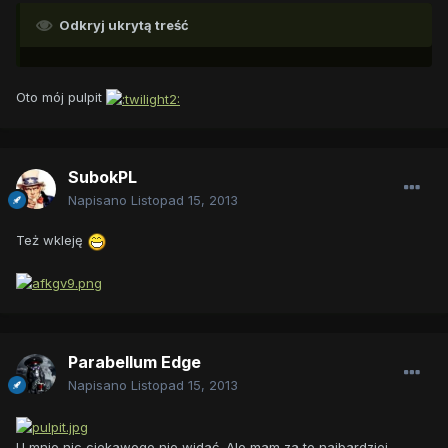
Odkryj ukrytą treść
Oto mój pulpit
SubokPL
Napisano
Listopad 15, 2013
Też wkleję
Parabellum Edge
Napisano
Listopad 15, 2013
U mnie nic ciekawego nie widać. Ale mam za to najbardziej