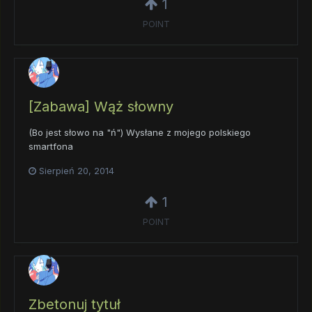
1
POINT
[Zabawa] Wąż słowny
(Bo jest słowo na "ń") Wysłane z mojego polskiego
smartfona
Sierpień 20, 2014
1
POINT
Zbetonuj tytuł