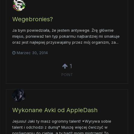
Wegebronies?
Ja bym powiedziała, że jestem antywege. Żrę głównie
mięso, ponieważ ten typ pokarmu najbardziej mi smakuje
oraz jest najlepiej przyswajalny przez mój organizm, za...
Marzec 30, 2014
1
POINT
Wykonane Avki od AppleDash
Jejusiu! Jaki ty masz ogromny talent! *Wyrywa sobie
talent i odchodzi z dumą* Muszę więcej ćwiczyć w
porównaniu do ciebie, a ty bądź moim mistrzem! To...