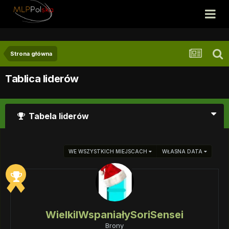
Strona główna
Tablica liderów
Tabela liderów
WE WSZYSTKICH MIEJSCACH
WŁASNA DATA
WielkiIWspaniałySoriSensei
Brony