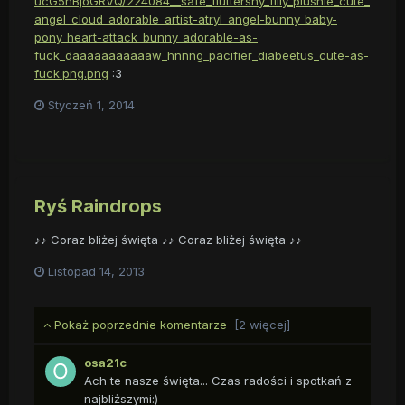
ucG5nBjoGRVQ/224084__safe_fluttershy_filly_plushie_cute_
angel_cloud_adorable_artist-atryl_angel-bunny_baby-
pony_heart-attack_bunny_adorable-as-
fuck_daaaaaaaaaaaw_hnnng_pacifier_diabeetus_cute-as-
fuck.png.png
:3
Styczeń 1, 2014
Ryś Raindrops
♪♪ Coraz bliżej święta ♪♪ Coraz bliżej święta ♪♪
Listopad 14, 2013
Pokaż poprzednie komentarze
[2 więcej]
osa21c
Ach te nasze święta... Czas radości i spotkań z
najbliższymi:)