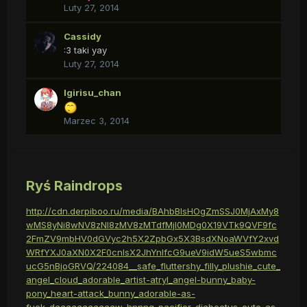
Luty 27, 2014
Cassidy
:3 taki yay
Luty 27, 2014
Igirisu_chan
Marzec 3, 2014
Ryś Raindrops
http://cdn.derpiboo.ru/media/BAhbBlsHOgZmSSJ0MjAxMy8
wMS8yNi8wNV8zNl8zMV8zMTdfMjI0MDg0X19VTk9QVF9fc
2FmZV9mbHV0dGVyc2h5X2ZpbGx5X3BsdXNoaWVfY2xvd
WRfYXJ0aXN0X2F0cnlsX2JhYnlfcG9ueV9idW5ueS5wbmc
ucG5nBjoGRVQ/224084__safe_fluttershy_filly_plushie_cute_
angel_cloud_adorable_artist-atryl_angel-bunny_baby-
pony_heart-attack_bunny_adorable-as-