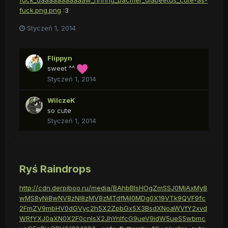
fuck_daaaaaaaaaaaw_hnnng_pacifier_diabeetus_cute-as-
fuck.png.png
:3
Styczeń 1, 2014
Flippyn
sweet ^^
Styczeń 1, 2014
WilczeK
so cute
Styczeń 1, 2014
Ryś Raindrops
http://cdn.derpiboo.ru/media/BAhbBlsHOgZmSSJ0MjAxMy8
wMS8yNi8wNV8zNl8zMV8zMTdfMjI0MDg0X19VTk9QVF9fc
2FmZV9mbHV0dGVyc2h5X2ZpbGx5X3BsdXNoaWVfY2xvd
WRfYXJ0aXN0X2F0cnlsX2JhYnlfcG9ueV9idW5ueS5wbmc