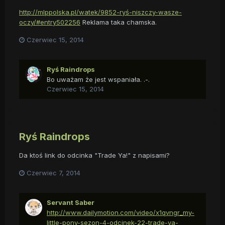
http://mlppolska.pl/watek/9852-ryś-niszczy-wasze-
oczy/#entry502256
Reklama taka chamska.
Czerwiec 15, 2014
Ryś Raindrops
Bo uważam że jest wspaniała. .-.
Czerwiec 15, 2014
Ryś Raindrops
Da ktoś link do odcinka "Trade Ya!" z napisami?
Czerwiec 7, 2014
Servant Saber
http://www.dailymotion.com/video/x1qvngr_my-
little-pony-sezon-4-odcinek-22-trade-ya-