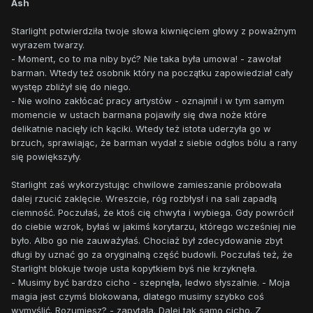
Ash
Starlight potwierdziła twoje słowa kiwnięciem głowy z poważnym
wyrazem twarzy.
- Moment, co to ma niby być? Nie taka była umowa! - zawołał
barman. Wtedy też osobnik który na początku zapowiedział cały
występ zbliżył się do niego.
- Nie wolno zakłócać pracy artystów - oznajmił i w tym samym
momencie w ustach barmana pojawiły się dwa noże które
delikatnie nacięły ich kąciki. Wtedy też istota uderzyła go w
brzuch, sprawiając, że barman wydał z siebie odgłos bólu a rany
się powiększyły.
Starlight zaś wykorzystując chwilowe zamieszanie próbowała
dalej rzucić zaklęcie. Wreszcie, róg rozbłysł i na sali zapadłą
ciemność. Poczułaś, że ktoś cię chwyta i wybiega. Gdy powrócił
do ciebie wzrok, byłaś w jakimś korytarzu, którego wcześniej nie
było. Albo go nie zauważyłaś. Chociaż był zdecydowanie zbyt
długi by uznać go za oryginalną część budowli. Poczułaś też, że
Starlight blokuje twoje usta kopytkiem byś nie krzyknęła.
- Musimy być bardzo cicho - szepnęła, ledwo słyszalnie. - Moja
magia jest czymś blokowana, dlatego musimy szybko coś
wymyślić. Rozumiesz? - zapytała. Dalej tak samo cicho. Z