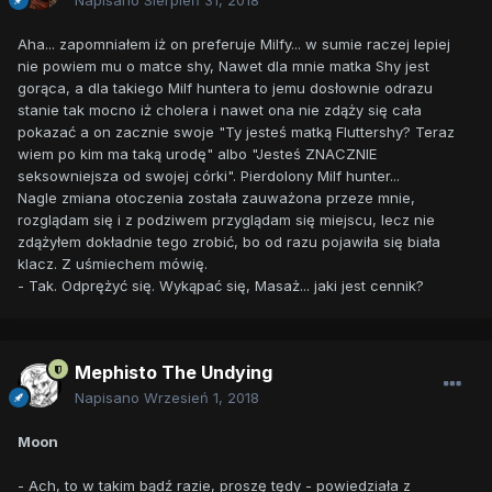
Napisano
Sierpień 31, 2018
Aha... zapomniałem iż on preferuje Milfy... w sumie raczej lepiej
nie powiem mu o matce shy, Nawet dla mnie matka Shy jest
gorąca, a dla takiego Milf huntera to jemu dosłownie odrazu
stanie tak mocno iż cholera i nawet ona nie zdąży się cała
pokazać a on zacznie swoje "Ty jesteś matką Fluttershy? Teraz
wiem po kim ma taką urodę" albo "Jesteś ZNACZNIE
seksowniejsza od swojej córki". Pierdolony Milf hunter...
Nagle zmiana otoczenia została zauważona przeze mnie,
rozglądam się i z podziwem przyglądam się miejscu, lecz nie
zdążyłem dokładnie tego zrobić, bo od razu pojawiła się biała
klacz. Z uśmiechem mówię.
- Tak. Odprężyć się. Wykąpać się, Masaż... jaki jest cennik?
Mephisto The Undying
Napisano
Wrzesień 1, 2018
Moon
- Ach, to w takim bądź razie, proszę tędy - powiedziała z