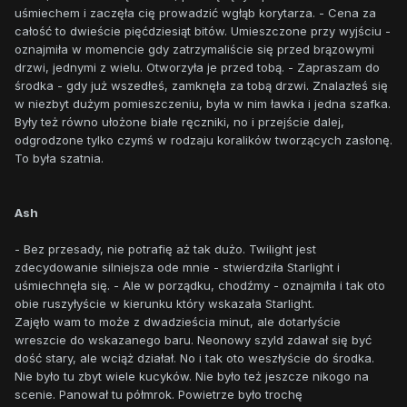
uśmiechem i zaczęła cię prowadzić wgłąb korytarza. - Cena za
całość to dwieście pięćdziesiąt bitów. Umieszczone przy wyjściu -
oznajmiła w momencie gdy zatrzymaliście się przed brązowymi
drzwi, jednymi z wielu. Otworzyła je przed tobą. - Zapraszam do
środka - gdy już wszedłeś, zamknęła za tobą drzwi. Znalazłeś się
w niezbyt dużym pomieszczeniu, była w nim ławka i jedna szafka.
Były też równo ułożone białe ręczniki, no i przejście dalej,
odgrodzone tylko czymś w rodzaju koralików tworzących zasłonę.
To była szatnia.
Ash
- Bez przesady, nie potrafię aż tak dużo. Twilight jest
zdecydowanie silniejsza ode mnie - stwierdziła Starlight i
uśmiechnęła się. - Ale w porządku, chodźmy - oznajmiła i tak oto
obie ruszyłyście w kierunku który wskazała Starlight.
Zajęło wam to może z dwadzieścia minut, ale dotarłyście
wreszcie do wskazanego baru. Neonowy szyld zdawał się być
dość stary, ale wciąż działał. No i tak oto weszłyście do środka.
Nie było tu zbyt wiele kucyków. Nie było też jeszcze nikogo na
scenie. Panował tu półmrok. Powietrze było trochę