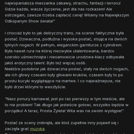
najwspanialsza mieszanka zabawy, strachu, fantazji i terroru!
Gdzie każde, wasze życzenie, jest dla nas rozkazem! Ale
ostrzegam, zawsze trzeba zapłacić cenę! Witamy na Największym
Odkopanym Show świata!"
I chociaż było to jak deliryczny trans, na scenie faktycznie była
postać. Dziwaczna, podłużna i wysoka postać, stojąca na dwóch
tylnych nogach. W pełnym, eleganckim garniturze z cylindrem.
Była nawet rura na której niezwykle utalentowana, bardzo
szeroko uśmiechnięta i niesamowicie urodziwa klacz odbywała
jakiś erotyczny talent. Było też więcej osób.
Niektóre podobnie jak dziwaczna postać, stały na dwóch nogach,
ale ich głowy czasami były głowami kruków, czasem były to po
prostu kucyki wyglądające na martwe. I co najważniejsze, nie
było drzwi którymi to weszłyście.
"Nasz ponury karnawał, jest po raz pierwszy w tym mieście, ale
to nie problem! Tak długo jak jesteście gotowi, wszystko będzie w
porządku! A teraz, Prosta Żyleta! Wita was na swoim występie!"
Postać ze sceny zniknęła, ale ktoś zupełnie inny pojawił się i
zaczęła grać
muzyka
.