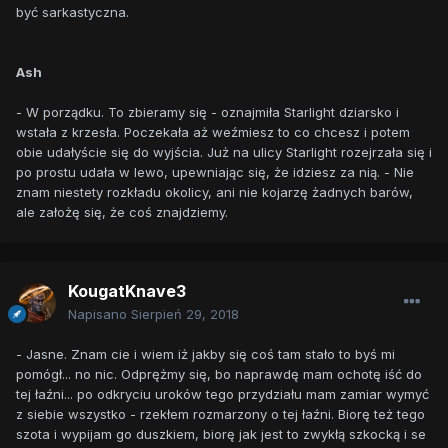
być sarkastyczna.
Ash
- W porządku. To zbieramy się - oznajmiła Starlight dziarsko i
wstała z krzesła. Poczekała aż weźmiesz to co chcesz i potem
obie udałyście się do wyjścia. Już na ulicy Starlight rozejrzała się i
po prostu udała w lewo, upewniając się, że idziesz za nią. - Nie
znam niestety rozkładu okolicy, ani nie kojarzę żadnych barów,
ale założę się, że coś znajdziemy.
KougatKnave3
Napisano
Sierpień 29, 2018
- Jasne. Znam cie i wiem iż jakby się coś tam stało to byś mi
pomógł... no nic. Odprężmy się, bo naprawdę mam ochotę iść do
tej łaźni... po odkryciu uroków tego przydziału mam zamiar wymyć
z siebie wszystko - rzekłem rozmarzony o tej łaźni. Biorę też tego
szota i wypijam go duszkiem, biorę jak jest to zwykłą szkocką i se