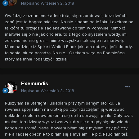
Napisano
Wrzesień 2, 2018
Gwiżdżę z uznaniem. Ładnie tutaj się rozbudowali, bez dwóch
zdań jest to bogate miejsce. No nic siadam na leżaku i czekam na
tą która tu przyjdzie zaciekawiony co tam w Ponyville. Mimo iż
martwie się o nie jak cholera, to z tego co słyszałem wtedy, im
zdrowiu nic nie grozi... mimo wszystko i tak się o nie martwię.
Mam nadzieje iż Spike i White i Black jak tam dotarły i jeśli dotarły,
to sobie jak co poradzą. No nic... Czekam więc na Podmieńca
który ma mnie "obsłużyć" dzisiaj.
Exemundis
Napisano
Wrzesień 3, 2018
Ruszyłam za Starlight i usiadłam przy tym samym stoliku. Ja
również spojrzałam na ulotkę po czym zaczęłam ją wertować
dokładnie celem dowiedzenia się co tu serwują i po ile. Cały czas
miałam ten dziwny wyraz twarzy który się ma gdy się nie wie do
końca co zrobić. Nadal bowiem biłam się z myślami czy pić czy
nie a raczej obecnie to biłam się z myślami ile pić. Rzuciłam też