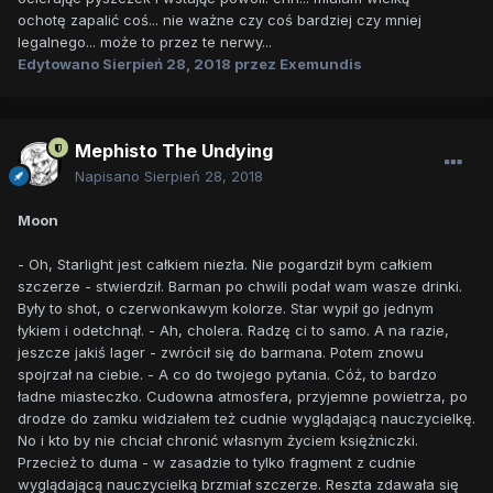
ochotę zapalić coś... nie ważne czy coś bardziej czy mniej
legalnego... może to przez te nerwy...
Edytowano
Sierpień 28, 2018
przez Exemundis
Mephisto The Undying
Napisano
Sierpień 28, 2018
Moon
- Oh, Starlight jest całkiem niezła. Nie pogardził bym całkiem
szczerze - stwierdził. Barman po chwili podał wam wasze drinki.
Były to shot, o czerwonkawym kolorze. Star wypił go jednym
łykiem i odetchnął. - Ah, cholera. Radzę ci to samo. A na razie,
jeszcze jakiś lager - zwrócił się do barmana. Potem znowu
spojrzał na ciebie. - A co do twojego pytania. Cóż, to bardzo
ładne miasteczko. Cudowna atmosfera, przyjemne powietrza, po
drodze do zamku widziałem też cudnie wyglądającą nauczycielkę.
No i kto by nie chciał chronić własnym życiem księżniczki.
Przecież to duma - w zasadzie to tylko fragment z cudnie
wyglądającą nauczycielką brzmiał szczerze. Reszta zdawała się