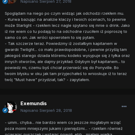
Napisano
Sierpień 27, 2018
Spoglądam na niego po czym widząc jak odchodzi rzekłem mu.
- Kurwa bazując na analizie klaczy i twoich ocenach, to pewnie
może Starlight - rzekłem lecz nagle spytano się mnie o drink. Jako
iż nie wiem co tu podają to na odchodne rzuciłem iż poproszę to
samo co on. Jak wróci spowrotem to się pytam.
- Tak szczerze teraz. Powiedzmy iż zostałbym kapitanem w
gwardii Twilight... co mało prawdopodobne, i pewnie przyślą tam
jakiegoś starego dziada któremu kodeks wysypuje się z tyłka oraz
innych otworów, ale dajmy przykład. Gdybym był kapitanem... to
powiedz mi, czemu byś chciał przenieść się do Ponyville. Bo
twoim błysku w oku jak tam przyjechałeś to wnioskuje iż to teraz
twój "Must have" przydział, tak? - zapytałem.
Exemundis
Napisano
Sierpień 28, 2018
- umm.. chyba... nie bardzo wiem co jeszcze mogłabym wziąć
poza moimi mniejszymi jukami i pieniędzmi... - rzekłam również
ocierając pyszczek i wstając powoli. ehh... miałam wielką