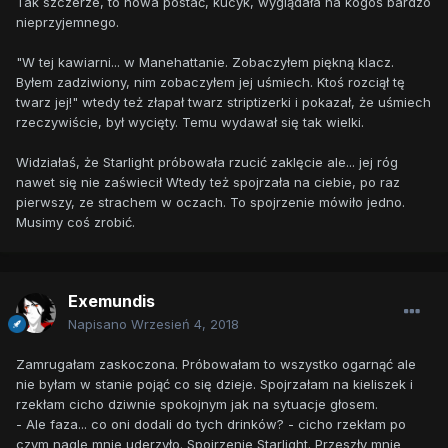
Tak szczerze, to nowa postać, kucyk, wyglądała na kogoś bardzo
nieprzyjemnego.
"W tej kawiarni... w Manehattanie. Zobaczyłem piękną klacz.
Byłem zadziwiony, nim zobaczyłem jej uśmiech. Ktoś rozciął tę
twarz jej!" wtedy też złapał twarz striptizerki i pokazał, że uśmiech
rzeczywiście, był wycięty. Temu wydawał się tak wielki.
Widziałaś, że Starlight próbowała rzucić zaklęcie ale... jej róg
nawet się nie zaświecił Wtedy też spojrzała na ciebie, po raz
pierwszy, ze strachem w oczach. To spojrzenie mówiło jedno.
Musimy coś zrobić.
Exemundis
Napisano
Wrzesień 4, 2018
Zamrugałam zaskoczona. Próbowałam to wszystko ogarnąć ale
nie byłam w stanie pojąć co się dzieje. Spojrzałam na kieliszek i
rzekłam cicho dziwnie spokojnym jak na sytuacje głosem.
- Ale faza... co oni dodali do tych drinków? - cicho rzekłam po
czym nagle mnie uderzyło. Spojrzenie Starlight. Przeszły mnie