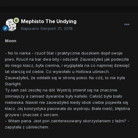
Mephisto The Undying
Napisano
Sierpień 31, 2018
Moon
- No to narka - rzucił Star i praktycznie duszkiem dopił swoje
piwo. Rzucił na bar dwa bity i odszedł. Zauważyłeś jak podeszła
do niego klacz, była ciemna, i wyglądała na co najmniej dziesięć
lat starszą od ciebie. Co wywołało u Hollowa uśmiech.
Zauważyłeś, że oddalili się w stronę pokoi. No cóż, to nie była
Starlight.
Ty sam zaś zeszłej na dół. Wystrój zmienił się na znacznie
zimniejszy a zamiast dywanów były kafelki. Całość była biało
niebieska. Nawet nie zauważyłeś kiedy obok ciebie pojawiła się
klacz. Jej kolorystyka pasowała do wystroju. Biała maść, błękitna
grzywa i znaczek z sercem.
- Witam pana. Jest psn zainteresowany skorzystaniem z łaźni? -
zapytała z uśmiechem.