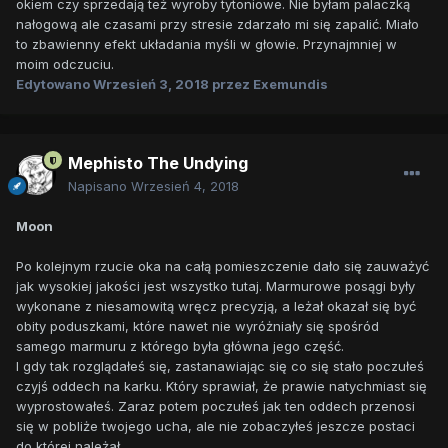
okiem czy sprzedają też wyroby tytoniowe. Nie byłam palaczką
nałogową ale czasami przy stresie zdarzało mi się zapalić. Miało
to zbawienny efekt układania myśli w głowie. Przynajmniej w
moim odczuciu.
Edytowano
Wrzesień 3, 2018
przez Exemundis
Mephisto The Undying
Napisano
Wrzesień 4, 2018
Moon
Po kolejnym rzucie oka na całą pomieszczenie dało się zauważyć
jak wysokiej jakości jest wszystko tutaj. Marmurowe posągi były
wykonane z niesamowitą wręcz precyzją, a leżał okazał się być
obity poduszkami, które nawet nie wyróżniały się spośród
samego marmuru z którego była główna jego część.
I gdy tak rozglądałeś się, zastanawiając się co się stało poczułeś
czyjś oddech na karku. Który sprawiał, że prawie natychmiast się
wyprostowałeś. Zaraz potem poczułeś jak ten oddech przenosi
się w pobliże twojego ucha, ale nie zobaczyłeś jeszcze postaci
do której należał.