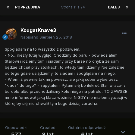
POPRZEDNIA
Strona 11 z 24
DALEJ
KougatKnave3
Napisano
Sierpień 25, 2018
Spogladam na to wszystko z podziwem.
- No... niezły tutaj wygląd. Chodźmy do baru - powiedziałem
Starowi i idziemy tam i siadamy przy barze no chyba że sam
będzie chciał przy stolikach, to wtedy tam idziemy. Nie zależnie
od tego gdzie usiądziemy, to siadam i spoglądam na niego.
- Wiem iż pewnie tak mi powiesz, ale jaką sobie wybierzesz
"klacz" do tego? - zapytałem. Pytam się bo ilekroć Star wracał z
burdelu albo przechodziliśmy koło niego na patrolu, TO ZAWSZE
mnie informował jaką klacz weźmie. NIGDY nie miałem sytuacji w
której by się nie chwalił tym kogo dzisiaj zarucha.
Odpowiedzi
Created
Ostatnia odpowiedź
577
8 lat
6 lat