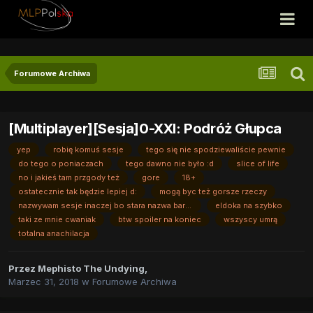
Forumowe Archiwa
[Multiplayer][Sesja]0-XXI: Podróż Głupca
yep
robię komuś sesje
tego się nie spodziewaliście pewnie
do tego o poniaczach
tego dawno nie było :d
slice of life
no i jakieś tam przgody też
gore
18+
ostatecznie tak będzie lepiej d:
mogą byc też gorsze rzeczy
nazwywam sesje inaczej bo stara nazwa bardzo nie pasowała
eldoka na szybko
taki ze mnie cwaniak
btw spoiler na koniec
wszyscy umrą
totalna anachilacja
Przez
Mephisto The Undying
,
Marzec 31, 2018
w
Forumowe Archiwa