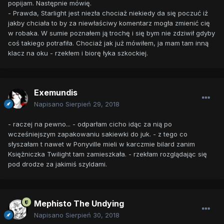
popijam. Następnie mówię.
- Prawda, Starlight jest niezła chociaż niekiedy da się poczuć iż
jakby chciała to by za niewłaściwy komentarz mogła zmienić cię
w robaka. W sumie poznałem ją trochę i się bym nie zdziwił gdyby
coś takiego potrafiła. Chociaż jak już mówiłem, ja mam tam inną
klacz na oku - rzekłem i biorę łyka szkockiej.
Exemundis
Napisano
Sierpień 29, 2018
- raczej na pewno... - odparłam cicho idąc za nią po
wcześniejszym zapakowaniu sakiewki do juk. - z tego co
słyszałam t nawet w Ponyville mieli w karczmie bilard zanim
Księżniczka Twilight tam zamieszkała. - rzekłam rozglądając się
pod drodze za jakimiś szyldami.
Mephisto The Undying
Napisano
Sierpień 30, 2018