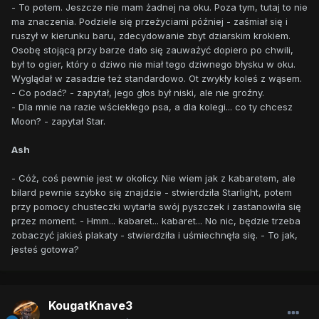
- To potem. Jeszcze nie mam żadnej na oku. Poza tym, tutaj to nie
ma znaczenia. Podziele się przeżyciami później - zaśmiał się i
ruszył w kierunku baru, zdecydowanie zbyt dziarskim krokiem.
Osobę stojącą przy barze dało się zauważyć dopiero po chwili,
był to ogier, który o dziwo nie miał tego dziwnego błysku w oku.
Wyglądał w zasadzie też standardowo. Ot zwykły koleś z wąsem.
- Co podać? - zapytał, jego głos był niski, ale nie groźny.
- Dla mnie na razie wściekłego psa, a dla kolegi... co ty chcesz
Moon? - zapytał Star.
Ash
- Cóż, coś pewnie jest w okolicy. Nie wiem jak z kabaretem, ale
bilard pewnie szybko się znajdzie - stwierdziła Starlight, potem
przy pomocy chusteczki wytarła swój pyszczek i zastanowiła się
przez moment. - Hmm... kabaret... kabaret... No nic, będzie trzeba
zobaczyć jakieś plakaty - stwierdziła i uśmiechnęła się. - To jak,
jesteś gotowa?
KougatKnave3