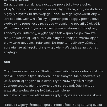
Zaraz potem jednak nowa uczucie popieściło twoje ucho.
- Hej Mooni... - głos który znałeś aż zbyt dobrze, który na dodatek
nigdy nie był tak blisko twojego ucha. Do tego wypowiedziany w
taki sposób. Cichy, nieśmiały, a jednak posiadający pewną dozę
słodyczy i czegoś jeszcze, czego w sumie nie potrafiłeś określić.
W momencie w którym obróciłeś głowę w stronę źródła głosu,
zobaczyłeś Fluttershy, wyglądającą tak wspaniale jak zawsze.
Nie... nawet lepiej. Jej aura była jakby odurzająca, wprawiająca
cię w takie uczucie... relaksacji. Do tego ten delikatny uśmiech
sprawiał, że aż kręciło ci się w głowie. - Wyglądasz na trochę...
spiętego
Ash
Czy planowałaś czy nie, Starlight zamówiła dla was obu po jakimś
drinku. Jednym z tych słodkich i dość słabych. Nie planowała się
upić, bardziej spędzić mile czas, i ty to zauważyłaś. Nie było
żadnego toastu, ale na pewno obie spróbowałyście. I wtedy
wszystko wydawało się być jakby zamglone.
Ale natychmiastowo otrzeźwiałaś gdy usłyszałaś pierwsze słowa.
"Klacze i Ogiery, źrebięta i ghule. Podejdźcie. Za tą kurtyną czeka