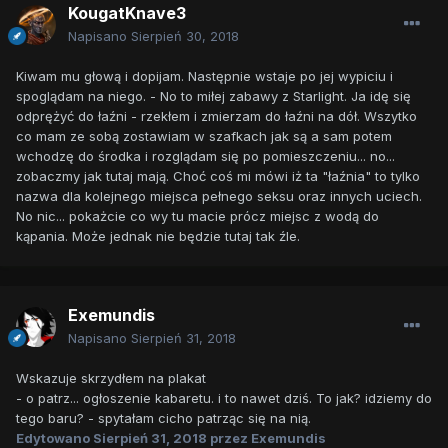
KougatKnave3
Napisano
Sierpień 30, 2018
Kiwam mu głową i dopijam. Następnie wstaje po jej wypiciu i
spoglądam na niego. - No to miłej zabawy z Starlight. Ja idę się
odprężyć do łaźni - rzekłem i zmierzam do łaźni na dół. Wszytko
co mam ze sobą zostawiam w szafkach jak są a sam potem
wchodzę do środka i rozglądam się po pomieszczeniu... no...
zobaczmy jak tutaj mają. Choć coś mi mówi iż ta "łaźnia" to tylko
nazwa dla kolejnego miejsca pełnego seksu oraz innych uciech.
No nic... pokażcie co wy tu macie prócz miejsc z wodą do
kąpania. Może jednak nie będzie tutaj tak źle.
Exemundis
Napisano
Sierpień 31, 2018
Wskazuje skrzydłem na plakat
- o patrz... ogłoszenie kabaretu. i to nawet dziś. To jak? idziemy do
tego baru? - spytałam cicho patrząc się na nią.
Edytowano
Sierpień 31, 2018
przez Exemundis