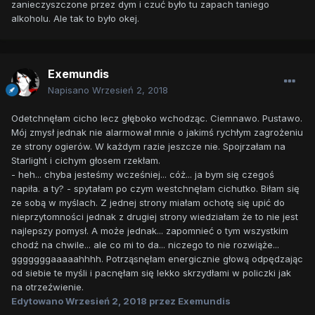
zanieczyszczone przez dym i czuć było tu zapach taniego
alkoholu. Ale tak to było okej.
Exemundis
Napisano
Wrzesień 2, 2018
Odetchnęłam cicho lecz głęboko wchodząc. Ciemnawo. Pustawo.
Mój zmysł jednak nie alarmował mnie o jakimś rychłym zagrożeniu
ze strony ogierów. W każdym razie jeszcze nie. Spojrzałam na
Starlight i cichym głosem rzekłam.
- heh... chyba jesteśmy wcześniej... cóż... ja bym się czegoś
napiła. a ty? - spytałam po czym westchnęłam cichutko. Biłam się
ze sobą w myślach. Z jednej strony miałam ochotę się upić do
nieprzytomności jednak z drugiej strony wiedziałam że to nie jest
najlepszy pomysł. A może jednak... zapomnieć o tym wszystkim
chodź na chwile... ale co mi to da... niczego to nie rozwiąże...
gggggggaaaaahhhh. Potrząsnęłam energicznie głową odpędzając
od siebie te myśli i pacnęłam się lekko skrzydłami w policzki jak
na otrzeźwienie.
Edytowano
Wrzesień 2, 2018
przez Exemundis