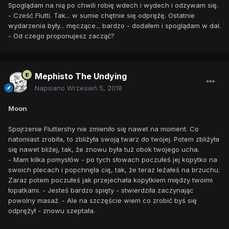
Spoglądam na nią po chwili robię wdech i wydech i odzywam się.
- Cześć Flutti. Tak... w sumie chętnie się odprężę. Ostatnie
wydarzenia były... męczące... bardzo - dodałem i spoglądam w dal.
- Od czego proponujesz zacząć?
Mephisto The Undying
Napisano
Wrzesień 5, 2018
Moon
Spojrzenie Fluttershy nie zmieniło się nawet na moment. Co
natomiast zrobiła, to zbliżyła swoją twarz do twojej. Potem zbliżyła
się nawet bliżej, tak, że znowu była tuż obok twojego ucha.
- Mam kilka pomysłów - po tych słowach poczułeś jej kopytko na
swoich plecach i popchnęła cię, tak, że teraz leżałeś na brzuchu.
Zaraz potem poczułeś jak przejechała kopytkiem między twoimi
łopatkami. - Jesteś bardzo spięty - stwierdziła zaczynając
powolny masaż. - Ale na szczęście wiem co zrobić byś się
odprężył - znowu szeptała.