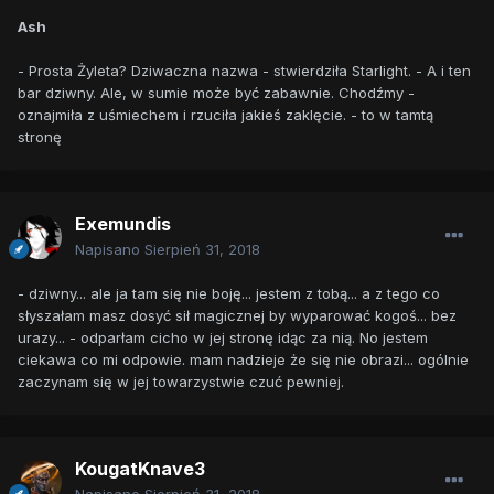
Ash
- Prosta Żyleta? Dziwaczna nazwa - stwierdziła Starlight. - A i ten
bar dziwny. Ale, w sumie może być zabawnie. Chodźmy -
oznajmiła z uśmiechem i rzuciła jakieś zaklęcie. - to w tamtą
stronę
Exemundis
Napisano
Sierpień 31, 2018
- dziwny... ale ja tam się nie boję... jestem z tobą... a z tego co
słyszałam masz dosyć sił magicznej by wyparować kogoś... bez
urazy... - odparłam cicho w jej stronę idąc za nią. No jestem
ciekawa co mi odpowie. mam nadzieje że się nie obrazi... ogólnie
zaczynam się w jej towarzystwie czuć pewniej.
KougatKnave3