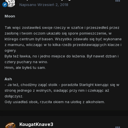
Napisano
Wrzesień 2, 2018
Moon
Tak więc zostawiłeś swoje rzeczy w szafce i przeszedłeś przez
zasłonę i twoim oczom ukazało się spore pomieszczenie, w
którego centrum był basen. Wszystko zdawało się być wykonane
z marmuru, wliczając w to kilka rzeźb przedstawiających klacze i
ogiery.
Była też ławka, no i jedno miejsce do leżenia. Był nawet dzban i
cztery puchary na wino.
Hmm, ale byłeś tu sam.
Ash
- Ja też, chodźmy zająć stolik - poradziła Starlight kierując się w
stronę jednego z wolnych, siadając przy nim i czekając aż
dołączysz.
Gdy usiadłaś obok, rzuciła okiem na ulotkę z alkoholem.
KougatKnave3