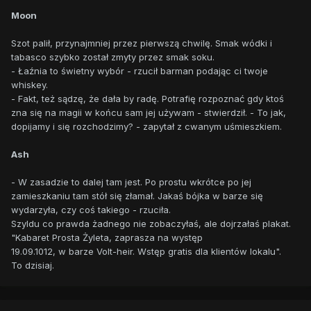
Moon
Szot palił, przynajmniej przez pierwszą chwilę. Smak wódki i
tabasco szybko został zmyty przez smak soku.
- Łaźnia to świetny wybór - rzucił barman podając ci twoje
whiskey.
- Fakt, też sądzę, że dała by radę. Potrafię rozpoznać gdy ktoś
zna się na magii w końcu sam jej używam - stwierdził. - To jak,
dopijamy i się rozchodzimy? - zapytał z cwanym uśmieszkiem.
Ash
- W zasadzie to dalej tam jest. Po prostu wkrótce po jej
zamieszkaniu tam stół się złamał. Jakaś bójka w barze się
wydarzyła, czy coś takiego - rzuciła.
Szyldu co prawda żadnego nie zobaczyłaś, ale dojrzałaś plakat.
"Kabaret Prosta Żyleta, zaprasza na występ
19.09.1012, w barze Volt-heir. Wstęp gratis dla klientów lokalu".
To dzisiaj.