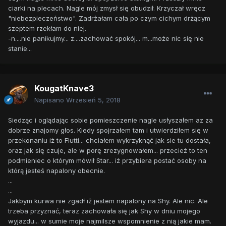
ciarki na plecach. Nagle mój zmysł się obudził. Krzyczał wręcz
"niebezpieczeństwo". Zadrżałam cała po czym cichym drżącym
szeptem rzekłam do niej.
-n....nie panikujmy... z....zachować spokój... m...może nic się nie
stanie...
KougatKnave3
Napisano
Wrzesień 5, 2018
Siedząc i oglądając sobie pomieszczenie nagle usłyszałem az za
dobrze znajomy głos. Kiedy spojrzałem tam i utwierdziłem się w
przekonaniu iż to Flutti... chciałem wykrzyknąć jak sie tu dostała,
oraz jak się czuje, ale w porę zrezygnowałem... przecież to ten
podmieniec o którym mówił Star... iż przybiera postać osoby na
którą jesteś napalony obecnie.
...
...
Jakbym kurwa nie zgadł iż jestem napalony na Shy. Ale nic. Ale
trzeba przyznać, teraz zachowała się jak Shy w dniu mojego
wyjazdu... w sumie moje najmilsze wspomnienie z nią jakie mam.