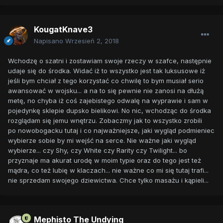
KougatKnave3
Napisano
Wrzesień 2, 2018
Wchodzę o szatni i zostawiam swoje rzeczy w szafce, następnie
udaje się do środka. Widać iż to wszystko jest tak luksusowe iż
jeśli bym chciał z tego korzystać co chwilę to bym musiał serio
awansować w wojsku... a na to się pewnie nie zanosi na dłużą
metę, no chyba iż coś zajebistego odwalę na wyprawie i sam w
pojedynkę sklepie dupsko bielikowi. No nic, wchodząc do środka
rozglądam się jemu wnętrzu. Zobaczmy jak to wszystko zrobili
po nowobogacku tutaj i co najważniejsze, jaki wygląd podmieniec
wybierze sobie by mi wejść na serce. Nie ważne jaki wygląd
wybierze... czy Shy, czy White czy Rarity czy Twilight... bo
przyznaje ma akurat urodę w moim typie oraz do tego jest też
mądra, co też lubię w klaczach... nie ważne co mi się tutaj trafi...
nie sprzedam swojego dziewictwa. Chce tylko masażu i kąpieli...
Mephisto The Undying