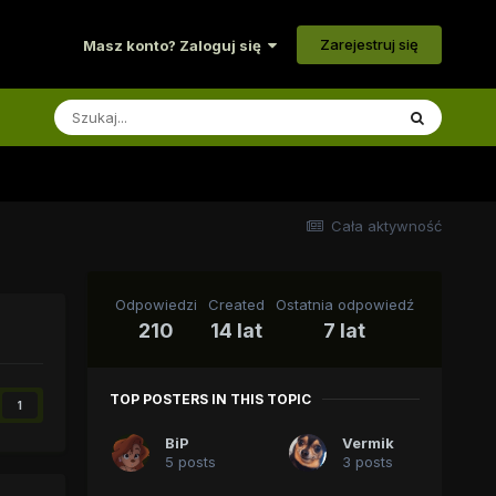
Zarejestruj się
Masz konto? Zaloguj się
Cała aktywność
Odpowiedzi
Created
Ostatnia odpowiedź
210
14 lat
7 lat
TOP POSTERS IN THIS TOPIC
1
BiP
Vermik
5 posts
3 posts