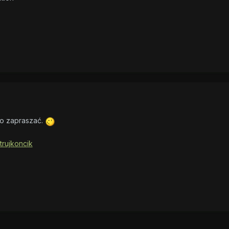
 to zapraszać.
trujkoncik