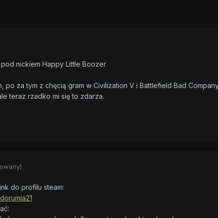
 pod nickiem Happy Little Boozer
o za tym z chęcią gram w Civilization V i Battlefield Bad Company
le teraz rzadko mi się to zdarza.
towany)
ink do profilu steam:
/dorumia21
ać: