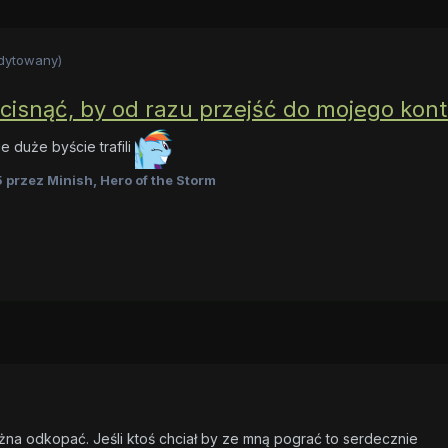
dytowany)
cisnąć, by od razu przejść do mojego kon
e duże byście trafili
5
przez Minish, Hero of the Storm
ożna odkopać. Jeśli ktoś chciał by ze mną pograć to serdecznie