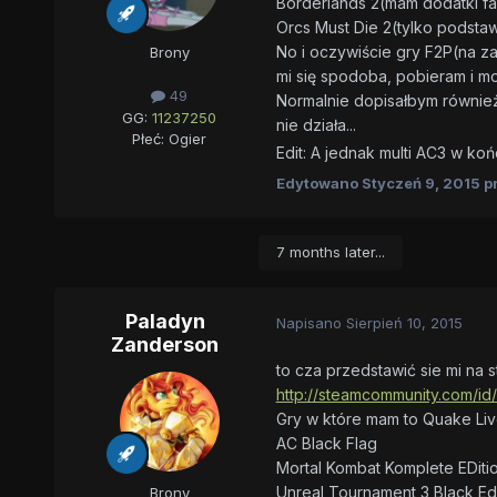
Borderlands 2(mam dodatki fa
Orcs Must Die 2(tylko podsta
No i oczywiście gry F2P(na za
Brony
mi się spodoba, pobieram i 
49
Normalnie dopisałbym również 
GG:
11237250
nie działa...
Płeć:
Ogier
Edit: A jednak multi AC3 w koń
Edytowano
Styczeń 9, 2015
pr
7 months later...
Paladyn
Napisano
Sierpień 10, 2015
Zanderson
to cza przedstawić sie mi na 
http://steamcommunity.com/id
Gry w które mam to Quake Li
AC Black Flag
Mortal Kombat Komplete EDiti
Unreal Tournament 3 Black Edi
Brony