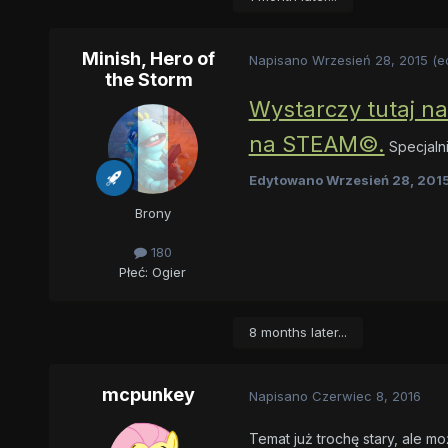
Minish, Hero of
Napisano
Wrzesień 28, 2015
(e
the Storm
Wystarczy tutaj na
na STEAM©.
Specjalni
Edytowano
Wrzesień 28, 201
Brony
180
Płeć:
Ogier
8 months later...
mcpunkey
Napisano
Czerwiec 8, 2016
Temat już trochę stary, ale m