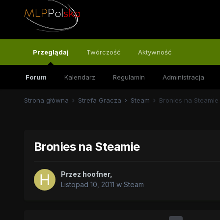
Przeglądaj
Twórczość
Aktywność
Forum
Kalendarz
Regulamin
Administracja
Strona główna
Strefa Gracza
Steam
Bronies na Steamie
Bronies na Steamie
Przez
hoofner
,
Listopad 10, 2011
w
Steam