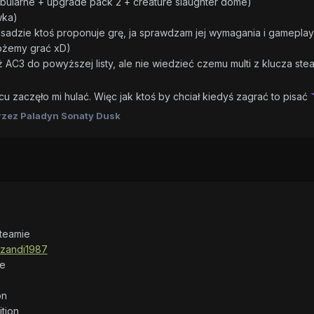
bularne + upgrade pack 2 + creature slaughter dome)
wka)
sadzie ktoś proponuje grę, ja sprawdzam jej wymagania i gameplay 
możemy grać xD)
AC3 do powyższej listy, ale nie wiedzieć czemu multi z klucza ste
cu zaczęło mi hulać. Więc jak ktoś by chciał kiedyś zagrać to pisać
zez Paladyn Sonaty Dusk
steamie
/zandi1987
ve
on
tion