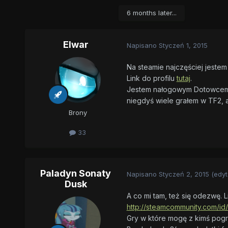
6 months later...
Elwar
Napisano
Styczeń 1, 2015
Na steamie najczęściej jestem
Link do profilu
tutaj
.
Jestem nałogowym Dotowcem, p
niegdyś wiele grałem w TF2, a
Brony
33
Paladyn Sonaty
Napisano
Styczeń 2, 2015
(edy
Dusk
A co mi tam, też się odezwę. L
http://steamcommunity.com/id
Gry w które mogę z kimś pogr