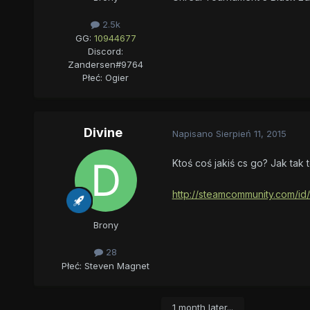
2.5k
GG:
10944677
Discord:
Zandersen#9764
Płeć:
Ogier
Divine
Napisano
Sierpień 11, 2015
Ktoś coś jakiś cs go? Jak tak
http://steamcommunity.com/id/
Brony
28
Płeć:
Steven Magnet
1 month later...