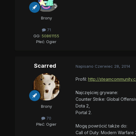
Brony
71
GG:
50861155
Płeć:
Ogier
Scarred
Napisano
Czerwiec 28, 2014
Profil:
http://steamcommunity.
Najczęściej grywane:
Counter Strike: Global Offensi
Dota 2,
Brony
Portal 2.
70
Płeć:
Ogier
Mogę powrócić także do:
Call of Duty: Modern Warfare 