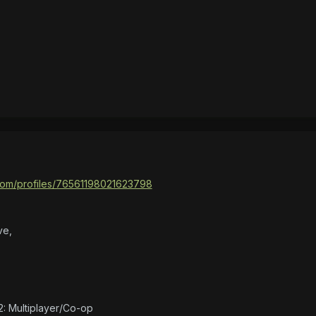
com/profiles/76561198021623798
ve,
2: Multiplayer/Co-op