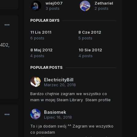
wiej007
Zethariel
3 posts
2 posts
POPULAR DAYS
11 Lis 2011
8 Cze 2012
6 posts
5 posts
L4D2,
8 Maj 2012
10 Sie 2012
4 posts
4 posts
POPULAR POSTS
ElectricityBill
Marzec 20, 2018
Bardzo chętnie zagram we wszystko co
mam w mojej Steam Library Steam profile
Basiomek
Lipiec 16, 2018
To i ja dodam swój ^^ Zagram we wszystko
co posiadam