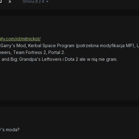
J
Strona 8 z 9
ty.com/id/mitnickpl/
Garry's Mod, Kerbal Space Program (potrzebna modyfikacja MP), 
ers, Team Fortress 2, Portal 2.
d Big: Grandpa's Leftovers i Dota 2 ale w nią nie gram.
y's moda?