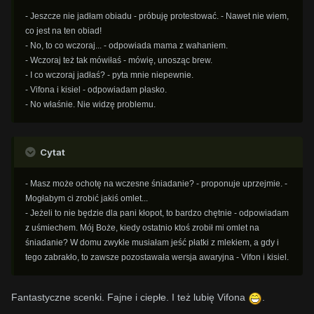
- Jeszcze nie jadłam obiadu - próbuję protestować. - Nawet nie wiem,
co jest na ten obiad!
- No, to co wczoraj... - odpowiada mama z wahaniem.
- Wczoraj też tak mówiłaś - mówię, unosząc brew.
- I co wczoraj jadłaś? - pyta mnie niepewnie.
- Vifona i kisiel - odpowiadam płasko.
- No właśnie. Nie widzę problemu.
Cytat
- Masz może ochotę na wczesne śniadanie? - proponuje uprzejmie. -
Mogłabym ci zrobić jakiś omlet...
- Jeżeli to nie będzie dla pani kłopot, to bardzo chętnie - odpowiadam
z uśmiechem. Mój Boże, kiedy ostatnio ktoś zrobił mi omlet na
śniadanie? W domu zwykle musiałam jeść płatki z mlekiem, a gdy i
tego zabrakło, to zawsze pozostawała wersja awaryjna - Vifon i kisiel.
Fantastyczne scenki. Fajne i ciepłe. I też lubię Vifona
.