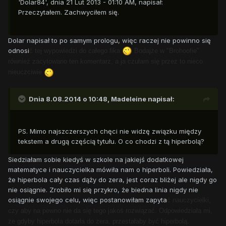
'Dolar84', dnia 21 Lut 2013 - 01:10 AM, napisał:
Przeczytałem. Zachwyciłem się.
Dolar napisał to po samym prologu, więc raczej nie powinno się
odnosi
ć tej wypowiedzi do całego fika
Bodajże w "Brohoofie"
również zacytowano ten komentarz, a ja czułam się przez to nieco
nieuczciwie
Dnia 8.08.2014 o 10:48, Madeleine napisał:
PS. Mimo najszczerszych chęci nie widzę związku między
tekstem a drugą częścią tytułu. O co chodzi z tą hiperbolą?
Siedziałam sobie kiedyś w szkole na jakiejś dodatkowej
matematyce i nauczycielka mówiła nam o hiperboli. Powiedziała,
że hiperbola cały czas dąży do zera, jest coraz bliżej ale nigdy go
nie osiągnie. Zrobiło mi się przykro, że biedna linia nigdy nie
osiągnie swojego celu, więc postanowiłam zapyta
ć nauczycielki,
czy aby na pewno nie da się tego jakoś rozwiąza
ć. Odpowiedziała mi,
że gdyby hiperbola dotarła do zera, przestałaby by
ć hiperbolą.