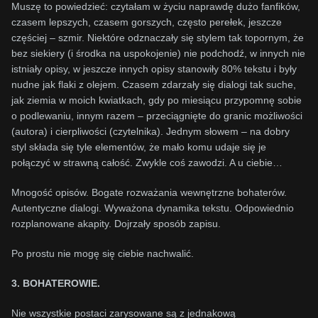
Muszę to powiedzieć: czytałam w życiu naprawdę dużo fanfików,
czasem lepszych, czasem gorszych, często perełek, jeszcze
częściej – szmir. Niektóre odznaczały się stylem tak topornym, że
bez siekiery (i środka na uspokojenie) nie podchodź, w innych nie
istniały opisy, w jeszcze innych opisy stanowiły 80% tekstu i były
nudne jak flaki z olejem. Czasem zdarzały się dialogi tak suche,
jak ziemia w moich kwiatkach, gdy po miesiącu przypomnę sobie
o podlewaniu, innym razem – przeciągnięte do granic możliwości
(autora) i cierpliwości (czytelnika). Jednym słowem – na dobry
styl składa się tyle elementów, że mało komu udaje się je
połączyć w strawną całość. Zwykle coś zawodzi. A u ciebie…
Mnogość opisów. Bogate rozważania wewnętrzne bohaterów.
Autentyczne dialogi. Wyważona dynamika tekstu. Odpowiednio
rozplanowane akapity. Dojrzały sposób zapisu.
Po prostu nie mogę się ciebie nachwalić.
3. BOHATEROWIE.
Nie wszystkie postaci zarysowane są z jednakową