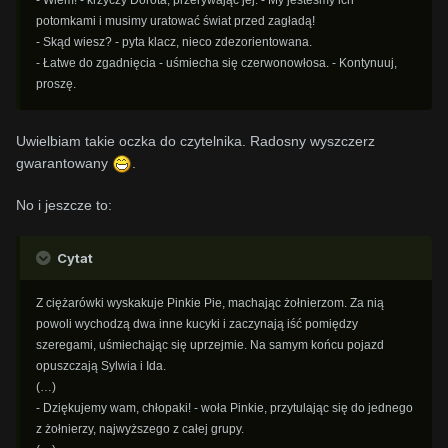
potomkami i musimy uratować świat przed zagładą!
- Skąd wiesz? - pyta klacz, nieco zdezorientowana.
- Łatwe do zgadnięcia - uśmiecha się czerwonowłosa. - Kontynuuj,
proszę.
Uwielbiam takie oczka do czytelnika. Radosny wyszczerz
gwarantowany
.
No i jeszcze to:
Cytat
Z ciężarówki wyskakuje Pinkie Pie, machając żołnierzom. Za nią
powoli wychodzą dwa inne kucyki i zaczynają iść pomiędzy
szeregami, uśmiechając się uprzejmie. Na samym końcu pojazd
opuszczają Sylwia i Ida.
(…)
- Dziękujemy wam, chłopaki! - woła Pinkie, przytulając się do jednego
z żołnierzy, najwyższego z całej grupy.