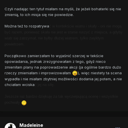
Czyli nadając ten tytuł miałam na myśli, że jeżeli bohaterki się nie
zmienią, to ich misja się nie powiedzie.
Można też to rozpatrywa
ć w kontekście wiatru i skały - oni nie mogą
by
ć razem, ponieważ skała nie jest w stanie ruszy
ć z miejsca, a gdyby
wiatr się zatrzymał, nie byłby dłużej wiatrem, tylko zwykłym
powietrzem.
Początkowo zamierzałam to wyjaśnić szerzej w tekście
opowiadania, jednak zrezygnowałam z tego, gdyż nieco
zmieniłam plany na poprowadzenie akcji (ja ogólnie bardzo dużo
rzeczy zmieniałam i improwizowałam
), więc niestety ta scena
wypadła i nie miałam zbytniej możliwości dodania jej potem, a nie
chciałam wciska
ć jej na siłę.
Jeszcze raz bardzo dziękuję za tak wyczerpującą ocenę i wszystkie
pochwały
Madeleine