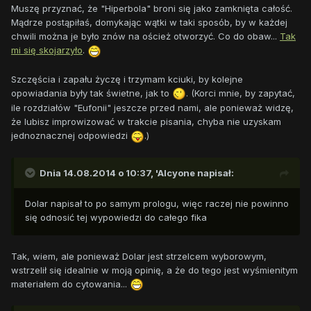
Muszę przyznać, że "Hiperbola" broni się jako zamknięta całość.
Mądrze postąpiłaś, domykając wątki w taki sposób, by w każdej
chwili można je było znów na oścież otworzyć. Co do obaw...
Tak
mi się skojarzyło
.
Szczęścia i zapału życzę i trzymam kciuki, by kolejne
opowiadania były tak świetne, jak to
. (Korci mnie, by zapytać,
ile rozdziałów "Eufonii" jeszcze przed nami, ale ponieważ widzę,
że lubisz improwizować w trakcie pisania, chyba nie uzyskam
jednoznacznej odpowiedzi
.)
Dnia 14.08.2014 o 10:37, 'Alcyone napisał:
Dolar napisał to po samym prologu, więc raczej nie powinno
się odnosić tej wypowiedzi do całego fika
Tak, wiem, ale ponieważ Dolar jest strzelcem wyborowym,
wstrzelił się idealnie w moją opinię, a że do tego jest wyśmienitym
materiałem do cytowania...