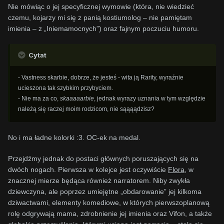
Nie mówiąc o jej specyficznej wymowie (która, nie wiedzieć
czemu, kojarzy mi się z panią kostiumolog – nie pamiętam
imienia – z „Iniemamocnych”) oraz fajnym poczuciu humoru.
Cytat
- Vastness skarbie, dobrze, że jesteś - wita ją Rarity, wyraźnie
ucieszona tak szybkim przybyciem.
- Nie ma za co,
skaaaaarbie
, jednak wyrazy uznania w tym względzie
należą się raczej moim rodzicom, nie sąąąądzisz?
No i ma ładne kolorki :3. OC-ek na medal.
Przejdźmy jednak do postaci głównych poruszających się na
dwóch nogach. Pierwsza w kolejce jest oczywiście
Flora
, w
znacznej mierze będąca również narratorem. Niby zwykła
dziewczyna, ale poprzez umiejętne „obdarowanie” jej kilkoma
dziwactwami, elementy komediowe, w których pierwszoplanową
rolę odgrywają mama, zdrobnienie jej imienia oraz Vifon, a także