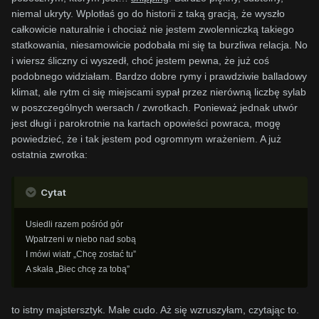
niemal ukryty. Wplotłaś go do historii z taką gracją, że wyszło
całkowicie naturalnie i chociaż nie jestem zwolenniczką takiego
statkowania, niesamowicie podobała mi się ta burzliwa relacja. No
i wiersz śliczny ci wyszedł, choć jestem pewna, że już coś
podobnego widziałam. Bardzo dobre rymy i prawdziwie balladowy
klimat, ale rytm ci się miejscami sypał przez nierówną liczbę sylab
w poszczególnych wersach / zwrotkach. Ponieważ jednak utwór
jest długi i parokrotnie na kartach opowieści powraca, mogę
powiedzieć, że i tak jestem pod ogromnym wrażeniem. A już
ostatnia zwrotka:
Cytat
Usiedli razem pośród gór
Wpatrzeni w niebo nad sobą
I mówi wiatr „Chcę zostać tu”
A skała „Biec chcę za tobą”
to istny majstersztyk. Małe cudo. Aż się wzruszyłam, czytając to.