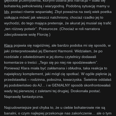
głębokie przemyślenia, którymi usiana jest narracja – stała się
bohaterką pełnokrwistą i wiarygodną. Podobną sytuację mamy u
Idy
, postaci równie wspaniałej. Zbyt poważna na swój wiek poetka
usiłująca mówić jak wieszcz natchniony, chociaż rzadko jej to
wychodzi, do tego mająca pretensje, że akurat jej musiał się trafić
„ten różowy potwór”. Przeurocze. (Chociaż w roli narratora
zdecydowanie wolę Florcię.)
Klara
pojawia się najpóźniej, ale bardzo podoba mi się sposób, w
jaki zinterpretowałaś jej Element Harmonii. Widziałam, że po
rozdziale z odwiedzinami w jej domu czytelnicy dodawali
komentarze o treści: „Tego się po niej nie spodziewałem”.
Ponieważ Klara miała być zakłamana i obłudna, taka reakcja to
największy komplement, jaki mógł cię spotkać. W ogóle pięknie ją
przedstawiłaś – rodzinna, pobożna, towarzyska. Świetnie oddałaś
jej podobieństwo do AJ… i w GENIALNY sposób skonfrontowałaś
wady tej pierwszej z zaletami tej drugiej. Doskonała postać.
Naprawdę fantastyczna.
Najcudowniejsze jest chyba to, że u ciebie bohaterowie nie są
banalni, o czym najlepiej przekonuje nas zakończenie… ale o tym