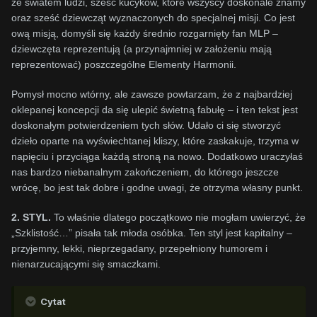
ze światem ludzi, sześć kucyków, które wszyscy doskonale znamy
oraz sześć dziewcząt wyznaczonych do specjalnej misji. Co jest
ową misją, domyśli się każdy średnio rozgarnięty fan MLP –
dziewczęta reprezentują (a przynajmniej w założeniu mają
reprezentować) poszczególne Elementy Harmonii.
Pomysł mocno wtórny, ale zawsze powtarzam, że z najbardziej
oklepanej koncepcji da się ulepić świetną fabułę – i ten tekst jest
doskonałym potwierdzeniem tych słów. Udało ci się stworzyć
dzieło oparte na wyświechtanej kliszy, które zaskakuje, trzyma w
napięciu i przyciąga każdą stroną na nowo. Dodatkowo uraczyłaś
nas bardzo niebanalnym zakończeniem, do którego jeszcze
wrócę, bo jest tak dobre i godne uwagi, że otrzyma własny punkt.
2. STYL.
To właśnie dlatego początkowo nie mogłam uwierzyć, że
„Szklistość…” pisała tak młoda osóbka. Ten styl jest kapitalny –
przyjemny, lekki, nieprzegadany, przepełniony humorem i
nienarzucającymi się smaczkami.
Cytat