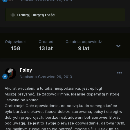
Odkryj ukrytą treść
Odpowiedzi
Created
Ostatnia odpowiedź
158
13 lat
9 lat
Foley
Napisano
Czerwiec 29, 2013
Akurat wróciłem, a tu taka niespodzianka, jest epilog!
Muszę przyznać, że zadowolił mnie. Idealnie dopełnił tą historię.
I słówko na koniec:
Gratulacje! Całe opowiadanie, od początku do samego końca
było bardzo ciekawe, fabuła dobrze sterowana, opisy i dialogi w
dobrych proporcjach, bardzo rozbudowani bohaterowie. Biorąc
pod uwagę, że jest to Twoje pierwsze opowiadanie, dałbym 10/10,
jeśli miałbym z kolei na to nie patrzeć, mocne 9/10. Dziękuję za