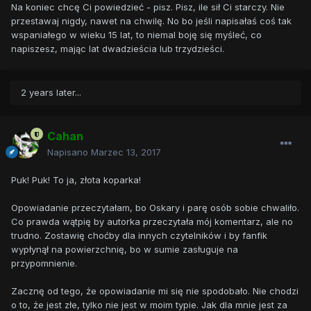
Na koniec chcę Ci powiedzieć - pisz. Pisz, ile sił Ci starczy. Nie
przestawaj nigdy, nawet na chwilę. No bo jeśli napisałaś coś tak
wspaniałego w wieku 15 lat, to niemal boję się myśleć, co
napiszesz, mając lat dwadzieścia lub trzydzieści.
2 years later...
Cahan
Napisano
Marzec 13, 2017
Puk! Puk! To ja, złota koparka!
Opowiadanie przeczytałam, bo Oskary i parę osób sobie chwaliło.
Co prawda wątpię by autorka przeczytała mój komentarz, ale no
trudno. Zostawię choćby dla innych czytelników i by fanfik
wypłynął na powierzchnię, bo w sumie zasługuje na
przypomnienie.
Zacznę od tego, że opowiadanie mi się nie spodobało. Nie chodzi
o to, że jest złe, tylko nie jest w moim typie. Jak dla mnie jest za