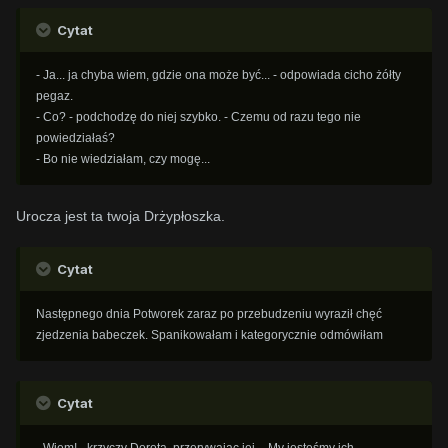
Cytat
- Ja... ja chyba wiem, gdzie ona może być... - odpowiada cicho żółty
pegaz.
- Co? - podchodzę do niej szybko. - Czemu od razu tego nie
powiedziałaś?
- Bo nie wiedziałam, czy mogę...
Urocza jest ta twoja Drżypłoszka.
Cytat
Następnego dnia Potworek zaraz po przebudzeniu wyraził chęć
zjedzenia babeczek. Spanikowałam i kategorycznie odmówiłam
Cytat
- Wiem! - krzyczy Dorota, przerywając jej. - My jesteśmy ich