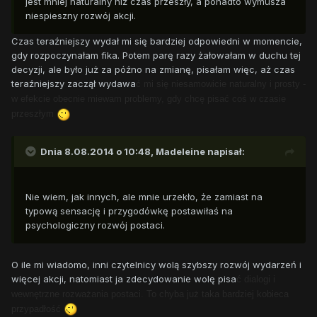
jest mniej naturalny niż czas przeszły, a ponadto wymusza
niespieszny rozwój akcji.
Czas teraźniejszy wydał mi się bardziej odpowiedni w momencie,
gdy rozpoczynałam fika. Potem parę razy żałowałam w duchu tej
decyzji, ale było już za późno na zmianę, pisałam więc, aż czas
teraźniejszy zaczął wydawa
ć mi się niesamowicie naturalny i prosty -
w efekcie obecnie miewam problemy, gdy chcę pisa
ć coś w czasie
przeszłym
Dnia 8.08.2014 o 10:48, Madeleine napisał:
Nie wiem, jak innych, ale mnie urzekło, że zamiast na
typową sensację i przygodówkę postawiłaś na
psychologiczny rozwój postaci.
O ile mi wiadomo, inni czytelnicy wolą szybszy rozwój wydarzeń i
więcej akcji, natomiast ja zdecydowanie wolę pisa
ć dialogi i
wewnętrzne rozważania postaci. To chyba już taka bardziej kobieca
przypadłoś
ć