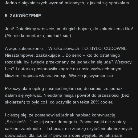
Jedno z piękniejszych wyznań miłosnych, z jakimi się spotkałam.
5. ZAKOŃCZENIE.
Jest! Dotarliśmy wreszcie, po długich bojach, do zakończenia fika!
(Ale nie komentarza, nie łudź się.)
A więc zakończenie… W kilku słowach: TO. BYŁO. CUDOWNE.
Niesztampowe, zaskakujące… Bo serio – kto do ostatniego
rozdziału był święcie przekonany, że jednak im się uda? Wszyscy.
I co? I autorka postanowiła zagrać na nosie wyświechtanym
kliszom i napisać własną wersję. Wyszło jej wyśmienicie.
Przeczytałam epilog i uśmiechnęłam się do siebie, że jednak
dałam się wykiwać. Nieudana misja i powrót do przeszłości (bez
skojarzeń) to było coś, co uczyniło ten tekst 20% cooler.
I cieszę się, że postanowiłaś jednak napisać kontynuację.
„Szklistość…” się jej wręcz domagała. Pewne wątki nie zostały
całkiem zamknięte… I chociaż nie znoszę czytać nieukończonych
opowiadań, dla „Eufonii” pewnie zrobię wyjątek, bo jak znam