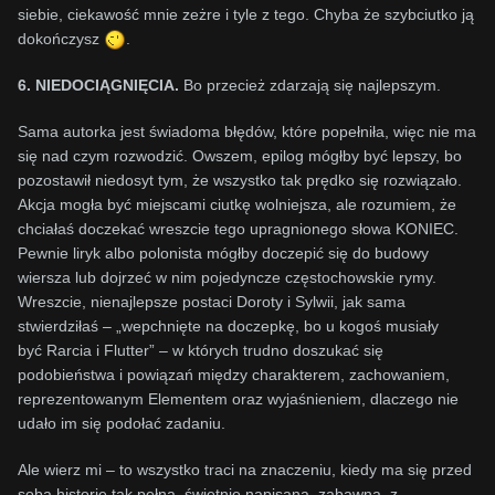
siebie, ciekawość mnie zeżre i tyle z tego. Chyba że szybciutko ją
dokończysz
.
6. NIEDOCIĄGNIĘCIA.
Bo przecież zdarzają się najlepszym.
Sama autorka jest świadoma błędów, które popełniła, więc nie ma
się nad czym rozwodzić. Owszem, epilog mógłby być lepszy, bo
pozostawił niedosyt tym, że wszystko tak prędko się rozwiązało.
Akcja mogła być miejscami ciutkę wolniejsza, ale rozumiem, że
chciałaś doczekać wreszcie tego upragnionego słowa KONIEC.
Pewnie liryk albo polonista mógłby doczepić się do budowy
wiersza lub dojrzeć w nim pojedyncze częstochowskie rymy.
Wreszcie, nienajlepsze postaci Doroty i Sylwii, jak sama
stwierdziłaś – „wepchnięte na doczepkę, bo u kogoś
musiały
być
Rarcia i Flutter” – w których trudno doszukać się
podobieństwa i powiązań między charakterem, zachowaniem,
reprezentowanym Elementem oraz wyjaśnieniem, dlaczego nie
udało im się podołać zadaniu.
Ale wierz mi – to wszystko traci na znaczeniu, kiedy ma się przed
sobą historię tak pełną, świetnie napisaną, zabawną, z