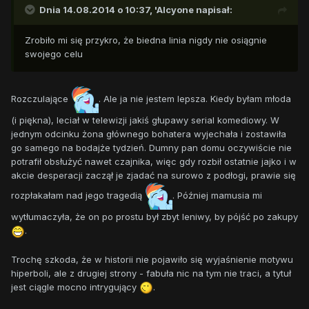
Dnia 14.08.2014 o 10:37, 'Alcyone napisał:
Zrobiło mi się przykro, że biedna linia nigdy nie osiągnie
swojego celu
Rozczulające
. Ale ja nie jestem lepsza. Kiedy byłam młoda
(i piękna), leciał w telewizji jakiś głupawy serial komediowy. W
jednym odcinku żona głównego bohatera wyjechała i zostawiła
go samego na bodajże tydzień. Dumny pan domu oczywiście nie
potrafił obsłużyć nawet czajnika, więc gdy rozbił ostatnie jajko i w
akcie desperacji zaczął je zjadać na surowo z podłogi, prawie się
rozpłakałam nad jego tragedią
. Później mamusia mi
wytłumaczyła, że on po prostu był zbyt leniwy, by pójść po zakupy
.
Trochę szkoda, że w historii nie pojawiło się wyjaśnienie motywu
hiperboli, ale z drugiej strony - fabuła nic na tym nie traci, a tytuł
jest ciągle mocno intrygujący
.