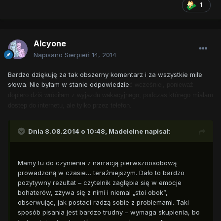
1
Alcyone
Napisano
Sierpień 14, 2014
Bardzo dziękuję za tak obszerny komentarz i za wszystkie miłe
słowa. Nie byłam w stanie odpowiedzie
ć wcześniej, ponieważ
dopiero dziś wróciłam z wyjazdu wakacyjnego, podczas którego miałam
dostęp do internetu, ale tylko przez telefon.
Dnia 8.08.2014 o 10:48, Madeleine napisał:
Mamy tu do czynienia z narracją pierwszoosobową
prowadzoną w czasie… teraźniejszym. Dało to bardzo
pozytywny rezultat – czytelnik zagłębia się w emocje
bohaterów, zżywa się z nimi i niemal „stoi obok”,
obserwując, jak postaci radzą sobie z problemami. Taki
sposób pisania jest bardzo trudny – wymaga skupienia, bo