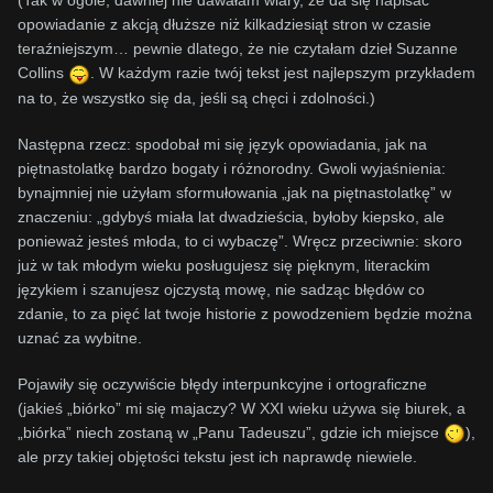
(Tak w ogóle, dawniej nie dawałam wiary, że da się napisać
opowiadanie z akcją dłuższe niż kilkadziesiąt stron w czasie
teraźniejszym… pewnie dlatego, że nie czytałam dzieł Suzanne
Collins
. W każdym razie twój tekst jest najlepszym przykładem
na to, że wszystko się da, jeśli są chęci i zdolności.)
Następna rzecz: spodobał mi się język opowiadania, jak na
piętnastolatkę bardzo bogaty i różnorodny. Gwoli wyjaśnienia:
bynajmniej nie użyłam sformułowania „jak na piętnastolatkę” w
znaczeniu: „gdybyś miała lat dwadzieścia, byłoby kiepsko, ale
ponieważ jesteś młoda, to ci wybaczę”. Wręcz przeciwnie: skoro
już w tak młodym wieku posługujesz się pięknym, literackim
językiem i szanujesz ojczystą mowę, nie sadząc błędów co
zdanie, to za pięć lat twoje historie z powodzeniem będzie można
uznać za wybitne.
Pojawiły się oczywiście błędy interpunkcyjne i ortograficzne
(jakieś „biórko” mi się majaczy? W XXI wieku używa się biurek, a
„biórka” niech zostaną w „Panu Tadeuszu”, gdzie ich miejsce
),
ale przy takiej objętości tekstu jest ich naprawdę niewiele.