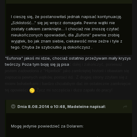
I cieszę się, że postanowiłaś jednak napisać kontynuację.
„Szklistość…” się jej wręcz domagała. Pewne wątki nie
zostały całkiem zamknięte… I chociaż nie znoszę czytać
nieukończonych opowiadań, dla „Eufonii” pewnie zrobię
wyjątek, bo jak znam siebie, ciekawość mnie zeżre i tyle z
tego. Chyba że szybciutko ją dokończysz .
"Eufonia" jakoś mi idzie, chociaż ostatnio przeżywam mały kryzys
twórczy. Poza tym boję się ją pisa
ć dalej i zakończy
ć, ponieważ
jestem zadowolona z "Hiperboli" jako zamkniętej historii i obawiam się
zepsucia pewnych wątków, postaci itd.. Z drugiej strony zżyłam się z
moimi bohaterkami i bardzo chciałabym da
ć im ostateczne zamknięcie
tej opowieści
Życz mi szczęścia i dużo zapału do pracy!
Dnia 8.08.2014 o 10:48, Madeleine napisał:
Mogę jedynie powiedzieć za Dolarem: