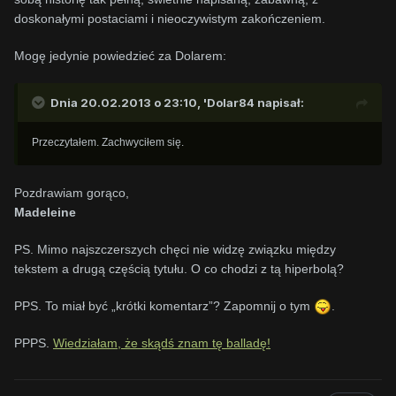
doskonałymi postaciami i nieoczywistym zakończeniem.
Mogę jedynie
powiedzieć za Dolarem
:
Dnia 20.02.2013 o 23:10, 'Dolar84 napisał:
Przeczytałem. Zachwyciłem się.
Pozdrawiam gorąco,
Madeleine
PS. Mimo najszczerszych chęci nie widzę związku między
tekstem a drugą częścią tytułu. O co chodzi z tą hiperbolą?
PPS. To miał być „krótki komentarz”? Zapomnij o tym
.
PPPS.
Wiedziałam, że skądś znam tę balladę!