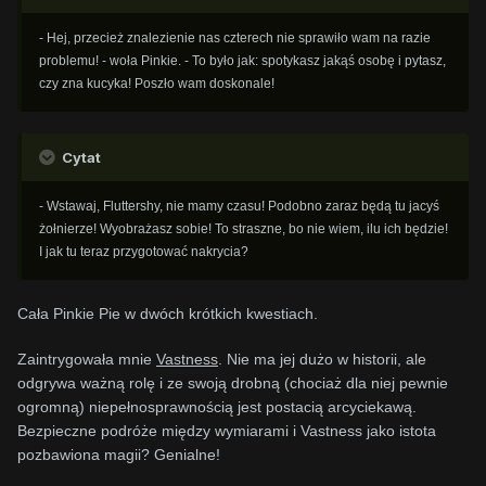
- Hej, przecież znalezienie nas czterech nie sprawiło wam na razie
problemu! - woła Pinkie. - To było jak: spotykasz jakąś osobę i pytasz,
czy zna kucyka! Poszło wam doskonale!
Cytat
- Wstawaj, Fluttershy, nie mamy czasu! Podobno zaraz będą tu jacyś
żołnierze! Wyobrażasz sobie! To straszne, bo nie wiem, ilu ich będzie!
I jak tu teraz przygotować nakrycia?
Cała Pinkie Pie w dwóch krótkich kwestiach.
Zaintrygowała mnie
Vastness
. Nie ma jej dużo w historii, ale
odgrywa ważną rolę i ze swoją drobną (chociaż dla niej pewnie
ogromną) niepełnosprawnością jest postacią arcyciekawą.
Bezpieczne podróże między wymiarami i Vastness jako istota
pozbawiona magii? Genialne!