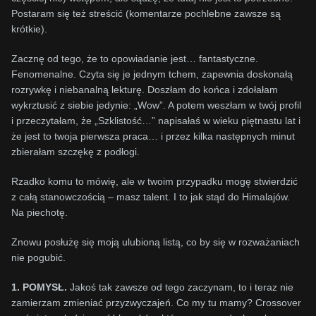
Postaram się też streścić (komentarze pochlebne zawsze są
krótkie).
Zacznę od tego, że to opowiadanie jest… fantastyczne.
Fenomenalne. Czyta się je jednym tchem, zapewnia doskonałą
rozrywkę i niebanalną lekturę. Doszłam do końca i zdołałam
wykrztusić z siebie jedynie: „Wow”. A potem weszłam w twój profil
i przeczytałam, że „Szklistość…” napisałaś w wieku piętnastu lat i
że jest to twoja pierwsza praca… i przez kilka następnych minut
zbierałam szczękę z podłogi.
Rzadko komu to mówię, ale w twoim przypadku mogę stwierdzić
z całą stanowczością – masz talent. I to jak stąd do Himalajów.
Na piechotę.
Znowu posłużę się moją ulubioną listą, co by się w rozważaniach
nie pogubić.
1. POMYSŁ.
Jakoś tak zawsze od tego zaczynam, to i teraz nie
zamierzam zmieniać przyzwyczajeń. Co my tu mamy? Crossover