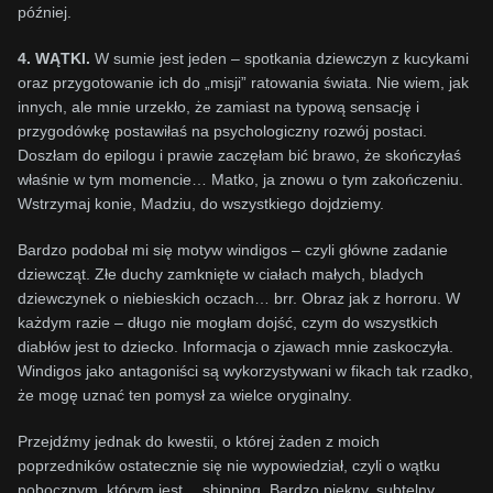
później.
4. WĄTKI.
W sumie jest jeden – spotkania dziewczyn z kucykami
oraz przygotowanie ich do „misji” ratowania świata. Nie wiem, jak
innych, ale mnie urzekło, że zamiast na typową sensację i
przygodówkę postawiłaś na psychologiczny rozwój postaci.
Doszłam do epilogu i prawie zaczęłam bić brawo, że skończyłaś
właśnie w tym momencie… Matko, ja znowu o tym zakończeniu.
Wstrzymaj konie, Madziu, do wszystkiego dojdziemy.
Bardzo podobał mi się motyw windigos – czyli główne zadanie
dziewcząt. Złe duchy zamknięte w ciałach małych, bladych
dziewczynek o niebieskich oczach… brr. Obraz jak z horroru. W
każdym razie – długo nie mogłam dojść, czym do wszystkich
diabłów jest to dziecko. Informacja o zjawach mnie zaskoczyła.
Windigos jako antagoniści są wykorzystywani w fikach tak rzadko,
że mogę uznać ten pomysł za wielce oryginalny.
Przejdźmy jednak do kwestii, o której żaden z moich
poprzedników ostatecznie się nie wypowiedział, czyli o wątku
pobocznym, którym jest…
shipping
. Bardzo piękny, subtelny,