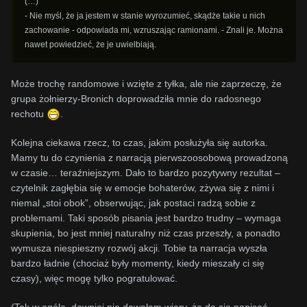
(…)
- Nie myśl, że ja jestem w stanie wyrozumieć, skądże takie u nich
zachowanie - odpowiada mi, wzruszając ramionami. - Znali je. Można
nawet powiedzieć, że je uwielbiają.
Może trochę randomowe i wzięte z tyłka, ale nie zaprzeczę, że
grupa żołnierzy-Bronich doprowadziła mnie do radosnego
rechotu
.
Kolejna ciekawa rzecz, to czas, jakim posłużyła się autorka.
Mamy tu do czynienia z narracją pierwszoosobową prowadzoną
w czasie… teraźniejszym. Dało to bardzo pozytywny rezultat –
czytelnik zagłębia się w emocje bohaterów, zżywa się z nimi i
niemal „stoi obok”, obserwując, jak postaci radzą sobie z
problemami. Taki sposób pisania jest bardzo trudny – wymaga
skupienia, bo jest mniej naturalny niż czas przeszły, a ponadto
wymusza niespieszny rozwój akcji. Tobie ta narracja wyszła
bardzo ładnie (chociaż były momenty, kiedy mieszały ci się
czasy), więc mogę tylko pogratulować.