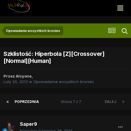
Opowiadania wszystkich bronies
Szklistość: Hiperbola [Z][Crossover]
[Normal][Human]
Przez
Alcyone
,
Luty 20, 2013
w
Opowiadania wszystkich bronies
POPRZEDNIA
Strona 7 z 7
DALEJ
Saper9
Napisano
Czerwiec 28, 2013