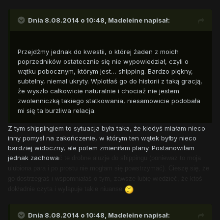
Dnia 8.08.2014 o 10:48, Madeleine napisał:
Przejdźmy jednak do kwestii, o której żaden z moich
poprzedników ostatecznie się nie wypowiedział, czyli o
wątku pobocznym, którym jest… shipping. Bardzo piękny,
subtelny, niemal ukryty. Wplotłaś go do historii z taką gracją,
że wyszło całkowicie naturalnie i chociaż nie jestem
zwolenniczką takiego statkowania, niesamowicie podobała
mi się ta burzliwa relacja.
Z tym shippingiem to sytuacja była taka, że kiedyś miałam nieco
inny pomysł na zakończenie, w którym ten wątek byłby nieco
bardziej widoczny, ale potem zmieniłam plany. Postanowiłam
jednak zachowa
ć te drobne aluzje do shippingu (ponieważ to moja
ulubiona para i po prostu nie mogłam się powstrzyma
ć). Cieszę się, że
go dostrzegłaś i wspomniałaś o tym, zawsze lubię wiedzie
ć, że ktoś
dokładnie czyta i wyłapuje takie niuanse
Dnia 8.08.2014 o 10:48, Madeleine napisał: