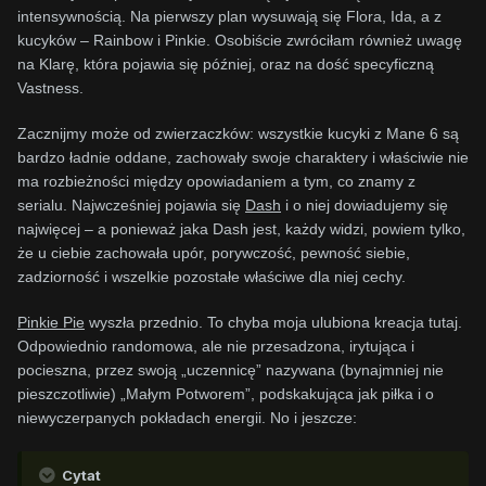
intensywnością. Na pierwszy plan wysuwają się Flora, Ida, a z
kucyków – Rainbow i Pinkie. Osobiście zwróciłam również uwagę
na Klarę, która pojawia się później, oraz na dość specyficzną
Vastness.
Zacznijmy może od zwierzaczków: wszystkie kucyki z Mane 6 są
bardzo ładnie oddane, zachowały swoje charaktery i właściwie nie
ma rozbieżności między opowiadaniem a tym, co znamy z
serialu. Najwcześniej pojawia się
Dash
i o niej dowiadujemy się
najwięcej – a ponieważ jaka Dash jest, każdy widzi, powiem tylko,
że u ciebie zachowała upór, porywczość, pewność siebie,
zadziorność i wszelkie pozostałe właściwe dla niej cechy.
Pinkie Pie
wyszła przednio. To chyba moja ulubiona kreacja tutaj.
Odpowiednio randomowa, ale nie przesadzona, irytująca i
pocieszna, przez swoją „uczennicę” nazywana (bynajmniej nie
pieszczotliwie) „Małym Potworem”, podskakująca jak piłka i o
niewyczerpanych pokładach energii. No i jeszcze:
Cytat