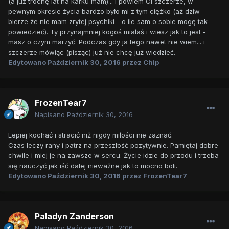
(a już trochę lat na karku mam)... i powiem Ci szczerze, w
pewnym okresie życia bardzo było mi z tym ciężko (aż dziw
bierze że nie mam zrytej psychiki - o ile sam o sobie mogę tak
powiedzieć). Ty przynajmniej kogoś miałaś i wiesz jak to jest -
masz o czym marzyć. Podczas gdy ja tego nawet nie wiem... i
szczerze mówiąc (pisząc) już nie chcę już wiedzieć.
Edytowano
Październik 30, 2016
przez Chip
FrozenTear7
Napisano
Październik 30, 2016
Lepiej kochać i stracić niż nigdy miłości nie zaznać.
Czas leczy rany i patrz na przeszłość pozytywnie. Pamiętaj dobre
chwile i miej je na zawsze w sercu. Życie idzie do przodu i trzeba
się nauczyć jak iść dalej nieważne jak to mocno boli.
Edytowano
Październik 30, 2016
przez FrozenTear7
Paladyn Zanderson
Napisano
Październik 30, 2016