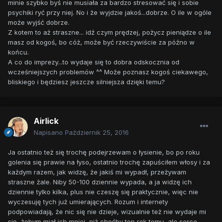
minie szybko byś nie musiała za bardzo stresować się i sobie
psychiki ryć przy niej. No i że wyjdzie jakoś...dobrze. O ile w ogóle
może wyjść dobrze.
Z kotem to aż straszne... idź czym prędzej, pożycz pieniądze o ile
masz od kogoś, bo cóż, może być rzeczywiście za późno w
końcu.
A co do imprezy...to wydaje się to dobra odskocznia od
wcześniejszych problemów ^^ Może poznasz kogoś ciekawego,
bliskiego i będziesz jeszcze silniejsza dzięki temu?
Airlick
Napisano
Październik 25, 2016
Ja ostatnio też się trochę podejrzewam o łysienie, bo po roku
golenia się prawie na łyso, ostatnio trochę zapuściłem włosy i za
każdym razem, jak widzę, że jakiś mi wypadł, przeżywam
straszne żale. Niby 50-100 dziennie wypada, a ja widzę ich
dziennie tylko kilka, plus nie czeszę się praktycznie, więc nie
wyczesuję tych już umierających. Rozum i internety
podpowiadają, że nic się nie dzieje, wizualnie też nie wydaje mi
się, żebym miał ich mniej, niż choćby ten rok temu, ale serce