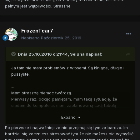
pełnym jest wątpliwości. Straszne.
FrozenTear7
Napisano
Październik 25, 2016
Dnia 25.10.2016 o 21:44,
Seluna
napisał:
Ja tam nie mam problemów z włosami. Są lśniące, długie i
puszyste.
~
Mam straszną niemoc twórczą.
Pierwszy raz, odkąd pamiętam, mam taką sytuację, że
siadam do komputera, mam zaplanowaną całą fabułę
opowiadania wraz z zwrotami akcji i w ogóle, kładę ręcę na
Expand
klawiaturę...
...i nic. Zero pomysłów na opis. A przecież zaraz mają być
Po pierwsze i najważniejsze nie przejmuj się tym za bardzo. Im
lasery, samochody i wybuchy ;____; .
bardziej się zaczniesz stresować tym że nie możesz nic wymyślić
tym gorzej będzie. Będziesz się mocniej załamywać i dobijać że