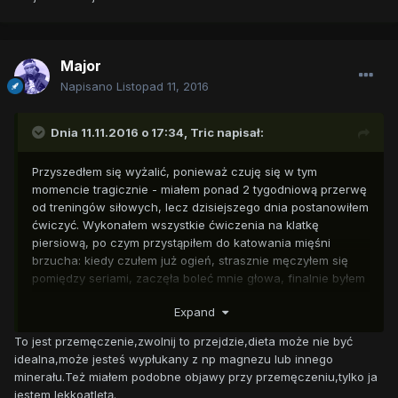
Major
Napisano
Listopad 11, 2016
Dnia 11.11.2016 o 17:34,
Tric
napisał:
Przyszedłem się wyżalić, ponieważ czuję się w tym
momencie tragicznie - miałem ponad 2 tygodniową przerwę
od treningów siłowych, lecz dzisiejszego dnia postanowiłem
ćwiczyć. Wykonałem wszystkie ćwiczenia na klatkę
piersiową, po czym przystąpiłem do katowania mięśni
brzucha: kiedy czułem już ogień, strasznie męczyłem się
pomiędzy seriami, zaczęła boleć mnie głowa, finalnie byłem
zmuszony do przerwania treningu. To wydarzenie jest
Expand
powodem mojego złego samopoczucia - mam doskonałą
dietę, ćwiczę od dłuższego czasu, co dało mi - przyznam
To jest przemęczenie,zwolnij to przejdzie,dieta może nie być
się nieskromnie - ciało na podobieństwo greckiego boga.
idealna,może jesteś wypłukany z np magnezu lub innego
Wysiłek fizyczny stał się moją pasją, której nie chcę
minerału.Też miałem podobne objawy przy przemęczeniu,tylko ja
porzucić, ponieważ jest ona jedną z rzeczy, która czyni
jestem lekkoatletą.