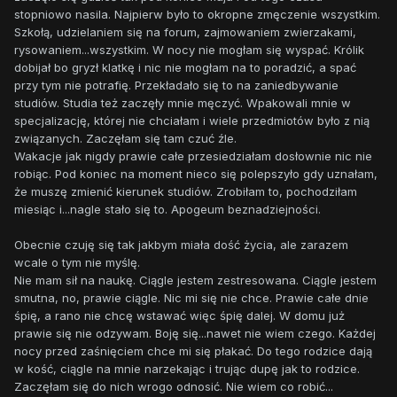
stopniowo nasila. Najpierw było to okropne zmęczenie wszystkim.
Szkołą, udzielaniem się na forum, zajmowaniem zwierzakami,
rysowaniem...wszystkim. W nocy nie mogłam się wyspać. Królik
dobijał bo gryzł klatkę i nic nie mogłam na to poradzić, a spać
przy tym nie potrafię. Przekładało się to na zaniedbywanie
studiów. Studia też zaczęły mnie męczyć. Wpakowali mnie w
specjalizację, której nie chciałam i wiele przedmiotów było z nią
związanych. Zaczęłam się tam czuć źle.
Wakacje jak nigdy prawie całe przesiedziałam dosłownie nic nie
robiąc. Pod koniec na moment nieco się polepszyło gdy uznałam,
że muszę zmienić kierunek studiów. Zrobiłam to, pochodziłam
miesiąc i...nagle stało się to. Apogeum beznadziejności.
Obecnie czuję się tak jakbym miała dość życia, ale zarazem
wcale o tym nie myślę.
Nie mam sił na naukę. Ciągle jestem zestresowana. Ciągle jestem
smutna, no, prawie ciągle. Nic mi się nie chce. Prawie całe dnie
śpię, a rano nie chcę wstawać więc śpię dalej. W domu już
prawie się nie odzywam. Boję się...nawet nie wiem czego. Każdej
nocy przed zaśnięciem chce mi się płakać. Do tego rodzice dają
w kość, ciągle na mnie narzekając i trując dupę jak to rodzice.
Zaczęłam się do nich wrogo odnosić. Nie wiem co robić...