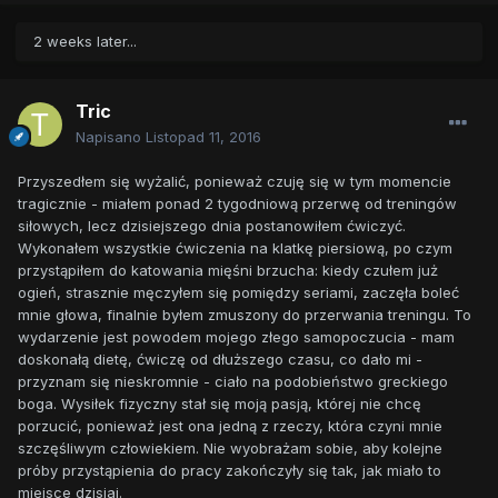
2 weeks later...
Tric
Napisano
Listopad 11, 2016
Przyszedłem się wyżalić, ponieważ czuję się w tym momencie
tragicznie - miałem ponad 2 tygodniową przerwę od treningów
siłowych, lecz dzisiejszego dnia postanowiłem ćwiczyć.
Wykonałem wszystkie ćwiczenia na klatkę piersiową, po czym
przystąpiłem do katowania mięśni brzucha: kiedy czułem już
ogień, strasznie męczyłem się pomiędzy seriami, zaczęła boleć
mnie głowa, finalnie byłem zmuszony do przerwania treningu. To
wydarzenie jest powodem mojego złego samopoczucia - mam
doskonałą dietę, ćwiczę od dłuższego czasu, co dało mi -
przyznam się nieskromnie - ciało na podobieństwo greckiego
boga. Wysiłek fizyczny stał się moją pasją, której nie chcę
porzucić, ponieważ jest ona jedną z rzeczy, która czyni mnie
szczęśliwym człowiekiem. Nie wyobrażam sobie, aby kolejne
próby przystąpienia do pracy zakończyły się tak, jak miało to
miejsce dzisiaj.