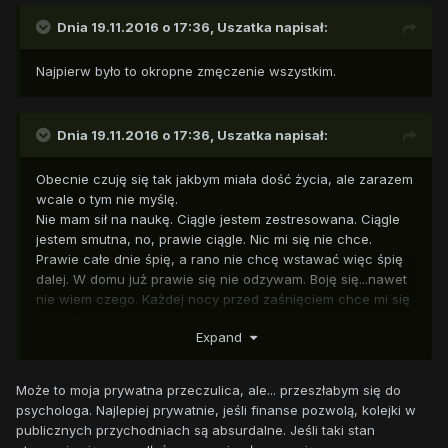
Dnia 19.11.2016 o 17:36,
Uszatka
napisał:
Najpierw było to okropne zmęczenie wszystkim.
Dnia 19.11.2016 o 17:36,
Uszatka
napisał:
Obecnie czuję się tak jakbym miała dość życia, ale zarazem
wcale o tym nie myślę.
Nie mam sił na naukę. Ciągle jestem zestresowana. Ciągle
jestem smutna, no, prawie ciągle. Nic mi się nie chce.
Prawie całe dnie śpię, a rano nie chcę wstawać więc śpię
dalej. W domu już prawie się nie odzywam. Boję się...nawet
nie wiem czego. Każdej nocy przed zaśnięciem chce mi się
płakać.
Expand
Może to moja prywatna przeczulica, ale... przeszłabym się do
psychologa. Najlepiej prywatnie, jeśli finanse pozwolą, kolejki w
publicznych przychodniach są absurdalne. Jeśli taki stan