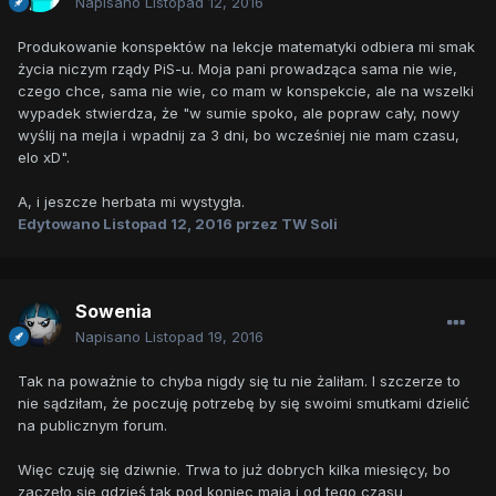
Napisano
Listopad 12, 2016
Produkowanie konspektów na lekcje matematyki odbiera mi smak
życia niczym rządy PiS-u. Moja pani prowadząca sama nie wie,
czego chce, sama nie wie, co mam w konspekcie, ale na wszelki
wypadek stwierdza, że "w sumie spoko, ale popraw cały, nowy
wyślij na mejla i wpadnij za 3 dni, bo wcześniej nie mam czasu,
elo xD".
A, i jeszcze herbata mi wystygła.
Edytowano
Listopad 12, 2016
przez TW Soli
Sowenia
Napisano
Listopad 19, 2016
Tak na poważnie to chyba nigdy się tu nie żaliłam. I szczerze to
nie sądziłam, że poczuję potrzebę by się swoimi smutkami dzielić
na publicznym forum.
Więc czuję się dziwnie. Trwa to już dobrych kilka miesięcy, bo
zaczęło się gdzieś tak pod koniec maja i od tego czasu