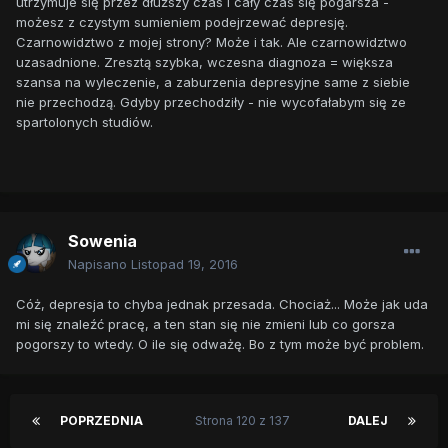
utrzymuje się przez dłuższy czas i cały czas się pogarsza -
możesz z czystym sumieniem podejrzewać depresję.
Czarnowidztwo z mojej strony? Może i tak. Ale czarnowidztwo
uzasadnione. Zresztą szybka, wczesna diagnoza = większa
szansa na wyleczenie, a zaburzenia depresyjne same z siebie
nie przechodzą. Gdyby przechodziły - nie wycofałabym się ze
spartolonych studiów.
Sowenia
Napisano
Listopad 19, 2016
Cóż, depresja to chyba jednak przesada. Chociaż... Może jak uda
mi się znaleźć pracę, a ten stan się nie zmieni lub co gorsza
pogorszy to wtedy. O ile się odważę. Bo z tym może być problem.
POPRZEDNIA
Strona 120 z 137
DALEJ