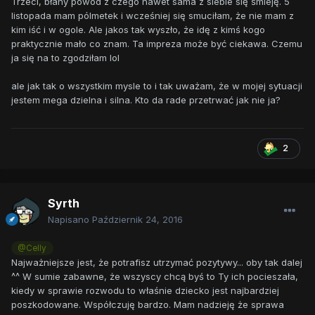
Trzeci, błahy powod z czego nawet sama z siebie się śmieję. 5
listopada mam pólmetek i wcześniej się smuciłam, że nie mam z
kim iść i w ogole. Ale jakos tak wyszło, że idę z kimś kogo
praktycznie mało co znam. Ta impreza może być ciekawa. Czemu
ja się na to zgodziłam lol
ale jak tak o wszystkim mysle to i tak uważam, że w mojej sytuacji
jestem mega dzielna i silna. Kto da rade przetrwać jak nie ja?
2
Syrth
Napisano
Październik 24, 2016
@Celly
Najważniejsze jest, że potrafisz utrzymać pozytywy... oby tak dalej
^^ W sumie zabawne, że wszyscy chcą byś to Ty ich pocieszała,
kiedy w sprawie rozwodu to właśnie dziecko jest najbardziej
poszkodowane. Współczuję bardzo. Mam nadzieję że sprawa