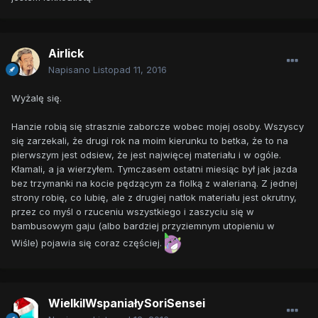
mnie szczęśliwym człowiekiem. Nie wyobrażam sobie, aby
kolejne próby przystąpienia do pracy zakończyły się tak, jak
miało to miejsce dzisiaj.
Airlick
Napisano
Listopad 11, 2016
Wyżalę się.
Hanzie robią się strasznie zaborcze wobec mojej osoby. Wszyscy
się zarzekali, że drugi rok na moim kierunku to betka, że to na
pierwszym jest odsiew, że jest najwięcej materiału i w ogóle.
Kłamali, a ja wierzyłem. Tymczasem ostatni miesiąc był jak jazda
bez trzymanki na kocie pędzącym za fiolką z walerianą. Z jednej
strony robię, co lubię, ale z drugiej natłok materiału jest okrutny,
przez co myśl o rzuceniu wszystkiego i zaszyciu się w
bambusowym gaju (albo bardziej przyziemnym utopieniu w
Wiśle) pojawia się coraz częściej.
WielkiIWspaniałySoriSensei