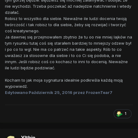
Tak samo z rysowaniem, tylko tutaj dochodzi jeszcze
nie wychodzi. Trzeba poczekać aż nadejdzie natchnienie i wtedy
syndrom "po co to wszystko, to nie ma sensu, dla kogo ja to
działać.
robię"...
Robisz to wszystko dla siebie. Nieważne ile ludzi docenia twoją
twórczość i tak robisz to dla siebie, żeby się rozwijać i tworzyć
Nagle mam mnóstwo pomysłów, ale kompletnie nie wiem, co
coś kreatywnego.
z tymi pomysłami zrobić. Czyli odwrotnie jak zazwyczaj.
Ja dawniej się przejmowałem zbytnio że tu oo nie mniej lajków na
tym rysunku tutaj coś się starałem bardziej to mniejszy odzew był
i po co to wgl. Nie ma co patrzeć na takie aspekty. Rób to co
uważasz za stosowne dla siebie i to co Ci się podoba, a nie
innym. Jeśli robisz coś co kochasz to inni to docenią. Nieważne
ile ludzi będzie podziwiać.
Kocham to jak moja sygnatura idealnie podkreśla każdą moją
wypowiedź.
Edytowano
Październik 25, 2016
przez FrozenTear7
1
Ylthin