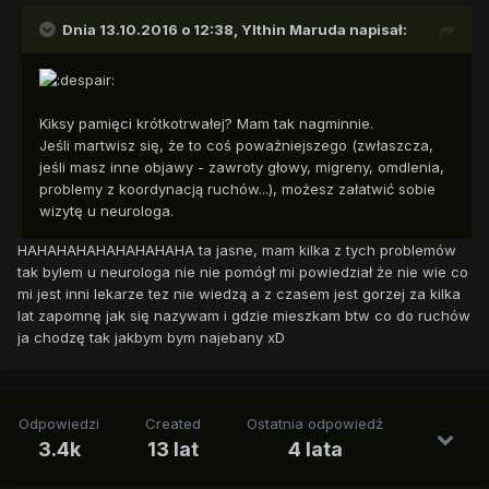
Dnia 13.10.2016 o 12:38,
Ylthin Maruda
napisał:
Kiksy pamięci krótkotrwałej? Mam tak nagminnie.
Jeśli martwisz się, że to coś poważniejszego (zwłaszcza,
jeśli masz inne objawy - zawroty głowy, migreny, omdlenia,
problemy z koordynacją ruchów...), możesz załatwić sobie
wizytę u neurologa.
HAHAHAHAHAHAHAHAHA ta jasne, mam kilka z tych problemów
tak bylem u neurologa nie nie pomógł mi powiedział że nie wie co
mi jest inni lekarze tez nie wiedzą a z czasem jest gorzej za kilka
lat zapomnę jak się nazywam i gdzie mieszkam btw co do ruchów
ja chodzę tak jakbym bym najebany xD
Odpowiedzi
Created
Ostatnia odpowiedź
3.4k
13 lat
4 lata