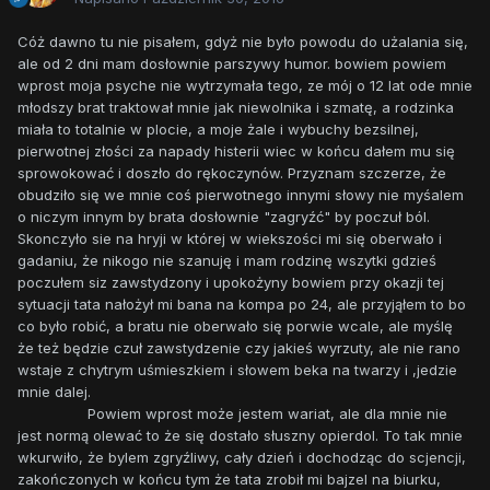
Cóż dawno tu nie pisałem, gdyż nie było powodu do użalania się,
ale od 2 dni mam dosłownie parszywy humor. bowiem powiem
wprost moja psyche nie wytrzymała tego, ze mój o 12 lat ode mnie
młodszy brat traktował mnie jak niewolnika i szmatę, a rodzinka
miała to totalnie w plocie, a moje żale i wybuchy bezsilnej,
pierwotnej złości za napady histerii wiec w końcu dałem mu się
sprowokować i doszło do rękoczynów. Przyznam szczerze, że
obudziło się we mnie coś pierwotnego innymi słowy nie myśalem
o niczym innym by brata dosłownie "zagryźć" by poczuł ból.
Skonczyło sie na hryji w której w wiekszości mi się oberwało i
gadaniu, że nikogo nie szanuję i mam rodzinę wszytki gdzieś
poczułem siz zawstydzony i upokożyny bowiem przy okazji tej
sytuacji tata nałożył mi bana na kompa po 24, ale przyjąłem to bo
co było robić, a bratu nie oberwało się porwie wcale, ale myślę
że też będzie czuł zawstydzenie czy jakieś wyrzuty, ale nie rano
wstaje z chytrym uśmieszkiem i słowem beka na twarzy i ,jedzie
mnie dalej.
Powiem wprost może jestem wariat, ale dla mnie nie
jest normą olewać to że się dostało słuszny opierdol. To tak mnie
wkurwiło, że bylem zgryźliwy, cały dzień i dochodząc do scjencji,
zakończonych w końcu tym że tata zrobił mi bajzel na biurku,