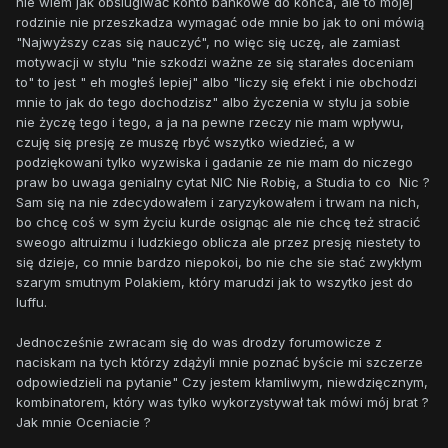
nie wiem jak obślugiwać konto bankowe do końca, ale to mojej
rodzinie nie przeszkadza wymagać ode mnie bo jak to oni mówią
"Najwyższy czas się nauczyć", no więc się uczę, ale zamiast
motywacji w stylu "nie szkodzi ważne ze się starałes doceniam
to" to jest " eh mogłeś lepiej" albo "liczy się efekt i nie obchodzi
mnie to jak do tego dochodzisz" albo życzenia w stylu ja sobie
nie życzę tego i tego, a ja na pewne rzeczy nie mam wpływu,
czuję się presję ze muszę rbyć wszytko wiedzieć, a w
podziękowani tylko wyzwiska i gadanie ze nie mam do niczego
praw bo uwaga genialny cytat NIC Nie Robię, a Studia to co Nic ?
Sam się na nie zdecydowałem i zaryzykowałem i trwam na nich,
bo chcę coś w sym życiu kurde osignąc ale nie chcę też stracić
sweogo altruizmu i ludzkiego oblicza ale przez presję niestety to
się dzieje, co mnie bardzo niepokoi, bo nie che sie stać zwykłym
szarym smutnym Polakiem, który marudzi jak to wszytko jest do
luffu.
Jednocześnie zwracam się do was drodzy forumowicze z
naciskam na tych którzy zdążyli mnie poznać byście mi szczerze
odpowiedzieli na pytanie" Czy jestem kłamliwym, niewdzięcznym,
kombinatorem, który was tylko wykorzystywał tak mówi mój brat ?
Jak mnie Oceniacie ?