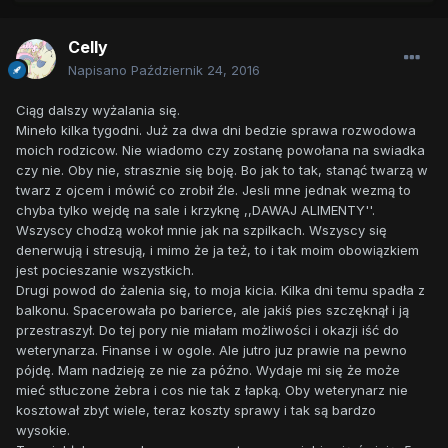
Celly
Napisano
Październik 24, 2016
Ciąg dalszy wyżalania się.
Mineło kilka tygodni. Już za dwa dni bedzie sprawa rozwodowa
moich rodzicow. Nie wiadomo czy zostanę powołana na swiadka
czy nie. Oby nie, strasznie się boję. Bo jak to tak, stanąć twarzą w
twarz z ojcem i mówić co zrobił źle. Jesli mne jednak wezmą to
chyba tylko wejdę na sale i krzyknę ,,DAWAJ ALIMENTY''.
Wszyscy chodzą wokoł mnie jak na szpilkach. Wszyscy się
denerwują i stresują, i mimo że ja też, to i tak moim obowiązkiem
jest pocieszanie wszystkich.
Drugi powod do żalenia się, to moja kicia. Kilka dni temu spadła z
balkonu. Spacerowała po barierce, ale jakiś pies szczęknął i ją
przestraszył. Do tej pory nie miałam możliwości i okazji iść do
weterynarza. Finanse i w ogole. Ale jutro juz prawie na pewno
pójdę. Mam nadzieję ze nie za późno. Wydaje mi się że może
mieć stłuczone żebra i cos nie tak z łapką. Oby weterynarz nie
kosztował zbyt wiele, teraz koszty sprawy i tak są bardzo
wysokie.