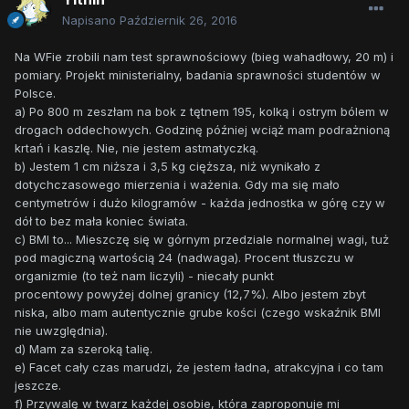
Napisano
Październik 26, 2016
Na WFie zrobili nam test sprawnościowy (bieg wahadłowy, 20 m) i
pomiary. Projekt ministerialny, badania sprawności studentów w
Polsce.
a) Po 800 m zeszłam na bok z tętnem 195, kolką i ostrym bólem w
drogach oddechowych. Godzinę później wciąż mam podrażnioną
krtań i kaszlę. Nie, nie jestem astmatyczką.
b) Jestem 1 cm niższa i 3,5 kg cięższa, niż wynikało z
dotychczasowego mierzenia i ważenia. Gdy ma się mało
centymetrów i dużo kilogramów - każda jednostka w górę czy w
dół to bez mała koniec świata.
c) BMI to... Mieszczę się w górnym przedziale normalnej wagi, tuż
pod magiczną wartością 24 (nadwaga). Procent tłuszczu w
organizmie (to też nam liczyli) - niecały punkt
procentowy powyżej dolnej granicy (12,7%). Albo jestem zbyt
niska, albo mam autentycznie grube kości (czego wskaźnik BMI
nie uwzględnia).
d) Mam za szeroką talię.
e) Facet cały czas marudzi, że jestem ładna, atrakcyjna i co tam
jeszcze.
f) Przywalę w twarz każdej osobie, która zaproponuje mi