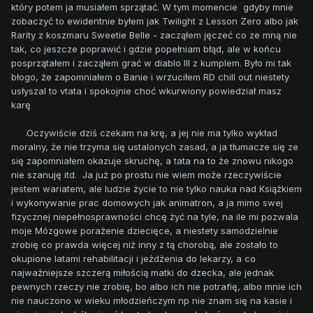
który potem ja musiałem sprzątać. W tym momencie gdyby mnie
zobaczyć to ewidentnie byłem jak Twilight z Lesson Zero albo jak
Rarity z koszmaru Sweetie Belle - zacząłem jęczeć co ze mną nie
tak, co jeszcze poprawić i gdzie popełniam błąd, ale w końcu
posprzątałem i zacząłem grać w diablo III z kumplem. Było mi tak
błogo, że zapomniałem o Banie i wrzuciłem RD chill out niestety
usłyszal to vtata i spokojnie choć wkurwiony powiedział masz
karę
.Oczywiście dziś czekam na krę, a jej nie ma tylko wykład
moralny, że nie trzyma się ustalonych zasad, a ja tłumacze się ze
się zapomniałem okazuje skruchę, a tata na to że znowu nikogo
nie szanuję itd. Ja już po prostu nie wiem może rzeczywiście
jestem wariatem, ale ludzie życie to nie tylko nauka nad Książkiem
i wykonywanie prac domowych jak animatron, a ja mimo swej
fizycznej niepełnosprawności chcę żyć na tyle, na ile mi pozwala
moje Mózgowe porażenie dziecięce, a niestety samodzielnie
zrobię co prawda więcej niż inny z tą chorobą, ale zostało to
okupione latami rehabilitacji i jeżdżenia do lekarzy, a co
najważniejsze szczerą miłością matki do dzecka, ale jednak
pewnych rzeczy nie zrobię, bo albo ich nie potrafię, albo mnie ich
nie nauczono w wieku młodzieńczym np nie znam się na kasie i