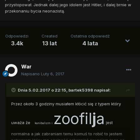
przystopował. Jednak dalej jego idolem jest Hitler, i dalej brnie w
przekonaniu bycia neonazistą.
Odpowiedzi
Created
Ostatnia odpowiedź
3.4k
13 lat
4 lata
War
Napisano
Luty 6, 2017
Dnia 5.02.2017 o 22:15,
bartek5398
napisał:
Przez około 3 godziny musiałem kłócić się z typem który
zoofil
j
a
uważa że
jest
kanibalizm i
normalna a jak zabraniam temu komuś to robić to jestem