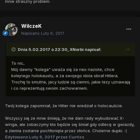
mnie straszny problem.
WilczeK
Napisano
Luty 6, 2017
Dnia 5.02.2017 o 22:30,
XNorbi
napisał:
To nic,
Mój dawny "kolega" uważa się za neo naziste, chce
kolejnego holokaustu, a za swojego idola obrał Hitlera.
Trochę to smutne, jacy ludzie są ciemni, jakie tezy uznawają
i co reprezentują swoim zachowaniem.
Twój kolega zapomniał, że Hitler nie wiedział o holocauście.
Wszyscy się ze mnie śmieją, że nie dam rady wybudować X-
winga, ale zobaczymy kto będzie się śmiał gdy odlecę w gwiazdy,
a ziemia zostanie pochłonięta przez słońce. Cholerne dupki. :(
Edytowano
Luty 6, 2017
przez Curtiss