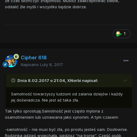
że czas skończyć znajomość. Musisz zaakceptować siebie,
oddalić źle myśli i wszystko będzie dobrze.
1
Cipher 618
Napisano
Luty 8, 2017
Dnia 8.02.2017 o 21:04,
XNorbi
napisał:
Samotność towarzyszy ludziom od zalania dziejów i każdy
jej doświadcza. Nie jest aż taka zła.
Tak tylko sprostuję.Samotność jest często mylona z
osamotnieniem lub uznawana jako synonim. A tym czasem:
-samotność - nie musi być zła, po prostu jesteś sam. Dosłownie.
Rodzinka gdzieś wyjechała, siedzisz "na tronie". Część osób