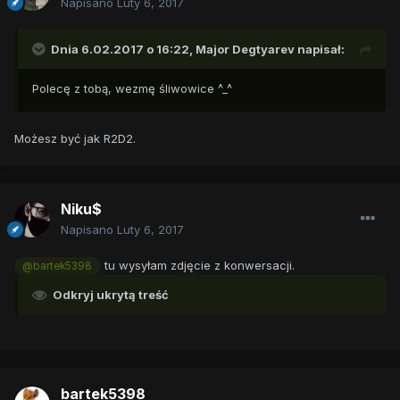
Napisano
Luty 6, 2017
Dnia 6.02.2017 o 16:22,
Major Degtyarev
napisał:
Polecę z tobą, wezmę śliwowice ^_^
Możesz być jak R2D2.
Niku$
Napisano
Luty 6, 2017
tu wysyłam zdjęcie z konwersacji.
@bartek5398
Odkryj ukrytą treść
bartek5398