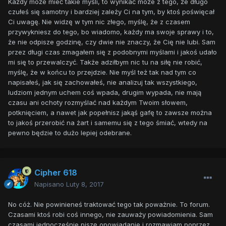
Każdy może mieć takie myśli, to wynikać może z tego, że długo
czułeś się samotny i bardziej zależy Ci na tym, by ktoś poświęcał
Ci uwagę. Nie widzę w tym nic złego, myślę, że z czasem
przywykniesz do tego, bo wiadomo, każdy ma swoje sprawy i to,
że nie odpisze godzinę, czy dwie nie znaczy, że Cię nie lubi. Sam
przez długi czas zmagałem się z podobnymi myślami i jakoś udało
mi się to przewalczyć. Także adziłbym nic tu na siłę nie robić,
myślę, że w końcu to przejdzie. Nie myśl też tak nad tym co
napisałeś, jak się zachowałeś, nie analizuj tak wszystkiego,
ludziom jednym uchem coś wpada, drugim wypada, nie mają
czasu ani ochoty rozmyślać nad każdym Twoim słowem,
potknięciem, a nawet jak popełnisz jakąś gafę to zawsze można
to jakoś przerobić na żart i samemu się z tego śmiać, wtedy na
pewno będzie to dużo lepiej odebrane.
Cipher 618
Napisano
Luty 8, 2017
No cóż. Nie powinieneś traktować tego tak poważnie. To forum.
Czasami ktoś robi coś innego, nie zauważy powiadomienia. Sam
czasami jednocześnie piszę opowiadanie i rozmawiam poprzez