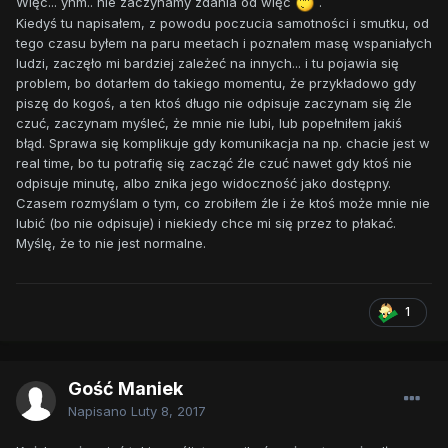
Więc... yhm.. nie zaczynamy zdania od więc
.
Kiedyś tu napisałem, z powodu poczucia samotności i smutku, od
tego czasu byłem na paru meetach i poznałem masę wspaniałych
ludzi, zaczęło mi bardziej zależeć na innych... i tu pojawia się
problem, bo dotarłem do takiego momentu, że przykładowo gdy
piszę do kogoś, a ten ktoś długo nie odpisuje zaczynam się źle
czuć, zaczynam myśleć, że mnie nie lubi, lub popełniłem jakiś
błąd. Sprawa się komplikuje gdy komunikacja na np. chacie jest w
real time, bo tu potrafię się zacząć źle czuć nawet gdy ktoś nie
odpisuje minutę, albo znika jego widoczność jako dostępny.
Czasem rozmyślam o tym, co zrobiłem źle i że ktoś może mnie nie
lubić (bo nie odpisuje) i niekiedy chce mi się przez to płakać.
Myślę, że to nie jest normalne.
1
Gość Maniek
Napisano
Luty 8, 2017