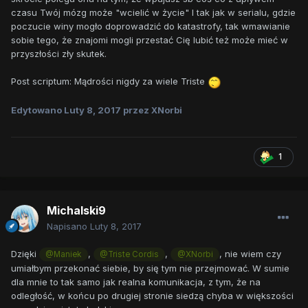
czasu Twój mózg może "wcielić w życie" I tak jak w serialu, gdzie
poczucie winy mogło doprowadzić do katastrofy, tak wmawianie
sobie tego, że znajomi mogli przestać Cię lubić też może mieć w
przyszłości zły skutek.
Post scriptum: Mądrości nigdy za wiele Triste
Edytowano
Luty 8, 2017
przez XNorbi
1
Michalski9
Napisano
Luty 8, 2017
Dzięki
,
,
, nie wiem czy
@Maniek
@Triste Cordis
@XNorbi
umiałbym przekonać siebie, by się tym nie przejmować. W sumie
dla mnie to tak samo jak realna komunikacja, z tym, że na
odległość, w końcu po drugiej stronie siedzą chyba w większości