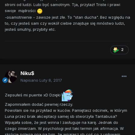
stroni od ludzi. Lubi być samotnym. Tja, przylazł Triste i prawi
swoje mądrości
-osamotnienie - zawsze jest złe. To "stan ducha". Bez względu na
to, czy jesteś sam czy wokół ciebie znajduje się mnóstwo ludzi,
jesteś smutny, przybity etc.
2
Niku$
Napisano
Luty 8, 2017
Zepsułeś mi puente xD Dzięki
Zapomniałem dodać pewnej rzeczy.
Powołam sie na przykład w kuców. Pamiętasz odcinek, w którym
Luna przez brak akceptacji samej sb stworzyła Tantabusa?
Wpajała sobie, że jest winna I zasługuje na karę. Jednak do
czego zmierzam. W psychologi jest taki termin jak afirmacja. W
skrócie polega ona na tym, że wpajasz sb coś co z upływem