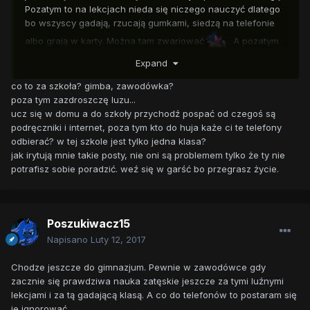
Pozatym to na lekcjach nieda się niczego nauczyć dlatego
bo wszyscy gadają, rzucają gumkami, siedzą na telefonie
albo grają w karty. Można tam zwariować
. A pozatym
gdy już jestem w domu i myśle że już moge odpocząć to
Expand
wtedy nęka mnie telefonami mój kolega. Bywają dni że
co to za szkoła? gimba, zawodówka?
dzowni do mnie po 30 razy dziennie.
poza tym zazdroszczę luzu...
ucz się w domu a do szkoły przychodź pospać od czegoś są
podręczniki i internet, poza tym kto do huja każe ci te telefony
odbierać? w tej szkole jest tylko jedna klasa?
jak irytują mnie takie posty, nie oni są problemem tylko że ty nie
potrafisz sobie poradzić. weź się w garść bo przegrasz życie.
Poszukiwacz15
Napisano
Luty 12, 2017
Chodze jeszcze do gimnazjum. Pewnie w zawodówce gdy
zacznie się prawdziwa nauka zatęskie jeszcze za tymi luźnymi
lekcjami i za tą gadającą klasą. A co do telefonów to postaram się
je ignorować.