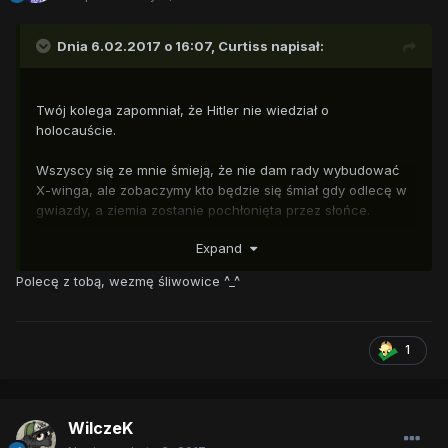
Dnia 6.02.2017 o 16:07,
Curtiss
napisał:
Twój kolega zapomniał, że Hitler nie wiedział o
holocauście.
Wszyscy się ze mnie śmieją, że nie dam rady wybudować
X-winga, ale zobaczymy kto będzie się śmiał gdy odlecę w
gwiazdy, a ziemia zostanie pochłonięta przez słońce.
Cholerne dupki. :(
Expand
Polecę z tobą, wezmę śliwowice ^_^
1
WilczeK