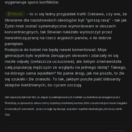
wygeneruje sporo konfliktów.
- to ci się ładny przypadek trafił. Ciekawe, czy wie, że
@XNorbi
Słowianie dla nazistowskich ideologów byli "gorszą rasą" - tak jak
Żydzi mieli zostać systematycznie wymordowani w obozach
koncentracyjnych, tak Słowian należało wyniszczyć przez
niewolniczą pracę na rzecz aryjskich panów, o ile dobrze
pamiętam.
Podejścia do kobiet nie będę nawet komentować. Moje
gimnazjum było wybitnie żenującym okresem i zdarzały mi się
niezłe odpały (zwłaszcza uczuciowe), ale żebym znienawidziła
całą populację mężczyzn ze względu na jednego idiotę? Takiego,
na którego sama wpadłam? No panie drogi, jak nie poszło, to źle
się szukało i źle znalazło. To tak, jakbym poszła palić bilboardy
sklepów bieliźnianych, bo cycem szczują.
(tak naprawdę boli mnie fakt, że zdjęcia wyselekcjonowanych modelek są dodatkowo przeciągane przez
Photoshop, co sprowadza zakres normy do jednej uśrednionej wartości, która czasami nie jest nawet osiągalna
w naturalnych warunkach... przez co nagle się okazuje, że jestem zupełnie nieatrakcyjna, bo noszę stanik
75A)