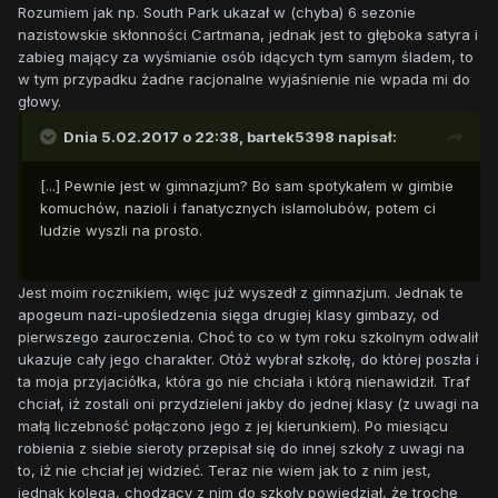
Rozumiem jak np. South Park ukazał w (chyba) 6 sezonie
nazistowskie skłonności Cartmana, jednak jest to głęboka satyra i
zabieg mający za wyśmianie osób idących tym samym śladem, to
w tym przypadku żadne racjonalne wyjaśnienie nie wpada mi do
głowy.
Dnia 5.02.2017 o 22:38,
bartek5398
napisał:
[...] Pewnie jest w gimnazjum? Bo sam spotykałem w gimbie
komuchów, nazioli i fanatycznych islamolubów, potem ci
ludzie wyszli na prosto.
Jest moim rocznikiem, więc już wyszedł z gimnazjum. Jednak te
apogeum nazi-upośledzenia sięga drugiej klasy gimbazy, od
pierwszego zauroczenia. Choć to co w tym roku szkolnym odwalił
ukazuje cały jego charakter. Otóż wybrał szkołę, do której poszła i
ta moja przyjaciółka, która go nie chciała i którą nienawidził. Traf
chciał, iż zostali oni przydzieleni jakby do jednej klasy (z uwagi na
małą liczebność połączono jego z jej kierunkiem). Po miesiącu
robienia z siebie sieroty przepisał się do innej szkoły z uwagi na
to, iż nie chciał jej widzieć. Teraz nie wiem jak to z nim jest,
jednak kolega, chodzący z nim do szkoły powiedział, że trochę