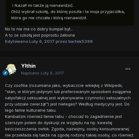
i !kazał! mi także ją nienawidzić.
Otóż wybrał szkołę, do której poszła i ta moja przyjaciółka,
która go nie chciała i którą nienawidził.
No to nie ma co dobry kumpel był...
A to ze szkołą jest poprostu żałosne
Edytowano
Luty 6, 2017
przez bartek5398
Ylthin
Napisano
Luty 6, 2017
Czy zoofilia (rozumiana jako, wybaczcie wklejkę z Wikipedii,
"stan, w którym jedynym lub preferowanym sposobem osiągania
satysfakcji seksualnej jest wykonywanie czynności seksualnych
przy udziale zwierząt") jest nieteges? Według medycyny jest. Do
tego łamie kulturalne tabu.
Kanibalizm również łamie tabu - chociaż to zagadnienie jest
szerszym polem do dyskusji ze względu na np. kwestię
bezczeszczenia zwłok. Zgoda, nazwijmy, osoby konsumowanej
nie przekłada się także na zgodę rodziny takiej osoby, co również