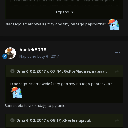
potworem który ma czelność zabraniać zwyrolom tego co
chcą, a argument jego jest taki że "czemu znęcanie się nad
zwierzęciem jest nienormalne i niemoralne skoro zwierze
Expand
jest własnością taką jak arbuz" a jedzenie ludzi jest normale
bo jedzący i jedzony się na to zgadzają... NOSZ! Czy to jest
Dlaczego zmarnowałeś trzy godziny na tego paproszka?
upadek człowieczeństawa i wszelkich wartości
wykreowanych przez cywilizację oraz ludzi?
bartek5398
Napisano
Luty 6, 2017
Dnia 6.02.2017 o 07:44,
GoForMagnez
napisał:
Dlaczego zmarnowałeś trzy godziny na tego paproszka?
Sam sobie teraz zadaję to pytanie
Dnia 6.02.2017 o 05:17,
XNorbi
napisał: