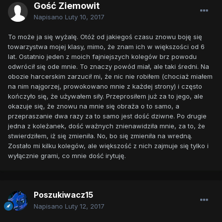
Gość Ziemowit
Napisano
Luty 10, 2017
To może ja się wyżalę. Otóż od jakiegoś czasu znowu boję się
towarzystwa mojej klasy, mimo, że znam ich w większości od 6
lat. Ostatnio jeden z moich fajniejszych kolegów brz powodu
odwrócił się ode mnie. To znaczy powód miał, ale taki średni. Na
obozie harcerskim zarzucił mi, że nic nie robiłem (chociaż miałem
na nim najgorzej, prowokowano mnie z każdej strony) i często
kończyło się, że używałem siły. Przeprosiłem już za to jego, ale
okazuje się, że znowu na mnie się obraża o to samo, a
przepraszanie dwa razy za to samo jest dość dziwne. Po drugie
jedna z koleżanek, dość ważnych znienawidziła mnie, za to, że
stwierdziłem, iż się zmieniła. No, bo się zmieniła na wredną.
Zostało mi kilku kolegów, ale większość z nich zajmuje się tylko i
wyłącznie grami, co mnie dość irytuję.
Poszukiwacz15
Napisano
Luty 12, 2017