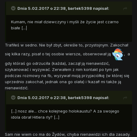
Dnia 5.02.2017 o 22:38,
bartek5398
napisał:
Kumam, nie miał dziewczyny i myśli że życie jest czarno
białe [...|
Trafiłeś w sedno. Nie był zbyt, określe to, przystojnym. Zakochał
się kilka razy, pisał o tej osobie wiersze, obserwował ją
, a
gdy któraś go odrzuciła (każda), zaczął ją nienawidzić,
szykanować i wyzywać. Zerwałem z nim kontakt po tym jak
podczas rozmowy na fb, wyzywał moją przyjaciółkę (w której się
uprzednio zakochał, jednak ona go olała) i !kazał! mi także ją
nienawidzić.
Dnia 5.02.2017 o 22:38,
bartek5398
napisał:
[...] nosz ale... chce kolejnego holokaustu? A za swojego
idola obrał Hitlera rly? [...]
Sam nie wiem co ma do Żydów, chyba nienawidzi ich dla zasady.