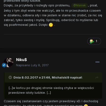
prawdziwe istoty ludzkie.
Dzięki, za przykłady i rozległy opis problemu,
, pisał,
@Maniek
żeby z tym zbyt wiele nie walczyć, ale to mi przeszkadza czasem
w działaniu, odbiera siły i nie jestem w stanie nic zrobić, za nic się
zabrać, tylko siedzę i myślę. Spróbuję, odwrócić to myślenie lub
się poafirmować jakoś. Dzięki
.
1
Niku$
Napisano
Luty 8, 2017
Dnia 8.02.2017 o 21:46,
Michalski9
napisał:
[...]w końcu po drugiej stronie siedzą chyba w większości
prawdziwe istoty ludzkie. [...]
Czasem się zastanawiam czy jestem prawdziwy xD. I dochodzę
do wniosku, że chyba tak, jednak pewności nie mam