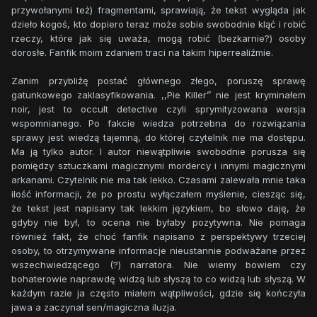
odkrycie jego tożsamości sprawi, że wszystko stanie się
przywołanymi też) fragmentami, sprawiają, że tekst wygląda jak
jasne – powiedział White Arrow. – Dlatego potrzebujemy
dzieło kogoś, kto dopiero teraz może sobie swobodnie kląć i robić
twojej pomocy…
rzeczy, które jak się uważa, mogą robić (bezkarnie?) osoby
Stali tak przez chwilę mierząc się spojrzeniami. Wyglądało
dorosłe. Fanfik moim zdaniem traci na takim hiperrealiźmie.
na to, że powoli zaczyna się przekonywać co do niego, gdy
odezwała się Ditzy:
Zanim przybliżę postać głównego złego, poruszę sprawę
– Jeśli nam nie pomożesz, Pie Killer znowu wygra… I… –
gatunkowego zaklasyfikowania. ,,Pie Killer’’ nie jest kryminałem
spuściła głowę. – I zabije ich dużo… brutalniej niż zrobił to
noir, jest to occult detective czyli sprymityzowana wersja
twojej siostrze…
wspomnianego. Po fakcie wiedza potrzebna do rozwiązania
Bura klacz momentalnie puściła White Arrowa. Wściekle
sprawy jest wiedzą tajemną, do której czytelnik nie ma dostępu.
łypiąc wzrokiem, zbliżyła się do jego blondwłosej kuzynki.
Ma ją tylko autor. I autor niewątpliwie swobodnie porusza się
Ogier był w każdej chwili gotowy do interwencji, w końcu
pomiędzy sztuczkami magicznymi mordercy i innymi magicznymi
wyglądało na to, że Glowing Star potrzebuje tylko iskry, by
arkanami. Czytelnik nie ma tak lekko. Czasami zalewała mnie taka
wybuchnąć…
ilość informacji, że po prostu wyłączałem myślenie, ciesząc się,
…Płaczem?
że tekst jest napisany tak lekkim językiem, bo słowo daję, że
gdyby nie był, to ocena nie byłaby pozytywna. Nie pomaga
również fakt, że choć fanfik napisano z perspektywy trzeciej
osoby, to otrzymywane informacje nieustannie podważane przez
wszechwiedzącego (?) narratora. Nie wiemy bowiem czy
bohaterowie naprawdę widzą lub słyszą to co widzą lub słyszą. W
każdym razie ja często miałem wątpliwości, gdzie się kończyła
jawa a zaczynał sen/magiczna iluzja.