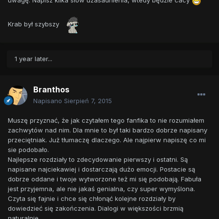
uwagę. Napisz kilka słów uzasadnienia, wtedy będzie cacy
Krab był szybszy
1 year later...
Branthos
Napisano
Sierpień 7, 2015
Muszę przyznać, że jak czytałem tego fanfika to nie rozumiałem
zachwytów nad nim. Dla mnie to był taki bardzo dobrze napisany
przeciętniak. Już tłumaczę dlaczego. Ale najpierw napiszę co mi
sie podobało.
Najlepsze rozdziały to zdecydowanie pierwszy i ostatni. Są
napisane najciekawiej i dostarczają dużo emocji. Postacie są
dobrze oddane i twoje wytworzone też mi się podobają. Fabuła
jest przyjemna, ale nie jakaś genialna, czy super wymyślona.
Czyta się fajnie i chce się chłonąć kolejne rozdziały by
dowiedzieć się zakończenia. Dialogi w większości brzmią
naturalnie.