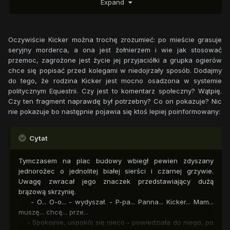
Expand
- Ej, Cloudie! Masz ochotę na małe bara-bara? - zarechotał
jeden z nich wzbudzając śmiech swoich towarzyszy.
Klacz uśmiechnęła się uroczo, po czym gwałtowanie
zaszarżowała na niego przyduszając go do drewnianej
Oczywiście Kicker można trochę zrozumieć: po mieście grasuje
ściany. Pozostali pracownicy zamarli w bezruchu.
seryjny morderca, a ona jest żołnierzem i wie jak stosować
- Nie dziś i na pewno nie z tobą - syknęła patrząc na niego
przemoc, zagrożone jest życie jej przyjaciółki a grupka ogierów
wściekle. - A teraz grzecznie i bez podtekstów odpowiesz
chce się popisać przed kolegami w niedojrzały sposób. Dodajmy
mi na kilka pytań, albo twoje jaja będą godne miana omletu,
do tego, że rodzina Kicker jest mocno osadzona w systemie
czy to jasne?
politycznym Equestrii. Czy jest to komentarz społeczny? Wątpię.
Ogier pisnął coś wysokim głosikiem. Cloud Kicker spojrzała
Czy ten fragment naprawdę był potrzebny? Co on pokazuje? Nic
na pozostałych.
nie pokazuje bo następnie pojawia się ktoś lepiej poinformowany:
- Ktoś jeszcze ma jakieś uwagi? - odpowiedziała jej cisza. -
To spiórdalać!
Nie musiała powtarzać tego ponownie. Raptem kilka sekund
Cytat
zajęło pracownikom tartaku opuszczenie placu i
schronienie się wewnątrz budynku.
Tymczasem na plac budowy wbiegł pewien zdyszany
Puściła trzymanego kucyka pozwalając mu paść na ziemię.
jednorożec o jednolitej białej sierści i czarnej grzywie.
- A teraz słuchaj, bo nie będę powtarzać - mruknęła. - Jakiś
Uwagę zwracał jego znaczek przedstawiający dużą
czas temu pod waszą budą znalazła się pewna szara pegaz
brązową skrzynię.
o blond grzywie.
- O... O-o... - wydyszał. - P-pa... Panna... Kicker... Mam...
- T-t-tak - wydukał. - T-ta... Ta niema świruska...
muszę... chcę... prze...
Cloud uderzyła kopytem w ziemię pomiędzy jego tylnymi
- Spokojnie, uspokój się nieco - powiedziała do niego, po
kopytami.