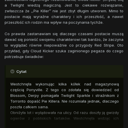
a Twilight wiedzą magiczną. Jest to ciekawe rozwiązanie,
zwłaszcza że ,,Pie Killer’’ nie jest zbyt długim utworem. Mimo to
postacie mają wyraźne charaktery i ich przeszłość, a nawet
przeszłość ich rodzin ma wpływ na poczynania tychże.
Co prawda zastanawiam się dlaczego czasami postacie muszą
dawać się ponieść swojemu charakterowi tak bardzo, że zaczyna
to wyglądać równie niepoważnie co przygody Red Stripe. Oto
przykład, gdy Cloud Kicker szuka zaginionego pegaza do czego
potrzebuje świadków:
Cytat
Westchnęła wykonując kilka kółek nad magazynową
częścią Ponyville. Z tego co zdołała się dowiedzieć od
Blossom, Derpy pomagała Twilight Sparkle i strażnikom z
Torronto dopaść Pie Killera. Nie rozumiała jednak, dlaczego
poszła całkiem sama.
Obniżyła lot i wylądowała na ulicy. Od razu doszły ją gwizdy
ogierów z pobliskich tartaków. Westchnęła widząc ich
obsceniczne gesty.