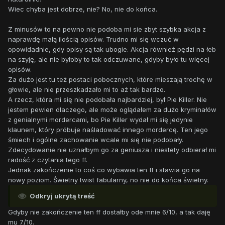
Wiec chyba jest dobrze, nie? No, nie do końca.
Z minusów to na pewno nie podoba mi sie zbyt szybka akcja z
naprawdę małą ilością opisów. Trudno mi się wczuć w
opowidadnie, gdy opisy są tak ubogie. Akcja również pędzi na łeb
na szyję, ale nie byłoby to tak odczuwane, gdyby było tu więcej
opisów.
Za dużo jest tu też postaci pobocznych, które mieszają trochę w
głowie, ale nie przeszkadzało mi to aż tak bardzo.
A rzecz, która mi się nie podobała najbardziej, był Pie Killer. Nie
jestem pewien dlaczego, ale może oglądałem za dużo kryminałów
z genialnymi mordercami, bo Pie Killer wydał mi się jedynie
klaunem, który próbuje naśladować innego mordercę. Ten jego
śmiech i ogólne zachowanie wcale mi się nie podobały.
Zdecydowanie nie uznałbym go za geniusza i niestety odbierał mi
radość z czytania tego ff.
Jednak zakończenie to coś co wybawia ten ff i stawia go na
nowy poziom. Świetny twist fabularny, no nie do końca świetny.
Odkryj ukrytą treść
Gdyby nie zakończenie ten ff dostałby ode mnie 6/10, a tak daję
mu 7/10.