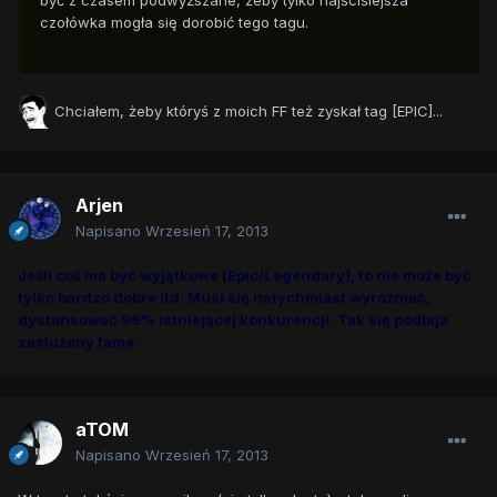
być z czasem podwyższane, żeby tylko najściślejsza
czołówka mogła się dorobić tego tagu.
Chciałem, żeby któryś z moich FF też zyskał tag [EPIC]...
Arjen
Napisano
Wrzesień 17, 2013
Jeśli coś ma być wyjątkowe [Epic/Legendary], to nie może być
tylko bardzo dobre itd. Musi się natychmiast wyróżniać,
dystansować 99% istniejącej konkurencji. Tak się podbija
zasłużony fame.
aTOM
Napisano
Wrzesień 17, 2013