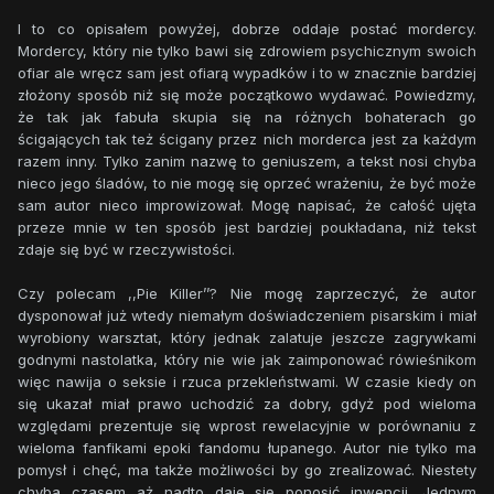
I to co opisałem powyżej, dobrze oddaje postać mordercy.
Mordercy, który nie tylko bawi się zdrowiem psychicznym swoich
ofiar ale wręcz sam jest ofiarą wypadków i to w znacznie bardziej
złożony sposób niż się może początkowo wydawać. Powiedzmy,
że tak jak fabuła skupia się na różnych bohaterach go
ścigających tak też ścigany przez nich morderca jest za każdym
razem inny. Tylko zanim nazwę to geniuszem, a tekst nosi chyba
nieco jego śladów, to nie mogę się oprzeć wrażeniu, że być może
sam autor nieco improwizował. Mogę napisać, że całość ujęta
przeze mnie w ten sposób jest bardziej poukładana, niż tekst
zdaje się być w rzeczywistości.
Czy polecam ,,Pie Killer’’? Nie mogę zaprzeczyć, że autor
dysponował już wtedy niemałym doświadczeniem pisarskim i miał
wyrobiony warsztat, który jednak zalatuje jeszcze zagrywkami
godnymi nastolatka, który nie wie jak zaimponować rówieśnikom
więc nawija o seksie i rzuca przekleństwami. W czasie kiedy on
się ukazał miał prawo uchodzić za dobry, gdyż pod wieloma
względami prezentuje się wprost rewelacyjnie w porównaniu z
wieloma fanfikami epoki fandomu łupanego. Autor nie tylko ma
pomysł i chęć, ma także możliwości by go zrealizować. Niestety
chyba czasem aż nadto daje się ponosić inwencji. Jednym