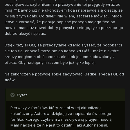
podziękować czytelnikom za przeżywanie tej przygody wraz ze
mną ^^ Dawno już nie ukończyłem fica i naprawdę się cieszę, że
mi się z tym udało. Co dalej? Nie wiem, szczerze mówiąc... Mogę
jedynie zdradzić, że planuje napisać jednego mojego fica od
nowa - mam już nawet dobry pomysł na niego, tylko potrzeba go
dobrze ułożyć i spisać.
Dzięki też, aTOM, za przeczytanie xd Miło słyszeć, że podobał ci
się ten fic, chociaż może nie do końca xd Cóż... może niektóre
rzeczy mogłem zrobić inaczej, ale i tak jestem zadowolony z
efektu. Oby następnym razem było już tylko lepiej.
Na zakończenie pozwolę sobie zacytować Kredke, speca FGE od
ficów:
Cytat
Pierwszy z fanfików, który został w tej aktualizacji
zakończony. Autorowi dziękuję za napisanie świetnego
fanfika, którego czytałem z nieskrywaną przyjemnością.
Mam nadzieję że nie jest to ostatni, jaki Autor napisał.