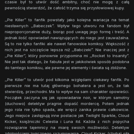
czasie był to utwór dość ambitny, choć nie mogę z całą
pewnością stwierdzić, że całość trzyma się przysłowiowej kupy.
,,Pie Killer’’ to fanfik powstały jako kolejna wariacja na temat
niesławnych ,,Babeczek’’. Wpływ tego utworu na fandom był
nieproporcjonalnie duży, biorąc pod uwagę jego formę i treść. A
jednak ilość opowiadań nawiązujących do niego jest zauważalna.
Są to nie tylko fanfiki ale nawet fanowskie komiksy. Większość z
nich jest na szczęście lepsza niż ,,Babczeki’’. Nie inaczej jest z
,,Pie Killer’’, który ponownie przypomina mi ,,Rocket to Insanity’’.
Nie jest tak dlatego, że fabuła jest w jakikolwiek sposób podobna
do tamtego komiksu, ale pewne jej elementy i świata są zbliżone.
,,Pie Killer’’ to utwór pod kilkoma względami ciekawy fanfik. Po
pierwsze nie ma tutaj głównego bohatera a jest on, że tak
stwierdzę, przechodni. Ma to wpływ na sam charakter opowieści.
Początek zaczyna się jak opowiadanie noir, w którym samotny
(duchowo) detektyw pragnie dopaść mordercę. Potem jednak
jego rola nie tylko spada, ale wręcz zanika prawie całkowicie.
Jego miejsce zastępują inne postacie jak Twilight Sparkle, Cloud
Kicker, księżniczki Celestia i Luna itd. Każda z nich popycha
rozwiązanie tajemnicy na miarę swoich możliwości. Detektyw
zdolnościami logicznego rozumowania, Cloud Kicker (chyba) siłą