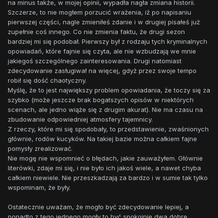
na minus także, w mojej opinii, wypadła nagła zmiana historii.
Szczerze, to nie mogłem porzucić wrażenia, iż po napisaniu
pierwszej części, nagle zmieniłeś zdanie i w drugiej pisałeś już
zupełnie coś innego. Co nie zmienia faktu, że drugi sezon
bardziej mi się podobał. Pierwszy był z rodzaju tych kryminalnych
opowiadań, które fajnie się czyta, ale nie wzbudzają we mnie
jakiegoś szczególnego zainteresowania. Drugi natomiast
zdecydowanie zasługiwał na więcej, gdyż przez swoje tempo
robił się dość chaotyczny.
Myślę, że to jest największy problem opowiadania, że toczy się za
szybko (może jeszcze brak bogatszych opisów w niektórych
scenach, ale jedno wiąże się z drugim akurat). Nie ma czasu na
zbudowanie odpowiedniej atmosfery tajemnicy.
Z rzeczy, które mi się spodobały, to przedstawienie, zwaśnionych
głównie, rodów kucyków. Na takiej bazie można całkiem fajne
pomysły zrealizować.
Nie mogę nie wspomnieć o błędach, jakie zauważyłem. Głównie
literówki, zdaje mi się, i nie było ich jakoś wiele, a nawet chyba
całkiem niewiele. Nie przeszkadzają za bardzo i w sumie tak tylko
wspominam, że były.
Ostatecznie uważam, że mogło być zdecydowanie lepiej, a
ponadto z tego jednego mogły to być spokojnie dwa dobre