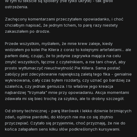
W tym tu tekście są spoilery (nie tylko ukryte) - tak gwoli
ostrzeżenia.
Zachęcony komentarzami przeczytałem opowiadanko, i choć
chciałbym napisać, że jednym tchem, to parę razy niestety
zakaszlałem po drodze.
Przede wszystkim, myślałem, że mnie krew zaleje, kiedy
widziałem po kolei Pie Kilera z coraz to kolejnymi artefaktami... ale
parłem dalej, czując, że to jedynie zagrywka mająca na celu
zmylić wszystkich, łącznie z czytelnikiem, a nie tani chwyt, aby
prosto wytłumaczyć nieuchwytność Pie Killera. Sama postać
zabójcy jest zdecydowanie największą zaletą tego fika - genialnie
wykreowana, cały czas byłem rozdarty, czy uznać go bardziej za
szaleńca, czy jednak geniusza. I to właśnie jego kreacja
najbardziej "trzymała" mnie przy opowiadaniu. Akcja momentami
zdawała mi się biec trochę za szybko, ale to drobny szczegół.
Od strony technicznej - parę literówek i lekko dziwnie brzmiących
zdań, ogólnie pierdołki, do których nie ma co się zbytnio
przyczepiać. Czytało się przyjemnie, choć przyznaję, że nie do
końca załapałem sens kilku słów podkreślonych kursywami.