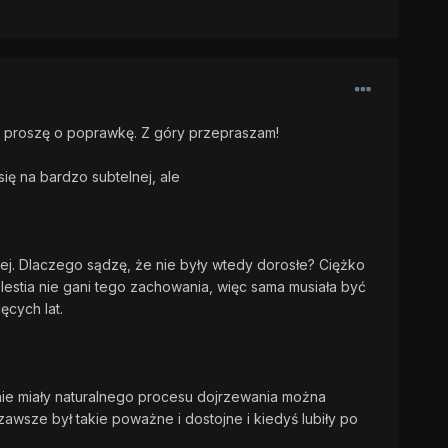
 to proszę o poprawkę. Z góry przepraszam!
ię na bardzo subtelnej, ale
lej. Dlaczego sądzę, że nie były wtedy dorosłe? Ciężko
lestia nie gani tego zachowania, więc sama musiała być
ęcych lat.
nie miały naturalnego procesu dojrzewania można
wsze był takie poważne i dostojne i kiedyś lubiły po