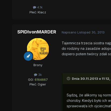
4.1k
Płeć:
Klacz
SPIDIvonMARDER
Napisano
Listopad 30, 2013
Tajemnicza trzecia siostra naj
do rodziny na zasadzie adopcj
dopiero potem twórcy zdali so
Brony
3k
Dnia 30.11.2013 o 11:12
GG:
6164667
Płeć:
Ogier
Sądzę, że alikorny są norm
choroby. Kiedyś było ich wi
sprawował/a ich ojciec/mat