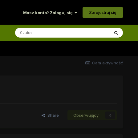
Zarejestruj się
Masz konto? Zaloguj się
Cała aktywność
Share
Obserwujący
0