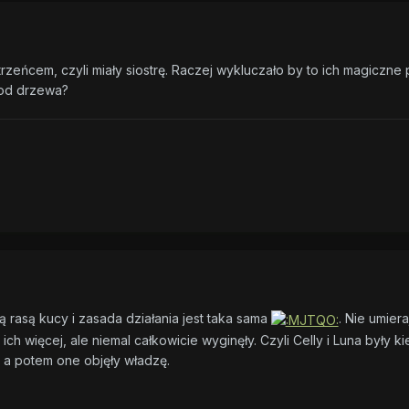
strzeńcem, czyli miały siostrę. Raczej wykluczało by to ich magic
a od drzewa?
ą rasą kucy i zasada działania jest taka sama
. Nie umier
ch więcej, ale niemal całkowicie wyginęły. Czyli Celly i Luna były k
 a potem one objęły władzę.