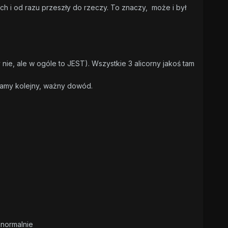
ch i od razu przeszły do rzeczy. To znaczy, może i był
y nie, ale w ogóle to JEST). Wszystkie 3 alicorny jakoś tam
 mamy kolejny, ważny dowód.
anormalnie