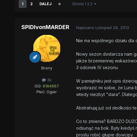
1
2
DALEJ
Strona 1 z 2
SPIDIvonMARDER
Napisano
Listopad 28, 2013
Nie ma wspólnego działu dla o
Nowy sezon dostarcza nam gar
jakże brzemiennej wskazówc
3 odcinek IV sezonu.
Brony
3k
W pamiętniku jest opis dzieci
GG:
6164667
wyobrazić mi sobie, że Luna 
Płeć:
Ogier
wtedy niezbyt "stara". Dlatego
Abstrahuję już od słodkości t
Co to zmienia? BARDZO DUŻO! 
odsunąć na bok. Były kiedyś 
prostu robić głupie dowcipy.