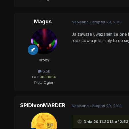
Magus
Napisano
Listopad 29, 2013
Ja zawsze uważałem że one ki
rodziców a jeśli miały to co s
Brony
5.5k
GG:
9083854
Płeć:
Ogier
SPIDIvonMARDER
Napisano
Listopad 29, 2013
Dnia 29.11.2013 o 12:53,