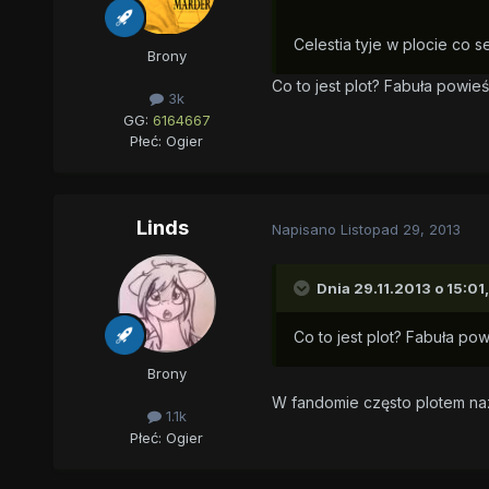
Celestia tyje w plocie co s
Brony
Co to jest plot? Fabuła powie
3k
GG:
6164667
Płeć:
Ogier
Linds
Napisano
Listopad 29, 2013
Dnia 29.11.2013 o 15:0
Co to jest plot? Fabuła po
Brony
W fandomie często plotem na
1.1k
Płeć:
Ogier