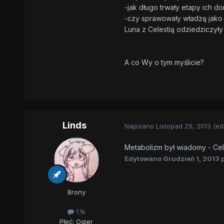
-jak długo trwały etapy ich do
-czy sprawowały władzę jako k
Luna z Celestią odziedziczyły
A co Wy o tym myślicie?
Linds
Napisano
Listopad 29, 2013
(ed
Metabolizm był wiadomy - Celes
Edytowano
Grudzień 1, 2013
p
Brony
1.1k
Płeć:
Ogier