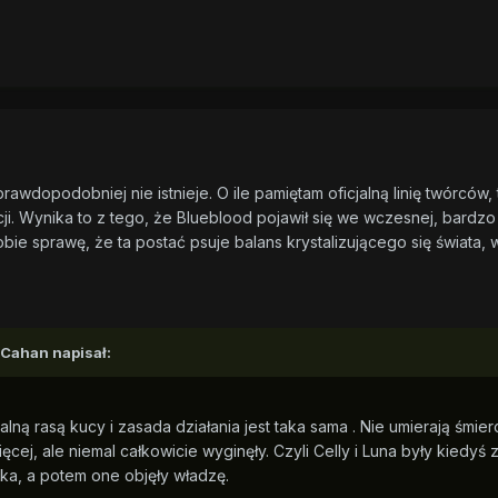
prawdopodobniej nie istnieje. O ile pamiętam oficjalną linię twórcó
i. Wynika to z tego, że Blueblood pojawił się we wczesnej, bardzo
bie sprawę, że ta postać psuje balans krystalizującego się świata, 
, Cahan napisał:
alną rasą kucy i zasada działania jest taka sama . Nie umierają śmi
ęcej, ale niemal całkowicie wyginęły. Czyli Celly i Luna były kiedyś
ka, a potem one objęły władzę.