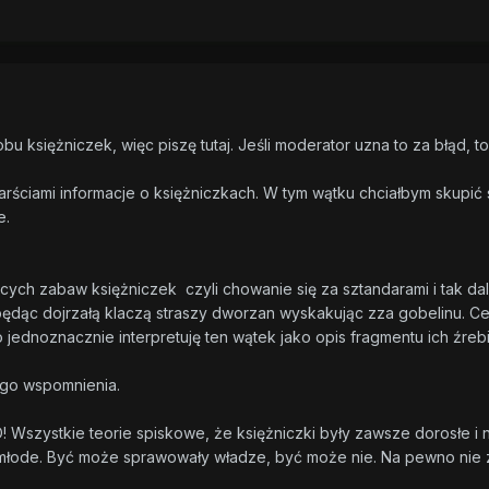
bu księżniczek, więc piszę tutaj. Jeśli moderator uzna to za błąd,
ściami informacje o księżniczkach. W tym wątku chciałbym skupić s
e.
ęcych zabaw księżniczek czyli chowanie się za sztandarami i tak da
będąc dojrzałą klaczą straszy dworzan wyskakując zza gobelinu. Ce
 jednoznacznie interpretuję ten wątek jako opis fragmentu ich źrebi
ego wspomnienia.
Wszystkie teorie spiskowe, że księżniczki były zawsze dorosłe i 
młode. Być może sprawowały władze, być może nie. Na pewno nie za