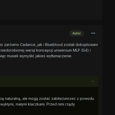
Autor
w, to zarówno Cadance, jak i Blueblood zostali dokoptowani
 niedorobionej wersji koncepcji uniwersum MLP (G4) i
więc musieli wymyślić jakieś wytłumaczenie.
ercią naturalną, ale mogą zostać zabite/umrzeć z powodu
 zwykłymi, małymi klaczkami. Przed nimi rządy