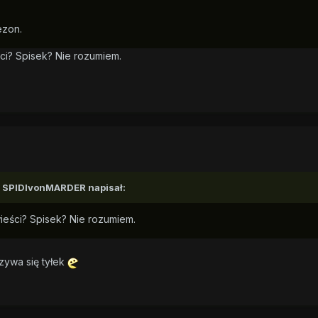
ezon.
ści? Spisek? Nie rozumiem.
1, SPIDIvonMARDER napisał:
wieści? Spisek? Nie rozumiem.
zywa się tyłek