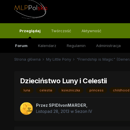
Przeglądaj
Twórczość
Aktywność
Forum
Kalendarz
Regulamin
Administracja
Strona główna
My Little Pony
"Friendship is Magic" (Gener
Dzieciństwo Luny i Celestii
luna
celestia
ksiezniczka
princess
childhood
Przez
SPIDIvonMARDER
,
Listopad 28, 2013
w
Sezon IV