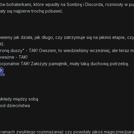
ów bohaterkami, które wpadły na Sombrę i Discorda, rozniosły w pu
iały się najpierw trochę pobawić.
wiemy jak działa, jak długo, czy zatrzymuje się na jakimś etapie, cz
t).
stronę duszy" - TAK! Owszem, to wiedzieliśmy wcześniej, ale teraz
poważne - TAK!
ocjonalnie TAK! Założyły pamiętnik, miały taką duchową potrzebę.
 układy między sobą
od dzieciństwa
 (w ramach zwykłego rozmnażania) czy powstały jakoś magicznie/par