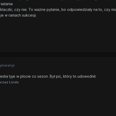
rastania
laczki, czy nie. To ważne pytanie, bo odpowiedziały na to, czy miał
 je w ramach sukcesji.
ytowany)
tia tyje w plocie co sezon. Był pic, który to udowodnił.
rzez Linds