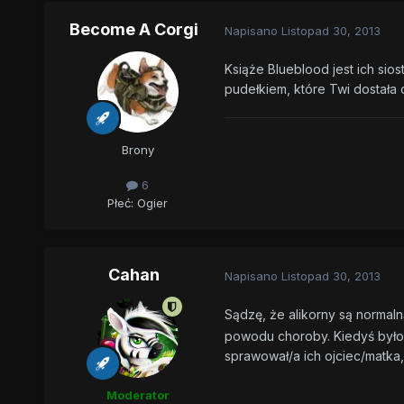
Become A Corgi
Napisano
Listopad 30, 2013
Książe Blueblood jest ich sio
pudełkiem, które Twi dostał
Brony
6
Płeć:
Ogier
Cahan
Napisano
Listopad 30, 2013
Sądzę, że alikorny są normaln
powodu choroby. Kiedyś było i
sprawował/a ich ojciec/matka,
Moderator