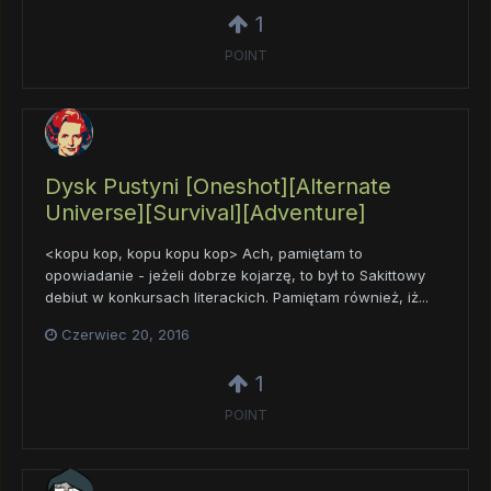
1
POINT
Dysk Pustyni [Oneshot][Alternate
Universe][Survival][Adventure]
<kopu kop, kopu kopu kop> Ach, pamiętam to
opowiadanie - jeżeli dobrze kojarzę, to był to Sakittowy
debiut w konkursach literackich. Pamiętam również, iż...
Czerwiec 20, 2016
1
POINT