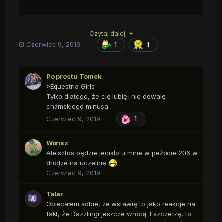
Czytaj dalej
Czerwiec 9, 2019
1
1
CZEKAŁEM NA TO TAK DŁUGO! CHWILO TRWAJ
Po prostu Tomek
>Equestria Girls
Tylko dlatego, że cię lubię, nie dowalę
chamskiego minusa.
Czerwiec 9, 2019
1
Wonsz
Ale sztos będzie leciało u mnie w peżocie 206 w
drodze na uczelnię
Czerwiec 9, 2019
Talar
Obiecałem sobie, że wstawię
to
jako reakcje na
fakt, że Dazzlingi jeszcze wrócą. I szczerzę, to