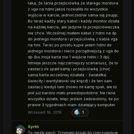
taka, że tania przejściówka ze starego monitora
z vga na hdmi jakoś rozwaliła mi wszystkie
wyjścia w karcie, jednocześnie sama się psując.
Bo teraz kadży stary kabel i każdy monitor działa
na każdej karcie, ale jedynie ta przejścióweczka
nie chce. Wcześniej miałem kabel z hdmi na dp
do jednego monitora i przejściówkę z kabla vga
na hmi. Teraz po prostu kupie jeden hdmi do
jednego monitora i nieco porządniejszą z vga do
dp (bo moja karta ma 1 wejście hdmi i 3 dp).
Istnieje jeszcze najczarniejszy scenariusz, że to
zasilacz mi spalił kartę i przejściówkę (choć
sama karta wcześniej działała - światełka
świeciły i wentylatorki się kręcił) i że ten sam
zasilacz kiedyś tam znowu mi kartę spali, ale to
jest już bardzo mało prawdopodobne. Na razie
wszystko działa, więc jestem zadowolony, że po
prawie 3 tygodniach mam działający komputer.
Wrzesień 16, 2019
1
Syrth
To niezły pech. Trzymam kciuki by rzeczywiście