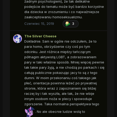
żadnym psychologiem), że tak delikatne
podejście do tematu może być bardzo korzystne
dla dziecka w zrozumieniu i co najważniejsze
zaakceptowaniu homoseksualizmu.
Czerwiec 15, 2019
3
The Silver Cheese
Dokładnie. Sam w ogóle nie odczułem, że to
para homo, obrzydzenie czy coś po tym
odcinku. Jest różnica między tańczącym
półnagim aktywistą LGBT, a zobrazowaniem
pary w taki właśnie sposób. Mniej więcej pewnie
tak takie pary żyją, a nie chodzą po parkach i się
całują publicznie pokazując jacy to są z tego
dumni. W moim przekonaniu coś takiego jak
płeć, orientacja powinna leżeć po prywatnej
stronie, która wraz z zapoznaniem się bliżej
raczej by i tak wyszła, ale tak, że nie wbije
innym osobom noża w plecy i spowoduje
zgorszenie. Taka normalna perspektywa tego
. No ale obecnie ludzie wolą to