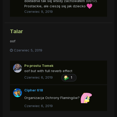
dokładnie tak się wtedy zachowałem (00:17).
Prostackie, ale cieszę się jak dziecko
Czerwiec 9, 2019
Talar
oof
Czerwiec 5, 2019
Po prostu Tomek
oof but with full reverb effect
Czerwiec 6, 2019
1
Cipher 618
Organizacja Ochrony Flamingów?
Czerwiec 6, 2019