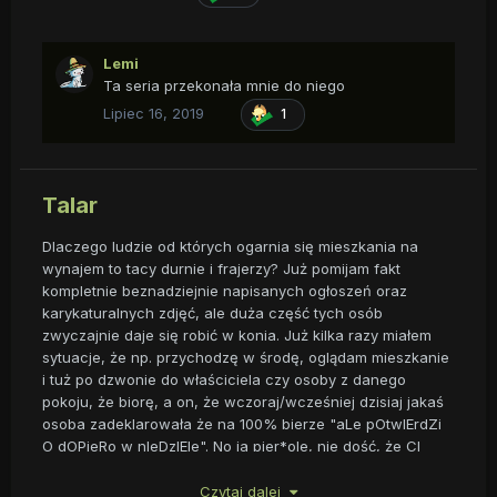
Lemi
Ta seria przekonała mnie do niego
Lipiec 16, 2019
1
Talar
Dlaczego ludzie od których ogarnia się mieszkania na
wynajem to tacy durnie i frajerzy? Już pomijam fakt
kompletnie beznadziejnie napisanych ogłoszeń oraz
karykaturalnych zdjęć, ale duża część tych osób
zwyczajnie daje się robić w konia. Już kilka razy miałem
sytuacje, że np. przychodzę w środę, oglądam mieszkanie
i tuż po dzwonie do właściciela czy osoby z danego
pokoju, że biorę, a on, że wczoraj/wcześniej dzisiaj jakaś
osoba zadeklarowała że na 100% bierze "aLe pOtwIErdZi
O dOPieRo w nIeDzIEle". No ja pier*ole, nie dość, że CI
ludzie dają się nabrać na test w stylu "mam chorom curke"
to jeszcze stwierdzają, że jestem drugi w kolejne, gdy
Czytaj dalej