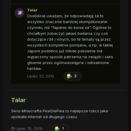
Talar
Osobiście uważam, że odpowiadają za to
wszystko znacznie bardziej skomplikowane
czynniki, niż "fapanie do konia xd". Ogólnie to
chciałbym zobaczyć jakieś badania czy coś
dotyczące r34 i innych, bo te tematy są przez
wszystkich kompletnie pomijane, a np. w takiej
Japonii podobno już młode pokolenie ma
wypaczony sposób patrzenia na związki i seks
głównie przez ogólnodostępne i odrealnione
hentaie.
Lipiec 27, 2019
2
Talar
Serio Minecrafta PewDiePiea to najlepsza rzecz jaka
spotkała internet od długiego czasu.
Lipiec 16, 2019
1