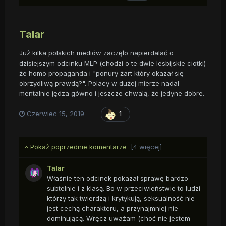
Talar
Już kilka polskich mediów zaczęło napierdalać o
dzisiejszym odcinku MLP (chodzi o te dwie lesbijskie ciotki)
że homo propaganda i "ponury żart który okazał się
obrzydliwą prawdą?". Polacy w dużej mierze nadal
mentalnie jędza gówno i jeszcze chwalą, że jedyne dobre.
Czerwiec 15, 2019
1
Pokaż poprzednie komentarze
[4 więcej]
Talar
Właśnie ten odcinek pokazał sprawę bardzo
subtelnie i z klasą. Bo w przeciwieństwie to ludzi
którzy tak twierdzą i krytykują, seksualność nie
jest cechą charakteru, a przynajmniej nie
dominującą. Wręcz uważam (choć nie jestem