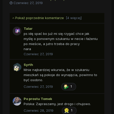
Czerwiec 27, 2019
jestem gotowy podpisać umowę w czwartek, a osoba
"pierwsza" może to zrobić w weekend.
Pokaż poprzednie komentarze
[4 więcej]
Talar
ps idę spać bo już mi się rzygać chce jak
myślę o ponownym szukaniu w necie i łażeniu
po mieście, a jutro trzeba do pracy
nara
Czerwiec 27, 2019
Syrth
Mnie najbardziej wkurwia, że w szukaniu
mieszkań są pokoje do wynajęcia, powinno to
być osobno.
Czerwiec 27, 2019
1
Po prostu Tomek
Polska: Zapraszamy, jest drogo i chujowo.
Czerwiec 28, 2019
1