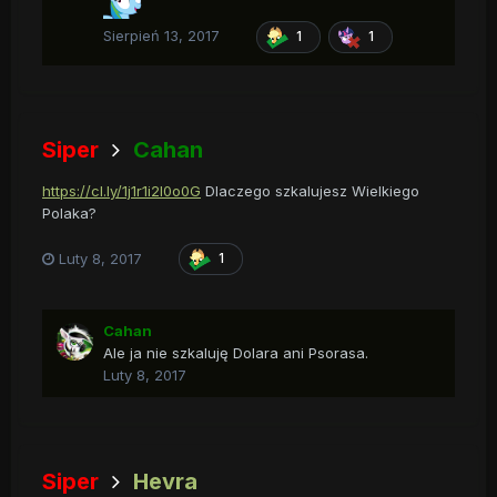
Sierpień 13, 2017
1
1
Siper
Cahan
https://cl.ly/1j1r1i2I0o0G
Dlaczego szkalujesz Wielkiego
Polaka?
Luty 8, 2017
1
Cahan
Ale ja nie szkaluję Dolara ani Psorasa.
Luty 8, 2017
Siper
Hevra