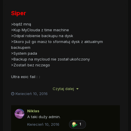
Siper
>bądź mną
>Kup MyClouda z time machine
>Odpal robienie backupu na dysk
>Skoro już go masz to sformatuj dysk z aktualnym
backupem
>System pada
>Backup na mycloud nie został ukończony
>Zostań bez niczego
Ultra epic fail ;_;
Czytaj dalej
Kwiecień 10, 2016
Niklas
A taki duży admin.
Kwiecień 10, 2016
1