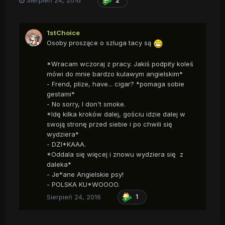
Sierpień 24, 2016
2
1stChoice
Osoby proszące o szluga tacy są
*Wracam wczoraj z pracy. Jakiś podpity koleś
mówi do mnie bardzo kulawym angielskim*
- Frend, plize, have... cigar? *pomaga sobie
gestami*
- No sorry, I don't smoke.
*Idę kilka kroków dalej, gościu idzie dalej w
swoją stronę przed siebie i po chwili się
wydziera*
- DZI*KAAA.
*Oddala się więcej i znowu wydziera się z
daleka*
- Je*ane Angielskie psy!
- POLSKA KU*WOOOO.
Sierpień 24, 2016
1