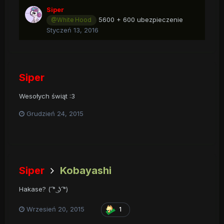
Siper
5600 + 600 ubezpieczenie
@White Hood
Styczeń 13, 2016
Siper
Wesołych świąt :3
Grudzień 24, 2015
Siper
Kobayashi
Hakase? ( ͡° ͜ʖ ͡°)
Wrzesień 20, 2015
1