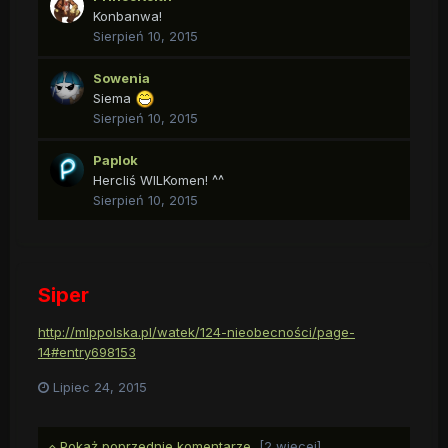
Konbanwa!
Sierpień 10, 2015
Sowenia
Siema
Sierpień 10, 2015
Paplok
Hercliś WILKomen! ^^
Sierpień 10, 2015
Siper
http://mlppolska.pl/watek/124-nieobecności/page-
14#entry698153
Lipiec 24, 2015
Pokaż poprzednie komentarze
[2 więcej]