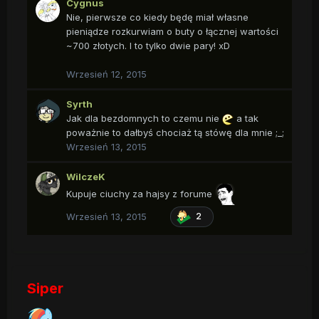
Cygnus
Nie, pierwsze co kiedy będę miał własne
pieniądze rozkurwiam o buty o łącznej wartości
~700 złotych. I to tylko dwie pary! xD
Wrzesień 12, 2015
Syrth
Jak dla bezdomnych to czemu nie
a tak
poważnie to dałbyś chociaż tą stówę dla mnie ;_;
Wrzesień 13, 2015
WilczeK
Kupuje ciuchy za hajsy z forume
Wrzesień 13, 2015
2
Siper