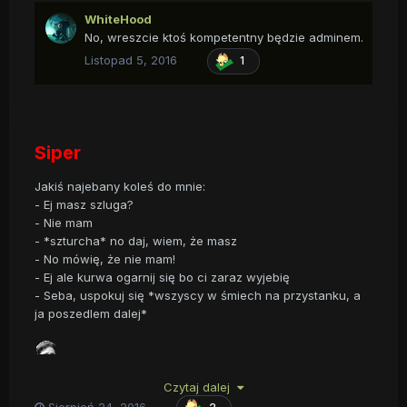
WhiteHood
No, wreszcie ktoś kompetentny będzie adminem.
Listopad 5, 2016
1
Siper
Jakiś najebany koleś do mnie:
- Ej masz szluga?
- Nie mam
- *szturcha* no daj, wiem, że masz
- No mówię, że nie mam!
- Ej ale kurwa ogarnij się bo ci zaraz wyjebię
- Seba, uspokuj się *wszyscy w śmiech na przystanku, a
ja poszedlem dalej*
Czytaj dalej