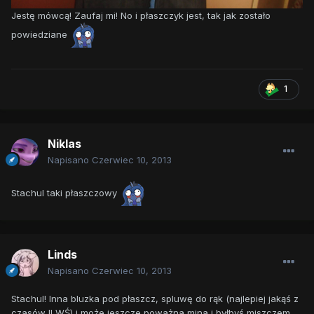
Jestę mówcą! Zaufaj mi! No i płaszczyk jest, tak jak zostało
powiedziane
1
Niklas
Napisano
Czerwiec 10, 2013
Stachul taki płaszczowy
Linds
Napisano
Czerwiec 10, 2013
Stachul! Inna bluzka pod płaszcz, spluwę do rąk (najlepiej jakąś z
czasów II WŚ) i może jeszcze poważna mina i byłbyś miszczem