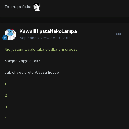
Ta druga fotka
KawaiiHipstaNekoLampa
Napisano
Czerwiec 10, 2013
Nie jestem wcale taka słodka ani urocza
.
Kolejne zdjęcia tak?
Jak chcecie oto Wasza Eevee
1
2
3
4