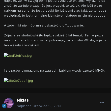
napisze, że "w swojej opinii jest brzydki", to ok. Jeśli wyraźnie da
znać, że żartuje pisząc, że jest brzydki, to też ok. Ale jeśli pisze
całkiem na serio, że jest brzydki (to już pomijając fakt, że to rzecz
względna), to jest normalne kłamstwo i dlatego mi się nie podoba.
A żeby nikt nie mógł mnie oskarżyć o offtopowanie...
Zdjęcie ze studniówki (to będzie jakieś 5 lat temu?) Ten w pozie
na supermana to nauczyciel polskiego, za nim stoi WFista, a ja to
ten wąsaty z kucykiem.
I z czasów gimnazjum, na żaglach. Lubiłem wtedy szerzyć MH0K.
Niklas
Napisano
Czerwiec 10, 2013