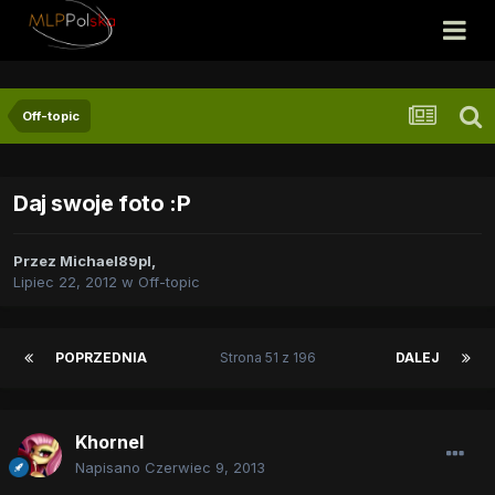
Off-topic
Daj swoje foto :P
Przez
Michael89pl
,
Lipiec 22, 2012
w
Off-topic
POPRZEDNIA
Strona 51 z 196
DALEJ
Khornel
Napisano
Czerwiec 9, 2013