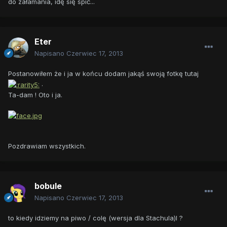
do załamania, idę się spić...
Eter
Napisano
Czerwiec 17, 2013
Postanowiłem że i ja w końcu dodam jakąś swoją fotkę tutaj
.
Ta-dam ! Oto i ja.
Pozdrawiam wszystkich.
bobule
Napisano
Czerwiec 17, 2013
to kiedy idziemy na piwo / colę (wersja dla Stachula)l ?