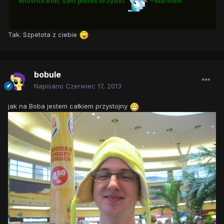
Właśnie Bob, sam jesteś brzydki.
~Warmen
Tak. Szpetota z ciebie
bobule
Napisano
Czerwiec 17, 2013
jak na Boba jestem całkiem przystojny