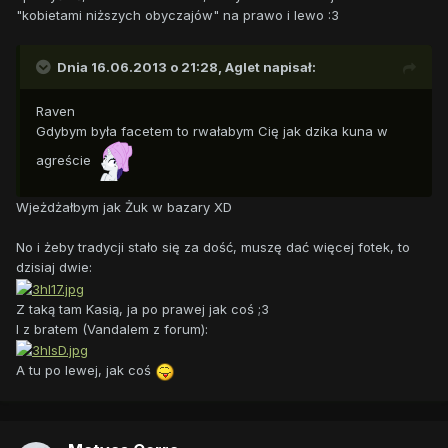
"kobietami niższych obyczajów" na prawo i lewo :3
Dnia 16.06.2013 o 21:28, Aglet napisał:
Raven
Gdybym była facetem to rwałabym Cię jak dzika kuna w
agreście
Wjeżdżałbym jak Żuk w bazary XD
No i żeby tradycji stało się za dość, muszę dać więcej fotek, to
dzisiaj dwie:
Z taką tam Kasią, ja po prawej jak coś ;3
I z bratem (Vandalem z forum):
A tu po lewej, jak coś