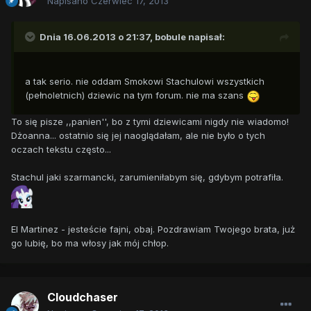
Napisano
Czerwiec 17, 2013
Dnia 16.06.2013 o 21:37, bobule napisał:
a tak serio. nie oddam Smokowi Stachulowi wszystkich
(pełnoletnich) dziewic na tym forum. nie ma szans
To się pisze ,,panien'', bo z tymi dziewicami nigdy nie wiadomo!
Dżoanna... ostatnio się jej naoglądałam, ale nie było o tych
oczach tekstu często...
Stachul jaki szarmancki, zarumieniłabym się, gdybym potrafiła.
El Martinez - jesteście fajni, obaj. Pozdrawiam Twojego brata, już
go lubię, bo ma włosy jak mój chłop.
Cloudchaser