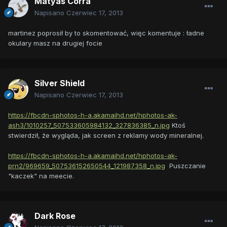
Matyas Corra
Napisano
Czerwiec 17, 2013
martinez poprosił by to skomentować, więc komentuje : ładne
okulary masz na drugiej focie
Silver Shield
Napisano
Czerwiec 17, 2013
https://fbcdn-sphotos-h-a.akamaihd.net/hphotos-ak-
ash3/1010257_507533605984132_327836385_n.jpg
Ktoś
stwierdził, że wygląda, jak screen z reklamy wody mineralnej.
https://fbcdn-sphotos-h-a.akamaihd.net/hphotos-ak-
prn2/969659_507536152650544_121987358_n.jpg
Puszczanie
"kaczek" na meecie.
Dark Rose