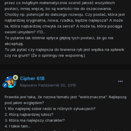
przez co mógłbym matematycznie ocenić jakość wszystkich
postaci, mniej więcej, bo są wartości nie do oszacowania.
Choćby np. potencjał do dalszego rozwoju. Czy postać, która jest
najbardziej oryginalna, nowa, rzadka, będzie najlepsza? A może
ta, która najbardziej chwyta za serce? A może ta, która pociąga
swoim umysłem? ITD...
To pytanie tak istotnie spłyca głębię tych postaci, że go nie
akceptuję.
To jak pytać czy najlepsza do łowienia ryb jest wędka na spławik
czy na grunt? (Że o spiningu nie wspomnę.)
Cipher 618
Napisano
Październik 20, 2015
Prawda jest taka, że nazwa tematu jest "wieloznaczna". Najlepszą
pod jakim względem?
1. Kto najlepiej sobie radzi w różnych sytuacjach?
2. Którą najbardziej lubisz?
3. Która ma najlepszy charakter?
4. I takie tam...