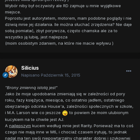
Wybór niby był oczywisty ale RD zajmuje u mnie wyjątkowe
miejsce.
Poprostu jest autorytetem, motorem, mam podobne poglądy i nie
dziwią mnie jej działania. Ile można słuchać zrzędzenia? Nie daje
sobą pomiatać, zbyt porywcza, często chamska ale za to
wszystko ją lubię, jest najlepsza
(moim osobistym zdaniem, na które nie macie wpływu )
Silicius
Napisano
Październik 15, 2015
"Brony zmienną istotą jest"
Jako że moje upodobania zmieniają się w zależności od pory
roku, fazy księżyca, miesiąca, co ostatnio jadłem, ostatniego
obejrzanego odcinka House'a, zależności społecznych w szkole,
i M.A. Larson wie co jeszcze
to powiem że moim ulubionym
kucykiem na te chwile jest AJ.
A
najlepszym
kucem według mnie jest Rarity. Ponieważ ma to coś
czego nie mają inne w M6, i chociaż czasem irytuję, to jednak
nadal ma ten swój niepowtarzalny charakter dobrej i szykownej