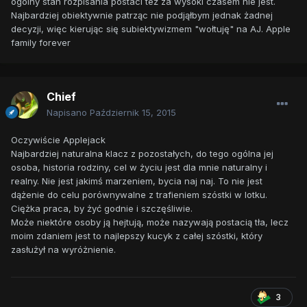
ogólny stan rozpisania postaci też za wysoki czasem nie jest.
Najbardziej obiektywnie patrząc nie podjąłbym jednak żadnej
decyzji, więc kierując się subiektywizmem "wołtuję" na AJ. Apple
family forever
Chief
Napisano
Październik 15, 2015
Oczywiście Applejack
Najbardziej naturalna klacz z pozostałych, do tego ogólna jej
osoba, historia rodziny, cel w życiu jest dla mnie naturalny i
realny. Nie jest jakimś marzeniem, bycia naj naj. To nie jest
dążenie do celu porównywalne z trafieniem szóstki w lotku.
Ciężka praca, by żyć godnie i szczęśliwie.
Może niektóre osoby ją hejtują, może nazywają postacią tła, lecz
moim zdaniem jest to najlepszy kucyk z całej szóstki, który
zasłużył na wyróżnienie.
3