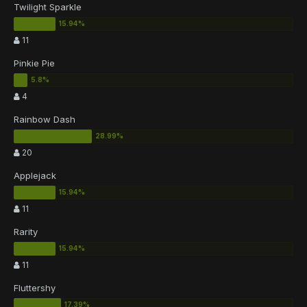
Twilight Sparkle
11
Pinkie Pie
4
Rainbow Dash
20
Applejack
11
Rarity
11
Fluttershy