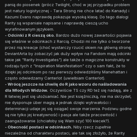
panią do piosenek (prócz Twilight, choć w jej przypadku problem
jest natury logistycznej - Tara Strong nie chce latać do Kanady) i
Kazumi Evans naprawdę pokazuje wysoką klasę. Do tego dialogi
Rarity są wspaniale napisane i naprawdę cieszą ucho
wyrafinowanym językiem.
- Odcinki z R cieszą oko.
Bardzo dużo nowej zawartości pojawia
się właśnie w odcinkach z Rarcią. Chodzi mi nie tylko o tworzone
przez nią kreacje (choć wystarczy rzucić okiem na główną stronę
DeviantArta by zobaczyć jak duży wpływ na Fandom mają odcinki
takie jak "Rarity Investigates") ale także o magiczne konstrukty w
rodzaju tych z "Inspiration Manifestation" czy o sam fakt, że to
dzięki jej odcinkom po raz pierwszy odwiedziliśmy Manehattan i
często odwiedzamy Canterlot (uwielbiam Canterlot).
- Wrócę jeszcze na chwilę do R jako wzoru do naśladowania
dla Młodych Widzów.
Oczywiście TS czy RD też się nadają, ale z
R łatwiej jest się utożsamiać. Nie jest księżniczką, nie ma skrzydeł,
nie dysponuje über magią a jednak dzięki wytrwałości i
determinacji udaje jej się osiągać swoje marzenia. Podziwu godne
są nie tylko jej kreatywność i pasja ale także pracowitość i
zaangażowanie (chciałoby się Wam szyć 100 kiecek?).
- Obecność postaci w odcinkach.
Niby rzecz zupełnie
niezależna od charakteru postaci, ale tak się złożyło, że Rarity