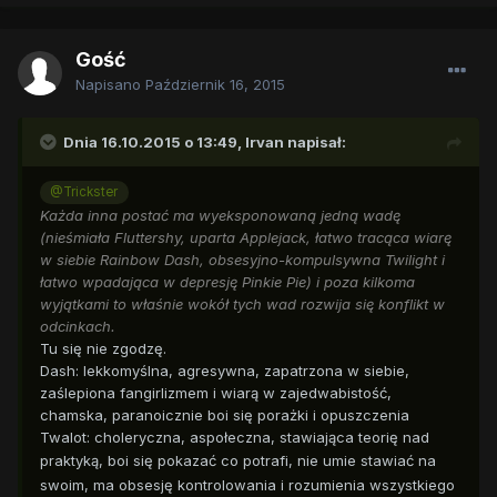
Gość
Napisano
Październik 16, 2015
Dnia 16.10.2015 o 13:49,
Irvan
napisał:
@Trickster
Każda inna postać ma wyeksponowaną jedną wadę
(nieśmiała Fluttershy, uparta Applejack, łatwo tracąca wiarę
w siebie Rainbow Dash, obsesyjno-kompulsywna Twilight i
łatwo wpadająca w depresję Pinkie Pie) i poza kilkoma
wyjątkami to właśnie wokół tych wad rozwija się konflikt w
odcinkach.
Tu się nie zgodzę.
Dash: lekkomyślna, agresywna, zapatrzona w siebie,
zaślepiona fangirlizmem i wiarą w zajedwabistość,
chamska, paranoicznie boi się porażki i opuszczenia
Twalot: choleryczna, aspołeczna, stawiająca teorię nad
praktyką, boi się pokazać co potrafi,
nie umie stawiać na
swoim,
ma obsesję kontrolowania i rozumienia wszystkiego