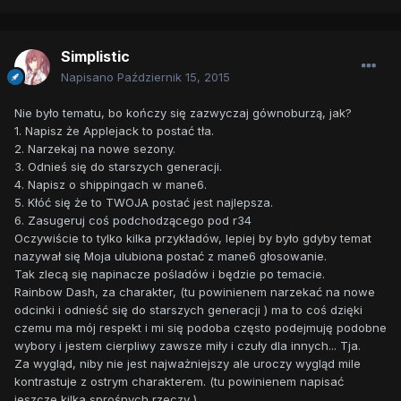
Simplistic
Napisano
Październik 15, 2015
Nie było tematu, bo kończy się zazwyczaj gównoburzą, jak?
1. Napisz że Applejack to postać tła.
2. Narzekaj na nowe sezony.
3. Odnieś się do starszych generacji.
4. Napisz o shippingach w mane6.
5. Kłóć się że to TWOJA postać jest najlepsza.
6. Zasugeruj coś podchodzącego pod r34
Oczywiście to tylko kilka przykładów, lepiej by było gdyby temat
nazywał się Moja ulubiona postać z mane6 głosowanie.
Tak zlecą się napinacze pośladów i będzie po temacie.
Rainbow Dash, za charakter, (tu powinienem narzekać na nowe
odcinki i odnieść się do starszych generacji ) ma to coś dzięki
czemu ma mój respekt i mi się podoba często podejmuję podobne
wybory i jestem cierpliwy zawsze miły i czuły dla innych... Tja.
Za wygląd, niby nie jest najważniejszy ale uroczy wygląd mile
kontrastuje z ostrym charakterem. (tu powinienem napisać
jeszcze kilka sprośnych rzeczy )