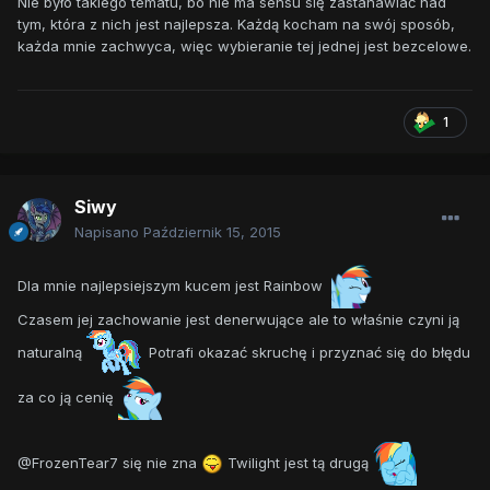
Nie było takiego tematu, bo nie ma sensu się zastanawiać nad
tym, która z nich jest najlepsza. Każdą kocham na swój sposób,
każda mnie zachwyca, więc wybieranie tej jednej jest bezcelowe.
1
Siwy
Napisano
Październik 15, 2015
Dla mnie najlepsiejszym kucem jest Rainbow
Czasem jej zachowanie jest denerwujące ale to właśnie czyni ją
naturalną
Potrafi okazać skruchę i przyznać się do błędu
za co ją cenię
@FrozenTear7 się nie zna
Twilight jest tą drugą