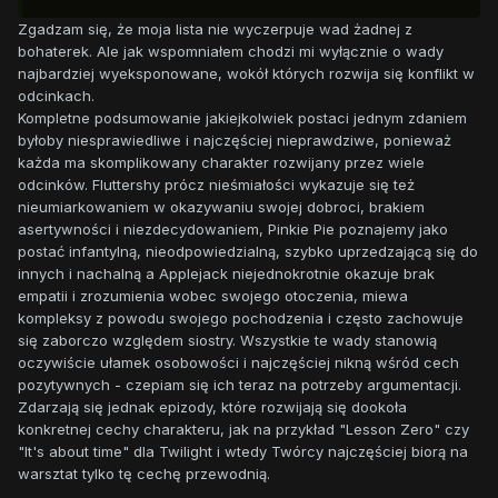
Zgadzam się, że moja lista nie wyczerpuje wad żadnej z
bohaterek. Ale jak wspomniałem chodzi mi wyłącznie o wady
najbardziej wyeksponowane, wokół których rozwija się konflikt w
odcinkach.
Kompletne podsumowanie jakiejkolwiek postaci jednym zdaniem
byłoby niesprawiedliwe i najczęściej nieprawdziwe, ponieważ
każda ma skomplikowany charakter rozwijany przez wiele
odcinków. Fluttershy prócz nieśmiałości wykazuje się też
nieumiarkowaniem w okazywaniu swojej dobroci, brakiem
asertywności i niezdecydowaniem, Pinkie Pie poznajemy jako
postać infantylną, nieodpowiedzialną, szybko uprzedzającą się do
innych i nachalną a Applejack niejednokrotnie okazuje brak
empatii i zrozumienia wobec swojego otoczenia, miewa
kompleksy z powodu swojego pochodzenia i często zachowuje
się zaborczo względem siostry. Wszystkie te wady stanowią
oczywiście ułamek osobowości i najczęściej nikną wśród cech
pozytywnych - czepiam się ich teraz na potrzeby argumentacji.
Zdarzają się jednak epizody, które rozwijają się dookoła
konkretnej cechy charakteru, jak na przykład "Lesson Zero" czy
"It's about time" dla Twilight i wtedy Twórcy najczęściej biorą na
warsztat tylko tę cechę przewodnią.