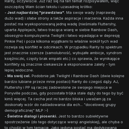
Rarity, oczywiście. Już raz się na ten temat rozpisywałem, więc
oszczędzę Wam ścian tekstu i uzasadnię krótko:
- Jest najbardziej "prawdziwa"
. Ma swoje wady (naprawdę
dużo wad) i słabe strony a także aspiracje i marzenia. Każda inna
postać ma wyeksponowaną jedną wadę (nieśmiała Fluttershy,
uparta Applejack, łatwo tracąca wiarę w siebie Rainbow Dash,
obsesyjno-kompulsywna Twilight i łatwo wpadająca w depresję
Pinkie Pie) i poza kilkoma wyjątkami to właśnie wokół tych wad
rozwija się konflikt w odcinkach. W przypadku Rarity to spektrum
jest znacznie szersze (samolubność, wybujałe ambicje, syndrom
księżniczki, częsty brak empatii etc.) co sprawia, że wynikające
konflikty są znacznie ciekawsze a eksponowane zalety - tym
lepiej widoczne.
- Ma swój cel.
Podobnie jak Twilight i Rainbow Dash (dwie kolejne
bardzo lubiane przeze mnie postaci) Rarity do czegoś dąży. AJ,
Fluttershy i PP są raczej zadowolone ze swojego miejsca w
Ponyville podczas, gdy pozostała trójka stale dąży do tego by być
kimś więcej. Ta cecha jest mi bardzo bliska i uważam ją za
doskonały wzór do naśladowania dla ech... "docelowej grupy
demograficznej" MLP :-)
- Świetne dialogi i piosenki.
Jest to bardzo subiektywne
spostrzeżenie (do tego dotyczące wersji angielskiej), ale chyba o
to chodzi w tym temacie. Jako jedyna postać ma dedykowaną