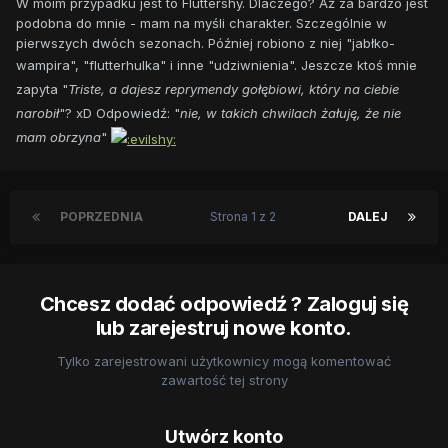
W moim przypadku jest to Fluttershy. Dlaczego? Aż za bardzo jest
podobna do mnie - mam na myśli charakter. Szczególnie w
pierwszych dwóch sezonach. Później robiono z niej "jabłko-
wampira", "flutterhulka" i inne "udziwnienia".
Jeszcze ktoś mnie
zapyta "
Triste, a dajesz reprymendy gołębiowi, który na ciebie
narobił
"? xD Odpowiedź: "
nie, w takich chwilach żałuję, że nie
mam obrzyna
"
POPRZEDNIA
Strona 1 z 2
DALEJ
Chcesz dodać odpowiedź ? Zaloguj się
lub zarejestruj nowe konto.
Tylko zarejestrowani użytkownicy mogą komentować
zawartość tej strony
Utwórz konto