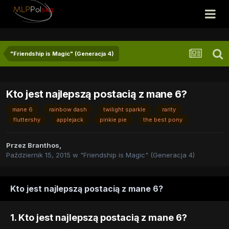
"Friendship is Magic" (Generacja 4)
Kto jest najlepszą postacią z mane 6?
mane 6
rainbow dash
twilight sparkle
rarity
fluttershy
applejack
pinkie pie
the best pony
Przez
Branthos
,
Październik 15, 2015
w
"Friendship is Magic" (Generacja 4)
Kto jest najlepszą postacią z mane 6?
1. Kto jest najlepszą postacią z mane 6?