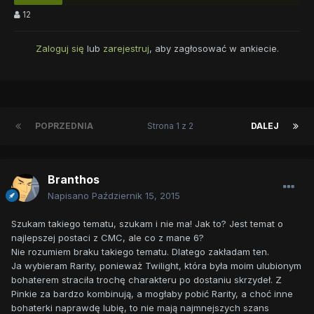
12
Zaloguj się
lub
zarejestruj
, aby zagłosować w ankiecie.
POPRZEDNIA
Strona 1 z 2
DALEJ
Branthos
Napisano
Październik 15, 2015
Szukam takiego tematu, szukam i nie ma! Jak to? Jest temat o
najlepszej postaci z CMC, ale co z mane 6?
Nie rozumiem braku takiego tematu. Dlatego zakładam ten.
Ja wybieram Rarity, ponieważ Twilight, która była moim ulubionym
bohaterem straciła trochę charakteru po dostaniu skrzydeł. Z
Pinkie za bardzo kombinują, a mogłaby pobić Rarity, a choć inne
bohaterki naprawdę lubię, to nie mają najmnejszych szans