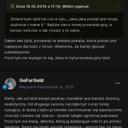
Dnia 15.10.2015 o 17:19,
WilkU
napisał:
Zmienił bym tytuł na coś w tylu ,,Jaka jaka postać jest twoja
ulubiona z mane 6.'' Będzie nieco mniej prowokacyjny, a
koniec końców o tak chodzi o to samo.
Dałem taki tytuł, ponieważ ta ankieta pokaże, która postać jest
najlepsza dla ludzi z forum. Wiamomo, że każdy głosuje
subietktywnie.
Poza tym nie wydaje mi się, żeby to był prowokacyjny tytuł.
GoForGold
Napisano
Październik 15, 2015
Rarity. Jak już ktoś kiedyś pisał jej charakter jest bardzo złożony,
realistyczny. Od drugiego sezonu zaczęła być coraz mniej
irytująca, w dużej części przestała zachowywać się egoistycznie,
chociaż czasem się zdarza - postać uległa ogromnej poprawie.
Poza tym ma klasę, aktorka, którą ją dubbinguje robi to po prostu
świetnie, Rarity ma boski sposób mówienia - wprost bije od niego