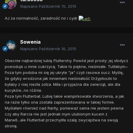
Napisano
Październik 15, 2015
AJ za normalność, zaradność no i cydr
Sowenia
Napisano
Październik 16, 2015
Obecnie najbardziej lubię Fluttershy. Powód jest prosty: jej słodycz
powoduje u mnie cukrzycę. Takie to piękne, nieśmiałe. Tuliłabym~
Poza tym podoba mi się jej ukryte "ja" czyli rasowa sucz. Myślę,
że gdyby wrodzona jak mniemam nieśmiałość Drżypłoszki to
byłaby z niej niezła zołza. Miła i przyjazna dla zwierząt, ale dla
kucyków...no różnie.
Poza tym Flutterbat. Lubię takie wampirkowate stworzenia, a jak
na razie tylko ona została zaprezentowana w takiej formie.
Myślałam również nad Rarity, ponieważ sama nie jestem pewna
czy aby Rarcia nie jest jednak mym ulubionym kucem z
Mane6...ale Flutterbat przechyliła szalę zwycięstwa na swoją
stronę.