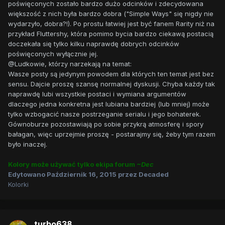
poświęconych zostało bardzo dużo odcinków i zdecydowana
większość z nich była bardzo dobra ("Simple Ways" się nigdy nie
wydarzyło, dobra?!). Po prostu łatwiej jest być fanem Rarity niż na
przykład Fluttershy, która pomimo bycia bardzo ciekawą postacią
doczekała się tylko kilku naprawdę dobrych odcinków
poświęconych wyłącznie jej.
@Ludkowie, którzy narzekają na temat:
Wasze posty są jedynym powodem dla których ten temat jest bez
sensu. Dajcie proszę szansę normalnej dyskusji. Chyba każdy tak
naprawdę lubi wszystkie postaci i wymiana argumentów
dlaczego jedna konkretna jest lubiana bardziej (lub mniej) może
tylko wzbogacić nasze postrzeganie serialu i jego bohaterek.
Gównoburze pozostawiają po sobie przykrą atmosferę i spory
bałagan, więc uprzejmie proszę - postarajmy się, żeby tym razem
było inaczej.
Kolory może używać tylko ekipa forum
~Dec
Edytowano
Październik 16, 2015
przez Decaded
Kolorki
turbo638