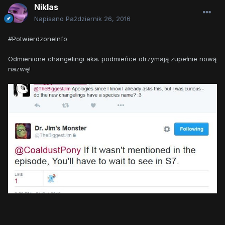
Niklas
Napisano
Październik 26, 2016
#PotwierdzoneInfo
Odmienione changelingi aka. podmieńce otrzymają zupełnie nową
nazwę!