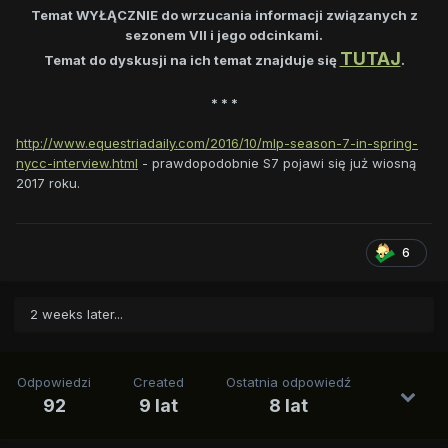
Temat WYŁĄCZNIE do wrzucania informacji związanych z
sezonem VII i jego odcinkami.
TUTAJ
Temat do dyskusji na ich temat znajduje się
.
* * *
http://www.equestriadaily.com/2016/10/mlp-season-7-in-spring-
nycc-interview.html
- prawdopodobnie S7 pojawi się już wiosną
2017 roku.
6
2 weeks later...
Odpowiedzi
Created
Ostatnia odpowiedź
92
9 lat
8 lat