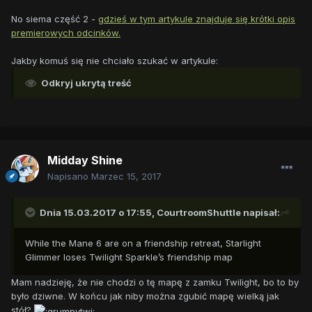
No siema część 2 -
gdzieś w tym artykule znajduje się krótki opis
premierowych odcinków.
Jakby komuś się nie chciało szukać w artykule:
Odkryj ukrytą treść
Midday Shine
Napisano
Marzec 15, 2017
Dnia 15.03.2017 o 17:55,
CourtroomShuttle
napisał:
While the Mane 6 are on a friendship retreat, Starlight
Glimmer loses Twilight Sparkle’s friendship map
Mam nadzieję, że nie chodzi o tę mapę z zamku Twilight, bo to by
było dziwne. W końcu jak niby można zgubić mapę wielką jak
stół?