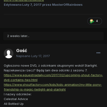
Edytowano
Luty 7, 2017
przez MasterOfRainbows
4
2 weeks later...
Gość
Napisano
Luty 17, 2017
Ogłoszono nowe DVD, z odcinkami skupionymi wokół Starlight.
Najciekawsza rzecz? Będą tam dwa odcinki z sezonu 7.
https://www.equestriadaily.com/2017/02/upcoming-shout-factory-
dvd-contains-two.html
https://www.shoutfactory.com/kids/kids-animation/my-little-pony-
friendship-is-magic-twilight-and-starlight
I nazwy odcinków:
Celestial Advice
All Bottled Up