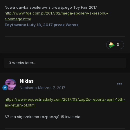
Nowa dawka spoilerów z trwającego Toy Fair 2017.
http://www.fge.com.pl/2017/02/mega-spoilery-z-sezonu-
siodmego.html
Edytowano
Luty 18, 2017
przez Wonsz
3
3 weeks later...
Niklas
Napisano
Marzec 7, 2017
https://www.equestriadaily.com/2017/03/zap2it-reports-april-15th-
as-return-of.html
S7 ma się rzekomo rozpocząć 15 kwietnia.