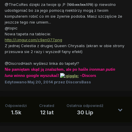
@TheCoRes dzięki za twoje ip ;P (
100.xx.1xx.179
) ip niewolno
udostępniać bo za jego pomocą niektórzy mogą z twoim
komputerem robić co im sie żywnie podoba. Masz szczęście że
jeszcze tego nie umiem...
@topic
Nowa tapeta na tablecie:
http://i.imgur.com/c9enG77.png
Z jednej Celestia z drugiej Queen Chrysalis (ekran w obie strony
przesuwa sie 2 razy i wyszedł fajny efekt)
@DiscrodHash wyślesz linka do tapety!?
Nie pamiętam skąd ją znalazłem, ale po haśle
ironman putin
luna
winno google wyszukać!
~Discors
Edytowano
Maj 20, 2014
przez DiscorsBass
Odpowiedzi
Created
Ostatnia odpowiedź
1.5k
12 lat
30 Lip