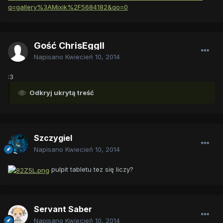
q=gallery%3AMixik%2F5684182&qo=0
Gość ChrisEggII
Napisano
Kwiecień 10, 2014
:3
Odkryj ukrytą treść
Szczygiel
Napisano
Kwiecień 10, 2014
pulpit tabletu tez się liczy?
Servant Saber
Napisano
Kwiecień 10, 2014