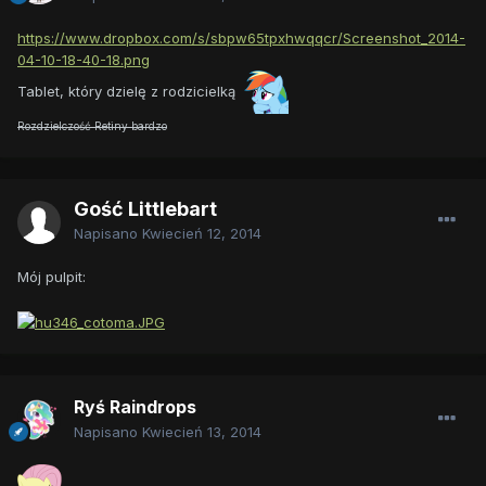
https://www.dropbox.com/s/sbpw65tpxhwqqcr/Screenshot_2014-
04-10-18-40-18.png
Tablet, który dzielę z rodzicielką
Rozdzielczość Retiny bardzo
Gość Littlebart
Napisano
Kwiecień 12, 2014
Mój pulpit:
Ryś Raindrops
Napisano
Kwiecień 13, 2014