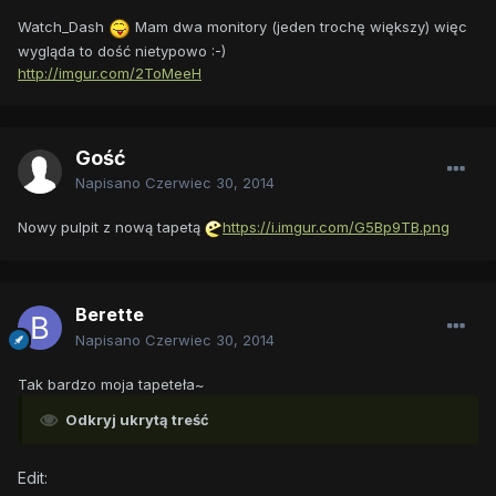
Watch_Dash
Mam dwa monitory (jeden trochę większy) więc
wygląda to dość nietypowo :-)
http://imgur.com/2ToMeeH
Gość
Napisano
Czerwiec 30, 2014
Nowy pulpit z nową tapetą
https://i.imgur.com/G5Bp9TB.png
Berette
Napisano
Czerwiec 30, 2014
Tak bardzo moja tapeteła~
Odkryj ukrytą treść
Edit: