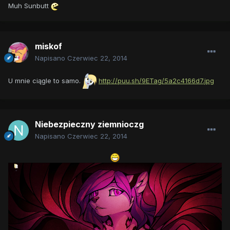
Muh Sunbutt
miskof
Napisano
Czerwiec 22, 2014
U mnie ciągle to samo.
http://puu.sh/9ETag/5a2c4166d7.jpg
Niebezpieczny ziemnioczg
Napisano
Czerwiec 22, 2014