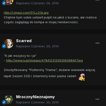
Napisano
Czerwiec 29, 2014
http://i.imgur.com/5YLc23s.jpg
Chętnie bym sobie ustawił pulpit na jakiś z kucami, ale rodzice
często zaglądają do kompa w mojej nieobecności.
Scarred
Napisano
Czerwiec 29, 2014
"A jak wszyscy to i ja"
-
http://www.iv.pl/images/47841231259308368407.jpg
Zmodyfikowany "Fluttershy Theme", dodane wieeeele więcej
tapet (razem 232) i zmieniony kolor paska zadań.
MrocznyNieznajomy
Napisano
Czerwiec 30, 2014