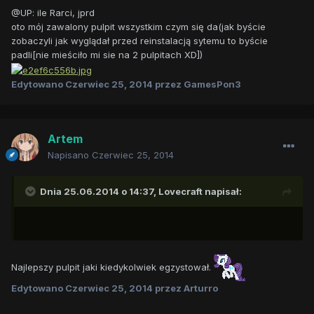
@UP: ile Rarci, jprd
oto mój zawalony pulpit wszystkim czym się da(jak byście
zobaczyli jak wyglądał przed reinstalacją sytemu to byście
padli[nie mieściło mi sie na 2 pulpitach XD])
Edytowano
Czerwiec 25, 2014
przez GamesPon3
Artem
Napisano
Czerwiec 25, 2014
Dnia 25.06.2014 o 14:37, Lovecraft napisał:
Najlepszy pulpit jaki kiedykolwiek egzystował.
Edytowano
Czerwiec 25, 2014
przez Arturro