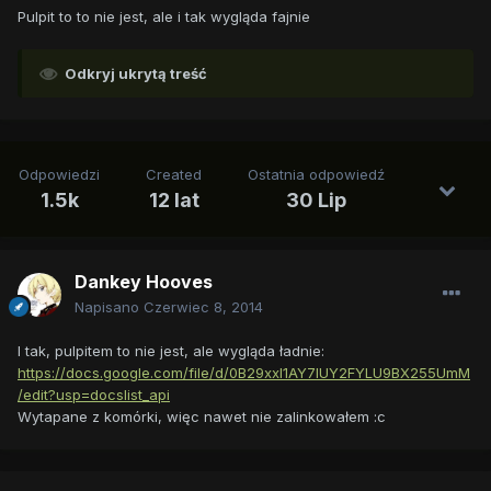
Pulpit to to nie jest, ale i tak wygląda fajnie
Odkryj ukrytą treść
Odpowiedzi
Created
Ostatnia odpowiedź
1.5k
12 lat
30 Lip
Dankey Hooves
Napisano
Czerwiec 8, 2014
I tak, pulpitem to nie jest, ale wygląda ładnie:
https://docs.google.com/file/d/0B29xxI1AY7IUY2FYLU9BX255UmM
/edit?usp=docslist_api
Wytapane z komórki, więc nawet nie zalinkowałem :c