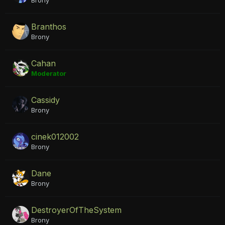
Brony
Branthos
Brony
Cahan
Moderator
Cassidy
Brony
cinek012002
Brony
Dane
Brony
DestroyerOfTheSystem
Brony