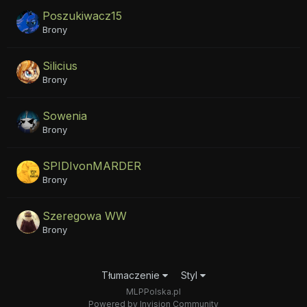
Poszukiwacz15
Brony
Silicius
Brony
Sowenia
Brony
SPIDIvonMARDER
Brony
Szeregowa WW
Brony
Tłumaczenie
Styl
MLPPolska.pl
Powered by Invision Community