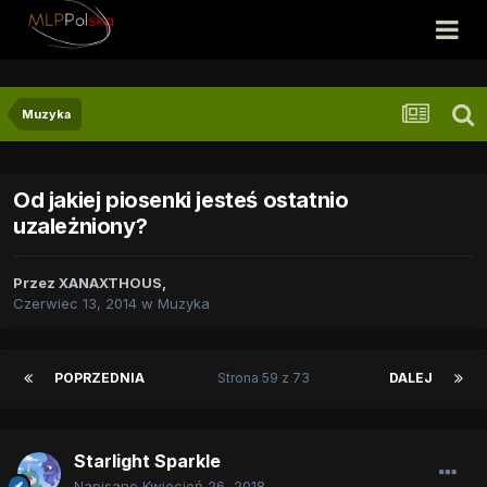
Muzyka
Od jakiej piosenki jesteś ostatnio
uzależniony?
Przez
XANAXTHOUS
,
Czerwiec 13, 2014
w
Muzyka
POPRZEDNIA
Strona 59 z 73
DALEJ
Starlight Sparkle
Napisano
Kwiecień 26, 2018