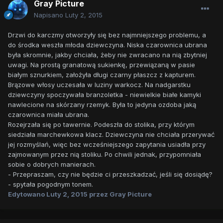
Gray Picture
Napisano
Luty 2, 2015
Drzwi do karczmy otworzyły się bez najmniejszego problemu, a
do środka weszła młoda dziewczyna. Niska czarownica ubrana
była skromnie, jakby chciała, żeby nie zwracano na nią zbytniej
uwagi. Na prostą granatową sukienkę, przewiązaną w pasie
białym sznurkiem, założyła długi czarny płaszcz z kapturem.
Brązowe włosy uczesała w luziny warkocz. Na nadgarstku
dziewczyny spoczywała branzoletka - niewielkie białe kamyki
nawlecione na skórzany rzemyk. Była to jedyna ozdoba jaką
czarownica miała ubrana.
Rozejrzała się po tawernie. Podeszła do stolika, przy którym
siedziała marchewkowa klacz. Dziewczyna nie chciała przerywać
jej rozmyślań, więc bez wcześniejszego zapytania usiadła przy
zajmowanym przez nią stoliku. Po chwili jednak, przypomniała
sobie o dobrych manierach.
- Przepraszam, czy nie będzie ci przeszkadzać, jeśli się dosiądę?
- spytała pogodnym tonem.
Edytowano
Luty 2, 2015
przez Gray Picture