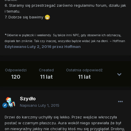
6. Staramy się przestrzegać zarówno regulaminu forum, działu jak
i tematu.
7. Dobrze się bawimy
*
Głównie w piąteczki i weekendy. Są także inni NPC, gdy stosownie ich odznaczę,
dopisek ten zniknie. Tak czy inaczej, wszystko będzie widać jak na dłoni. ~ Hoffman
Edytowano
Luty 2, 2016
przez Hoffman
Odpowiedzi
Created
Ostatnia odpowiedź
120
11 lat
11 lat
Szydło
Napisano
Luty 1, 2015
Drzwi do karczmy uchyliły się lekko. Przez wejście wkroczyła
postać w czarnym płaszczu. Aura wokół niego sprawiała że był
on niewyraźny jakby nie chciał by ktoś mu się przyglądał. Drobny,