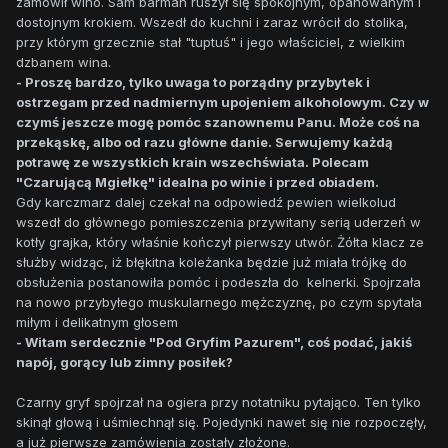
zamówił wino. Sam barman ruszył się spokojnym, opanowanym i
dostojnym krokiem. Wszedł do kuchni i zaraz wrócił do stolika,
przy którym grzecznie stał "tuptuś" i jego właściciel, z wielkim
dzbanem wina.
- Proszę bardzo, tylko uwaga to porządny przybytek i
ostrzegam przed nadmiernym upojeniem alkoholowym. Czy w
czymś jeszcze mogę pomóc szanownemu Panu. Może coś na
przekąskę, albo od razu główne danie. Serwujemy każdą
potrawę ze wszystkich krain wszechświata. Polecam
"Czarującą Mgiełkę" idealna po winie i przed obiadem.
Gdy karczmarz dalej czekał na odpowiedź pewien wielkolud
wszedł do głównego pomieszczenia przywitany serią uderzeń w
kotły grajka, który właśnie kończył pierwszy utwór. Żółta klacz ze
służby widząc, iż błękitna koleżanka będzie już miała trójkę do
obsłużenia postanowiła pomóc i podeszła do kelnerki. Spojrzała
na nowo przybyłego muskularnego mężczyznę, po czym spytała
miłym i delikatnym głosem
- Witam serdecznie "Pod Gryfim Pazurem", coś podać, jakiś
napój, gorący lub zimny posiłek?
Czarny gryf spojrzał na ogiera przy notatniku pytająco. Ten tylko
skinął głową i uśmiechnął się. Pojedynki nawet się nie rozpoczęły,
a już pierwsze zamówienia zostały złożone.