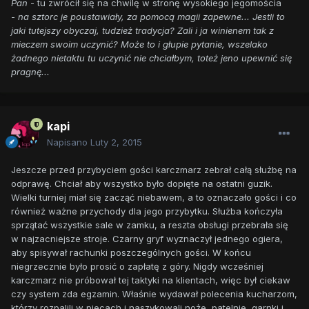
Pan
- tu zwrócił się na chwilę w stronę wysokiego jegomościa
-
na sztorc je poustawiały, za pomocą magii zapewne... Jestli to
jaki tutejszy obyczaj, tudzież tradycja? Zali i ja winienem tak z
mieczem swoim uczynić? Może to i głupie pytanie, wszelako
żadnego nietaktu tu uczynić nie chciałbym, toteż jeno upewnić się
pragnę...
kapi
Napisano
Luty 2, 2015
Jeszcze przed przybyciem gości karczmarz zebrał całą służbę na
odprawę. Chciał aby wszystko było dopięte na ostatni guzik.
Wielki turniej miał się zacząć niebawem, a to oznaczało gości i co
również ważne przychody dla jego przybytku. Służba kończyła
sprzątać wszystkie sale w zamku, a reszta obsługi przebrała się
w najzacniejsze stroje. Czarny gryf wyznaczył jednego ogiera,
aby spisywał rachunki poszczególnych gości. W końcu
niegrzecznie było prosić o zapłatę z góry. Nigdy wcześniej
karczmarz nie próbował tej taktyki na klientach, więc był ciekaw
czy system zda egzamin. Właśnie wydawał polecenia kucharzom,
którzy rozpalili w piecach i naszykowali noże, patelnie, garnki i