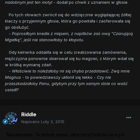
nadobnym jest ten motyl -
dodał po chwili z uznaniem w głosie.
Po tych słowach zwrócił się do wdzięcznie wyglądającej żółtej
klaczy o przyjemnym głosie, która go powitała i zaoferowała się
go obsłużyć.
-
Poprosiłbym knedle z mięsem, z napitków zaś ową "Czarującą
Mgiełkę", jeśli nie stanowiłoby to kłopotu.
Gdy kelnerka oddaliła się w celu zrealizowania zamówienia,
mężczyzna ponownie skierował się ku magowi, z którym wdał się
w krótką wymianę zdań.
-
Właściwie to należałoby mi się chyba przedstawić. Zwą mnie
Magnus
- to powiedziawszy ukłonił się lekko -
Czy nie
przeszkadzałoby Panu, gdybym przy tym samym stole co waść
usiadł?
Riddle
Napisano
Luty 3, 2015
Niesamowite. To jedyne słowo, jakie przychodziło na myśl