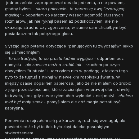
jednocześnie zaproponował coś do jedzenia, a nie powiem,
głodny byłem. -
skoro polecacie...to poproszę ową "czarującą
mgiełkę" -
odparłem do karczmy wszedł jegomość słusznych
rozmiarów, jak nie ryknął basem aż podskoczyłem, ale nie
okazując strachu czy zgorszenia, w sumie sam chciałbym być
posiadaczem tak potężnego głosu.
Słysząc jego pytanie dotyczące "panujących tu zwyczajów" lekko
się uśmiechnąłem.
-
To nie tradycja, to po prostu ładnie wygląda -
odparłem bez
namysłu -
ale zawsze można zrobić tak
- rzuciłem po czym
chwyciłem "tuptusia" i uderzyłem nim w podłogę, efektem tego
było to że tuptuś z niknął w niewielkim rozbłysku światła. W
między czasie dopaliłem papierosa, jako że nie miałem co zrobić
z jego pozostałościami, które zacisnąłem w prawej dłoni, chwilę
to trwało, lecz gdy otworzyłem dłoń wyleciał z niej motyl -
cholera
miał być mały smok -
pomyślałem
ale cóż magia potrafi być
kapryśna.
Ponownie rozejrzałem się po karczmie, ruch się wzmagał, ale
powiedzieć że był to tłok było zbyt daleko posuniętym
stwierdzeniem.