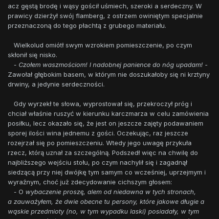
acz gęstą brodę i wąsy gościł uśmiech, szeroki a serdeczny. W
prawicy dzierżył swój flamberg, z ostrzem owiniętym specjalnie
przeznaczoną do tego płachtą z grubego materiału.
Wielkolud omiótł swym wzrokiem pomieszczenie, po czym
skłonił się nisko.
-
Czołem waszmościom! I nadobnej panience do nóg upadam!
-
Zawołał głębokim basem, w którym nie doszukałoby się ni krztyny
drwiny, a jedynie serdeczności.
Gdy wyrzekł te słowa, wyprostował się, przekroczył próg i
chciał właśnie ruszyć w kierunku karczmarza w celu zamówienia
posiłku, lecz okazało się, że jest on jeszcze zajęty podawaniem
sporej ilości wina jednemu z gości. Oczekując, raz jeszcze
rozejrzał się po pomieszczeniu. Wtedy jego uwagę przykuła
rzecz, którą uznał za szczególną. Podszedł więc na chwilę do
najbliższego wejściu stołu, po czym nachylił się i zagadnął
siedzącą przy niej dwójkę tym samym co wcześniej, uprzejmym i
wyraźnym, choć już zdecydowanie cichszym głosem:
- O
wybaczenie proszę, alem od niedawna w tych stronach,
a zauważyłem, że dwie obecne tu persony, które jakowe długie a
wąskie przedmioty (no, w tym wypadku laski) posiadały, w tym