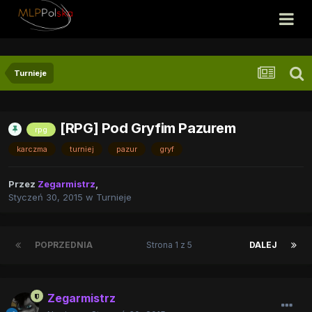
Turnieje
[RPG] Pod Gryfim Pazurem
rpg
karczma
turniej
pazur
gryf
Przez
Zegarmistrz
,
Styczeń 30, 2015
w
Turnieje
POPRZEDNIA
Strona 1 z 5
DALEJ
Zegarmistrz