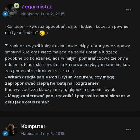
Zegarmistrz
Napisano
Luty 2, 2015
(Komputer - kwestia upodobań, są tu i ludzie i kuce, a i pewnie
nie tylko "ludzie"
)
Z zaplecza wyszli kolejni członkowie ekipy, ubrany w czarnawy
smoking kuc oraz klacz mająca na sobie ubranie łudząco
podobne do koleżanek, acz w miłym, pomarańczowo zielonym
odcieniu. Klacz skierowała się ku nowo przybyłym pannom, kuc
zaś poruszał się krok w krok za nią.
- Witam drogie panie Pod Gryfim Pazurem, czy mogę
zaproponować ciepłą herbatę na rozgrzanie?
Kuc wyszedł zza klaczy i miłym, głębokim głosem spytał:
- Mogę zaoferować pani ręcznik? I poprosić o pani płaszcz w
celu jego osuszenia?
Komputer
Napisano
Luty 3, 2015