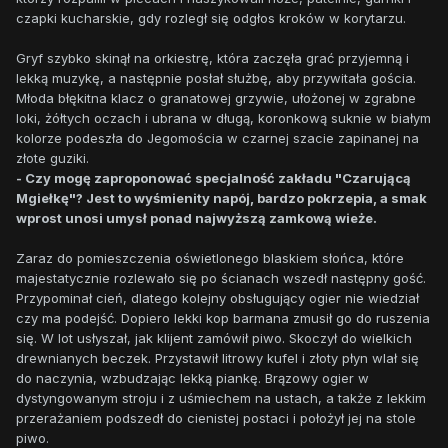
czapki kucharskie, gdy rozległ się odgłos kroków w korytarzu.
Gryf szybko skinął na orkiestrę, która zaczęła grać przyjemną i
lekką muzykę, a następnie posłał służbę, aby przywitała gościa.
Młoda błękitna klacz o granatowej grzywie, ułożonej w zgrabne
loki, żółtych oczach i ubrana w długą, koronkową suknie w białym
kolorze podeszła do Jegomościa w czarnej szacie zapinanej na
złote guziki.
- Czy mogę zaproponować specjalność zakładu "Czarującą
Mgiełkę"? Jest to wyśmienity napój, bardzo pokrzepia, a smak
wprost unosi umysł ponad najwyższą zamkową wieże.
Zaraz do pomieszczenia oświetlonego blaskiem słońca, które
majestatycznie rozlewało się po ścianach wszedł następny gość.
Przypominał cień, dlatego kolejny obsługujący ogier nie wiedział
czy ma podejść. Dopiero lekki kop barmana zmusił go do ruszenia
się. W lot usłyszał, jak klijent zamówił piwo. Skoczył do wielkich
drewnianych beczek. Przystawił litrowy kufel i złoty płyn wlał się
do naczynia, wzbudzając lekką piankę. Brązowy ogier w
dystyngowanym stroju i z uśmiechem na ustach, a także z lekkim
przerażaniem podszedł do cienistej postaci i położył jej na stole
piwo.