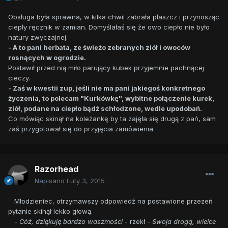
Obsługa była sprawna, w kilka chwil zabrała płaszcz i przynosząc
ciepły ręcznik w zamian. Domyślałaś się że owo ciepło nie było
natury zwyczajnej.
- A to pani herbata, ze świeżo zebranych ziół i owoców
rosnących w ogrodzie.
Postawił przed nią miło parujący kubek przyjemnie pachnącej
cieczy.
- Zaś w kwestii zup, jeśli nie ma pani jakiegoś konkretnego
życzenia, to polecam "Kurkówkę", wybitne połączenie kurek,
ziół, podane na ciepło bądź schłodzone, wedle upodobań.
Co mówiąc skinął na koleżankę by ta zajęła się drugą z pań, sam
zaś przygotował się do przyjęcia zamówienia.
Razorhead
Napisano
Luty 3, 2015
Młodzieniec, otrzymawszy odpowiedź na postawione przezeń
pytanie skinął lekko głową.
-
Cóż, dziękuję bardzo waszmości
- rzekł -
Swoja drogą, wielce