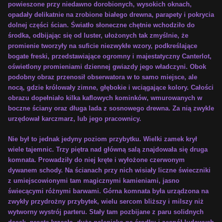
powieszone przy niedawno dorobionych, wysokich oknach,
opadały delikatnie na zrobione białego drewna, parapety i pokrycia
dolnej części ścian. Światło słoneczne chętnie wchodziło do
środka, odbijając się od luster, ułożonych tak zmyślnie, że
promienie tworzyły na suficie niezwykłe wzory, podkreślające
bogate freski, przedstawiające ogromny i majestatyczny Canterlot,
oświetlony promieniami dziennej gwiazdy jego władczyni. Obok
podobny obraz przenosił obserwatora w to samo miejsce, ale
nocą, gdzie królowały zimne, głębokie i wciągające kolory. Całości
obrazu dopełniało kilka kaflowych kominków, wmurowanych w
boczne ściany oraz długa lada z sosnowego drewna. Za nią zwykle
urzędował karczmarz, lub jego pracownicy.
Nie był to jednak jedyny poziom przybytku. Wielki zamek krył
wiele tajemnic. Trzy piętra nad główną salą znajdowała się druga
komnata. Prowadziły do niej kręte i wyłożone czerwonym
dywanem schody. Na ścianach przy nich wisiały liczne świeczniki
z umiejscowionymi tam magicznymi kamieniami, jasno
świecącymi różnymi barwami. Górna komnata była urządzona na
zwykły przydrożny przybytek, wielu sercom bliższy i milszy niż
wytworny wystrój parteru. Stały tam pozbijane z paru solidnych