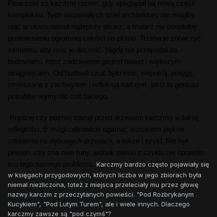
Pisarzowi za każdym razem, gdy spoglądał na nową część
kompleksu. Tych wspaniałych dzieł architektury nie mógłby
ująć w słowa nawet najlepszy pisarz, a malarz nie podołałby
przeniesieniu ogromnej całości na płótno. Trzeba je zobaczyć
samemu, aby móc je docenić. Nigdy nie przepadał za
budowlami, toteż zadziwienie go jest nawet i większym
osiągnięciem. Od budowli czuć było moc, niepokój, potęgę,
zmieszane z zachwytem i refleksją nad tym, jakiż to geniusz
potrafiłby wymyślić coś takiego.
Prędzej czy później stanął przed drzwiami karczmy w takiej
odległości, iż mógł całkowicie ogarnąć wzrokiem piękne
zdobienia na dębowych drzwiach, a także i szyld. Nie był
pewien, czy zna owe runy, jednak pismo z szyldu nie sprawiło
mu tego samego problemu.
Karczmy bardzo często pojawiały się
w księgach przygodowych, których liczba w jego zbiorach była
niemal niezliczona, toteż z miejsca przeleciały mu przez głowę
nazwy karczm z przeczytanych powieści. "Pod Rozbrykanym
Kucykiem", "Pod Lutym Turem", ale i wiele innych. Dlaczego
karczmy zawsze są "pod czymś"?