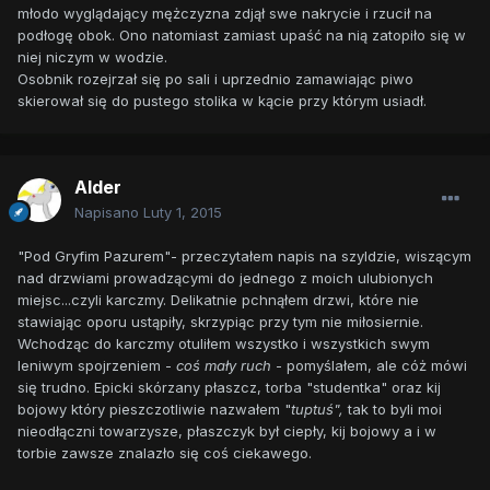
młodo wyglądający mężczyzna zdjął swe nakrycie i rzucił na
podłogę obok. Ono natomiast zamiast upaść na nią zatopiło się w
niej niczym w wodzie.
Osobnik rozejrzał się po sali i uprzednio zamawiając piwo
skierował się do pustego stolika w kącie przy którym usiadł.
Alder
Napisano
Luty 1, 2015
"Pod Gryfim Pazurem"- przeczytałem napis na szyldzie, wiszącym
nad drzwiami prowadzącymi do jednego z moich ulubionych
miejsc...czyli karczmy. Delikatnie pchnąłem drzwi, które nie
stawiając oporu ustąpiły, skrzypiąc przy tym nie miłosiernie.
Wchodząc do karczmy otuliłem wszystko i wszystkich swym
leniwym spojrzeniem -
coś mały ruch
- pomyślałem, ale cóż mówi
się trudno. Epicki skórzany płaszcz, torba "studentka" oraz kij
bojowy który pieszczotliwie nazwałem "
tuptuś",
tak to byli moi
nieodłączni towarzysze, płaszczyk był ciepły, kij bojowy a i w
torbie zawsze znalazło się coś ciekawego.