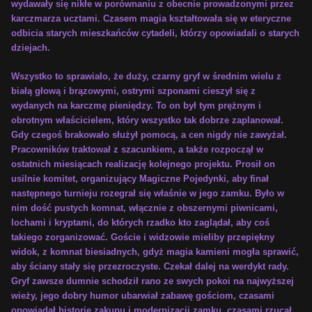
wydawały się nikłe w porównaniu z obecnie prowadzonymi przez
karczmarza ucztami. Czasem magia kształtowała się w eteryczne
odbicia starych mieszkańców cytadeli, którzy opowiadali o starych
dziejach.
Wszystko to sprawiało, że duży, czarny gryf w średnim wielu z
białą głową i brązowymi, ostrymi szponami cieszył się z
wydanych na karczmę pieniędzy. To on był tym prężnym i
obrotnym właścicielem, który wszystko tak dobrze zaplanował.
Gdy czegoś brakowało służył pomocą, a cen nigdy nie zawyżał.
Pracowników traktował z szacunkiem, a także rozpoczął w
ostatnich miesiącach realizację kolejnego projektu. Prosił on
usilnie komitet, organizujący Magiczne Pojedynki, aby finał
następnego turnieju rozegrał się właśnie w jego zamku. Było w
nim dość pustych komnat, włącznie z obszernymi piwnicami,
lochami i kryptami, do których rzadko kto zaglądał, aby coś
takiego zorganizować. Goście i widzowie mieliby przepiękny
widok, z komnat biesiadnych, gdyż magia kamieni mogła sprawić,
aby ściany stały się przezroczyste. Czekał dalej na werdykt rady.
Gryf zawsze dumnie schodził rano ze swych pokoi na najwyższej
wieży, jego dobry humor ubarwiał zabawę gościom, czasami
opowiadał historię zakupu i modernizacji zamku, czasami rzucał