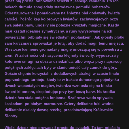
przez nią proste, odnowione ścieżki z jasnego kamienia. Po ich
bokach dumnie spoglądały starodawne pomniki bohaterów.
Odrestaurowane i pomalowane na śnieżną biel dodawały światła
całości. Pośród kęp kolorowych kwiatów, zachwycających oczy
swą paletą barw, unosiły się potężne kryształy magiczne. Każdy
miał kształt idealnie symetryczny, a runy wyrysowane na ich
powierzchni odbijały się świetlistym poblaskiem. Jak głosiły plotki
sam karczmarz sprowadził je tutaj, aby dodać magii temu miejscu.
W istocie kamienie gromadziły magię unoszącą się w powietrzu z
aren. W zależności od nasycenia klejnoty świeciły, wypuszczały
kolorowe smugi na obszar dziedzińca, albo wręcz przy naprawdę
potężnych zaklęciach były w stanie unieść cały zamek do góry.
Goście chętnie korzystali z dodatkowych atrakcji w czasie finału
poprzedniego turnieju, kiedy to w trakcie donośnego pojedynku
dwóch wspaniałych magów, twierdza wzniosła się na blisko
ćwierć kilometra, eksplodując przy tym tęczą barw. Na środku
dziedzińca stała potężna fontanna. Szafirowa woda spływała
kaskadami po białym marmurze. Cztery delikatne łuki wodne
delikatnie okalały dawną rzeźbę, przedstawiającą Królewskie
Siostry.
Wielki dziedziniec prowadził prosto do cytadeli. To tam mieściła