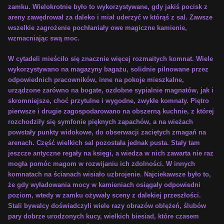
zamku. Wielokrotnie było to wykorzystywane, gdy jakiś pocisk z
areny zawędrował za daleko i miał uderzyć w którąś z sal. Zawsze
wszelkie zagrożenie pochłaniały owe magiczne kamienie,
wzmacniając swą moc.
W cytadeli mieściło się znacznie więcej rozmaitych komnat. Wiele
wykorzystywano na magazyny bagażu, solidnie pilnowane przez
odpowiednich pracowników, inne na pokoje mieszkalne,
urządzone zarówno na bogate, ozdobne sypialnie magnatów, jak i
skromniejsze, choć przytulne i wygodne, zwykłe komnaty. Piętro
pierwsze i drugie zagospodarowano na obszerną kuchnie, z której
rozchodziły się symfonie pięknych zapachów, a na wieżach
powstały punkty widokowe, do obserwacji zaciętych zmagań na
arenach. Część wielkich sal pozostała jednak pusta. Stały tam
jeszcze antyczne regały na księgi, a wiedza w nich zawarta nie raz
mogła pomóc magom w rozwijaniu ich zdolności. W innych
komnatach na ścianach wisiało uzbrojenie. Najciekawsze było to,
że gdy wyładowania mocy w kamieniach osiągały odpowiedni
poziom, wtedy w zamku ożywały sceny z dalekiej przeszłości.
Stali bywalcy doświadczyli wiele razy obrazów oblężeń, ślubów
pary dobrze urodzonych kucy, wielkich biesiad, które czasem