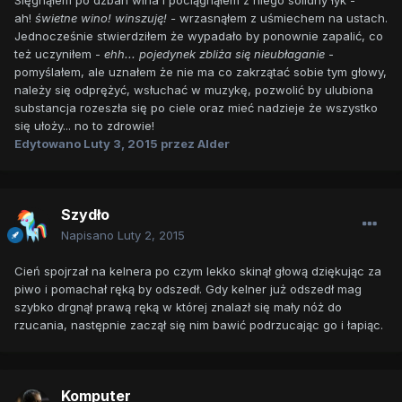
Sięgnąłem po dzban wina i pociągnąłem z niego solidny łyk -
ah!
świetne wino! winszuję! -
wrzasnąłem z uśmiechem na ustach.
Jednocześnie stwierdziłem że wypadało by ponownie zapalić, co
też uczyniłem -
ehh... pojedynek zbliża się nieubłaganie
-
pomyślałem, ale uznałem że nie ma co zakrzątać sobie tym głowy,
należy się odprężyć, wsłuchać w muzykę, pozwolić by ulubiona
substancja rozeszła się po ciele oraz mieć nadzieje że wszystko
się ułoży... no to zdrowie!
Edytowano
Luty 3, 2015
przez Alder
Szydło
Napisano
Luty 2, 2015
Cień spojrzał na kelnera po czym lekko skinął głową dziękując za
piwo i pomachał ręką by odszedł. Gdy kelner już odszedł mag
szybko drgnął prawą ręką w której znalazł się mały nóż do
rzucania, następnie zaczął się nim bawić podrzucając go i łapiąc.
Komputer