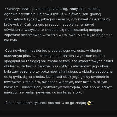
Otworzył drzwi i przeszedł przez próg, zamykając za sobą
dębowe arcydzieła. Po chwili był już w głównej sali, godnej
szlachetnych rycerzy, jakiegoś cesarza, czy nawet całej rodziny
królewskiej. Cały ogrom, przepych, zdobienia, a nawet
oświetlenie; wszystko to składało się na mieszankę mogącą
zapewnić niesamowite wrażenia wzrokowe. A i muzyka najgorsza
nie była.
Czarnowłosy młodzieniec przeciętnego wzrostu, w długim
skórzanym płaszczu, ciemnych spodniach i wysokich butach
spoglądał po rozległej sali swymi oczami zza kwadratowych szkieł
okularów. Jednym z bardziej niezwykłych elementów jego ubioru
była zawieszona przy boku niewielka księga, z okładką ozdobioną
dużą gwiazdą na środku. Natomiast obok jego głowy swobodnie
lewitowało złote pióro, świecące własnym, lecz mimo to nikłym
blaskiem. Onieśmielony wytwornym wystrojem, stał jeno w jednym
miejscu, nie będąc pewnym, co ma teraz zrobić.
((Jeszcze dodam rysunek postaci. O ile go znajdę
))