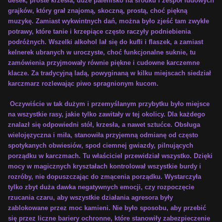
desek, proste krzesła, duże palenisko na środku i zespół ludowych
grajków, który grał znajomą, skoczną, prostą, choć piękną
muzykę. Zamiast wykwintnych dań, można było zjeść tam zwykłe
potrawy, które tanie i krzepiące często raczyły podniebienia
podróżnych. Wszelki alkohol lał się do kufli i flaszek, a zamiast
kelnerek ubranych w uroczyste, choć funkcjonalne suknie, tu
zamówienia przyjmowały równie piękne i cudowne karczemne
klacze. Za tradycyjną ladą, powyginaną w kilku miejscach siedział
karczmarz rozlewając piwo spragnionym kucom.
Oczywiście w tak dużym i przemyślanym przybytku było miejsce
na wszystkie rasy, jakie tylko zawitały w tej okolicy. Dla każdego
znalazł się odpowiedni stół, krzesła, a nawet sztućce. Obsługa
wielojęzyczna i miła, stanowiła przyjemną odmianę od często
spotykanych obwiesiów, spod ciemnej gwiazdy, pilnujących
porządku w karczmach. Tu właściciel przewidział wszystko. Dzięki
mocy w magicznych kryształach kontrolował wszystkie burdy i
rozróby, nie dopuszczając do zmącenia porządku. Wystarczyła
tylko zbyt duża dawka negatywnych emocji, czy rozpoczęcie
rzucania czaru, aby wszystkie działania agresora były
zablokowane przez moc kamieni. Nie było sposobu, aby przebić
się przez liczne bariery ochronne, które stanowiły zabezpieczenie