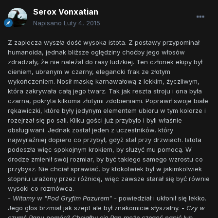
Serox Vonxatian
Napisano
Luty 4, 2015
Z zaplecza wyszła dość wysoka istota. Z postawy przypominał
humanoida, jednak bliższe oględziny choćby jego włosów
zdradzały, że nie należał do rasy ludzkiej. Ten członek ekipy był
cieniem, ubranym w czarny, elegancki frak ze złotym
wykończeniem. Nosił maskę karnawałową z lekkim, życzliwym,
która zakrywała całą jego twarz. Tak jak reszta stroju i ona była
czarna, pokryta kilkoma złotymi zdobieniami. Poprawił swoje białe
rękawiczki, które były jedynym elementem ubioru w tym kolorze i
rozejrzał się po sali. Kilku gości już przybyło i byli właśnie
obsługiwani. Jednak został jeden z uczestników, który
najwyraźniej dopiero co przybył, gdyż stał przy drzwiach. Istota
podeszła więc spokojnym krokiem, by służyć mu pomocą. W
drodze zmienił swój rozmiar, by być takiego samego wzrostu co
przybysz. Nie chciał sprawiać, by ktokolwiek był w jakimkolwiek
stopniu urażony przez różnicę, więc zawsze starał się być równie
wysoki co rozmówca.
- Witamy w "Pod Gryfim Pazurem" -
powiedział i ukłonił się lekko.
Jego głos brzmiał jak szept ale był znakomicie słyszalny.
- Czy w
czymś Panu pomóc? Chciałby się Pan może czegoś napić lub