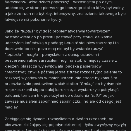
Karczmarzu! wina dzban poproszę
! - wrzasnąłem po czym,
udałem się w stronę pierwszego lepszego stolika który był wolny,
a jako że ruch nie był zbyt intensywny, znalezienie takowego było
łatwiejsze niż pokonanie hydry.
Jako że "
tuptuś"
był dość problematycznym towarzyszem,
postanowiłem go po prostu postawić przy stoliki, delikatnie
uderzyłem końcówką o podłogę i..vuala! stoi niewzruszony i to
dosłownie bo nikt poza mną nie był by wstanie ruszyć
"
tuptusia"
-
magia -
pomyślałem z dumą, usiadłem i
bezceremonialnie zarzuciłem nogi na stół, w między czasie z
kieszeni płaszcza wylewitowała paczka papierosów
"
Magiczne",
chwile później jedna z tutek rozkoszy(bo palenie to
rozkosz) wylądowała w moich ustach. Nie chcąc by komuś to
przeszkadzało postawiłem wokół stolika "
Bańkę"
co by dym nie
rozprzestrzenił się po całej karczmie, a wystarczyło pstryknąć
palcami, ten sam trik posłużył mi do odpalenia
"tutki"
bo jak
zawsze musiałem zapomnieć zapalniczki... no ale od czego jest
magia?
Zaciągając się dymem, rozmyślałem o dwóch rzeczach, po
pierwsze: zbliżający się pojedynek/turniej -
tylko zwycięzcy wyryją
swe imię w kamieniu historii, ale czy damy radę? zobaczymy, może