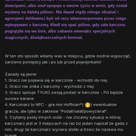
dowcipami, albo snuł epopeje o swoim życiu w armii, gdy został
wysłany na daleką północ. Nie dawał nigdy nikogo obrażać i
agresywni delikwenci byli od razu własnoszponowo przez niego
wykopywani z karczmy. Kładł się spać późno, gdy cała karczma
pogrążyła się we śnie, albo zabawie wewnątrz specjalnych
magicznych, dźwiękoszczelnych komnat.
W ten oto sposób witamy was w miejscu, gdzie można wypocząć,
zarówno pomiędzy jak i po lub przed pojedynkami!
Zasady są jasne:
1. Gracz nie pojawia się w karczmie - wchodzi do niej.
2. Gracz nie znika z karczmy - wychodzi z niej.
3. Gracz opisuje TYLKO swoją postać w karczmie - PG będzie
surowo karane.
4. Karczmarz to NPC - gra nim Hoffman*(
) ewentualnie
gracze, ale tylko w zakresie "Podał/nalał/powycierał".
5. Czytamy posty innych osób - nie chcemy sytuacji w której
karczmarz jest w 3 miejscach na raz bo jeden napisał że gada z
nim, drugi że karczmarz wyciera stoliki a trzeci że na;lewa mu
trunek.