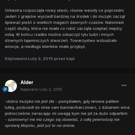
Orkiestra rozpoczęła nowy utwór, równie wesoły co poprzedni.
Jeden z grajków wyszedł bardziej na środek i do muzyki zaczął
śpiewać pieśń o wielkich magach dawnych czasów. Natomiast
część służby, która nie miała co robić zaczęła szeptać między
sobą. W końcu rzadko można zobaczyć tylu ludzi i innych
dziwnych tajemniczych stworzeń. Towarzystwo wzbudzało
emocje, a niedługo klientów miało przybyć.
Edytowano
Luty 2, 2015
przez kapi
Alder
Napisano
Luty 2, 2015
-
dobra muzyka nie jest zła -
pomyślałem, gdy leniwie paliłem
tutkę, podszedł do mnie sam barman/karczmarz, z dzbanem wina
jednocześnie zwracając mi uwagę bym nie pił za dużo odparłem:
-
szanowny! nie ma czego się obawiać, z całą pewnością nie
sprawię kłopotu, jeśli już to na arenie.