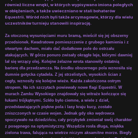
również liczne wnęki, w których wypisywano imiona poległych
w oblężeniach, a także uwieczniano w stali bohaterów
Equestrii. Wśród nich byli także arcymagowie, którzy dla wielu
uczestników turnieju stanowili inspirację.
Za otoczoną wysunięciami muru bramą, mieścił się jej obszerny
przedsionek. Kwadratowe pomieszczenie z grubego kamienia i z
otwartym dachem, miało dać dodatkowe pole do ostrzału
atakujących. W górze ponuro zwisały okrągłe leje, którymi dawniej
lał się wrzący olej. Kolejne żelazne wrota stanowiły ostatnią
barierę dla przedzamcza. Na środku obszernego pola wznosiła się
dumnie gotycka cytadela. Z jej strzelistych, wysokich ścian z
cegły, wznosiły się kolejne wieże. Każda zakończona ostrym
stropem. Na ich szczytach powiewały nowe flagi Equestrii. W
murach Zamku Wysokiego znajdowały się witraże kończące się
łukami trójkątnymi. Szkło było ciemne, a wiele z dzieł,
przedstawiających piękne pola i lasy kraju kucy, zostało
zniszczonych w czasie wojen. Jednak gdy oko wędrowca
spoczywało na dziedzińcu, cały przybytek zmieniał swój charakter
z posępnego na optymistyczny. Wszędzie rosła długa, miękka
zielona trawa, falująca na wietrze niczym aksamitne morze. Biegły