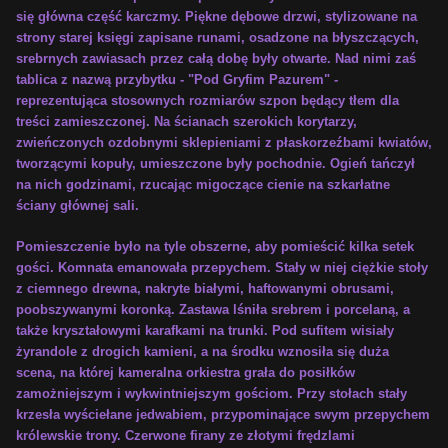
się główna część karczmy. Piękne dębowe drzwi, stylizowane na
strony starej księgi zapisane runami, osadzone na błyszczących,
srebrnych zawiasach przez całą dobę były otwarte. Nad nimi zaś
tablica z nazwą przybytku - "Pod Gryfim Pazurem" -
reprezentująca stosownych rozmiarów szpon będący tłem dla
treści zamieszczonej. Na ścianach szerokich korytarzy,
zwieńczonych ozdobnymi sklepieniami z płaskorzeźbami kwiatów,
tworzącymi kopuły, umieszczone były pochodnie. Ogień tańczył
na nich godzinami, rzucając migoczące cienie na szkarłatne
ściany głównej sali.
Pomieszczenie było na tyle obszerne, aby pomieścić kilka setek
gości. Komnata emanowała przepychem. Stały w niej ciężkie stoły
z ciemnego drewna, nakryte białymi, haftowanymi obrusami,
poobszywanymi koronką. Zastawa lśniła srebrem i porcelaną, a
także kryształowymi karafkami na trunki. Pod sufitem wisiały
żyrandole z drogich kamieni, a na środku wznosiła się duża
scena, na której kameralna orkiestra grała do posiłków
zamożniejszym i wykwintniejszym gościom. Przy stołach stały
krzesła wyściełane jedwabiem, przypominające swym przepychem
królewskie trony. Czerwone firany ze złotymi frędzlami