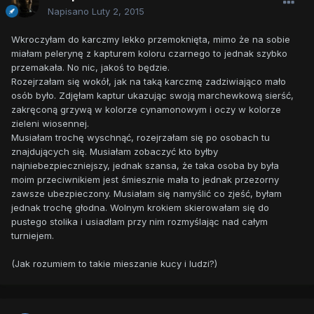
Napisano
Luty 2, 2015
Wkroczyłam do karczmy lekko przemoknięta, mimo że na sobie
miałam pelerynę z kapturem koloru czarnego to jednak szybko
przemakała. No nic, jakoś to będzie.
Rozejrzałam się wokół, jak na taką karczmę zadziwiająco mało
osób było. Zdjęłam kaptur ukazując swoją marchewkową sierść,
zakręconą grzywą w kolorze cynamonowym i oczy w kolorze
zieleni wiosennej.
Musiałam trochę wyschnąć, rozejrzałam się po osobach tu
znajdujących się. Musiałam zobaczyć kto byłby
najniebezpieczniejszy, jednak szansa, że taka osoba by była
moim przeciwnikiem jest śmiesznie mała to jednak przezorny
zawsze ubezpieczony. Musiałam się namyślić co zjeść, byłam
jednak trochę głodna. Wolnym krokiem skierowałam się do
pustego stolika i usiadłam przy nim rozmyślając nad całym
turniejem.
(Jak rozumiem to takie mieszanie kucy i ludzi?)