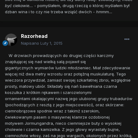
być ciekawie... -
pomyślałem, drugą rzeczą o której myślałem był
dzban wina i to czy nie trzeba wziąść dwóch -
hmmm...
Razorhead
Napisano
Luty 1, 2015
W drzwiach prowadzących do drugiej części karczmy
znajdującej się nad wielką salą pojawił się
gigantycznych wymiarów ludzki młodzieniec. Miał zdecydowanie
więcej niż dwa metry wzrostu oraz potężną muskulaturę. Tego
wieczora przywdział, zamiast swojej szkarłatnej zbroi, względnie
prosty, matowy ubiór. Składały się nań bawełniana czarna
koszulka z krótkim rękawem i szarozielonymi
ornamentami okalającymi nazwę jego ulubionej grupy trubadurów
(pochodzących z resztą z jego miejscowości), oraz skórzane:
ciemnobrązowe spodnie wraz z takimż szerokim,
ćwiekowanym pasem o masywnej klamrze ozdobionej
motywem Jormungandra, nieco ciemniejsze buty o wysokiej
cholewie i czarna kamizelka. Z jego głowy wyrastały bujne,
ciemnozłote włosy, zaś na jego wargach, okolonych przez krótką,