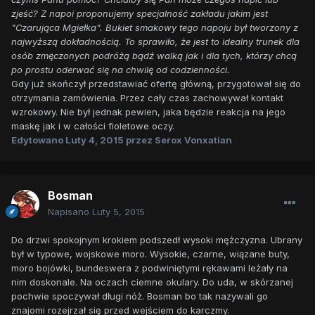
zjeść? Z napoi proponujemy specjalność zakładu jakim jest
"Czarująca Mgiełka". Bukiet smakowy tego napoju był tworzony z
najwyższą dokładnością. To sprawiło, że jest to idealny trunek dla
osób zmęczonych podróżą bądź walką jak i dla tych, którzy chcą
po prostu oderwać się na chwilę od codzienności.
Gdy już skończył przedstawiać ofertę główną, przygotował się do
otrzymania zamówienia. Przez cały czas zachowywał kontakt
wzrokowy. Nie był jednak pewien, jaka będzie reakcja na jego
maskę jak i w całości fioletowe oczy.
Edytowano
Luty 4, 2015
przez Serox Vonxatian
Bosman
Napisano
Luty 5, 2015
Do drzwi spokojnym krokiem podszedł wysoki mężczyzna. Ubrany
był w typowe, wojskowe moro. Wysokie, czarne, wiązane buty,
moro bojówki, bundeswera z podwiniętymi rękawami leżały na
nim doskonale. Na oczach ciemne okulary. Do uda, w skórzanej
pochwie spoczywał długi nóż. Bosman bo tak nazywali go
znajomi rozejrzał się przed wejściem do karczmy.