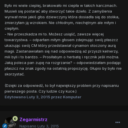
Było mi wiele cieplej, brakowało mi ciepła w takich karczmach.
Musieli się postarać aby stworzyć takie dzieło. Z zamyślenia
wyrwał mnie jakiś głos dziewczyny która dosiadła się do stolika,
zmierzyłam ją wzrokiem. Nie chłodnym, niechętnym ale miłym i
ciepłym.
- Nie przeszkadza mi to. Możesz usiąść, zawsze więcej
towarzystwa. – odparłam miłym głosem zdejmując swój płaszcz
ukazując swój CM który przedstawiał cynamon otoczony aurą
magii. Zastanawiałam się nad odpowiedzią aż przyszli kelnerzy,
mili byli i to bardzo. – Prosiłabym o herbatę i ręcznik jeśli można.
Jaką poleca pan zupę na rozgrzanie? – odpowiedziałam podając
płaszcz na znak zgody na ostatnią propozycję. Głupio by było nie
skorzystać.
(Dzięki za odpowiedź, to był największy problem przy napisaniu
pierwszego posta. Czy ludzie czy kuce.)
Edytowano
Luty 3, 2015
przez Komputer
Zegarmistrz
Napisano
Luty 3, 2015