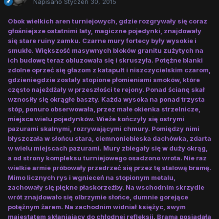
Napisano
Styczeń 30, 2015
Obok wielkich aren turniejowych, gdzie rozgrywały się coraz
głośniejsze ostatnimi laty, magiczne pojedynki, znajdowały
się stare ruiny zamku. Czarne mury fortecy były wysokie i
smukłe. Większość masywnych bloków granitu zużytych na
ich budowę teraz obluzowała się i skruszyła. Potężne blanki
zdolne oprzeć się głazom z katapult i niszczycielskim czarom,
gdzieniegdzie zostały stopione płomieniami smoków, które
często najeżdżały w przeszłości te rejony. Ponad ścianę skał
wznosiły się okrągłe baszty. Każda wysoka na ponad trzysta
stóp, ponuro obserwowała, przez małe okienka strzelnicze,
miejsca wielu pojedynków. Wieże kończyły się ostrymi
pazurami skalnymi, rozrywającymi chmury. Pomiędzy nimi
błyszczała w słońcu stara, ciemnoniebieska dachówka, zdarta
w wielu miejscach pazurami. Mury zbiegały się w duży okrąg,
a od strony kompleksu turniejowego osadzono wrota. Nie raz
wielkie armie próbowały przedrzeć się przez tę stalową bramę.
Mimo licznych rys i wgnieceń na stopionym metalu,
zachowały się piękne płaskorzeźby. Na wschodnim skrzydle
wrót znajdowało się olbrzymie słońce, dumnie gorejące
potężnym żarem. Na zachodnim widniał księżyc, swym
majestatem skłaniający do chłodnej refleksji. Brama posiadała