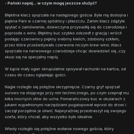
- Pański napój... w czym mogę jeszcze służyć?
Błękitna klacz spojrzała na następnego gościa. Była nią dostojna i
piękna Pani w czarnej spódnicy i płaszczu. Zanim klacz zdążyła
spytać o zamówienie, dziewczyna przysiadłą się do czarodzieja i
poprosiła o wino. Błękitny kuc szybko odszedł z gracją i wrócił
podając czarownicy piękny srebrny kielich, zdobiony szkłem,
przez które prześwitywało czerwone niczym krew wino. Klacz
spojrzała na nerwowego czarodzieja chcąc dowiedzieć się ,czy
skusi się na specjalny napój.
W kącie mały ogier skrupulatnie spisywał rachunki na kartce, od
czasu do czasu oglądając gości.
Nagle rozległo się potężne skrzypnięcie. Czarny gryf spojrzał
surowo na stojącego przy nim technicznego, po czym szepnął mu
kilka mocnych słów do ucha. Pomarańczowy kuc w okularach z
jukami wypełnionymi narzędziami pogalopował wprost do drzwi i
zaczął porządnie je oliwić. Najwyraźniej przestraszył się swojego
szefa, który chciał, aby wszystko było idealnie.
Wtedy rozległo się potężne wołanie nowego gościa, który