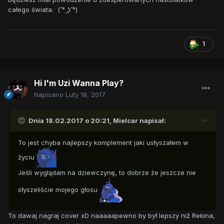
całego świata. ( ͡° ͜ʖ ͡°)
1
Hi I'm Uzi Wanna Play?
Napisano
Luty 18, 2017
Dnia 18.02.2017 o 20:21,
Mielcar
napisał:
To jest chyba najlepszy komplement jaki usłyszałem w
życiu
Jeśli wyglądam na dziewczynę, to dobrze że jeszcze nie
słyszeliście mojego głosu
To dawaj nagraj cover xD naaaaapewno by był lepszy niż Rekina,