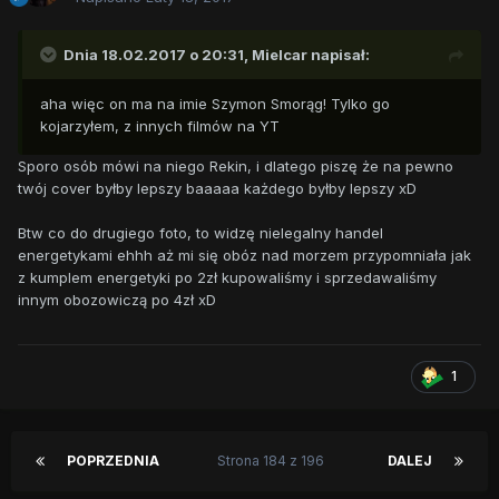
Dnia 18.02.2017 o 20:31,
Mielcar
napisał:
aha więc on ma na imie Szymon Smorąg! Tylko go
kojarzyłem, z innych filmów na YT
Sporo osób mówi na niego Rekin, i dlatego piszę że na pewno
twój cover byłby lepszy baaaaa każdego byłby lepszy xD
Btw co do drugiego foto, to widzę nielegalny handel
energetykami ehhh aż mi się obóz nad morzem przypomniała jak
z kumplem energetyki po 2zł kupowaliśmy i sprzedawaliśmy
innym obozowiczą po 4zł xD
1
POPRZEDNIA
Strona 184 z 196
DALEJ