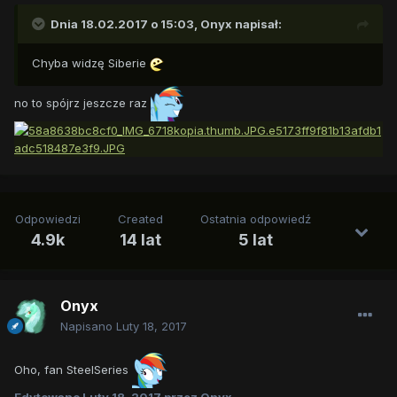
Dnia 18.02.2017 o 15:03,
Onyx
napisał:
Chyba widzę Siberie
no to spójrz jeszcze raz
Odpowiedzi
Created
Ostatnia odpowiedź
4.9k
14 lat
5 lat
Onyx
Napisano
Luty 18, 2017
Oho, fan SteelSeries