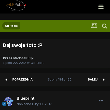
Off-topic
Daj swoje foto :P
Przez
Michael89pl
,
Lipiec 22, 2012
w
Off-topic
POPRZEDNIA
Strona 184 z 196
DALEJ
Blueprint
Napisano
Luty 18, 2017