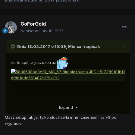
Edytowano
Luty 18, 2017
przez Onyx
GoForGold
Napisano
Luty 18, 2017
Dnia 18.02.2017 o 15:09,
Mielcar
napisał:
no to spójrz jeszcze raz
Expand
Masz setup jak ja, tylko słuchawki inne, zmieniam na v3 po
wypłacie.