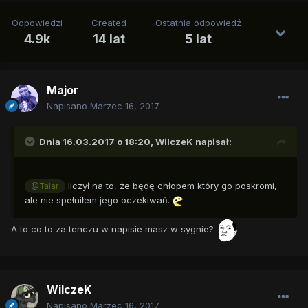
Odpowiedzi
Created
Ostatnia odpowiedź
4.9k
14 lat
5 lat
Major
Napisano
Marzec 16, 2017
Dnia 16.03.2017 o 18:20,
WilczeK
napisał:
liczył na to, że będę chłopem który go poskromi,
@Talar
ale nie spełniłem jego oczekiwań.
A to co to za tenczu w napisie masz w sygnie?
WilczeK
Napisano
Marzec 16, 2017