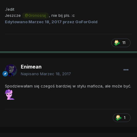
./edit
Jeszcze
, nie bij pls. :c
@Gronosraj
Edytowano
Marzec 18, 2017
przez GoForGold
11
Enimean
Napisano
Marzec 18, 2017
Spodziewałam się czegoś bardziej w stylu mafioza, ale może być.
1