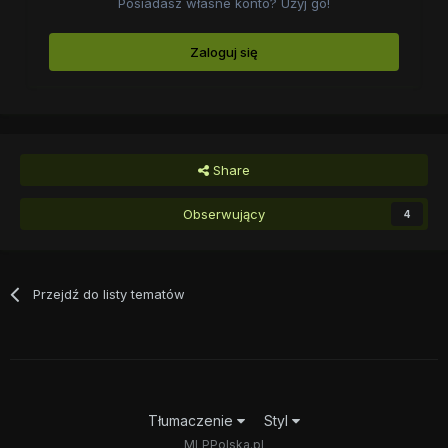
Posiadasz własne konto? Użyj go!
Zaloguj się
Share
Obserwujący
4
Przejdź do listy tematów
Tłumaczenie
Styl
MLPPolska.pl