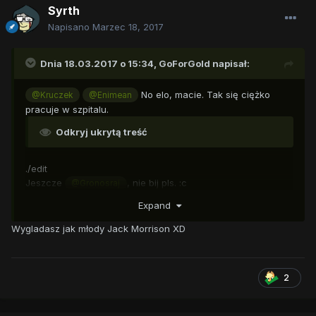
Syrth
Napisano
Marzec 18, 2017
Dnia 18.03.2017 o 15:34,
GoForGold
napisał:
No elo, macie. Tak się ciężko
@Kruczek
@Enimean
pracuje w szpitalu.
Odkryj ukrytą treść
./edit
Jeszcze
, nie bij pls. :c
@Gronosraj
Expand
Wygladasz jak młody Jack Morrison XD
2