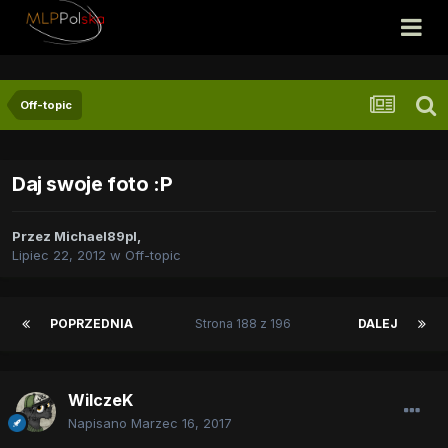
Off-topic
Daj swoje foto :P
Przez
Michael89pl
,
Lipiec 22, 2012
w
Off-topic
POPRZEDNIA
Strona 188 z 196
DALEJ
WilczeK
Napisano
Marzec 16, 2017