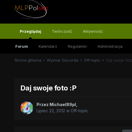
Przeglądaj
Twórczość
Aktywność
Forum
Kalendarz
Regulamin
Administracja
Strona główna
Wymiar Discorda
Off-topic
Daj swoje foto
Daj swoje foto :P
Przez
Michael89pl
,
Lipiec 22, 2012
w
Off-topic