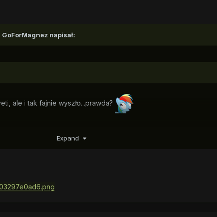
,
GoForMagnez
napisał:
ti, ale i tak fajnie wyszło...prawda?
Expand