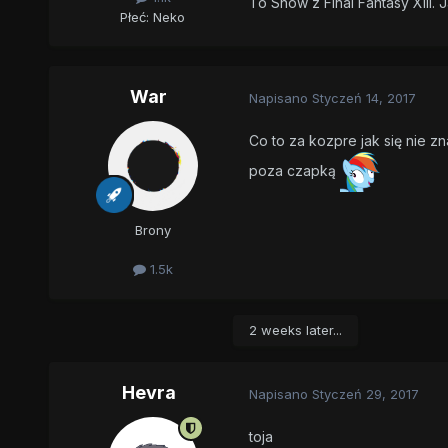
To Snow z Final Fantasy XIII. 
Płeć:
Neko
War
Napisano
Styczeń 14, 2017
Co to za kozpre jak się nie z
poza czapką
Brony
1.5k
2 weeks later...
Hevra
Napisano
Styczeń 29, 2017
toja