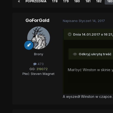
POPRZEDNIA
178
179
180
181
182
183
GoForGold
Napisano
Styczeń 14, 2017
Dnia 14.01.2017 o 16:21
Brony
Odkryj ukrytą treść
473
GG:
319072
Miał być Winston w skinie ye
Płeć:
Steven Magnet
A wyszedł Winston w czapce. 