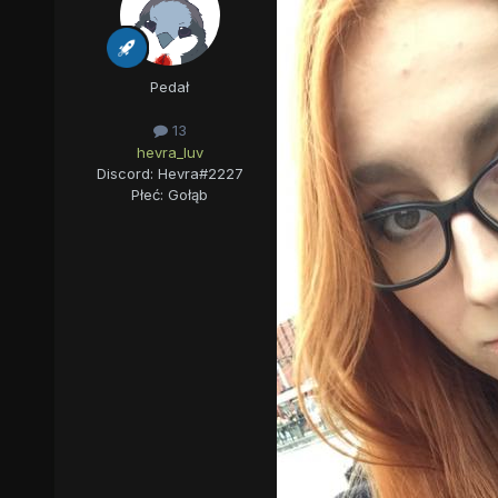
Pedał
13
hevra_luv
Discord: Hevra#2227
Płeć:
Gołąb