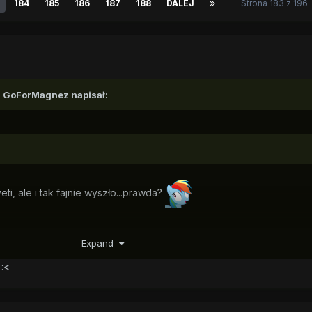
184
185
186
187
188
DALEJ
Strona 183 z 196
,
GoForMagnez
napisał:
ti, ale i tak fajnie wyszło...prawda?
Expand
:<