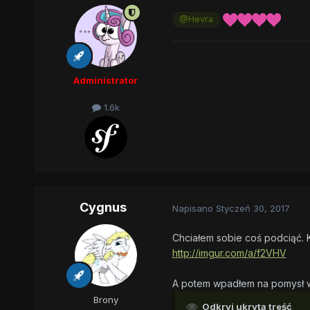
@Hevra
Administrator
1.6k
Cygnus
Napisano
Styczeń 30, 2017
Chciałem sobie coś podciąć. 
http://imgur.com/a/f2VHV
A potem wpadłem na pomysł w
Brony
Odkryj ukrytą treść