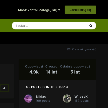
Zarejestruj się
Masz konto? Zaloguj się
Cała aktywność
Odpowiedzi
Created
Ostatnia odpowiedź
4.9k
14 lat
5 lat
TOP POSTERS IN THIS TOPIC
4
Niklas
WilczeK
199 posts
157 posts