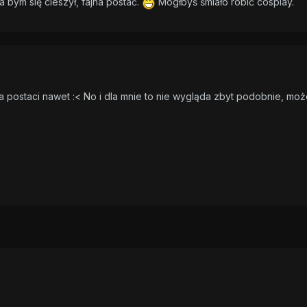
Ja bym się cieszył, fajna postać.
Mógłbyś śmiało robić cosplay.
na postaci nawet :< No i dla mnie to nie wygląda zbyt podobnie, moż