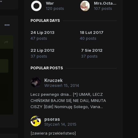
War
Mrs.Octavia
120 posts
107 posts
POPULAR DAYS
24 Lip 2013
18 Lut 2017
47 posts
40 posts
22 Lip 2012
7 Sie 2012
37 posts
37 posts
POPULAR POSTS
Kruczek
Wrzesień 15, 2014
Lecz pewnego dnia... [*] UMAR, LECZ
CHIŃSKIM BAJOM SIĘ NIE DAU, MINUTA
CISZY [Edit] Nominuję Soliego, Vana...
psoras
Styczeń 14, 2015
[zawiera przekleństwo]