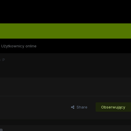
Użytkownicy online
 :P
Share
Obserwujący