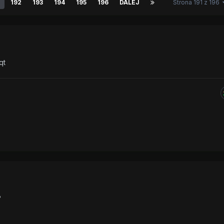
192
193
194
195
196
DALEJ
Strona 191 z 196
qt
?