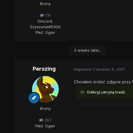
Brony
1.1k
Discord:
Szyszunia#5400
Płeć:
Ogier
3 weeks later...
Perszing
Napisano
Czerwiec 8, 2017
Chciałem zrobić zdjęcie przy l
Odkryj ukrytą treść
Brony
263
Płeć:
Ogier