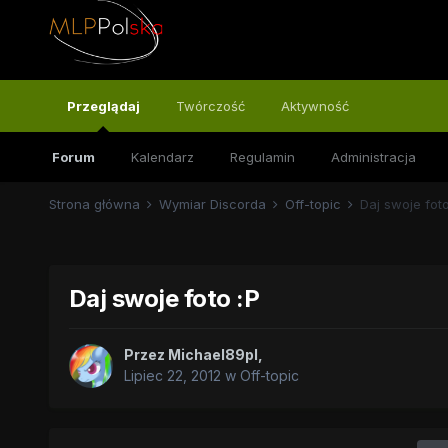
Przeglądaj
Twórczość
Aktywność
Forum
Kalendarz
Regulamin
Administracja
Strona główna
Wymiar Discorda
Off-topic
Daj swoje foto
Daj swoje foto :P
Przez
Michael89pl
,
Lipiec 22, 2012
w
Off-topic