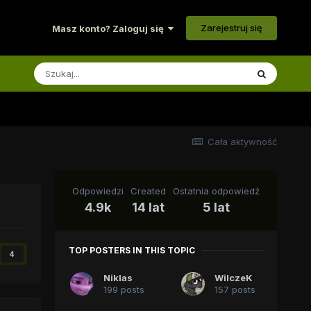
Zarejestruj się
Masz konto? Zaloguj się
Cała aktywność
Odpowiedzi
Created
Ostatnia odpowiedź
4.9k
14 lat
5 lat
TOP POSTERS IN THIS TOPIC
4
Niklas
WilczeK
199 posts
157 posts