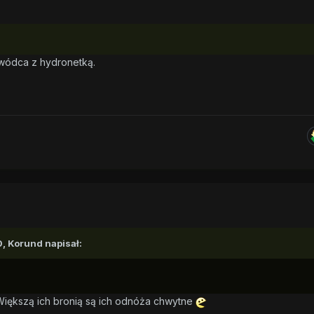
owódca z hydronetką.
0,
Korund
napisał:
. Większą ich bronią są ich odnóża chwytne