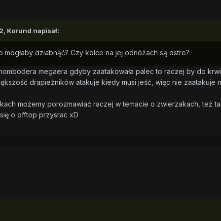
2,
Korund
napisał:
to mogłaby dziabnąć? Czy kolce na jej odnóżach są ostre?
Rhombodera megaera gdyby zaatakowała palec to raczej by do krwi
większość drapieżników atakuje kiedy musi jeść, więc nie zaatakuje n
iszkach możemy porozmawiać raczej w temacie o zwierzakach, też t
się o offtop przysrac xD