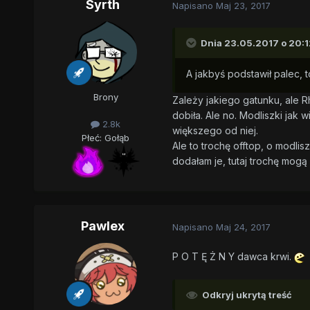
Syrth
Napisano
Maj 23, 2017
Dnia 23.05.2017 o 20:1
A jakbyś podstawił palec, 
Brony
Zależy jakiego gatunku, ale 
dobiła. Ale no. Modliszki jak 
2.8k
większego od niej.
Płeć:
Gołąb
Ale to trochę offtop, o modl
dodałam je, tutaj trochę mogą 
Pawlex
Napisano
Maj 24, 2017
P O T Ę Ż N Y dawca krwi.
Odkryj ukrytą treść