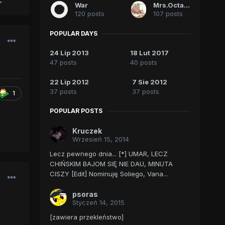
War
Mrs.Octavia
120 posts
107 posts
POPULAR DAYS
24 Lip 2013
18 Lut 2017
47 posts
40 posts
22 Lip 2012
7 Sie 2012
37 posts
37 posts
1
POPULAR POSTS
Kruczek
Wrzesień 15, 2014
Lecz pewnego dnia... [*] UMAR, LECZ
CHIŃSKIM BAJOM SIĘ NIE DAU, MINUTA
CISZY [Edit] Nominuję Soliego, Vana...
psoras
Styczeń 14, 2015
[zawiera przekleństwo]