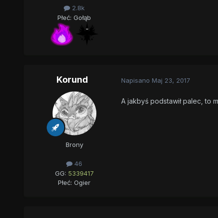
2.8k
Płeć:
Gołąb
Korund
Napisano
Maj 23, 2017
A jakbyś podstawił palec, to 
Brony
46
GG:
5339417
Płeć:
Ogier