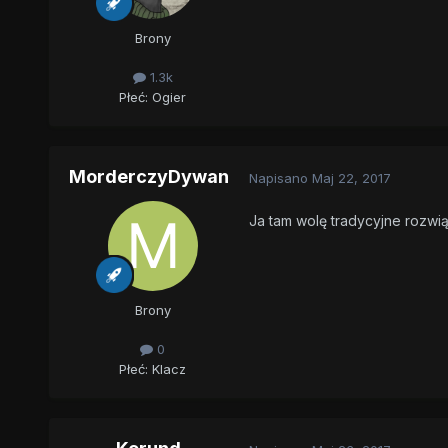
Brony
1.3k
Płeć:
Ogier
MorderczyDywan
Napisano
Maj 22, 2017
Ja tam wolę tradycyjne rozwi
Brony
0
Płeć:
Klacz