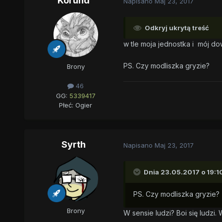
Korund
Napisano
Maj 23, 2017
Odkryj ukrytą treść
w tle moja jednostka i mój d
PS. Czy modliszka gryzie?
Brony
46
GG:
5339417
Płeć:
Ogier
Syrth
Napisano
Maj 23, 2017
Dnia 23.05.2017 o 19:1
PS. Czy modliszka gryzie?
Brony
W sensie ludzi? Boi się ludzi