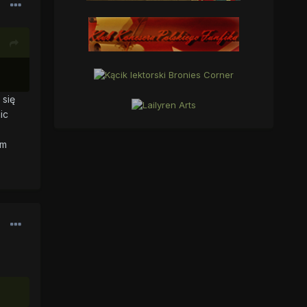
 się
ic
am