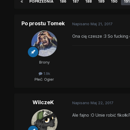
POPRZEDNIA
186
187
188
189
190
191
Po prostu Tomek
Napisano
Maj 21, 2017
Ona cię czesze :3 So fucking 
Brony
1.9k
Płeć:
Ogier
WilczeK
Napisano
Maj 22, 2017
Ale fajno :O Umie robić fikołki