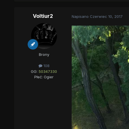
Voltiur2
Napisano
Czerwiec 10, 2017
Brony
108
GG:
50347330
Płeć:
Ogier