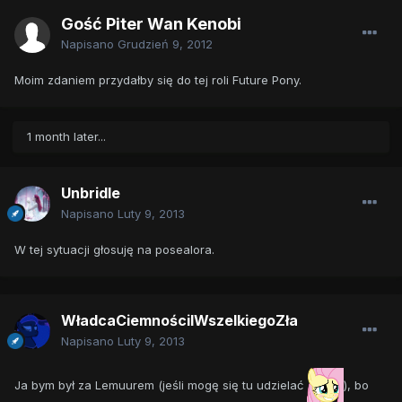
Gość Piter Wan Kenobi
Napisano
Grudzień 9, 2012
Moim zdaniem przydałby się do tej roli Future Pony.
1 month later...
Unbridle
Napisano
Luty 9, 2013
W tej sytuacji głosuję na posealora.
WładcaCiemnościIWszelkiegoZła
Napisano
Luty 9, 2013
Ja bym był za Lemuurem (jeśli mogę się tu udzielać
), bo