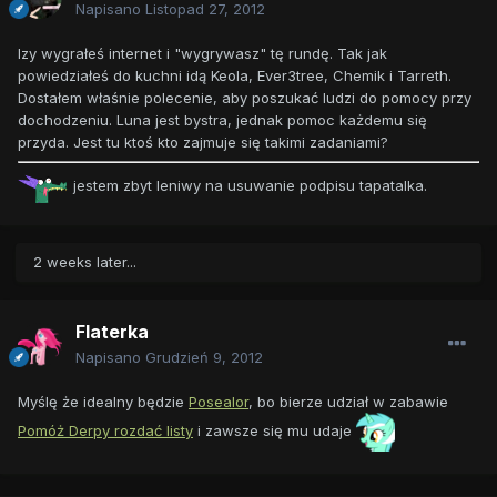
Napisano
Listopad 27, 2012
Izy wygrałeś internet i "wygrywasz" tę rundę. Tak jak
powiedziałeś do kuchni idą Keola, Ever3tree, Chemik i Tarreth.
Dostałem właśnie polecenie, aby poszukać ludzi do pomocy przy
dochodzeniu. Luna jest bystra, jednak pomoc każdemu się
przyda. Jest tu ktoś kto zajmuje się takimi zadaniami?
jestem zbyt leniwy na usuwanie podpisu tapatalka.
2 weeks later...
Flaterka
Napisano
Grudzień 9, 2012
Myślę że idealny będzie
Posealor
, bo bierze udział w zabawie
Pomóż Derpy rozdać listy
i zawsze się mu udaje