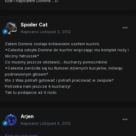
szał i napisałem Domine .. D:
Spoiler Cat
Napisano
Listopad 3, 2012
Zatem Domine zostaje królewskim szefem kuchni.
*Celestia odsyła Domine do kuchni wręczając mu komplet noży i
śliczny fatruszek*
Co musimy jeszcze obstawić... Kucharzy pomocników.
*Celestia zwróciła się ku tłumowi dziwnych kucyków, mówiąc
podniesionym głosem*
Kto z Was potrafi gotować i potrafi pracować w zespole?
Potrzeba nam jeszcze 4 kucharzy!
Tak tu podajecie aż 4 nicki.
Arjen
Napisano
Listopad 4, 2012
Pam pa ram pam.