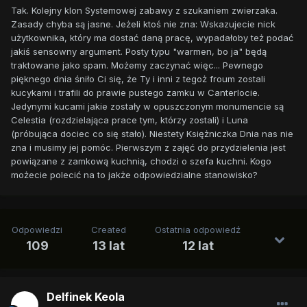
Tak. Kolejny klon Systemowej zabawy z szukaniem zwierzaka.
Zasady chyba są jasne. Jeżeli ktoś nie zna: Wskazujecie nick
użytkownika, który ma dostać daną pracę, wypadałoby też podać
jakiś sensowny argument. Posty typu "warmen, bo ja" będą
traktowane jako spam. Możemy zaczynać więc... Pewnego
pięknego dnia śniło Ci się, że Ty i inni z tegoż froum zostali
kucykami i trafili do prawie pustego zamku w Canterlocie.
Jedynymi kucami jakie zostały w opuszczonym monumencie są
Celestia (rozdzielająca prace tym, którzy zostali) i Luna
(próbująca dociec co się stało). Niestety Księżniczka Dnia nas nie
zna i musimy jej pomóc. Pierwszym z zajęć do przydzielenia jest
powiązane z zamkową kuchnią, chodzi o szefa kuchni. Kogo
możecie polecić na to jakże odpowiedzialne stanowisko?
Odpowiedzi
Created
Ostatnia odpowiedź
109
13 lat
12 lat
Delfinek Keola