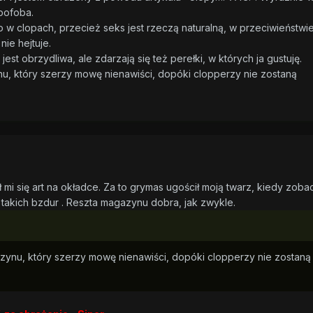
pofoba.
 w clopach, przecież seks jest rzeczą naturalną, w przeciwieństwi
nie hejtuje.
t obrzydliwa, ale zdarzają się też perełki, w których ja gustuję.
nu, który szerzy mowę nienawiści, dopóki clopperzy nie zostaną
mi się art na okładce. Za to grymas ugościł moją twarz, kiedy zob
ę takich bzdur . Reszta magazynu dobra, jak zwykle.
azynu, który szerzy mowę nienawiści, dopóki clopperzy nie zostaną