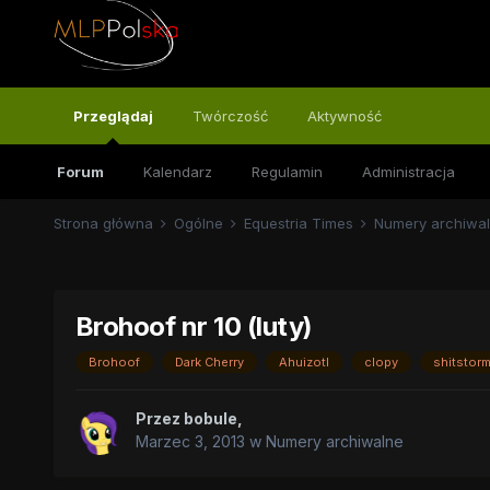
Przeglądaj
Twórczość
Aktywność
Forum
Kalendarz
Regulamin
Administracja
Strona główna
Ogólne
Equestria Times
Numery archiwa
Brohoof nr 10 (luty)
Brohoof
Dark Cherry
Ahuizotl
clopy
shitstor
Przez
bobule
,
Marzec 3, 2013
w
Numery archiwalne