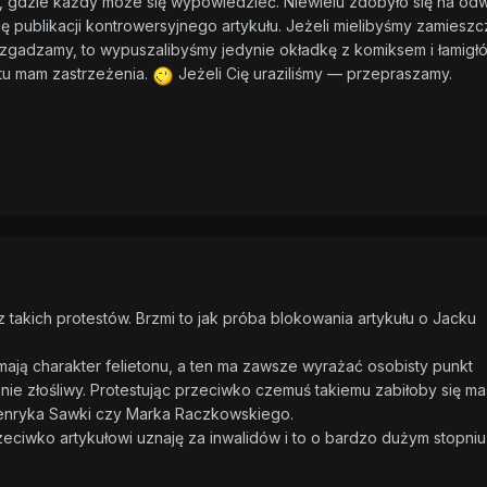
, gdzie każdy może się wypowiedzieć. Niewielu zdobyło się na od
się publikacji kontrowersyjnego artykułu. Jeżeli mielibyśmy zamiesz
się zgadzamy, to wypuszalibyśmy jedynie okładkę z komiksem i łamigł
tu mam zastrzeżenia.
Jeżeli Cię uraziliśmy — przepraszamy.
takich protestów. Brzmi to jak próba blokowania artykułu o Jacku
mają charakter felietonu, a ten ma zawsze wyrażać osobisty punkt
nie złośliwy. Protestując przeciwko czemuś takiemu zabiłoby się ma
enryka Sawki czy Marka Raczkowskiego.
eciwko artykułowi uznaję za inwalidów i to o bardzo dużym stopniu