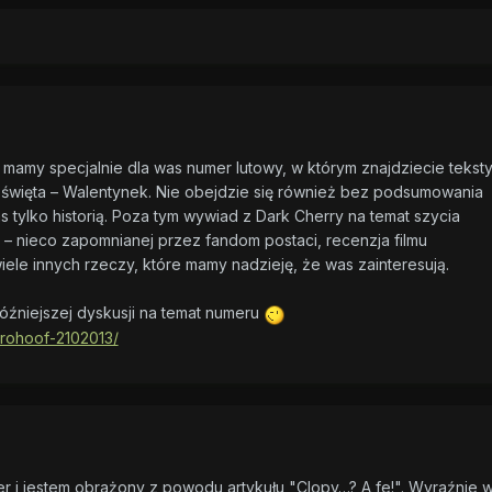
 mamy specjalnie dla was numer lutowy, w którym znajdziecie tekst
święta – Walentynek. Nie obejdzie się również bez podsumowania
as tylko historią. Poza tym wywiad z Dark Cherry na temat szycia
u – nieco zapomnianej przez fandom postaci, recenzja filmu
ele innych rzeczy, które mamy nadzieję, że was zainteresują.
óźniejszej dyskusji na temat numeru
brohoof-2102013/
 i jestem obrażony z powodu artykułu "Clopy…? A fe!". Wyraźnie w