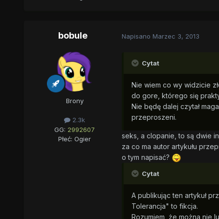
bobule
Napisano
Marzec 3, 2013
Cytat
Nie wiem co wy widzicie zł
do gore, którego się prakty
Brony
Nie będę dalej czytał mag
przeproszeni.
2.3k
GG:
2992607
seks, a clopanie, to są dwie 
Płeć:
Ogier
za co ma autor artykułu prze
o tym napisać?
Cytat
A publikując ten artykuł pr
Tolerancja" to fikcja.
Rozumiem, że można nie lub