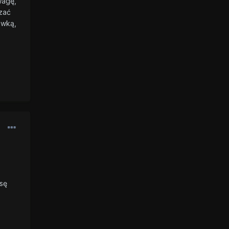
wagę,
czać
ówką,
sę