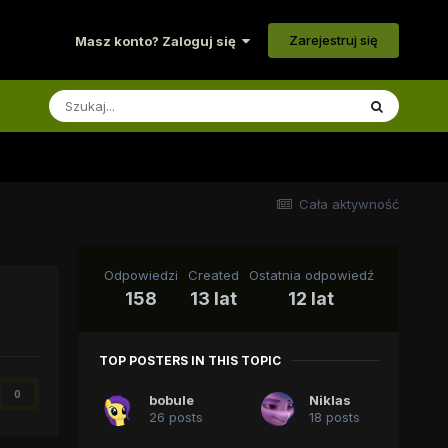
Zarejestruj się
Masz konto? Zaloguj się
Cała aktywność
Odpowiedzi
Created
Ostatnia odpowiedź
158
13 lat
12 lat
TOP POSTERS IN THIS TOPIC
0
bobule
Niklas
26 posts
18 posts