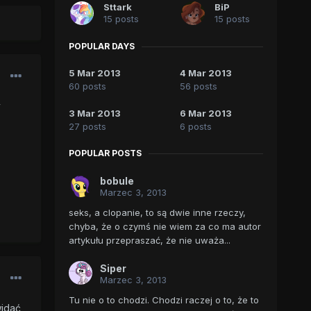
Sttark
BiP
15 posts
15 posts
POPULAR DAYS
5 Mar 2013
4 Mar 2013
60 posts
56 posts
y
3 Mar 2013
6 Mar 2013
27 posts
6 posts
POPULAR POSTS
bobule
Marzec 3, 2013
seks, a clopanie, to są dwie inne rzeczy,
chyba, że o czymś nie wiem za co ma autor
artykułu przepraszać, że nie uważa...
Siper
Marzec 3, 2013
Tu nie o to chodzi. Chodzi raczej o to, że to
idać,