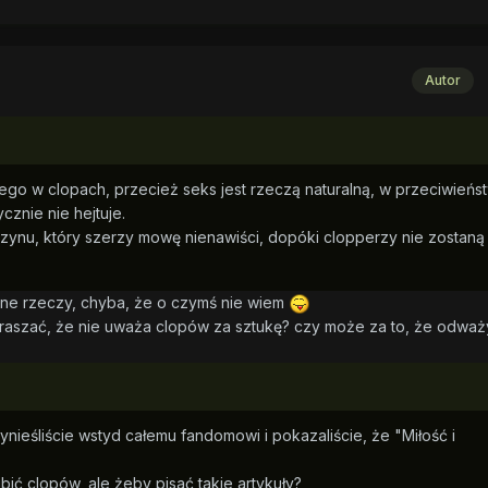
Autor
ego w clopach, przecież seks jest rzeczą naturalną, w przeciwieńs
cznie nie hejtuje.
azynu, który szerzy mowę nienawiści, dopóki clopperzy nie zostaną
inne rzeczy, chyba, że o czymś nie wiem
praszać, że nie uważa clopów za sztukę? czy może za to, że odważy
zynieśliście wstyd całemu fandomowi i pokazaliście, że "Miłość i
ić clopów, ale żeby pisać takie artykuły?