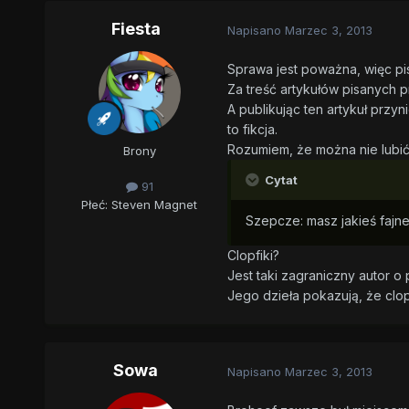
Fiesta
Napisano
Marzec 3, 2013
Sprawa jest poważna, więc pis
Za treść artykułów pisanych 
A publikując ten artykuł przyn
to fikcja.
Rozumiem, że można nie lubić 
Brony
Cytat
91
Płeć:
Steven Magnet
Szepcze: masz jakieś fajne
Clopfiki?
Jest taki zagraniczny autor o
Jego dzieła pokazują, że clopf
Sowa
Napisano
Marzec 3, 2013