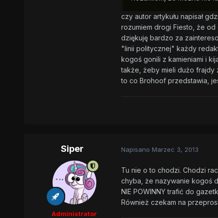
czy autor artykułu napisał gdz
rozumiem drogi Fiesto, że od
dziękuję bardzo za zainteres
"linii politycznej" każdy red
kogoś gonili z kamieniami i k
także, żeby mieli dużo frajdy
to co Brohoof przedstawia, je
Siper
Napisano
Marzec 3, 2013
Tu nie o to chodzi. Chodzi rac
chyba, że nazywanie kogoś dew
NIE POWINNY trafić do gazetki
Również czekam na przeprosin
Administrator