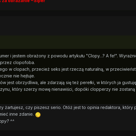
 za obrażanie ~Siper
mer i jestem obrażony z powodu artykułu "Clopy…? A fe!". Wyraźni
 przez clopofoba.
ego w clopach, przecież seks jest rzeczą naturalną, w przeciwieńs
cznie nie hejtuje.
jest obrzydliwa, ale zdarzają się też perełki, w których ja gustuję
azynu, który szerzy mowę nienawiści, dopóki clopperzy nie zostaną
 żartujesz, czy piszesz serio. Otóż jest to opinia redaktora, który p
 mieć inne zdanie.
opy? ^^