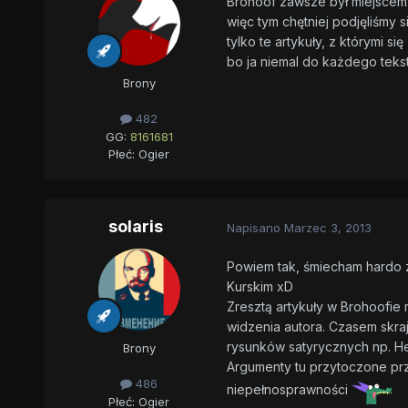
Brohoof zawsze był miejscem
więc tym chętniej podjęliśmy 
tylko te artykuły, z którymi 
bo ja niemal do każdego teks
Brony
482
GG:
8161681
Płeć:
Ogier
solaris
Napisano
Marzec 3, 2013
Powiem tak, śmiecham hardo z 
Kurskim xD
Zresztą artykuły w Brohoofie 
widzenia autora. Czasem skraj
rysunków satyrycznych np. H
Brony
Argumenty tu przytoczone prz
486
niepełnosprawności
Płeć:
Ogier