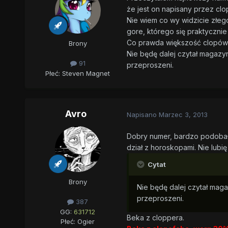
że jest on napisany przez clo
Nie wiem co wy widzicie złego
gore, którego się praktycznie 
Co prawda większość clopów jes
Brony
Nie będę dalej czytał magazy
91
przeproszeni.
Płeć:
Steven Magnet
Avro
Napisano
Marzec 3, 2013
Dobry numer, bardzo podobał 
dział z horoskopami. Nie lubi
Cytat
Brony
Nie będę dalej czytał mag
przeproszeni.
387
GG:
631712
Beka z cloppera.
Płeć:
Ogier