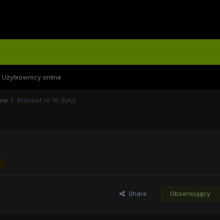
Użytkownicy online
lne
Brohoof nr 10 (luty)
m
Share
Obserwujący