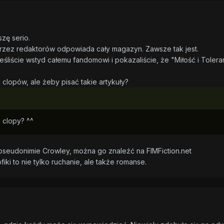
zę serio.
przez redaktorów odpowiada cały magazyn. Zawsze tak jest.
ieśliście wstyd całemu fandomowi i pokazaliście, że "Miłość i Tolera
clopów, ale żeby pisać takie artykuły?
 clopy? ^^
 pseudonimie Crowley, można go znaleźć na FIMFiction.net
iki to nie tylko ruchanie, ale także romanse.