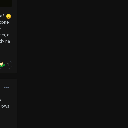
ne?
obnej
y
em, a
ądy na
1
o
słowa