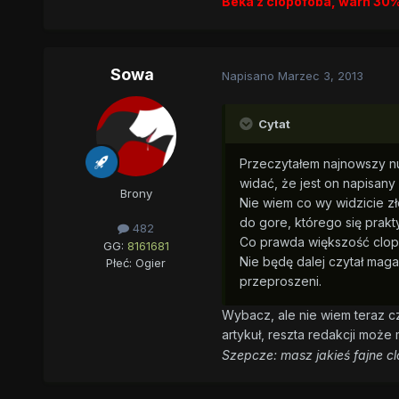
Beka z clopofoba, warn 30%
Sowa
Napisano
Marzec 3, 2013
Cytat
Przeczytałem najnowszy nu
widać, że jest on napisany
Brony
Nie wiem co wy widzicie zł
do gore, którego się prakty
482
Co prawda większość clopów 
GG:
8161681
Nie będę dalej czytał mag
Płeć:
Ogier
przeproszeni.
Wybacz, ale nie wiem teraz czy
artykuł, reszta redakcji może
Szepcze: masz jakieś fajne cl