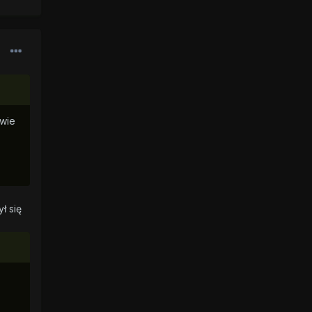
twie
ł się