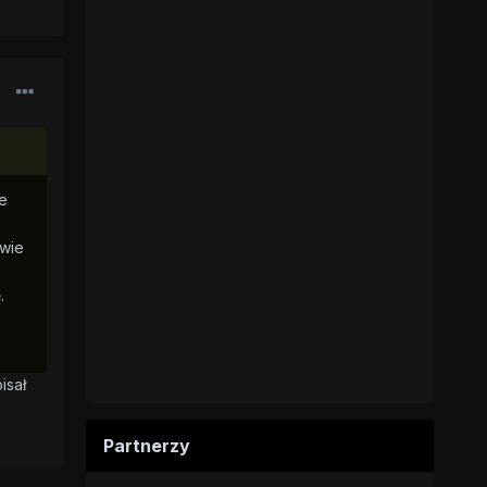
e
twie
.
isał
Partnerzy