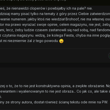
ieś, że nienawidzi cloperów i powbijałby ich na pale? nie.
 dzisiaj mamy pisać tylko na tematy z góry przez Ciebie zatwierdzo
owanie numerem. jakby ktoś nie wiedział Brohoof, nie ma własnej os
aktor ma prawo wyrażać swoje opinie, celem magazynu, nie jest, żeb
ijami, lecz, żeby ludzie czasem zastanowili się nad sobą, nad fandom
 z czytania magazynu. widzę, że kolega Fiesta, chyba ma inne pogl
st mi niezmiernie żal z tego powodu
zej o to, że to nie jest konstruktywna opinia, a zwykłe obrażanie. N
iantem i wyalienowanym to nie jest obraza... Co jak co, ale takie 
.
y ze strony autora, dostał również ścianę tekstu ode mnie na PW.