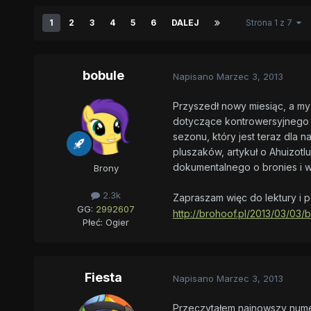
1
2
3
4
5
6
DALEJ
Strona 1 z 7
bobule
Napisano
Marzec 3, 2013
Przyszedł nowy miesiąc, a my
dotyczące kontrowersyjnego 
sezonu, który jest teraz dla n
pluszaków, artykuł o Ahuizotl
dokumentalnego o bronies i wi
Brony
2.3k
Zapraszam więc do lektury i p
GG:
2992607
http://brohoof.pl/2013/03/03/
Płeć:
Ogier
Fiesta
Napisano
Marzec 3, 2013
Przeczytałem najnowszy numer