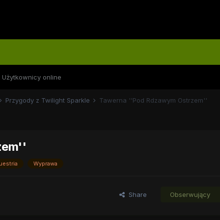
Użytkownicy online
Przygody z Twilight Sparkle
Tawerna ''Pod Rdzawym Ostrzem''
zem''
uestria
Wyprawa
Share
Obserwujący