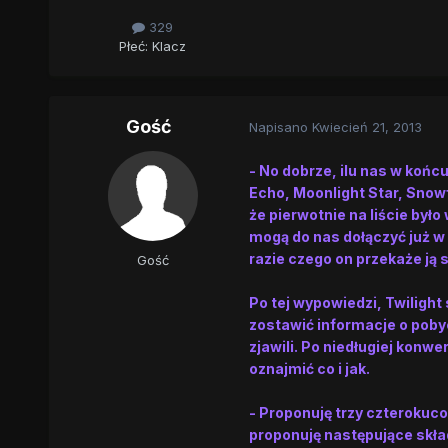
329
Płeć:
Klacz
Gość
Napisano
Kwiecień 21, 2013
- No dobrze, ilu nas w końcu
Echo, Moonlight Star, Snowf
że pierwotnie na liście był
mogą do nas dołączyć już w 
razie czego on przekaże ją 
Gość
Po tej wypowiedzi, Twilight
zostawić informacje o poby
zjawili. Po niedługiej konw
oznajmić co i jak.
- Proponuję trzy czterokuco
proponuję następujące skład