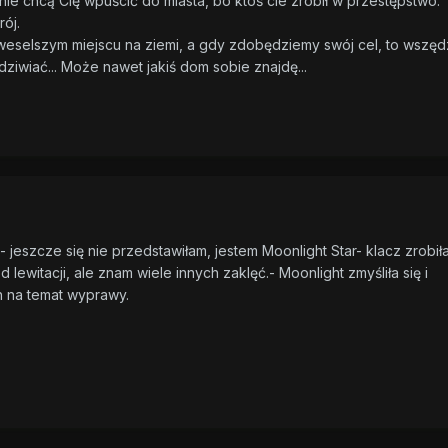
y nie chcą Cię wpuścić do miasta, bo ktoś cie zrobił w przestępstwo.
rój.
jweselszym miejscu na ziemi, a gdy zdobędziemy swój cel, to wszęd
ziwiać... Może nawet jakiś dom sobie znajdę...
- jeszcze się nie przedstawiłam, jestem Moonlight Star- klacz zrobił
 lewitacji, ale znam wiele innych zaklęć.- Moonlight zmyśliła się i
h na temat wyprawy.