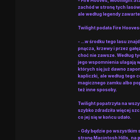
- Fire Hooves, Moonlight Sta
zachód w stronę tych lasów,
ale według legendy zawartej
Twilight podała Fire Hoove
- ...w środku tego lasu zna
pnącza, krzewy i przez gał
choć nie zawsze. Według tyc
jego wspomnienia ulagają 
których się już dawno zapo
kapliczki, ale według tego 
magicznego zamku albo popr
też inne sposoby.
Twilight popatrzyła na wsz
szybko zdradziła więcej s
co jej się w końcu udało.
- Gdy będzie po wszystkim
stronę Macintosh Hills, na 