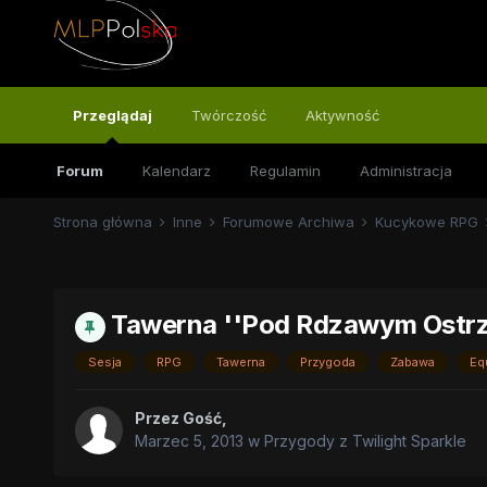
Przeglądaj
Twórczość
Aktywność
Forum
Kalendarz
Regulamin
Administracja
Strona główna
Inne
Forumowe Archiwa
Kucykowe RPG
Tawerna ''Pod Rdzawym Ostr
Sesja
RPG
Tawerna
Przygoda
Zabawa
Eq
Przez
Gość
,
Marzec 5, 2013
w
Przygody z Twilight Sparkle