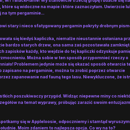
r, MT i BlackFlame! Wy stanowicie trzecią grupę i udacie się na
 które są widoczne na mapie i które zaznaczyłam. Uwierzcie lu
 na tym pergaminie...
sowi stary i nieco sfatygowany pergamin pokryty drobnym pis
jdowała się kiedyś kapliczka, niemalże nieustannie osłaniana pr
ęzie bardzo starych drzew, ona sama zaś pozostawała zamknięt
h zapisków każdy, kto wejdzie do tej kapliczki odzyskuje pami
wzmocnieniu. Można sobie w ten sposób przypomnieć rzeczy o
mniało! Problemem jedynie może się okazać sposób otwarcia t
co zapisano na pergaminie, można to zrobić poprzez otwarcie
zez zapanowanie nad fauną tego lasu. Niewykluczone, że istn
ystkich poszukiwaczy przygód. Widząc niepewne miny co niekt
zczegółów na temat wyprawy, próbując zarazić swoim entuzja
 spotkamy się w Appleloosie, odpoczniemy i stamtąd wyruszym
południe. Moim zdaniem to najlepsza opcja. Co wy na to?