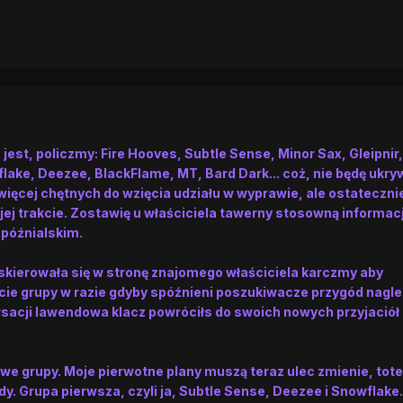
 jest, policzmy: Fire Hooves, Subtle Sense, Minor Sax, Gleipnir,
lake, Deezee, BlackFlame, MT, Bard Dark... coż, nie będę ukry
o więcej chętnych do wzięcia udziału w wyprawie, ale ostateczni
jej trakcie. Zostawię u właściciela tawerny stosowną informac
spóźnialskim.
 skierowała się w stronę znajomego właściciela karczmy aby
cie grupy w razie gdyby spóźnieni poszukiwacze przygód nagle
ersacji lawendowa klacz powróciłs do swoich nowych przyjaciół
we grupy. Moje pierwotne plany muszą teraz ulec zmienie, tot
y. Grupa pierwsza, czyli ja, Subtle Sense, Deezee i Snowflake.