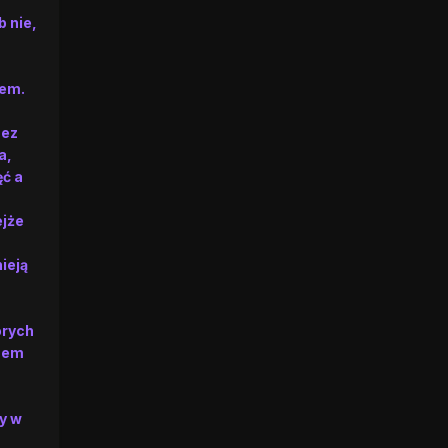
b nie,
mem.
zez
a,
ęć a
ejże
ieją
órych
zmem
y w