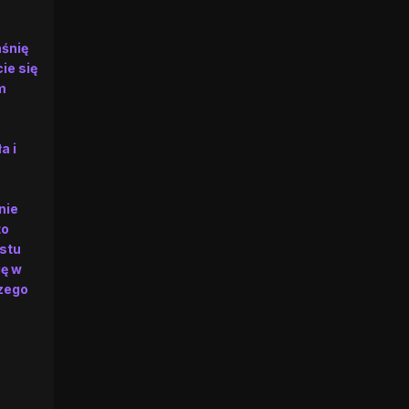
aśnię
ie się
m
a i
nie
to
ostu
ię w
szego