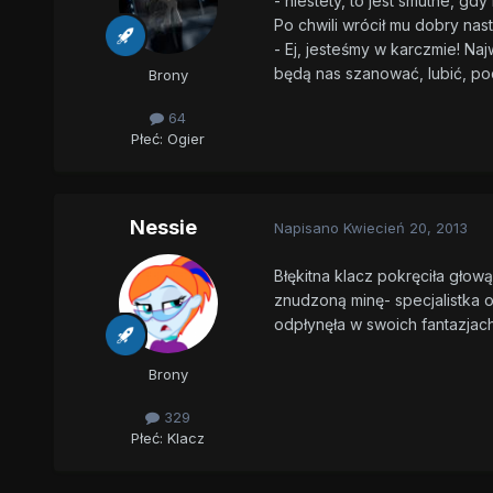
- niestety, to jest smutne, gd
Po chwili wrócił mu dobry nast
- Ej, jesteśmy w karczmie! Na
będą nas szanować, lubić, pod
Brony
64
Płeć:
Ogier
Nessie
Napisano
Kwiecień 20, 2013
Błękitna klacz pokręciła głową
znudzoną minę- specjalistka od
odpłynęła w swoich fantazjac
Brony
329
Płeć:
Klacz