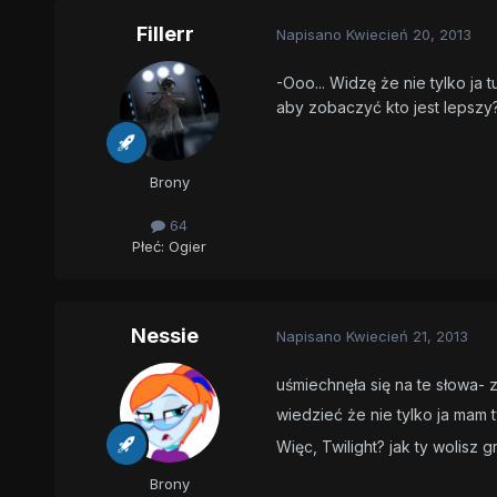
Fillerr
Napisano
Kwiecień 20, 2013
-Ooo... Widzę że nie tylko ja
aby zobaczyć kto jest lepszy
Brony
64
Płeć:
Ogier
Nessie
Napisano
Kwiecień 21, 2013
uśmiechnęła się na te słowa-
wiedzieć że nie tylko ja mam 
Więc, Twilight? jak ty wolisz 
Brony