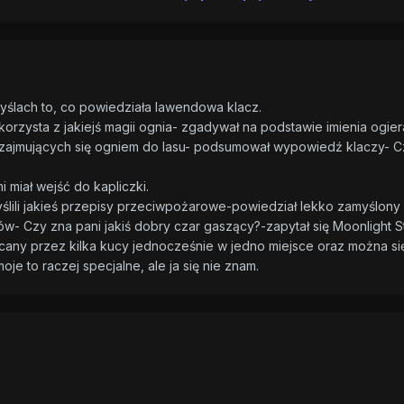
ślach to, co powiedziała lawendowa klacz.
korzysta z jakiejś magii ognia- zgadywał na podstawie imienia ogier
cy zajmujących się ogniem do lasu- podsumował wypowiedź klaczy- C
i miał wejść do kapliczki.
ślili jakieś przepisy przeciwpożarowe-powiedział lekko zamyślony
w- Czy zna pani jakiś dobry czar gaszący?-zapytał się Moonlight St
ucany przez kilka kucy jednocześnie w jedno miejsce oraz można si
je to raczej specjalne, ale ja się nie znam.