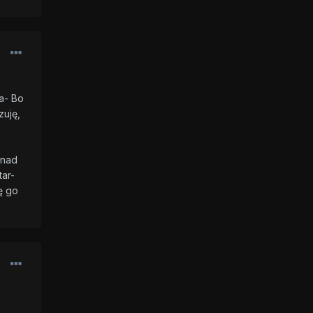
a- Bo
zuję,
 nad
ar-
ę go