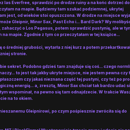
 las Everfree, sprawdzić po drodze ruiny a na końc dotrzeć do
aczyłam na mapie. Będziemy tam szukać podziemnej, ukrytej
ąż tam jest, od wieków stoi opuszczona. W drodze na miejsce wyj
może Gleipnir, Minor Sax, Past Echo i... Bard Dark? Wy molibyśc
 zahaczyć o Los Pegasus, potem sprawdzić pustynię, ale w ty
na mapie. Zgodnie z tym co przeczytałam w tej książce...
gę o średniej grubości, wytarła z niej kurz a potem przekartkował
niej stronie.
obie sekret. Podobno gdzieś tam znajduje się coś... czego norml
znaczy... to jest tak jakby ukryte miejsce, nie jestem pewna czy 
łaszczem czy jakaś nieznana część tej pustyni, czy też po pr
iczną energią... a, zresztą, Minor Sax chciał tak bardzo udać s
 o tym wspominał, na pewno się tam odnajdzecie. W trakcie Wa
cie na to okiem.
zmieszanemu Gleipnirowi, po czym pośpiesznie zwróciła się do