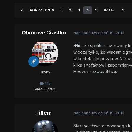
POPRZEDNIA
1
2
3
4
5
DALEJ
Ohmowe Ciastko
Napisano
Kwiecień 19, 2013
-Nie, że spaliłem-czerwony ku
wiedzą tylko, że władam ognie
w kontekście pożarów. Nie wie
kilka artefaktów i zapomnian
Hooves rozweselił się.
Brony
1.1k
Płeć:
Gołąb
Fillerr
Napisano
Kwiecień 19, 2013
Słysząc słowa czerwonego kuca