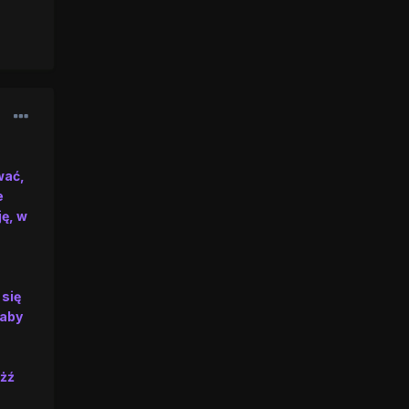
wać,
e
ję, w
 się
 aby
eżź