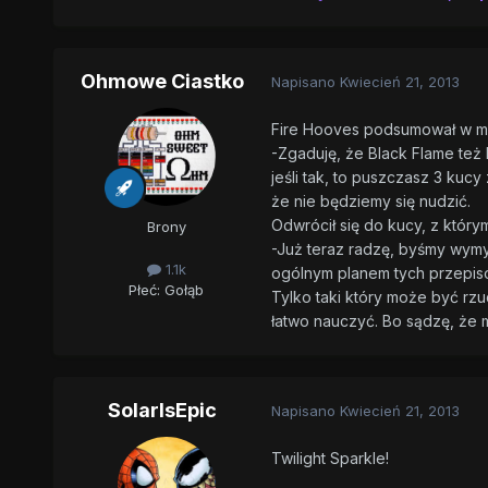
Ohmowe Ciastko
Napisano
Kwiecień 21, 2013
Fire Hooves podsumował w my
-Zgaduję, że Black Flame też 
jeśli tak, to puszczasz 3 ku
że nie będziemy się nudzić.
Odwrócił się do kucy, z którym
Brony
-Już teraz radzę, byśmy wymy
1.1k
ogólnym planem tych przepisó
Płeć:
Gołąb
Tylko taki który może być rz
łatwo nauczyć. Bo sądzę, że mo
SolarIsEpic
Napisano
Kwiecień 21, 2013
Twilight Sparkle!