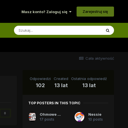
Zarejestruj się
Masz konto? Zaloguj się
Cała aktywność
Odpowiedzi
Created
Ostatnia odpowiedź
102
13 lat
13 lat
TOP POSTERS IN THIS TOPIC
0
Ohmowe Ciastko
Nessie
17 posts
10 posts