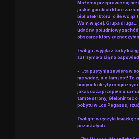
Możemy przeprawić się przez
jaskiń górskich które zazn
biblioteki która, o ile wci
Wam więcej. Grupa druga... 
udać na południowy zachód,
obszarze który zaznaczyłam 
Twilight wyjęła z torby księ
zatrzymała się na ospowiedz
- ...ta pustynia zawiera w s
nie widać, ale tam jest! To 
budynek okryty magicznym p
jakaś oaza przepełniona mag
tamte strony, Gleipnir też
pobytu w Los Pegasus, rzuć
Twilight wręczyła książkę 
pozostałych.