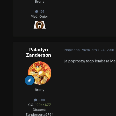
Brony
191
Płeć:
Ogier
Paladyn
Napisano
Październik 24, 2018
Zanderson
ja poproszę tego lembasa Mello
Brony
2.5k
GG:
10944677
Discord:
Zandersen#9764