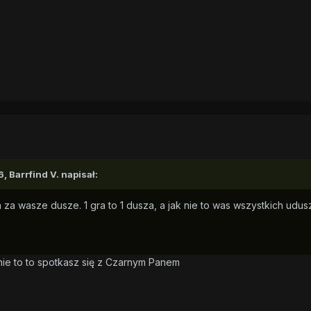
6,
Barrfind V.
napisał:
 za wasze dusze. 1 gra to 1 dusza, a jak nie to was wszystkich udus
 nie to to spotkasz się z Czarnym Panem