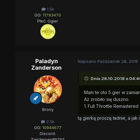
1.5k
GG:
11793470
Płeć:
Ogier
Paladyn
Napisano
Październik 28, 2018
Zanderson
Dnia 28.10.2018 o 04:4
Mam te oto 5 gier w zamian
Aż zrobiło się duszno.
1. Full Throttle Remastered
Brony
tą gierkę proszę ładnie, a jak
2.5k
GG:
10944677
Discord:
Zandersen#9764