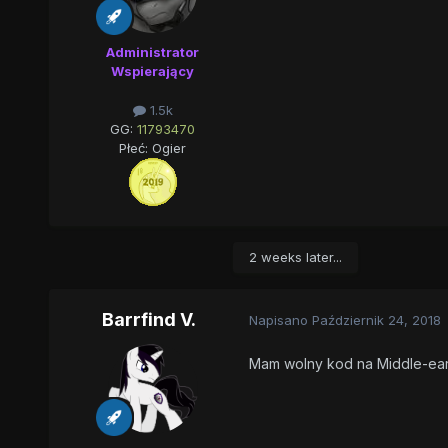
Administrator
Wspierający
1.5k
GG:
11793470
Płeć:
Ogier
2 weeks later...
Barrfind V.
Napisano
Październik 24, 2018
Mam wolny kod na Middle-ear