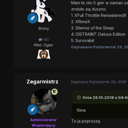
Mam te oto 5 gier w zamian za
zrobiło się duszno.
1. XFull Throttle RemasteredX
2. XRimeX
3. Silence of the Sleep
Brony
4. DISTRAINT: Deluxe Edition
191
5. Survivalist
Płeć:
Ogier
Edytowano
Październik 29, 2
Zegarmistrz
Napisano
Październik 28, 2018
Dnia 28.10.2018 o 04:4
Rime
Administrator
To ja poproszę.
Wspierający