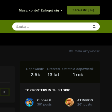
Zarejestruj się
Masz konto? Zaloguj się
Cała aktywność
Odpowiedzi
Created
Ostatnia odpowiedź
2.5k
13 lat
1 rok
TOP POSTERS IN THIS TOPIC
8
Cipher 618
ATIMKOS
301 posts
261 posts