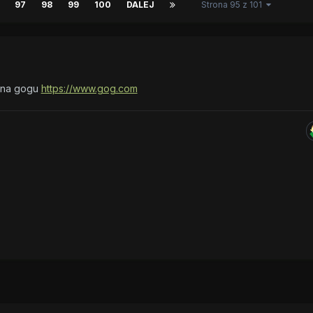
97
98
99
100
DALEJ
Strona 95 z 101
 na gogu
https://www.gog.com