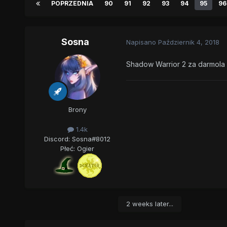
POPRZEDNIA
90
91
92
93
94
95
96
Sosna
Napisano
Październik 4, 2018
Shadow Warrior 2 za darmola
Brony
1.4k
Discord: Sosna#8012
Płeć:
Ogier
2 weeks later...