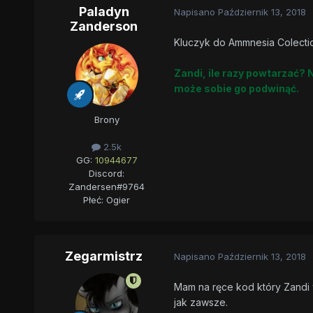
Paladyn
Napisano
Październik 13, 2018
Zanderson
Kluczyk do Ammnesia Colection
Zandi, ile razy powtarzać? 
może sobie go podwinąć.
Brony
2.5k
GG:
10944677
Discord:
Zandersen#9764
Płeć:
Ogier
Zegarmistrz
Napisano
Październik 13, 2018
Mam na ręce kod który Zandi w
jak zawsze.