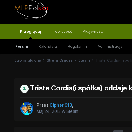
Przeglądaj
Twórczość
Aktywność
Forum
Kalendarz
Regulamin
Administracja
Strona główna
Strefa Gracza
Steam
Triste Cordis(i spół
Triste Cordis(i spółka) oddaje 
Przez
Cipher 618
,
Maj 24, 2013
w
Steam