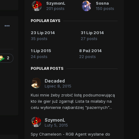
SzymonL
Sosna
201 posts
150 posts
POPULAR DAYS
23 Lip 2014
31 Lip 2014
35 posts
27 posts
1 Lip 2015
8 Paź 2014
24 posts
22 posts
2
POPULAR POSTS
Decaded
Lipiec 8, 2015
Kusi mnie żeby zrobić listę podsumowującą
kto ile gier już zgarnął. Lista ta miałaby na
celu wyłonienie najbardziej "pazernych"...
SzymonL
Luty 5, 2015
Spy Chameleon - RGB Agent wysłane do