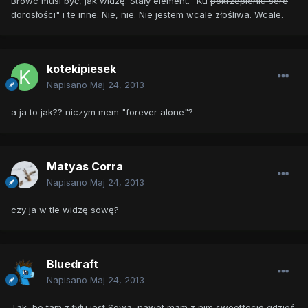
Browc musi być, jak widzę. Stały element. "Ku
pokrzepieniu serc
dorosłości" i te inne. Nie, nie. Nie jestem wcale złośliwa. Wcale.
kotekipiesek
Napisano
Maj 24, 2013
a ja to jak?? niczym mem "forever alone"?
Matyas Corra
Napisano
Maj 24, 2013
czy ja w tle widzę sowę?
Bluedraft
Napisano
Maj 24, 2013
Tak, bo tam z tyłu jest Sowa, nawet mam z nim sweetfocię gdzieś