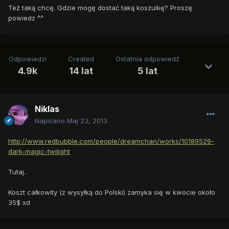
Też taką chcę. Gdzie mogę dostać taką koszulkę? Proszę
powiedz ^^
Odpowiedzi
Created
Ostatnia odpowiedź
4.9k
14 lat
5 lat
Niklas
Napisano
Maj 23, 2013
http://www.redbubble.com/people/dreamchan/works/10189529-
dark-magic-twilight
Tutaj.
Koszt całkowity (z wysyłką do Polski) zamyka się w kwocie około
35$ xd