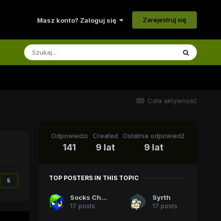
Zarejestruj się
Masz konto? Zaloguj się
Cała aktywność
Odpowiedzi
Created
Ostatnia odpowiedź
141
9 lat
9 lat
TOP POSTERS IN THIS TOPIC
5
Socks Chaser
Syrth
17 posts
17 posts