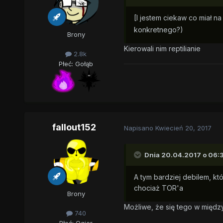
[I jestem ciekaw co miał n
konkretnego?)
Brony
Kierowali nim reptilianie
2.8k
Płeć:
Gołąb
fallout152
Napisano
Kwiecień 20, 2017
Dnia 20.04.2017 o 06:
A tym bardziej debilem, kt
chociaż TOR'a
Brony
Możliwe, że się tego w między
740
Płeć:
Ogier