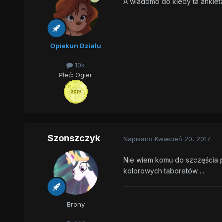
A wiadomo do kiedy ta ankiet
Opiekun Działu
10k
Płeć:
Ogier
Szonszczyk
Napisano
Kwiecień 20, 2017
Nie wiem komu do szczęścia p
kolorowych taboretów ...
Brony