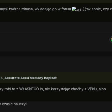
a myśli twórca minusa, wkładając go w forum
.](tak sobie, czy 
35,
Accurate Accu Memory
napisał:
óry robi to z WŁASNEGO ip, nie korzystając choćby z VPNu, albo
 czasie nauczyli.