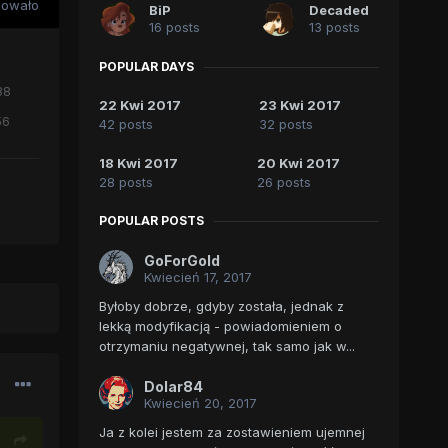
sowało
BiP
Decaded
16 posts
13 posts
POPULAR DAYS
38
22 Kwi 2017
23 Kwi 2017
56
42 posts
32 posts
18 Kwi 2017
20 Kwi 2017
28 posts
26 posts
POPULAR POSTS
GoForGold
Kwiecień 17, 2017
Byłoby dobrze, gdyby została, jednak z
lekką modyfikacją - powiadomieniem o
otrzymaniu negatywnej, tak samo jak w...
Dolar84
Kwiecień 20, 2017
Ja z kolei jestem za zostawieniem ujemnej