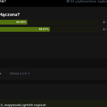
ona?
94 użytkowników zagło
yłączona?
Strona 3 z 6
53,
wopybookLight46
napisał: