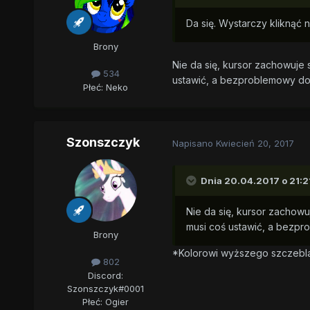
Da się. Wystarczy kliknąć n
Brony
Nie da się, kursor zachowuje s
534
ustawić, a bezproblemowy dos
Płeć:
Neko
Szonszczyk
Napisano
Kwiecień 20, 2017
Dnia 20.04.2017 o 21:2
Nie da się, kursor zachowuj
musi coś ustawić, a bezpro
Brony
*Kolorowi wyższego szczebla 
802
Discord:
Szonszczyk#0001
Płeć:
Ogier