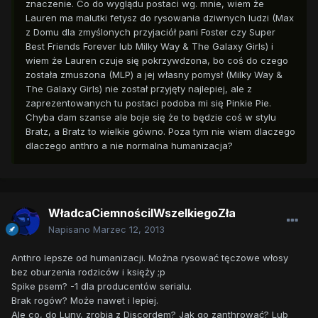
znaczenie. Co do wyglądu postaci wg. mnie, wiem że
Lauren ma malutki fetysz do rysowania dziwnych ludzi (Max
z Domu dla zmyślonych przyjaciół pani Foster czy Super
Best Friends Forever lub Milky Way & The Galaxy Girls) i
wiem że Lauren czuje się pokrzywdzona, bo coś do czego
została zmuszona (MLP) a jej własny pomysł (Milky Way &
The Galaxy Girls) nie został przyjęty najlepiej, ale z
zaprezentowanych tu postaci podoba mi się Pinkie Pie.
Chyba dam szanse ale boje się że to będzie coś w stylu
Bratz, a Bratz to wielkie gówno. Poza tym nie wiem dlaczego
dlaczego anthro a nie normalna humanizacja?
WładcaCiemnościIWszelkiegoZła
Napisano
Marzec 12, 2013
Anthro lepsze od humanizacji. Można rysować tęczowe włosy
bez oburzenia rodziców i księży ;p
Spike psem? -1 dla producentów serialu.
Brak rogów? Może nawet i lepiej.
Ale co, do Luny, zrobią z Discordem? Jak go zanthrować? Lub