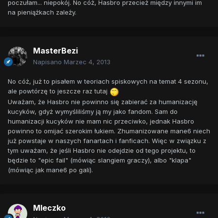
poczułam... niepokój. No cóż, Hasbro przecież między innymi im
na pieniążkach zależy.
MasterBezi
Napisano
Marzec 4, 2013
No cóż, już to pisałem w teoriach spiskowych na temat 4 sezonu,
ale powtórzę to jeszcze raz tutaj
Uważam, że Hasbro nie powinno się zabierać za humanizację
kucyków, gdyż wymyśliliśmy ją my jako fandom. Sam do
humanizacji kucyków nie mam nic przeciwko, jednak Hasbro
powinno to omijać szerokim łukiem. Zhumanizowane mane6 niech
już powstaje w naszych fanartach i fanficach. Więc w związku z
tym uważam, że jeśli Hasbro nie odejdzie od tego projektu, to
będzie to "epic fail" (mówiąc slangiem graczy), albo "klapa"
(mówiąc jak mane6 po gali).
Mleczko