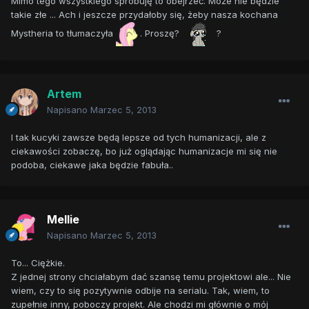
Mimo tego wszystkiego spróbuję to obejrzeć. Moźe nie będzie
takie złe ... Ach i jeszcze przydałoby się, żeby nasza kochana
Mystheria to tłumaczyła
. Proszę?
?
Artem
Napisano
Marzec 5, 2013
I tak kucyki zawsze będą lepsze od tych humanizacji, ale z
ciekawości zobaczę, bo już oglądając humanizacje mi się nie
podoba, ciekawe jaka będzie fabuła..
Mellie
Napisano
Marzec 5, 2013
To... Ciężkie.
Z jednej strony chciałabym dać szansę temu projektowi ale... Nie
wiem, czy to się pozytywnie odbije na serialu. Tak, wiem, to
zupełnie inny, poboczy projekt. Ale chodzi mi głównie o mój