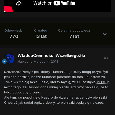
Odpowiedzi
Created
Ostatnia odpowiedź
770
13 lat
7 lat
WładcaCiemnościIWszelkiegoZła
Napisano
Marzec 4, 2013
Szczerze? Pomysł jest dobry. Humanizacje kucy mogą przybliżyć
jeszcze bardziej nasze ulubione postacie do nas. Ja jestem za.
Tylko wk***iają mnie ludzie, którzy myślą, że EG zastąpią
MLP:FiM
,
mimo tego, że Hasbro conajmniej pierdyliard razy napisało, że to
tylko poboczny projekt.
Ale tym, co popchnęło Hasbro do działania raczej były pieniążki.
Chociaż jak serial będzie dobry, to pieniążki będą się należeć.