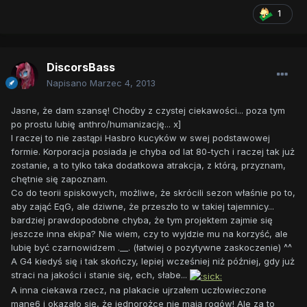
1
DiscorsBass
Napisano
Marzec 4, 2013
Jasne, że dam szansę! Choćby z czystej ciekawości... poza tym
po prostu lubię anthro/humanizację... x]
I raczej to nie zastąpi Hasbro kucyków w swej podstawowej
formie. Korporacja posiada je chyba od lat 80-tych i raczej tak już
zostanie, a to tylko taka dodatkowa atrakcja, z którą, przyznam,
chętnie się zapoznam.
Co do teorii spiskowych, możliwe, że skrócili sezon właśnie po to,
aby zająć EqG, ale dziwne, że przeszło to w takiej tajemnicy...
bardziej prawdopodobne chyba, że tym projektem zajmie się
jeszcze inna ekipa? Nie wiem, czy to wyjdzie mu na korzyść, ale
lubię być czarnowidzem .__. (łatwiej o pozytywne zaskoczenie) ^^
A G4 kiedyś się i tak skończy, lepiej wcześniej niż później, gdy już
straci na jakości i stanie się, ech, słabe...
A inna ciekawa rzecz, na plakacie ujrzałem uczłowieczone
mane6 i okazało się, że jednorożce nie mają rogów! Ale za to