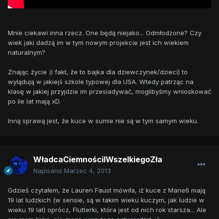
Mnie ciekawi inna rzecz. One będą niejako... Odmłodzone? Czy
wiek jaki dadzą im w tym nowym projekcie jest ich wiekiem
naturalnym?
Znając życie (i fakt, że to bajka dla dziewczynek/dzieci) to
wylądują w jakiejś szkole typowej dla USA. Wtedy patrząc na
klasę w jakiej przyjdzie im przesiadywać, moglibyśmy wnioskować
po ile lat mają xD.
Inną sprawą jest, że kuce w sumie nie są w tym samym wieku.
WładcaCiemnościIWszelkiegoZła
Napisano
Marzec 4, 2013
Gdzieś czytałem, że Lauren Faust mówiła, iż kuce z Mane6 mają
19 lat ludzkich (w sensie, są w takim wieku kuczym, jak ludzie w
wieku 19 lat) oprócz, Flutterki, która jest od nich rok starsza... Ale