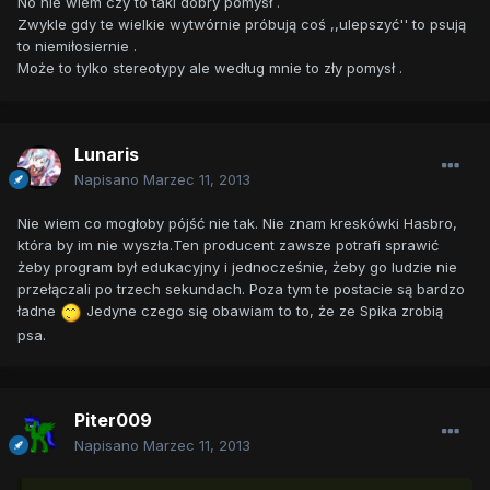
No nie wiem czy to taki dobry pomysł .
Zwykle gdy te wielkie wytwórnie próbują coś ,,ulepszyć'' to psują
to niemiłosiernie .
Może to tylko stereotypy ale według mnie to zły pomysł .
Lunaris
Napisano
Marzec 11, 2013
Nie wiem co mogłoby pójść nie tak. Nie znam kreskówki Hasbro,
która by im nie wyszła.Ten producent zawsze potrafi sprawić
żeby program był edukacyjny i jednocześnie, żeby go ludzie nie
przełączali po trzech sekundach. Poza tym te postacie są bardzo
ładne
Jedyne czego się obawiam to to, że ze Spika zrobią
psa.
Piter009
Napisano
Marzec 11, 2013