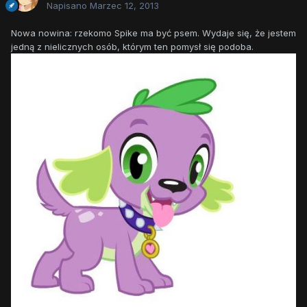
Napisano
Marzec 12, 2013
Nowa nowina: rzekomo Spike ma być psem. Wydaje się, że jestem
jedną z nielicznych osób, którym ten pomysł się podoba.