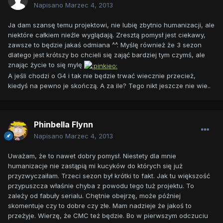
Napisano
Marzec 4, 2013
Ja dam szansę temu projektowi, nie lubię zbytnio humanizacji, ale
niektóre całkiem nieźle wyglądają. Zresztą pomysł jest ciekawy,
zawsze to będzie jakaś odmiana ^^. Myślę również że 3 sezon
dlatego jest krótszy bo chcieli się zająć bardziej tym czymś, ale
znając życie to się mylę
A jeśli chodzi o G4 i tak nie będzie trwać wiecznie przecież,
kiedyś na pewno je skończą. A za ile? Tego nikt jeszcze nie wie..
Phinbella Flynn
Napisano
Marzec 4, 2013
Uważam, że to nawet dobry pomysł. Niestety dla mnie
humanizacje nie zastąpią mi kucyków do których się już
przyzwyczaiłam. Trzeci sezon był krótki to fakt. Jak tu większość
przypuszcza właśnie chyba z powodu tego tuż projektu. To
zależy od fabuły serialu. Chętnie obejrzę, może później
skomentuje czy to dobre czy złe. Mam nadzieje że jakoś to
przeżyje. Wierzę, że CMC też będzie. Bo w pierwszym odczuciu