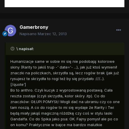
Gamerbrony
Napisano
Marzec 12, 2013
\ napisał:
Humanizacje same w sobie mi się nie podobają: kolorowe
skiny (Rarity to jakiś trup -' date='- ...), jak już ktoś wymienił
znaczki na policzkach, skrzydła są, lecz rogów brak (jak już
rysujesz te skrzydła to rogi też by się przydało :///...).
[/quote']
Bo to anthro. Czyli kucyk z wyprostowaną postawą. Cała
reszta zostaje (czyli skrzydła, kolor skóry .itp). Co do
znaczków: GŁUPI POMYSŁ! Mogli dać na ubraniu czy co one
tam noszą. A co do rogów to mi się wydaje że Rarity i Twi
będą miały jakąś magiczną różdżkę czy coś w stylu laski
Gandalfa. Co do Spika jako psa: OK. Fajny pomysł ale po co
on komu? Praktycznie w bajce ma bardzo malutkie