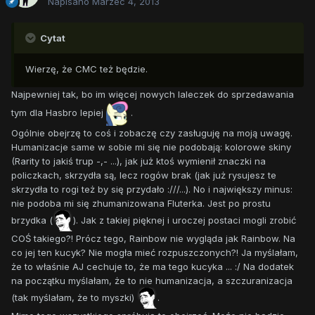
Napisano
Marzec 4, 2013
Cytat
Wierzę, że CMC też będzie.
Najpewniej tak, bo im więcej nowych laleczek do sprzedawania
tym dla Hasbro lepiej
.
Ogólnie obejrzę to coś i zobaczę czy zasługuję na moją uwagę.
Humanizacje same w sobie mi się nie podobają: kolorowe skiny
(Rarity to jakiś trup -,- ...), jak już ktoś wymienił znaczki na
policzkach, skrzydła są, lecz rogów brak (jak już rysujesz te
skrzydła to rogi też by się przydało :///...). No i największy minus:
nie podoba mi się zhumanizowana Fluterka. Jest po prostu
brzydka (
). Jak z takiej pięknej i uroczej postaci mogli zrobić
COŚ takiego?! Prócz tego, Rainbow nie wygląda jak Rainbow. Na
co jej ten kucyk? Nie mogła mieć rozpuszczonych?! Ja myślałam,
że to właśnie AJ cechuje to, że ma tego kucyka ... :/ Na dodatek
na początku myślałam, że to nie humanizacja, a szczuranizacja
(tak myślałam, że to myszki)
.