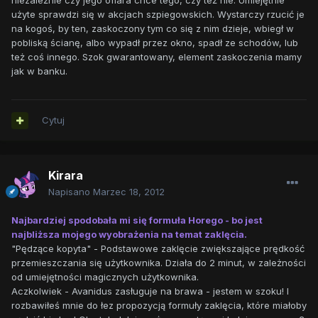
niezależnie czy jego ofiara chce tego, czy też nie. Umiejętnie
użyte sprawdzi się w akcjach szpiegowskich. Wystarczy rzucić je
na kogoś, by ten, zaskoczony tym co się z nim dzieje, wbiegł w
pobliską ścianę, albo wypadł przez okno, spadł ze schodów, lub
też coś innego. Szok gwarantowany, element zaskoczenia mamy
jak w banku.
Cytuj
Kirara
Napisano
Marzec 18, 2012
Najbardziej spodobała mi się formuła Horego - bo jest
najbliższa mojego wyobrażenia na temat zaklęcia.
"Pędzące kopyta" - Podstawowe zaklęcie zwiększające prędkość
przemieszczania się użytkownika. Działa do 2 minut, w zależności
od umiejętności magicznych użytkownika.
Aczkolwiek - Avanidus zasługuje na brawa - jestem w szoku! I
rozbawiłeś mnie do łez propozycją formuły zaklęcia, które miałoby