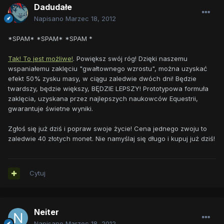
Dadudałe
Napisano
Marzec 18, 2012
*SPAM* *SPAM* *SPAM *
Tak! To jest możliwe!
. Powiększ swój róg! Dzięki naszemu
wspaniałemu zaklęciu "gwałtownego wzrostu", można uzyskać
efekt 50% zysku masy, w ciągu zaledwie dwóch dni! Będzie
twardszy, będzie większy, BĘDZIE LEPSZY! Prototypowa formuła
zaklęcia, uzyskana przez najlepszych naukowców Equestrii,
gwarantuje świetne wyniki.
Zgłoś się już dziś i popraw swoje życie! Cena jednego zwoju to
zaledwie 40 złotych monet. Nie namyślaj się długo i kupuj już dziś!
Cytuj
Neiter
Napisano
Marzec 18, 2012