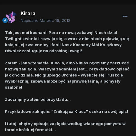
Kirara
Napisano
Marzec 16, 2012
Tak jest moi kochani! Pora na nową zabawę! Niech dział
Twilight kwitnie i rozwija się, a wraz z nim niech pojawiają się
kolejni jej zwolennicy i fani! Nasz Kochany Mól Książkowy
również zasługuje na odrobinę uwagi!
Zatem - jak w temacie. Albo ja, albo Niklas będziemy zarzucać
nazwą zaklęcia. Waszym zadaniem jest... przykładowo opisać
jak ono działa. Nic głupiego Bronies - wysilcie się i ruszcie
wyobraźnię, zabawa może być naprawdę fajna, a pomysły
szalone!
Zacznijmy zatem od przykładu...
Przykładowe zaklęcie: "Znikająca Klacz" czeka na swój opis!
I tutaj, chętny opisuje zaklęcie według własnego pomysłu w
formie krótkiej formułki...