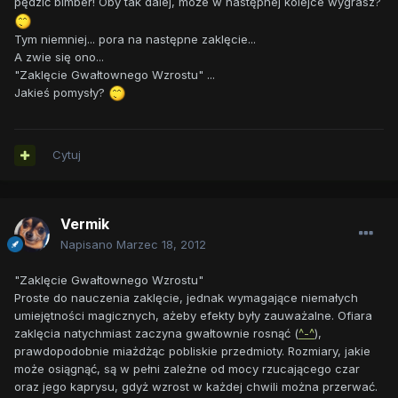
pędzić bimber! Oby tak dalej, może w następnej kolejce wygrasz?
Tym niemniej... pora na następne zaklęcie...
A zwie się ono...
"Zaklęcie Gwałtownego Wzrostu" ...
Jakieś pomysły?
Cytuj
Vermik
Napisano
Marzec 18, 2012
"Zaklęcie Gwałtownego Wzrostu"
Proste do nauczenia zaklęcie, jednak wymagające niemałych
umiejętności magicznych, ażeby efekty były zauważalne. Ofiara
zaklęcia natychmiast zaczyna gwałtownie rosnąć (
^-^
),
prawdopodobnie miażdżąc pobliskie przedmioty. Rozmiary, jakie
może osiągnąć, są w pełni zależne od mocy rzucającego czar
oraz jego kaprysu, gdyż wzrost w każdej chwili można przerwać.