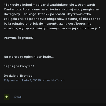
"Zaklęcie z księgi magicznej znajdującej się w Archiwach
Canterlotu. Polega ono na zużyciu znikomej mocy magicznej
do tego by... zniknąć. Ot tak - po prostu. Użytkowniczka
zaklęcia znika i jest na tyle długo niewidzialna, aż nie zechce
by ją odnaleziono, lub do momentu aż na coś / kogoś nie
wpadnie, wytrącając się tym samym ze swojej koncentracji. "
Prawda, że proste?
Na pierwszy ogień niech idzie...
"Pędzące kopyta" !
Do dzieła, Bronies!
Edytowano
Luty 1, 2016
przez Hoffman
Cytuj