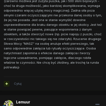
(zarówno możliwa jest zużyta puszka, jak i 500 słoni bojowych -
choć ta druga możliwość, jako bardziej skomplikowana, wymaga
odpowiednio więcej użytej mocy magicznej). Żadna siła poza
silnymi czarami oczyszczającymi nie przekona danej osoby o tym,
że jej nie posiada. Jest ona w stanie wymyślić dowolne
usprawiedliwienie dla braku danego obiektu w jej okolicy. Jest też
w stanie powiązać pewne, pasujące wspomnienia z danym
obiektem, a także stworzyć nowe (np. picie napoju z puszki, choć
w rzeczywistości nic takiego się nie zdarzyło). Rzucenie drugiego
Słowa Mocy "MASZ" na osobę anuluje efekt pierwszego, tak
samo odpowiednie zaklęcia lub rytuały oczyszczające. Osoba
natychmiast zapomina o efekcie danego zaklęcia i tworzy
logiczne uzasadnienie, pomijając zaklęcie, dlaczego robiła
właśnie te czynności. Nie chcę być złośliwy, ale trochę ta runda
potrwała:p
Cytuj
Lemuur