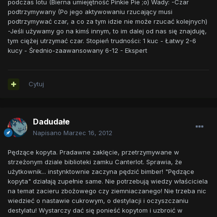
podczas lotu (Bierna umiejętność Pinkie Pie ;o) Wady: -Czar
podtrzymywany (Po jego aktywowaniu rzucający musi
podtrzymywać czar, a co za tym idzie nie może rzucać kolejnych)
-Jeśli używamy go na kimś innym, to im dalej od nas się znajduję,
tym ciężej utrzymać czar. Stopień trudności: 1 kuc - Łatwy 2-6
kucy - Średnio-zaawansowany 6-12 - Ekspert
Cytuj
Dadudałe
Napisano
Marzec 16, 2012
Pędzące kopyta. Pradawne zaklęcie, przetrzymywane w
strzeżonym dziale biblioteki zamku Canterlot. Sprawia, że
użytkownik... instynktownie zaczyna pędzić bimber! "Pędzące
kopyta" działają zupełnie same. Nie potrzebują wiedzy właściciela
na temat zacieru zbożowego czy ziemniaczanego! Nie trzeba nic
wiedzieć o nastawie cukrowym, o destylacji i oczyszczaniu
destylatu! Wystarczy dać się ponieść kopytom i uzbroić w