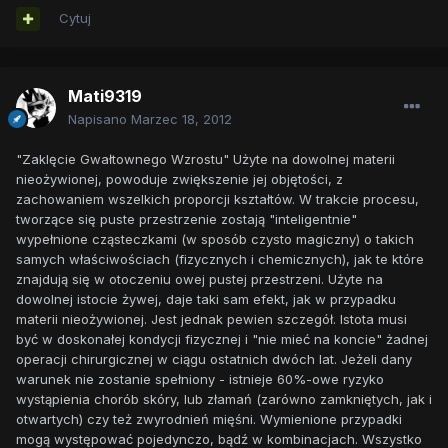
Cytuj
Mati9319
Napisano
Marzec 18, 2012
"Zaklęcie Gwałtownego Wzrostu" Użyte na dowolnej materii
nieożywionej, powoduje zwiększenie jej objętości, z
zachowaniem wszelkich proporcji kształtów. W trakcie procesu,
tworzące się puste przestrzenie zostają "inteligentnie"
wypełnione cząsteczkami (w sposób czysto magiczny) o takich
samych właściwościach (fizycznych i chemicznych), jak te które
znajdują się w otoczeniu owej pustej przestrzeni. Użyte na
dowolnej istocie żywej, daje taki sam efekt, jak w przypadku
materii nieożywionej. Jest jednak pewien szczegół. Istota musi
być w doskonałej kondycji fizycznej i "nie mieć na koncie" żadnej
operacji chirurgicznej w ciągu ostatnich dwóch lat. Jeżeli dany
warunek nie zostanie spełniony - istnieje 60%-owe ryzyko
wystąpienia chorób skóry, lub złamań (zarówno zamkniętych, jak i
otwartych) czy też zwyrodnień mięśni. Wymienione przypadki
mogą występować pojedynczo, bądź w kombinacjach. Wszystko