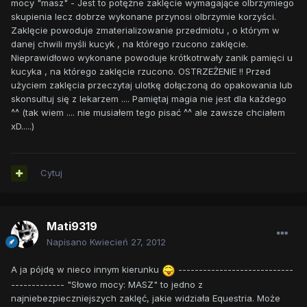
mocy "masz" - Jest to potężne zaklęcie wymagające olbrzymiego
skupienia lecz dobrze wykonane przynosi olbrzymie korzyści.
Zaklęcie powoduje zmaterializowanie przedmiotu , o którym w
danej chwili myśli kucyk , na którego rzucono zaklęcie.
Nieprawidłowo wykonane powoduje krótkotrwały zanik pamięci u
kucyka , na którego zaklęcie rzucono. OSTRZEŻENIE !! Przed
użyciem zaklęcia przeczytaj ulotkę dołączoną do opakowania lub
skonsultuj się z lekarzem .... Pamiętaj magia nie jest dla każdego
^^ (tak wiem .... nie musiałem tego pisać ^^ ale zawsze chciałem
xD.....)
Cytuj
Mati9319
Napisano
Kwiecień 27, 2012
A ja pójdę w nieco innym kierunku
----------------------------
------------- "Słowo mocy: MASZ" to jedno z
najniebezpieczniejszych zaklęć, jakie widziała Equestria. Może