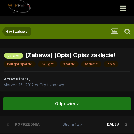
Gry i zabawy
[Zabawa] [Opis] Opisz zaklęcie!
zabawa
twilight sparkle
twilight
sparkle
zaklęcie
opis
Przez
Kirara
,
Marzec 16, 2012
w
Gry i zabawy
Odpowiedz
POPRZEDNIA
Strona 1 z 7
DALEJ