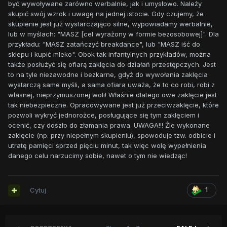
być wywoływane zarówno werbalnie, jak i umysłowo. Należy
skupić swój wzrok i uwagę na jednej istocie. Gdy czujemy, że
skupienie jest już wystarczająco silne, wypowiadamy werbalnie,
lub w myślach: "MASZ [cel wyrażony w formie bezosobowej]". Dla
przykładu: "MASZ zatańczyć breakdance", lub "MASZ iść do
sklepu i kupić mleko". Obok tak infantylnych przykładów, można
także posłużyć się ofiarą zaklęcia do działań przestępczych. Jest
to na tyle niezawodne i bezkarne, gdyż do wywołania zaklęcia
wystarczą same myśli, a sama ofiara uważa, że to co robi, robi z
własnej, nieprzymuszonej woli! Właśnie dlatego owe zaklęcie jest
tak niebezpieczne. Opracowywane jest już przeciwzaklęcie, które
pozwoli wykryć jednorożce, posługujące się tym zaklęciem i
ocenić, czy doszło do złamania prawa. UWAGA!!! Źle wykonane
zaklęcie (np. przy niepełnym skupieniu), spowoduje tzw. odbicie i
utratę pamięci sprzed pięciu minut, tak więc wolę wypełnienia
danego celu narzucimy sobie, nawet o tym nie wiedząc!
Cytuj
1