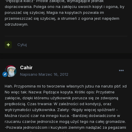
"Pędząca klacz" Proste zaklęcie, wymagające jednak
dopracowania. Polega ono na zaklęciu swoich kopyt i ogona, by
poruszać się szybciej. Magia na kopytach pozwala im
przemieszczać się szybciej, a strumień z ogona jest napędem
odrzutowym.
Cytuj
Cahir
Napisano
Marzec 16, 2012
Hah. Przypomina mi to tworzenie własnych jutsu na naruto pbf. xd
No więc tak: Nazwa: Pędzące kopyta. Krótki opis: Przydatne
zaklęcie, dzięki któremu użytkownik porusza się ze zdwojoną
prędkością. Czas trwania: W zależności od kondycji, oraz
wytrzymałości użytkownika. Zalety: -Nigdy więcej spóźnień! -
Można rzucić czar na innego kuca. -Bardziej doświadczone w
rzucaniu czarów jednorożce mogą użyć tego na całej gromadzie.
-Pozwala jednorożcom i kucykom ziemnym nadążać za pegazami