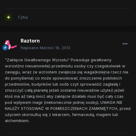
Cytuj
Raztorn
Napisano
Marzec 18, 2012
"Zaklęcie Gwałtownego Wzrostu" Powoduje gwałtowny
wzrost(no niesamowite) przedmiotu osoby czy czegokolwiek w
zasięgu, wraz ze wzrostem zwiększa się waga(kolejna rzecz nie
do pomyślenia) co może spowodować zniszczenie pobliskich
przedmiotów, budynków lub osób czyli sprowadzić zagładę i
zniszczyć całą planetę jeżeli zostanie nieuważnie użyte(i jeżeli
ktoś ma aż taką moc) aby zaklęcie działało musi być cały czas
pod wpływem magii (niekoniecznie jednej osoby). UWAGA NIE
NALEŻY STOSOWAĆ W POMIESZCZENIACH ZAMKNIĘTYCH, przed
użyciem skonsultuj się z lekarzem, farmaceutą, magiem lub
alchemikiem.