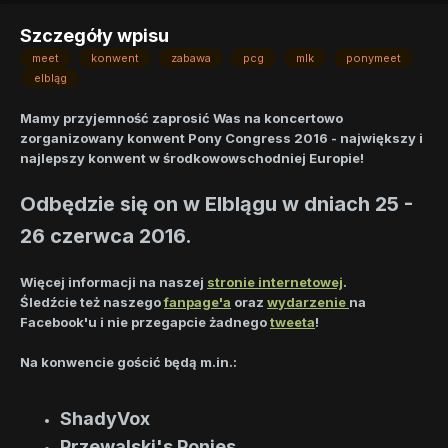
Szczegóły wpisu
meet
konwent
zabawa
pcg
mlk
ponymeet
elbląg
Mamy przyjemność zaprosić Was na koncertowo
zorganizowany konwent Pony Congress 2016 - największy i
najlepszy konwent w środkowowschodniej Europie!
Odbędzie się on w Elblągu w dniach 25 -
26 czerwca 2016.
Więcej informacji na naszej
stronie internetowej
.
Śledźcie też naszego
fanpage'a
oraz
wydarzenie
na
Facebook'u i nie przegapcie żadnego
tweeta
!
Na konwencie gościć będą m.in.:
ShadyVox
Przewalski's Ponies