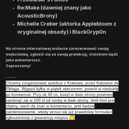
Re:Make (dawniej znany jako
AcousticBrony)
Michelle Creber (aktorka Applebloom z
oryginalnej obsady) i BlackGryp0n
Na stronie internetowej możecie zarezerwować swoją
wejściówkę, zgłosić się ze swoją prelekcją, stoiskiem bądź
jako wolontariusz.
Zapraszamy!
------
Chcemy zorganizować autobus z Krakowa, przez Katowice do
Elbląga. Wyjazd byłby w piątek wieczorem, powrót w niedzielę
po konwencie. Przy ok 40 os. koszt w dwie strony powinien
zamknąć się w 100 zł od osoby w dwie strony. Jeśli ktoś jest
chętny, niech da znać w komentarzu, jeśli będzie
zainteresowanie, wtedy wrzuci się już prawdziwy formularz
zgłoszeniowy z gwarancją miejsca