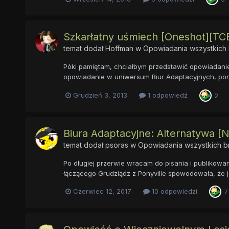
Szkarłatny uśmiech [Oneshot][TC
temat dodał
Hoffman
w
Opowiadania wszystkich 
Póki pamiętam, chciałbym przedstawić opowiadanie,
opowiadanie w uniwersum Biur Adaptacyjnych, poni
Grudzień 3, 2013
1 odpowiedź
2
Biura Adaptacyjne: Alternatywa 
temat dodał
psoras
w
Opowiadania wszystkich b
Po długiej przerwie wracam do pisania i publikowa
łączącego Grudziądz z Ponyville spowodowała, że je
Czerwiec 12, 2017
10 odpowiedzi
7