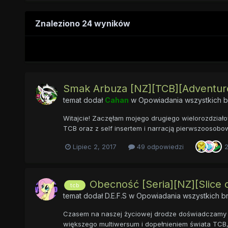
Znaleziono 24 wyników
Smak Arbuza [NZ][TCB][Adventure]
temat dodał
Cahan
w
Opowiadania wszystkich b
Witajcie! Zaczęłam mojego drugiego wielorozdziało
TCB oraz z self insertem i narracją pierwszoosobową
Lipiec 2, 2017
49 odpowiedzi
Obecność [Seria][NZ][Slice 
tcb
temat dodał
D.E.F.S
w
Opowiadania wszystkich b
Czasem na naszej życiowej drodze doświadczamy dz
większego multiwersum i dopełnieniem świata TCB, 