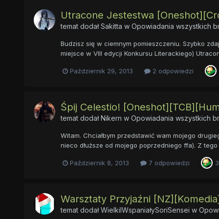
Utracone Jestestwa [Oneshot][Cr
temat dodał
Sakitta
w
Opowiadania wszystkich b
Budzisz się w ciemnym pomieszczeniu. Szybko zdaje
miejsce w VIII edycji Konkursu Literackiego) Utrac
Październik 29, 2013
2 odpowiedzi
Śpij Celestio! [Oneshot][TCB][Hu
temat dodał
Nikern
w
Opowiadania wszystkich b
Witam. Chciałbym przedstawić wam mojego drugiego f
nieco dłuższe od mojego poprzedniego ffa). Z tego
Październik 8, 2013
7 odpowiedzi
3
Warsztaty Przyjaźni [NZ][Komedi
temat dodał
WielkiIWspaniałySoriSensei
w
Opowi