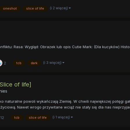
(i 2 więcej)
oneshot
slice of life
nfliktu: Rasa: Wygląd: Obrazek lub opis Cutie Mark: (Dla kucyków) Histor
(i 3 więcej)
2
tcb
dark
lice of life]
nies
o naturalne powoli wykańczają Ziemię. W chwili największej potęgi ga
yciową. Nawet wrogo przywitane wciąż nie stały się dla nas nieprzyjaci
(i 1 więcej)
12
tcb
slice of life