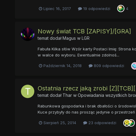
Lipiec 16, 2017
19 odpowiedzi
4
Nowy świat TCB [ZAPISY]/[GRA]
temat dodał
Magus
w
LGR
Fabuła Kilka słów Wzór karty Postaci Imię: Strona ko
w walce do wyboru. Ewentualnie zdolnoś...
Październik 14, 2018
809 odpowiedzi
Ostatnia rzecz jaką zrobi [Z][TCB][S
temat dodał
Thar
w
Opowiadania wszystkich bro
Rabunkowa gospodarka i brak dbałości o środowisk
Kuce przybyły do nas prosząc jedynie o przestrzeń ż
Sierpień 25, 2014
23 odpowiedzi