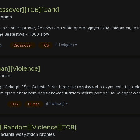
ossover][TCB][Dark]
ronies
sz sobie sprawę, że leżysz na stole operacyjnym. Gdy oślepia cię jasn
one Jestestwa < 1000 słów
(i 1 więcej)
2
Crossover
TCB
man][Violence]
ronies
icka pt. "Śpij Celestio". Nie będę się rozpisywał o czym jest i tak da
 miejsca chciałbym podziękować ludziom którzy pomogli mi w doprowadz
(i 1 więcej)
TCB
Human
a][Random][Violence][TCB]
adania wszystkich bronies