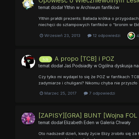
Opowieść o Wieczniewolnym Lesi
temat dodał
Ylthin
w
Archiwum fanfików
Ylthin prałdli prezents: Ballada krótka o przygoda
niechęci do sztampowych fanfików o "bronim w Ekłestr
Wrzesień 23, 2013
12 odpowiedzi
4
A propo [TCB] i POZ
tcb
temat dodał
Jaś Podsiadły
w
Ogólna dyskusja n
Czy tylko mi wydajel to się że POZ w fanfikach TC
zadymiarze i chuligani? Nikomu chyba nie przyszło 
Marzec 25, 2017
7 odpowiedzi
[ZAPISY][GRA] BUNT [Wojna FOL 
temat dodał
Elizabeth Eden
w
Galeria Chwały
Oto nadszedł dzień, kiedy życie Elizy zrobiło się za