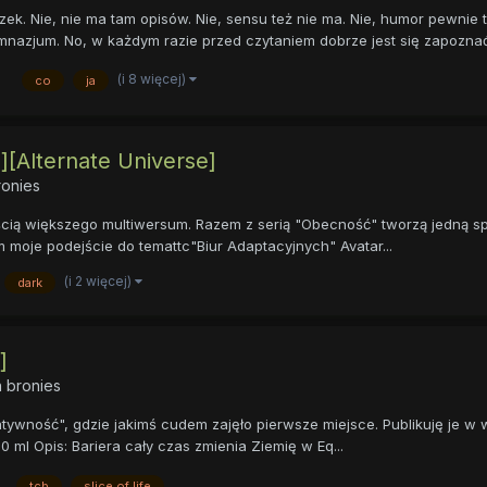
Nie, nie ma tam opisów. Nie, sensu też nie ma. Nie, humor pewnie t
nazjum. No, w każdym razie przed czytaniem dobrze jest się zapoznać z
(i 8 więcej)
co
ja
][Alternate Universe]
ronies
ścią większego multiwersum. Razem z serią "Obecność" tworzą jedną 
 moje podejście do temattc"Biur Adaptacyjnych" Avatar...
(i 2 więcej)
dark
]
 bronies
wność", gdzie jakimś cudem zajęło pierwsze miejsce. Publikuję je w we
0 ml Opis: Bariera cały czas zmienia Ziemię w Eq...
tcb
slice of life