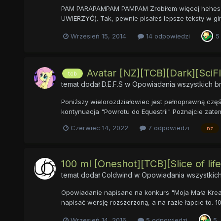
PAM PARAPAMPAM PAMPAM Zrobiłem więcej heheszek. 
UWIERZYĆ). Tak, pewnie pisałeś lepsze teksty w gim
Wrzesień 15, 2014
14 odpowiedzi
5
Avatar [NZ][TCB][Dark][SciFI
tcb
temat dodał
D.E.F.S
w
Opowiadania wszystkich b
Poniższy wielorozdziałowiec jest pełnoprawną czę
kontynuacja "Powrotu do Equestrii" Poznajcie zatem
Czerwiec 14, 2022
7 odpowiedzi
nz
100 ml [Oneshot][TCB][Slice of life
temat dodał
Coldwind
w
Opowiadania wszystkich
Opowiadanie napisane na konkurs "Moja Mała Kreaty
napisać wersję rozszerzoną, a na razie łapcie to. 10
Wrzesień 14, 2016
5 odpowiedzi
5