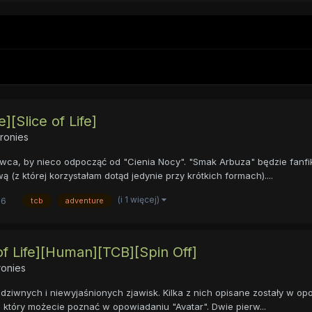
[Slice of Life]
ronies
wca, by nieco odpocząć od "Cienia Nocy". "Smak Arbuza" będzie fanfik
 (z której korzystałam dotąd jedynie przy krótkich formach)....
(i 1 więcej)
26
tcb
adventure
of Life][Human][TCB][Spin Off]
ronies
iwnych i niewyjaśnionych zjawisk. Kilka z nich opisane zostały w op
który możecie poznać w opowiadaniu "Avatar". Dwie pierw...