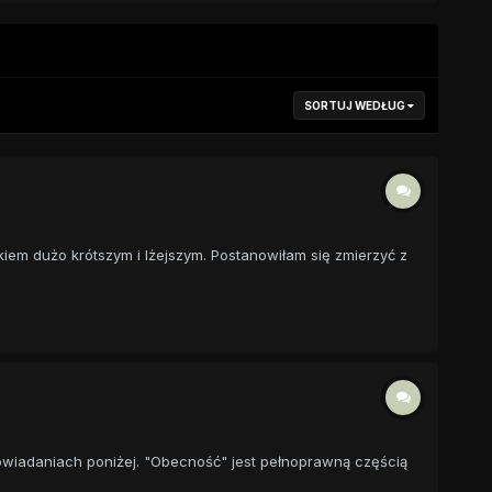
SORTUJ WEDŁUG
iem dużo krótszym i lżejszym. Postanowiłam się zmierzyć z
owiadaniach poniżej. "Obecność" jest pełnoprawną częścią