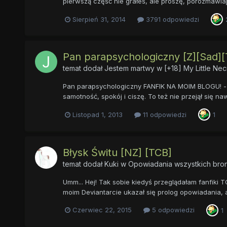
pierwszą część nie grałeś, ale proszę, porozmawiaj z
Sierpień 31, 2014
3791 odpowiedzi
Pan parapsychologiczny [Z][Sad][T
temat dodał
Jestem martwy
w
[+18] My Little Ne
Pan parapsychologiczny FANFIK NA MOIM BLOGU! - ht
samotność, spokój i ciszę. To też nie przejął się na
Listopad 1, 2013
11 odpowiedzi
1
Błysk Świtu [NZ] [TCB]
temat dodał
Kuki
w
Opowiadania wszystkich bron
Umm... Hej! Tak sobie kiedyś przeglądałam fanfiki 
moim Deviantarcie ukazał się prolog opowiadania, a 
Czerwiec 22, 2015
5 odpowiedzi
1