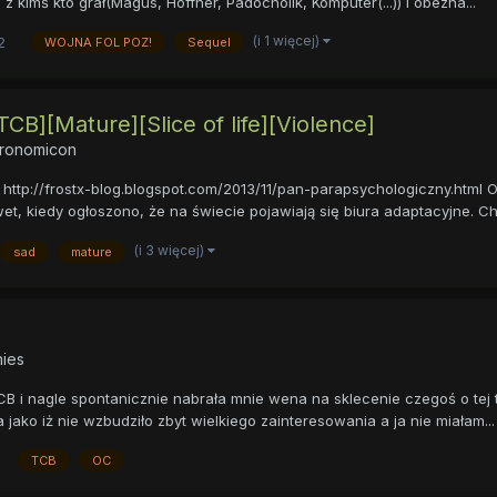
 kimś kto grał(Magus, Hoffner, Padocholik, Komputer(...)) i obezna...
(i 1 więcej)
2
WOJNA FOL POZ!
Sequel
CB][Mature][Slice of life][Violence]
cronomicon
tp://frostx-blog.blogspot.com/2013/11/pan-parapsychologiczny.html Op
wet, kiedy ogłoszono, że na świecie pojawiają się biura adaptacyjne. Ch.
(i 3 więcej)
sad
mature
ies
TCB i nagle spontanicznie nabrała mnie wena na sklecenie czegoś o tej
jako iż nie wzbudziło zbyt wielkiego zainteresowania a ja nie miałam...
TCB
OC