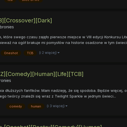
B][Crossover][Dark]
bronies
 które swego czasu zajęło pierwsze miejsce w VIII edycji Konkursu Li
eważ na ogół brakuje mi pomysłów na historie osadzone w tym świecie.
(i 2 więcej)
Oneshot
TCB
[NZ][Comedy][Human][Life][TCB]
ronies
nia dłuższych fanfików. Mam nadzieję, że się spodoba. Będzie więcej
go twórcy znaleźli się wraz z Twilight Sparkle w jednym świeci...
(i 3 więcej)
comedy
human