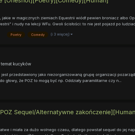
e [Oneshot][Poetry][Comedy][Human]
ch, jakie w magicznych ziemiach Equestrii wiódł pewien broniacz albo 
ii" i nudy na lekcji WFu. Gwoli ścisłości: to nie jest pojazd po ludziach
(i 3 więcej)
Poetry
Comedy
a temat kucyków
B jest przedstawiony jako niezorganizowaną grupę organizacji pozarzą
do głowy, że POZ to mogą być np. Oddziały paramilitarne czy n...
POZ Sequel/Alternatywne zakończenie][Human
 łatwe i miała za dużo wolnego czasu, dlatego powstał sequel do jej naj