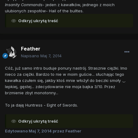
Insanity Commands
- jeden z kawałków, jednego z moich
ulubionych zespołów- Hail of the bulltes.
Odkryj ukrytą treść
Feather
Napisano
Maj 7, 2014
Cóż, już samo intro buduje ponury nastrój. Strasznie ciężki. Imo
nieco za ciężki. Bardzo to nie w moim guście... słuchając tego
kawałka czułem się, jakby ktoś mnie włożył do beczki smoły ._.
lepkiej, gęstej... zdecydowanie nie moja bajka 3/10. Przez
brzmienie zbyt monotonny...
To ja daję Huntress - Eight of Swords.
Odkryj ukrytą treść
Edytowano
Maj 7, 2014
przez Feather