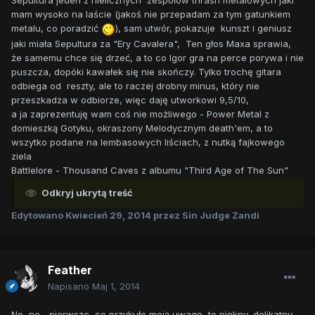
Sepultura jeden z nielicznych zespołów thrash metalowych jaki
mam wysoko na laście (jakoś nie przepadam za tym gatunkiem
metalu, co poradzić
), sam utwór, pokazuje kunszt i geniusz
jaki miała Sepultura za "Ery Cavalera", Ten głos Maxa sprawia,
że samemu chce się drzeć, a to co Igor gra na perce porywa i nie
puszcza, dopóki kawałek się nie skończy. Tylko trochę gitara
odbiega od reszty, ale to raczej drobny minus, który nie
przeszkadza w odbiorze, więc daję utworkowi 9,5/10,
a ja zaprezentuję wam coś nie możliwego - Power Metal z
domieszką Gotyku, okraszony Melodycznym death'em, a to
wszytko podane na lembasowych liściach, z nutką fajkowego
ziela
Battlelore - Thousand Caves z albumu "Third Age of The Sun"
Odkryj ukrytą treść
Edytowano
Kwiecień 29, 2014
przez Sin Judge Zandi
Feather
Napisano
Maj 1, 2014
No, no... pierwsze, co przykuło moją uwagę, to piękny, delikatny