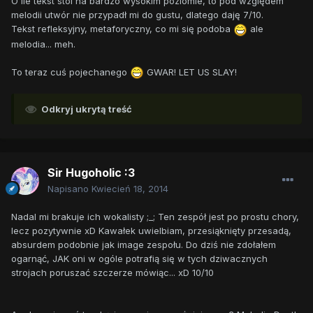
O ile tekst stoi na bardzo wysokim poziomie, to pod względem
melodii utwór nie przypadł mi do gustu, dlatego daję 7/10.
Tekst refleksyjny, metaforyczny, co mi się podoba
ale
melodia... meh.
To teraz cuś pojechanego
GWAR! LET US SLAY!
Odkryj ukrytą treść
Sir Hugoholic :3
Napisano
Kwiecień 18, 2014
Nadal mi brakuje ich wokalisty ;_; Ten zespół jest po prostu chory,
lecz pozytywnie xD Kawałek uwielbiam, przesiąknięty przesadą,
absurdem podobnie jak image zespołu. Do dziś nie zdołałem
ogarnąć, JAK oni w ogóle potrafią się w tych dziwacznych
strojach poruszać szczerze mówiąc... xD 10/10