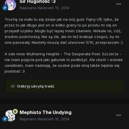
Sir Hugoholic :3
Napisano
Kwiecień 10, 2014
Trochę za mało tu się dzieje jak na mój gust. Fajny riff, tylko, że
przez to jak długo jest on w kółko grany to po prostu mi się on
przejadł szybko. Mogło być lepiej moim zdaniem. Wokale mi, cóż,
średnio podchodzą. Nie są złe, ale im też brakuje czegoś, by mi
one pasowały. Niestety muszę dać utworowi 5/10, przepraszam :(
A ode mnie Wuthering Heights - The Desperate Poet. Szczerze -
nie mam pojęcia pod jaki gatunek to podłożyć. Ale utwór i wokale
uwielbiam, mam nadzieję, że osobie pode mną także będzie się
podobać :3
Odkryj ukrytą treść
Mephisto The Undying
Napisano
Kwiecień 10, 2014