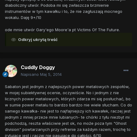
diaboliczny utwór. Podoba mi się zwłaszcza brzmienie
instrumentów w tym kawałku i to, że nie zagłuszają mocnego
wokalu. Daję 9+/10
ode mnie utwór Gary'ego Moore'a pt Victims Of The Future.
Odkryj ukrytą treść
Cuddly Doggy
Napisano
Maj 5, 2014
Sabaton jest jednym z najlepszych power metalowych zespołów,
w mojej subiektywnej ocenie, oczywiście. No i jednym z nie
licznych power metalowych, których zdarza mi się posłuchać, bo
w sumie power metalu to bardzo bardzo nie wiele słucham. Co do
samego kawałka- nie jest to najfajniejszy ich kawałek, raczej jest
jednym z mniej przeze mnie lubianych- te chórki z tyłu niezbyt mi
podchodzą, reszta właściwie jest ok, no może poza tym "Ghost
division" powtarzanych przy refrenie za każdym razem, trochę to
irytujące jest i raczej nie pasujące do całości. 6/10