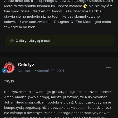
A ode mnie coś trochę innego i... poważniejszego? Melodic Death
Metal w wykonaniu Insomnium. Bardzo melodic
Ale nie mylić z
tym spod znaku Children of Bodom. Tutaj znacznie bardziej
stawia się na melodie niż na technikę czy skomplikowane
solówki. Utwór sam zwie się - Daughter Of The Moon i jest moim
faworytem od nich.
Odkryj ukrytą treść
Celofyz
Napisano
Kwiecień 23, 2014
^10/10
Nie słyszałem tak świetnego growlu, odkąd ostatni raz słuchałem
Amon Amarth (swoją drogą, muszę przyznać, że Niilo Sevanen i
Johan Hegg mają całkiem podobne głosy). Utwór zaskoczył mnie
kompozycją bogatszą, niż z początku zakładałem, że będzie. Już
nie mówiąc o świetnym tekście, którego pozazdrościłyby nawet