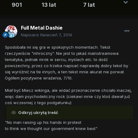
901
13 lat
7 lat
Full Metal Dashie
Napisano
Kwiecień 7, 2014
Spodobała mi się gra w spokojnych momentach. Tekst
rzeczywiście "mhroczny". Nie jest to jakaś mainstreamowa
tematyka, jednak mrok w sercu, myslach etc. to dość
powszechny, przez co trzeba napisać naprawdę dobry tekst by
się wyróżnić na tle innych, a ten tekst mnie akurat nie porwał.
Ogółem pozytywne wrażenia, 7/10.
Miał być Miecz wikinga, ale widać przeznaczenie chciało inaczej,
więc dam psychodeliczny rock (ciekawi mnie czy ktoś dawał już
coś wczesniej z tego podgatunku)
Odkryj ukrytą treść
"No man raising up his hands in protest
to think we thought our government knew best"