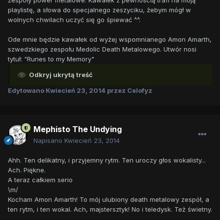
zespoły power metalowe. Kawałek z pewnością trafi na moją
playlistę, a słowa do specjalnego zeszyciku, żebym mógł w
wolnych chwilach uczyć się go śpiewać ^^.
Ode mnie będzie kawałek od wyżej wspomnianego Amon Amarth,
szwedzkiego zespołu Medolic Death Metalowego. Utwór nosi
tytuł: "Runes to my Memory"
Odkryj ukrytą treść
Edytowano
Kwiecień 23, 2014
przez Celofyz
Mephisto The Undying
Napisano
Kwiecień 23, 2014
Ahh. Ten delikatny, i przyjemny rytm. Ten uroczy głos wokalisty...
Ach. Piękne.
A teraz całkiem serio
\m/
Kocham Amon Amarth! To mój ulubiony death metalowy zespół, a
ten rytm, i ten wokal. Ach, majstersztyk! No i teledysk. Też świetny.