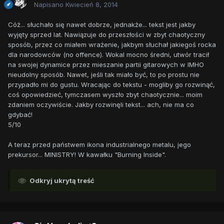
Napisano
Kwiecień 8, 2014
Cóż... słuchało się nawet dobrze, jednakże... tekst jest jakby
wyjęty sprzed lat. Nawiązuje do przeszłości w zbyt chaotyczny
sposób, przez co miałem wrażenie, jakbym słuchał jakiegoś rocka
dla narodowców (no offence). Wokal mocno średni, utwór tracił
na swojej dynamice przez mieszanie partii gitarowych w IMHO
nieudolny sposób. Nawet, jeśli tak miało być, to po prostu nie
przypadło mi do gustu. Wracając do tekstu - mogliby go rozwinąć,
coś opowiedzieć, tymczasem wyszło zbyt chaotycznie... moim
zdaniem oczywiście. Jakby rozwinęli tekst... ach, nie ma co
gdybać!
5/10
A teraz przed państwem ikona industrialnego metalu, jego
prekursor... MINISTRY! W kawałku "Burning Inside".
Odkryj ukrytą treść