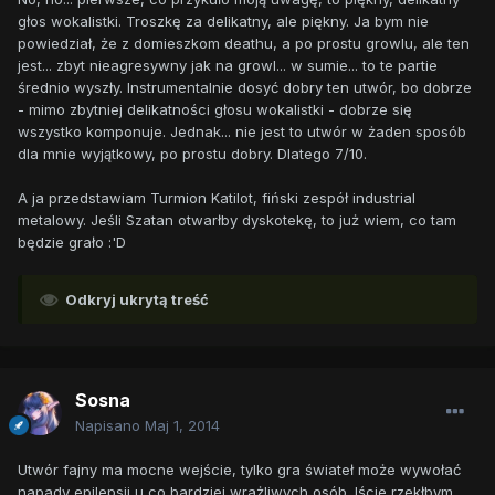
głos wokalistki. Troszkę za delikatny, ale piękny. Ja bym nie
powiedział, że z domieszkom deathu, a po prostu growlu, ale ten
jest... zbyt nieagresywny jak na growl... w sumie... to te partie
średnio wyszły. Instrumentalnie dosyć dobry ten utwór, bo dobrze
- mimo zbytniej delikatności głosu wokalistki - dobrze się
wszystko komponuje. Jednak... nie jest to utwór w żaden sposób
dla mnie wyjątkowy, po prostu dobry. Dlatego 7/10.
A ja przedstawiam Turmion Katilot, fiński zespół industrial
metalowy. Jeśli Szatan otwarłby dyskotekę, to już wiem, co tam
będzie grało :'D
Odkryj ukrytą treść
Sosna
Napisano
Maj 1, 2014
Utwór fajny ma mocne wejście, tylko gra świateł może wywołać
napady epilepsji u co bardziej wrażliwych osób. Iście rzekłbym