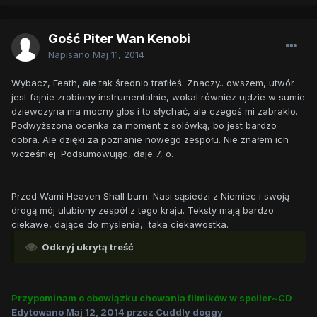
Gość Piter Wan Kenobi
Napisano
Maj 11, 2014
Wybacz, Feath, ale tak średnio trafiłeś. Znaczy.. owszem, utwór
jest fajnie zrobiony instrumentalnie, wokal równiez ujdzie w sumie
dziewczyna ma mocny głos i to słychać, ale czegoś mi zabraklo.
Podwyższona ocenka za moment z solówką, bo jest bardzo
dobra. Ale dzięki za poznanie nowego zespołu. Nie znałem ich
wcześniej. Podsumowując, daje 7, o.
Przed Wami Heaven Shall burn. Nasi sąsiedzi z Niemiec i swoją
drogą mój ulubiony zespół z tego kraju. Teksty mają bardzo
ciekawe, dające do myslenia, taka ciekawostka.
Odkryj ukrytą treść
Przypominam o obowiązku chowania filmików w spoiler~CD
Edytowano
Maj 12, 2014
przez Cuddly doggy