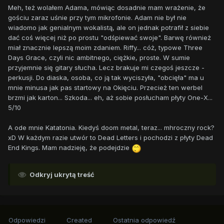
Meh, też wolałem Adama, mówiąc dosadnie mam wrażenie, że
gościu zaraz uśnie przy tym mikrofonie. Adam nie był nie
wiadomo jak genialnym wokalistą, ale on jednak potrafił z siebie
dać coś więcej niż po prostu "odśpiewać swoje". Barwę również
miał znacznie lepszą moim zdaniem. Riffy... cóż, typowe Three
Days Grace, czyli nic ambitnego, ciężkie, proste. W sumie
przyjemnie się gitary słucha. Lecz brakuje mi czegoś jeszcze -
perkusji. Do diaska, osoba, co ją tak wyciszyła, "obcięła" ma u
mnie minusa jak pas startowy na Okięciu. Przecież ten werbel
brzmi jak karton... Szkoda... eh, aż sobie posłucham płyty One-X...
5/10
A ode mnie Katatonia. Kiedyś doom metal, teraz... mhroczny rock?
xD W każdym razie utwór to Dead Letters i pochodzi z płyty Dead
End Kings. Mam nadzieję, że podejdzie
Odkryj ukrytą treść
Odpowiedzi
Created
Ostatnia odpowiedź