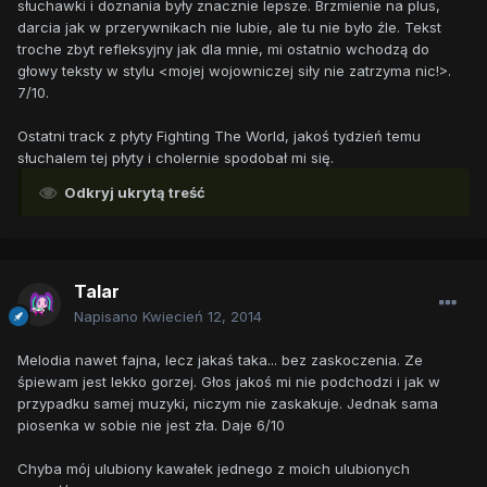
słuchawki i doznania były znacznie lepsze. Brzmienie na plus,
darcia jak w przerywnikach nie lubie, ale tu nie było źle. Tekst
troche zbyt refleksyjny jak dla mnie, mi ostatnio wchodzą do
głowy teksty w stylu <mojej wojowniczej siły nie zatrzyma nic!>.
7/10.
Ostatni track z płyty Fighting The World, jakoś tydzień temu
słuchalem tej płyty i cholernie spodobał mi się.
Odkryj ukrytą treść
Talar
Napisano
Kwiecień 12, 2014
Melodia nawet fajna, lecz jakaś taka... bez zaskoczenia. Ze
śpiewam jest lekko gorzej. Głos jakoś mi nie podchodzi i jak w
przypadku samej muzyki, niczym nie zaskakuje. Jednak sama
piosenka w sobie nie jest zła. Daje 6/10
Chyba mój ulubiony kawałek jednego z moich ulubionych