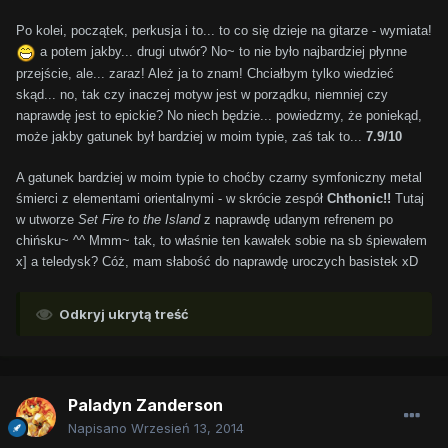
Po kolei, początek, perkusja i to... to co się dzieje na gitarze - wymiata!
a potem jakby... drugi utwór? No~ to nie było najbardziej płynne
przejście, ale... zaraz! Ależ ja to znam! Chciałbym tylko wiedzieć
skąd... no, tak czy inaczej motyw jest w porządku, niemniej czy
naprawdę jest to epickie? No niech będzie... powiedzmy, że poniekąd,
może jakby gatunek był bardziej w moim typie, zaś tak to...
7.9/10
A gatunek bardziej w moim typie to choćby czarny symfoniczny metal
śmierci z elementami orientalnymi - w skrócie zespół
Chthonic!!
Tutaj
w utworze
Set Fire to the Island
z naprawdę udanym refrenem po
chińsku~ ^^ Mmm~ tak, to właśnie ten kawałek sobie na sb śpiewałem
x] a teledysk? Cóż, mam słabość do naprawdę uroczych basistek xD
Odkryj ukrytą treść
Paladyn Zanderson
Napisano
Wrzesień 13, 2014