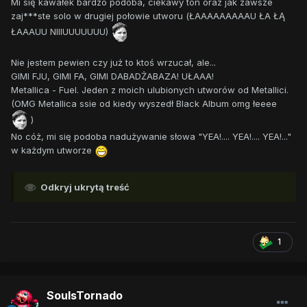
Mi się kawałek bardzo podoba, ciekawy ton oraz jak zawsze
zaj***ste solo w drugiej połowie utworu (ŁAAAAAAAAAU ŁA ŁĄ
ŁAAAUU NIIIUUUUUUU)
Nie jestem pewien czy już to ktoś wrzucał, ale...
GIMI FJU, GIMI FA, GIMI DABADŻABAZA! UŁAAA!
Metallica - Fuel. Jeden z moich ulubionych utworów od Metallici.
(OMG Metallica ssie od kiedy wyszedł Black Album omg łeeee
)
No cóż, mi się podoba nadużywanie słowa "YEA!.... YEA!.... YEA!..."
w każdym utworze
Odkryj ukrytą treść
1
SoulsTornado