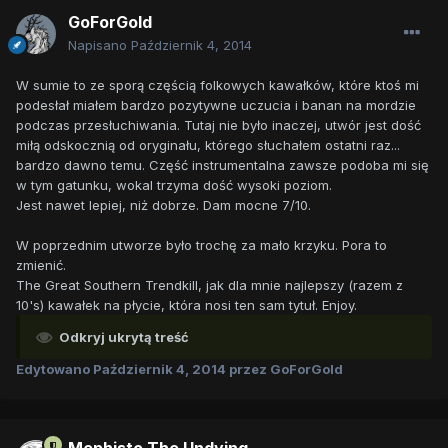
GoForGold
Napisano
Październik 4, 2014
W sumie to ze sporą częścią folkowych kawałków, które ktoś mi
podesłał miałem bardzo pozytywne uczucia i banan na mordzie
podczas przesłuchiwania. Tutaj nie było inaczej, utwór jest dość
miłą odskocznią od oryginału, którego słuchałem ostatni raz...
bardzo dawno temu. Część instrumentalna zawsze podoba mi się
w tym gatunku, wokal trzyma dość wysoki poziom.
Jest nawet lepiej, niż dobrze. Dam mocne 7/10.
W poprzednim utworze było trochę za mało krzyku. Pora to
zmienić.
The Great Southern Trendkill, jak dla mnie najlepszy (razem z
10's) kawałek na płycie, która nosi ten sam tytuł. Enjoy.
Odkryj ukrytą treść
Edytowano
Październik 4, 2014
przez GoForGold