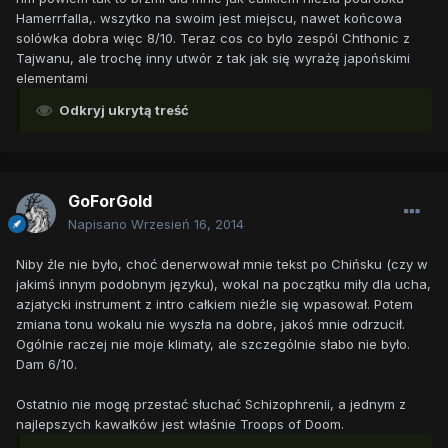
Hamerrfalla,. wszytko na swoim jest miejscu, nawet końcowa
solówka dobra więc 8/10. Teraz cos co bylo zespól Chthonic z
Tajwanu, ale trochę inny utwór z tak jak się wyrażę japońskimi
elementami
Odkryj ukrytą treść
GoForGold
Napisano
Wrzesień 16, 2014
Niby źle nie było, choć denerwował mnie tekst po Chińsku (czy w
jakimś innym podobnym języku), wokal na początku miły dla ucha,
azjatycki instrument z intro całkiem nieźle się wpasował. Potem
zmiana tonu wokalu nie wyszła na dobre, jakoś mnie odrzucił.
Ogólnie raczej nie moje klimaty, ale szczególnie słabo nie było.
Dam 6/10.
Ostatnio nie mogę przestać słuchać Schizophrenii, a jednym z
najlepszych kawałków jest właśnie Troops of Doom.