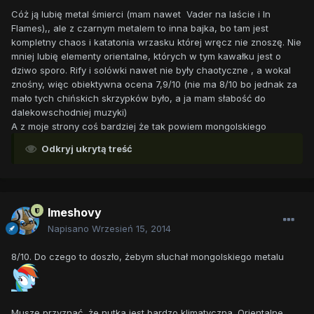
Cóż ją lubię metal śmierci (mam nawet Vader na laście i In
Flames),, ale z czarnym metalem to inna bajka, bo tam jest
kompletny chaos i katatonia wrzasku której wręcz nie znoszę. Nie
mniej lubię elementy orientalne, których w tym kawałku jest o
dziwo sporo. Rify i solówki nawet nie były chaotyczne , a wokal
znośny, więc obiektywna ocena 7,9/10 (nie ma 8/10 bo jednak za
mało tych chińskich skrzypków było, a ja mam słabość do
dalekowschodniej muzyki)
A z moje strony coś bardziej że tak powiem mongolskiego
Odkryj ukrytą treść
Imeshovy
Napisano
Wrzesień 15, 2014
8/10. Do czego to doszło, żebym słuchał mongolskiego metalu
Muszę przyznać, że nutka jest bardzo klimatyczna. Orientalne