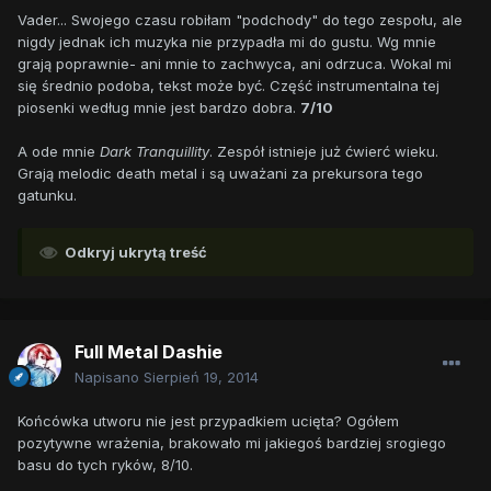
Vader... Swojego czasu robiłam "podchody" do tego zespołu, ale
nigdy jednak ich muzyka nie przypadła mi do gustu. Wg mnie
grają poprawnie- ani mnie to zachwyca, ani odrzuca. Wokal mi
się średnio podoba, tekst może być. Część instrumentalna tej
piosenki według mnie jest bardzo dobra.
7/10
A ode mnie
Dark Tranquillity
. Zespół istnieje już ćwierć wieku.
Grają melodic death metal i są uważani za prekursora tego
gatunku.
Odkryj ukrytą treść
Full Metal Dashie
Napisano
Sierpień 19, 2014
Końcówka utworu nie jest przypadkiem ucięta? Ogółem
pozytywne wrażenia, brakowało mi jakiegoś bardziej srogiego
basu do tych ryków, 8/10.