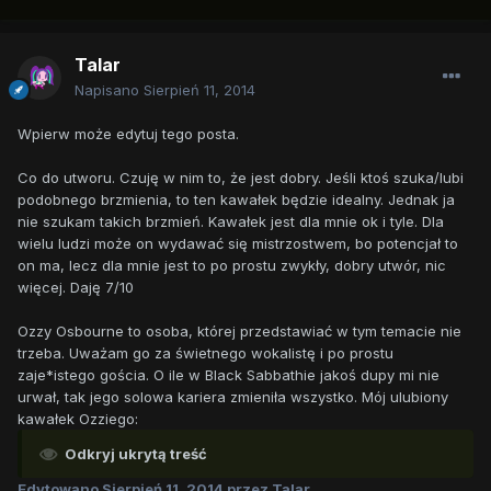
Talar
Napisano
Sierpień 11, 2014
Wpierw może edytuj tego posta.
Co do utworu. Czuję w nim to, że jest dobry. Jeśli ktoś szuka/lubi
podobnego brzmienia, to ten kawałek będzie idealny. Jednak ja
nie szukam takich brzmień. Kawałek jest dla mnie ok i tyle. Dla
wielu ludzi może on wydawać się mistrzostwem, bo potencjał to
on ma, lecz dla mnie jest to po prostu zwykły, dobry utwór, nic
więcej. Daję 7/10
Ozzy Osbourne to osoba, której przedstawiać w tym temacie nie
trzeba. Uważam go za świetnego wokalistę i po prostu
zaje*istego gościa. O ile w Black Sabbathie jakoś dupy mi nie
urwał, tak jego solowa kariera zmieniła wszystko. Mój ulubiony
kawałek Ozziego:
Odkryj ukrytą treść
Edytowano
Sierpień 11, 2014
przez Talar