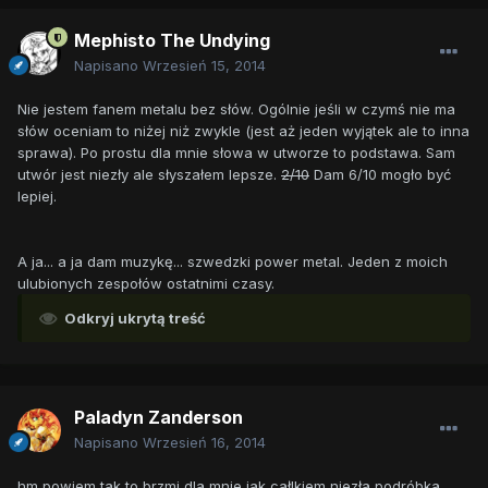
Mephisto The Undying
Napisano
Wrzesień 15, 2014
Nie jestem fanem metalu bez słów. Ogólnie jeśli w czymś nie ma
słów oceniam to niżej niż zwykle (jest aż jeden wyjątek ale to inna
sprawa). Po prostu dla mnie słowa w utworze to podstawa. Sam
utwór jest niezły ale słyszałem lepsze.
2/10
Dam 6/10 mogło być
lepiej.
A ja... a ja dam muzykę... szwedzki power metal. Jeden z moich
ulubionych zespołów ostatnimi czasy.
Odkryj ukrytą treść
Paladyn Zanderson
Napisano
Wrzesień 16, 2014
hm powiem tak to brzmi dla mnie jak całlkiem niezła podróbka