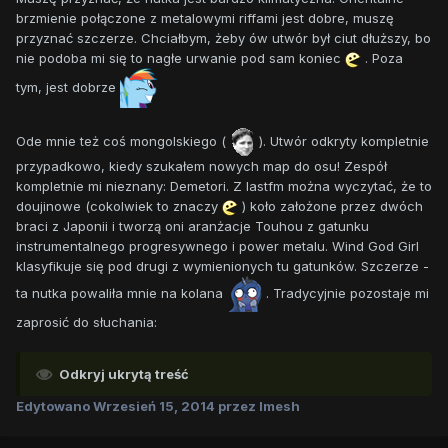
brzmienie połączone z metalowymi riffami jest dobre, muszę
przyznać szczerze. Chciałbym, żeby ów utwór był ciut dłuższy, bo
nie podoba mi się to nagłe urwanie pod sam koniec
. Poza
tym, jest dobrze
Ode mnie też coś mongolskiego (
). Utwór odkryty kompletnie
przypadkowo, kiedy szukałem nowych map do osu! Zespół
kompletnie mi nieznany: Demetori. Z lastfm można wyczytać, że to
doujinowe (cokolwiek to znaczy
) koło założone przez dwóch
braci z Japonii i tworzą oni aranżacje Touhou z gatunku
instrumentalnego progresywnego i power metalu. Wind God Girl
klasyfikuje się pod drugi z wymienionych tu gatunków. Szczerze -
ta nutka powaliła mnie na kolana
. Tradycyjnie pozostaje mi
zaprosić do słuchania:
Odkryj ukrytą treść
Edytowano
Wrzesień 15, 2014
przez Imesh