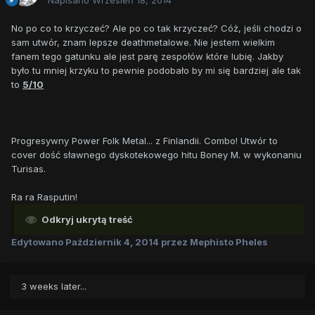
Napisano
Wrzesień 18, 2014
No po co to krzyczeć? Ale po co tak krzyczeć? Cóż, jeśli chodzi o
sam utwór, znam lepsze deathmetalowe. Nie jestem wielkim
fanem tego gatunku ale jest parę zespołów które lubię. Jakby
było tu mniej krzyku to pewnie podobało by mi się bardziej ale tak
to
5/10
Progresywny Power Folk Metal... z Finlandii. Combo! Utwór to
cover dość sławnego dyskotekowego hitu Boney M. w wykonaniu
Turisas.
Ra ra Rasputin!
Odkryj ukrytą treść
Edytowano
Październik 4, 2014
przez Mephisto Pheles
3 weeks later...