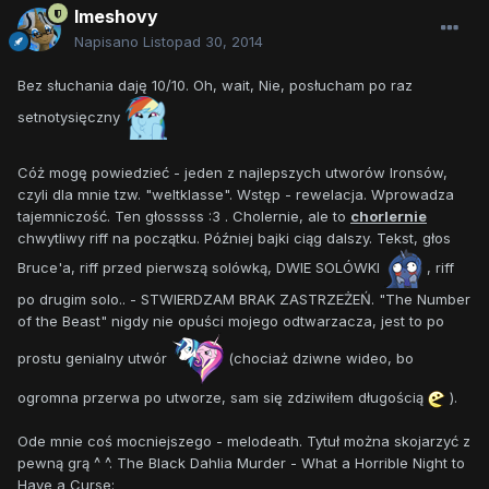
Imeshovy
Napisano
Listopad 30, 2014
Bez słuchania daję 10/10. Oh, wait, Nie, posłucham po raz
setnotysięczny
Cóż mogę powiedzieć - jeden z najlepszych utworów Ironsów,
czyli dla mnie tzw. "weltklasse". Wstęp - rewelacja. Wprowadza
tajemniczość. Ten głosssss :3 . Cholernie, ale to
chorlernie
chwytliwy riff na początku. Później bajki ciąg dalszy. Tekst, głos
Bruce'a, riff przed pierwszą solówką, DWIE SOLÓWKI
, riff
po drugim solo.. - STWIERDZAM BRAK ZASTRZEŻEŃ. "The Number
of the Beast" nigdy nie opuści mojego odtwarzacza, jest to po
prostu genialny utwór
(chociaż dziwne wideo, bo
ogromna przerwa po utworze, sam się zdziwiłem długością
).
Ode mnie coś mocniejszego - melodeath. Tytuł można skojarzyć z
pewną grą ^ ^. The Black Dahlia Murder - What a Horrible Night to
Have a Curse: