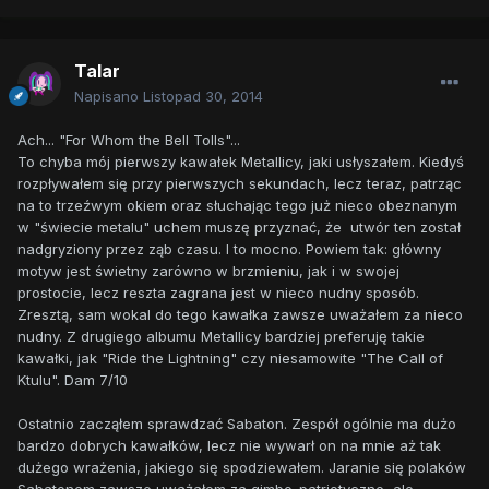
Talar
Napisano
Listopad 30, 2014
Ach... "For Whom the Bell Tolls"...
To chyba mój pierwszy kawałek Metallicy, jaki usłyszałem. Kiedyś
rozpływałem się przy pierwszych sekundach, lecz teraz, patrząc
na to trzeźwym okiem oraz słuchając tego już nieco obeznanym
w "świecie metalu" uchem muszę przyznać, że utwór ten został
nadgryziony przez ząb czasu. I to mocno. Powiem tak: główny
motyw jest świetny zarówno w brzmieniu, jak i w swojej
prostocie, lecz reszta zagrana jest w nieco nudny sposób.
Zresztą, sam wokal do tego kawałka zawsze uważałem za nieco
nudny. Z drugiego albumu Metallicy bardziej preferuję takie
kawałki, jak "Ride the Lightning" czy niesamowite "The Call of
Ktulu". Dam 7/10
Ostatnio zacząłem sprawdzać Sabaton. Zespół ogólnie ma dużo
bardzo dobrych kawałków, lecz nie wywarł on na mnie aż tak
dużego wrażenia, jakiego się spodziewałem. Jaranie się polaków