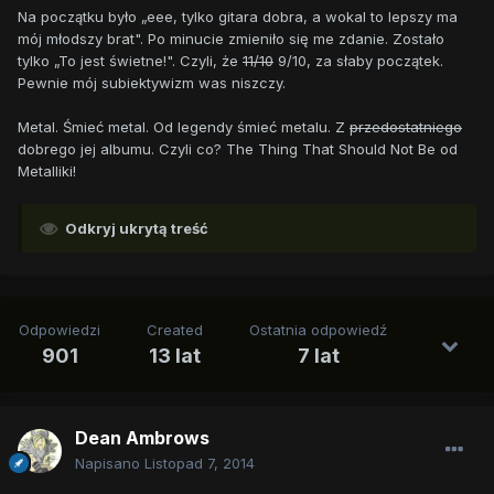
Na początku było „eee, tylko gitara dobra, a wokal to lepszy ma
mój młodszy brat". Po minucie zmieniło się me zdanie. Zostało
tylko „To jest świetne!". Czyli, że
11/10
9/10, za słaby początek.
Pewnie mój subiektywizm was niszczy.
Metal. Śmieć metal. Od legendy śmieć metalu. Z
przedostatniego
dobrego jej albumu. Czyli co? The Thing That Should Not Be od
Metalliki!
Odkryj ukrytą treść
Odpowiedzi
Created
Ostatnia odpowiedź
901
13 lat
7 lat
Dean Ambrows
Napisano
Listopad 7, 2014