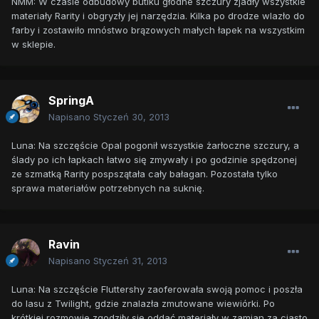
NMM: W czasie odbudowy butiku głodne szczury zjadły wszystkie
materiały Rarity i obgryzły jej narzędzia. Kilka po drodze wlazło do
farby i zostawiło mnóstwo brązowych małych łapek na wszystkim
w sklepie.
SpringA
Napisano
Styczeń 30, 2013
Luna: Na szczęście Opal pogonił wszystkie żarłoczne szczury, a
ślady po ich łapkach łatwo się zmywały i po godzinie spędzonej
ze szmatką Rarity pospszątała cały bałagan. Pozostała tylko
sprawa materiałów potrzebnych na suknię.
Ravin
Napisano
Styczeń 31, 2013
Luna: Na szczęście Fluttershy zaoferowała swoją pomoc i poszła
do lasu z Twilight, gdzie znalazła zmutowane wiewiórki. Po
krótkiej rozmowie zgodziły się oddać materiały w zamian za ciasto