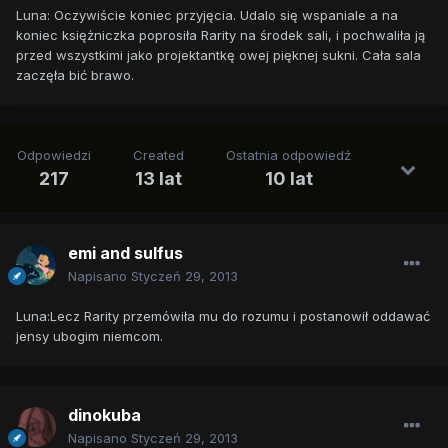
Luna: Oczywiście koniec przyjęcia. Udalo się wspaniale a na
koniec księżniczka poprosiła Rarity na środek sali, i pochwaliła ją
przed wszystkimi jako projektantkę owej pięknej sukni. Cała sala
zaczęła bić brawo.
Odpowiedzi
Created
Ostatnia odpowiedź
217
13 lat
10 lat
emi and sulfus
Napisano
Styczeń 29, 2013
Luna:Lecz Rarity przemówiła mu do rozumu i postanowił oddawać
jensy ubogim niemcom.
dinokuba
Napisano
Styczeń 29, 2013