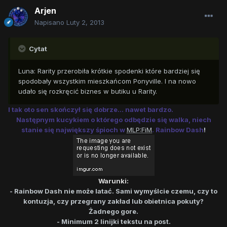
Arjen
Napisano
Luty 2, 2013
Cytat
Luna: Rarity przerobiła krótkie spodenki które bardziej się
spodobały wszystkim mieszkańcom Ponyville. I na nowo
udało się rozkręcić biznes w butiku u Rarity.
I tak oto sen skończył się dobrze... nawet bardzo.
Następnym kucykiem o którego odbędzie się walka, niech
stanie się największy śpioch w
MLP:FiM
.
Rainbow Dash
!
Warunki:
- Rainbow Dash nie może latać. Sami wymyślcie czemu, czy to
kontuzja, czy przegrany zakład lub obietnica pokuty?
Żadnego gore.
- Minimum 2 linijki tekstu na post.