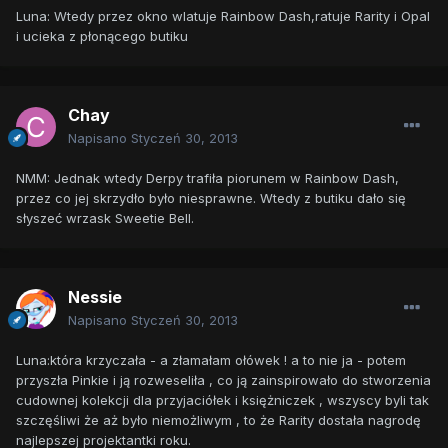
Luna: Wtedy przez okno wlatuje Rainbow Dash,ratuje Rarity i Opal
i ucieka z płonącego butiku
Chay
Napisano
Styczeń 30, 2013
NMM: Jednak wtedy Derpy trafiła piorunem w Rainbow Dash,
przez co jej skrzydło było niesprawne. Wtedy z butiku dało się
słyszeć wrzask Sweetie Bell.
Nessie
Napisano
Styczeń 30, 2013
Luna:która krzyczała - a złamałam ołówek ! a to nie ja - potem
przyszła Pinkie i ją rozweseliła , co ją zainspirowało do stworzenia
cudownej kolekcji dla przyjaciółek i księżniczek , wszyscy byli tak
szczęśliwi że aż było niemożliwym , to że Rarity dostała nagrodę
najlepszej projektantki roku.