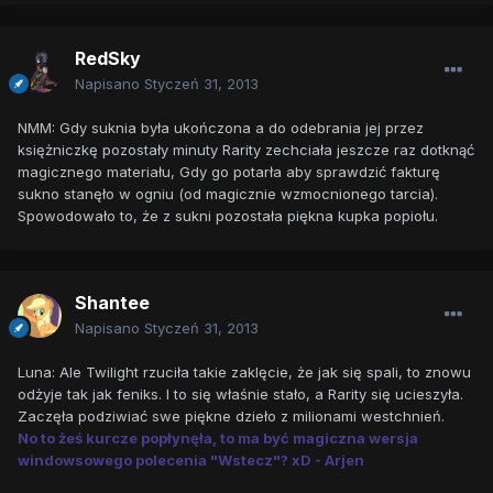
RedSky
Napisano
Styczeń 31, 2013
NMM: Gdy suknia była ukończona a do odebrania jej przez
księżniczkę pozostały minuty Rarity zechciała jeszcze raz dotknąć
magicznego materiału, Gdy go potarła aby sprawdzić fakturę
sukno stanęło w ogniu (od magicznie wzmocnionego tarcia).
Spowodowało to, że z sukni pozostała piękna kupka popiołu.
Shantee
Napisano
Styczeń 31, 2013
Luna: Ale Twilight rzuciła takie zaklęcie, że jak się spali, to znowu
odżyje tak jak feniks. I to się właśnie stało, a Rarity się ucieszyła.
Zaczęła podziwiać swe piękne dzieło z milionami westchnień.
No to żeś kurcze popłynęła, to ma być magiczna wersja
windowsowego polecenia "Wstecz"? xD - Arjen