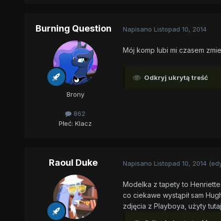
Burning Question
Napisano
Listopad 10, 2014
Mój komp lubi mi czasem zmieni
Odkryj ukrytą treść
Brony
862
Płeć:
Klacz
Raoul Duke
Napisano
Listopad 10, 2014
(ed
Modelka z tapety to Henriette 
co ciekawe wystąpił sam Hugh 
zdjęcia z Playboya, użyty tuta