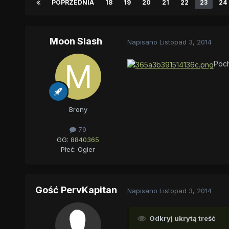
POPRZEDNIA
18
19
20
21
22
23
24
Moon Slash
Napisano
Listopad 3, 2014
Poch
Brony
79
GG:
8840365
Płeć:
Ogier
Gość PervKapitan
Napisano
Listopad 3, 2014
Odkryj ukrytą treść