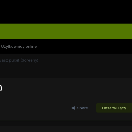
Użytkownicy online
asz pulpit (Screeny)
)
Share
Obserwujący