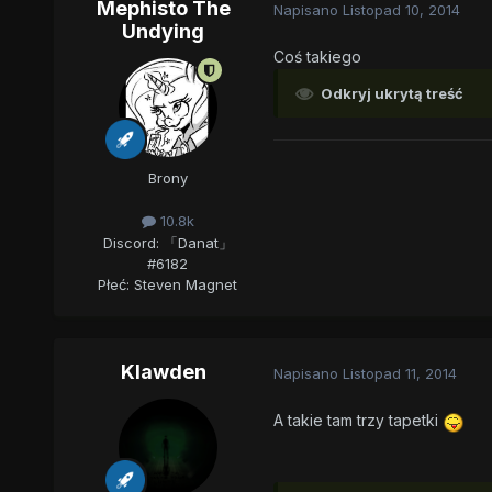
Mephisto The
Napisano
Listopad 10, 2014
Undying
Coś takiego
Odkryj ukrytą treść
Brony
10.8k
Discord: 「Danat」
#6182
Płeć:
Steven Magnet
Klawden
Napisano
Listopad 11, 2014
A takie tam trzy tapetki