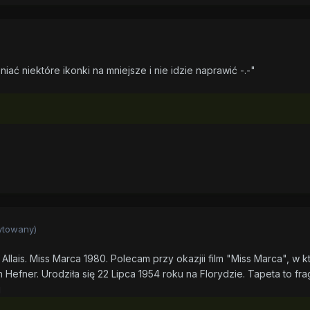
ać niektóre ikonki na mniejsze i nie idzie naprawić -.-"
ytowany)
Allais. Miss Marca 1980. Polecam przy okazjii film "Miss Marca", w 
Hefner. Urodziła się 22 Lipca 1954 roku na Florydzie. Tapeta to fr
j