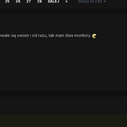
25
26
27
28
DALEJ
Strona 23 z 62
wale się swoim i od razu, tak mam dwa monitory.