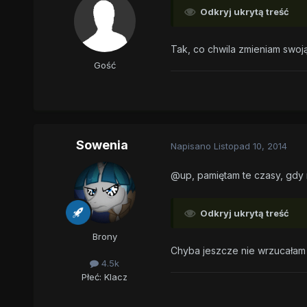
Odkryj ukrytą treść
Tak, co chwila zmieniam swoj
Gość
Sowenia
Napisano
Listopad 10, 2014
@up, pamiętam te czasy, gdy m
Odkryj ukrytą treść
Brony
Chyba jeszcze nie wrzucałam 
4.5k
Płeć:
Klacz