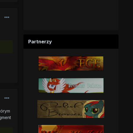
Partnerzy
którym
agment