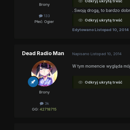
Odkryj ukrytą treść
Brony
. Swoją drogą, to bardzo dob
133
Odkryj ukrytą treść
Płeć:
Ogier
Edytowano
Listopad 10, 2014
Dead Radio Man
Napisano
Listopad 10, 2014
W tym momencie wygląda mój 
Odkryj ukrytą treść
Brony
3k
GG:
42718715