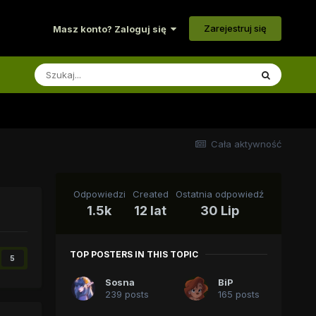
Zarejestruj się
Masz konto? Zaloguj się
Cała aktywność
Odpowiedzi
Created
Ostatnia odpowiedź
1.5k
12 lat
30 Lip
TOP POSTERS IN THIS TOPIC
5
Sosna
BiP
239 posts
165 posts