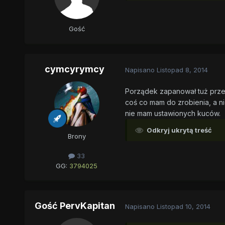
Gość
cymcyrymcy
Napisano
Listopad 8, 2014
Porządek zapanował tuż przed
coś co mam do zrobienia, a ni
nie mam ustawionych kuców.
Odkryj ukrytą treść
Brony
33
GG:
3794025
Gość PervKapitan
Napisano
Listopad 10, 2014