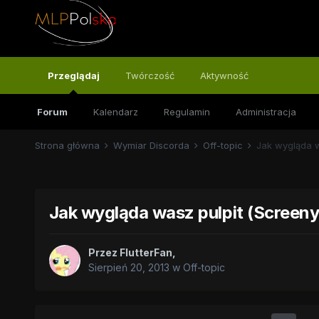
Przeglądaj
Twórczość
Aktywność
Forum
Kalendarz
Regulamin
Administracja
Strona główna
Wymiar Discorda
Off-topic
Jak wygląda w
Jak wygląda wasz pulpit (Screeny
Przez
FlutterFan
,
Sierpień 20, 2013
w
Off-topic