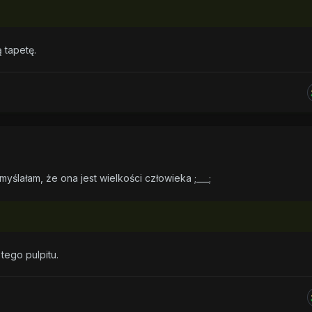
ą tapetę.
yślałam, że ona jest wielkości człowieka ;___;
tego pulpitu.