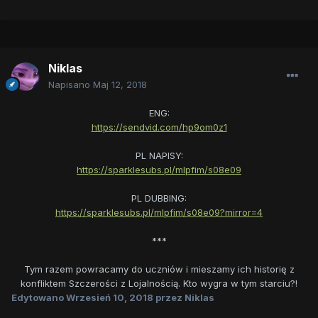
Niklas
Napisano
Maj 12, 2018
ENG:
https://sendvid.com/hp9om0z1
PL NAPISY:
https://sparklesubs.pl/mlpfim/s08e09
PL DUBBING:
https://sparklesubs.pl/mlpfim/s08e09?mirror=4
***
Tym razem powracamy do uczniów i mieszamy ich historię z
konfliktem Szczerości z Lojalnością. Kto wygra w tym starciu?!
Edytowano
Wrzesień 10, 2018
przez Niklas