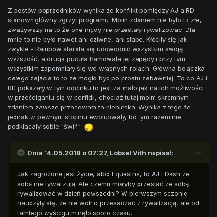
Z postów poprzedników wynika że konflikt pomiędzy AJ a RD
stanowił główny zgrzyt programu. Moim zdaniem nie było to złe,
zważywszy na to że one nigdy nie przestały rywalizowac. Dla
mnie to nie było nawet ani dziwne, ani słabe. Kłóciły się jak
zwykle - Rainbow starała się udowodnić wszystkim swoją
wyższość, a druga pucuła hamowała jej zapędy i przy tym
wszystkim zapomniały się we własnych rolach. Główna bolączka
całego zajścia to to że mogło być po prostu zabawniej. To co AJ i
RD pokazały w tym odcinku to jest za mało jak na ich możliwości
w prześciganiu się w perfidii, chociaż tutaj moim skromnym
zdaniem zawsze przodowała ta niebieska. Wynika z tego że
jednak w pewnym stopniu ewoluowały, bo tym razem nie
podkładały sobie "świń".
Dnia 14.05.2018 o 07:27,
Lobsel Vith
napisał:
Jak zagrożone jest życie, albo Equestria, to AJ i Dash ze
sobą nie rywalizują. Ale czemu miałyby przestać ze sobą
rywalizować w dzień powszedni? W pierwszym sezonie
nauczyły się, że nie wolno przesadzać z rywalizacją, ale od
tamtego wyścigu minęło sporo czasu.