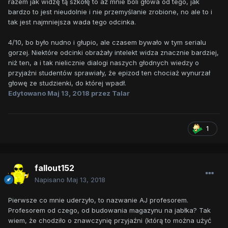
razem jak widzę tą szkołę to aż mnie boli głowa od tego, jak
bardzo to jest nieudolnie i nie przemyślanie zrobione, no ale to i
tak jest najmniejsza wada tego odcinka.
4/10, bo było nudno i głupio, ale czasem bywało w tym serialu
gorzej. Niektóre odcinki obrażały intelekt widza znacznie bardziej,
niż ten, a i tak nielicznie dialogi naszych głodnych wiedzy o
przyjaźni studentów sprawiały, że epizod ten chociaż wynurzał
głowę ze studzienki, do której wpadł.
Edytowano
Maj 13, 2018
przez Talar
1
fallout152
Napisano
Maj 13, 2018
Pierwsze co mnie uderzyło, to nazwanie AJ profesorem.
Profesorem od czego, od budowania magazynu na jabłka? Tak
wiem, że chodziło o znawczynię przyjaźni (którą to można użyć