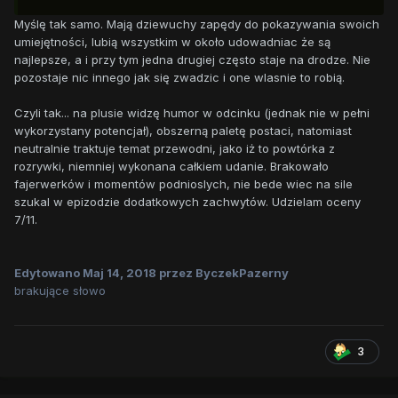
Myślę tak samo. Mają dziewuchy zapędy do pokazywania swoich
umiejętności, lubią wszystkim w około udowadniac że są
najlepsze, a i przy tym jedna drugiej często staje na drodze. Nie
pozostaje nic innego jak się zwadzic i one wlasnie to robią.
Czyli tak... na plusie widzę humor w odcinku (jednak nie w pełni
wykorzystany potencjał), obszerną paletę postaci, natomiast
neutralnie traktuje temat przewodni, jako iż to powtórka z
rozrywki, niemniej wykonana całkiem udanie. Brakowało
fajerwerków i momentów podnioslych, nie bede wiec na sile
szukal w epizodzie dodatkowych zachwytów. Udzielam oceny
7/11.
Edytowano
Maj 14, 2018
przez ByczekPazerny
brakujące słowo
3