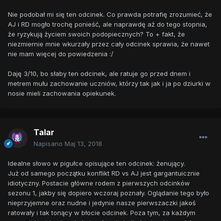
Nie podobał mi się ten odcinek. Co prawda potrafię zrozumieć, że
AJ i RD mogło trochę ponieść, ale naprawdę aż do tego stopnia,
że ryzykują życiem swoich podopiecznych? To + fakt, że
niezmiernie mnie wkurzały przez cały odcinek sprawia, że nawet
nie mam więcej do powiedzenia :/
Daję 3/10, bo słaby ten odcinek, ale ratuje go przed dnem i
metrem mułu zachowanie uczniów, którzy tak jak i ja po dziurki w
nosie mieli zachowania opiekunek.
Talar
Napisano
Maj 13, 2018
Idealne słowo w pigułce opisujące ten odcinek: żenujący.
Już od samego początku konflikt RD vs AJ jest gargantuicznie
idiotyczny. Postacie główne rodem z pierwszych odcinków
sezonu 1, jakby się dopiero wczoraj poznały. Oglądanie tego było
nieprzyjemne oraz nudne i jedynie nasze pierwszaczki jakoś
ratowały i tak tonący w błocie odcinek. Poza tym, za każdym