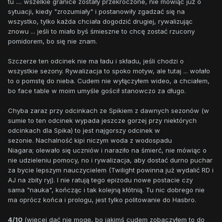
tu .... wszelkie granice zostały przekroczone, nie mówiąc już o
sytuacji, kiedy "zrozumiały" i postanowiły zgadzać się na
wszystko, tylko każda chciała dogodzić drugiej, rywalizując
znowu ... jeśli to miało byś śmieszne to chcę zostać rzucony
pomidorem, bo się nie znam.
Szczerze ten odcinek nie ma ładu i składu, jeśli chodzi o
wszystkie sezony. Rywalizacja to spoko motyw, ale tutaj ... wołało
to o pomstę do nieba. Cudem nie wyłączyłem wideo, a chciałem,
bo face table w moim umyśle gościł stanowczo za długo.
Chyba zaraz przy odcinkach ze Spikiem z dawnych sezonów (w
sumie to ten odcinek wypada jeszcze gorzej przy niektórych
odcinkach dla Spika) to jest najgorszy odcinek w
sezonie. Nachalność kipi niczym woda z wodospadu
Niagara; olewało się uczniów i naraziło na śmierć, nie mówiąc o
nie udzieleniu pomocy, no i rywalizacja, aby dostać durno puchar
za bycie lepszym nauczycielem (Twilight powinna już wydalić RD i
AJ na zbity ryj). I nie ratują tego epizodu nowe postacie czy
sama "nauka", kończąc i tak kolejną kłótnią. Tu nic dobrego nie
ma oprócz końca i prologu, jest tylko politowanie do Hasbro.
4/10
(więcej dać nie mogę, bo jakimś cudem zobaczyłem to do