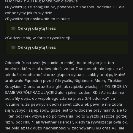
>Odcinek z AJ i RD; Może być ciekawie
>Rywalizują ze sobą; No ok, powtórka z 1 sezonu odcinka 13, ale
zobaczymy jak to wyjdzie
>Rywalizacja dosłownie co minutę;
Odkryj ukrytą treść
>Godzenie się w formie rywalizacji ...
Odkryj ukrytą treść
Odcinek frustrował (w sumie to mnie), bo to chyba jest ten
odcinek, który miał udowodnić, że po 7 sezonach nie będzie aż
tak dużej nachalności oraz głupich sytuacji. Jakby to ująć, Main6
uratowało Equestrię przed Chrysalis, Nightmare Moon, Tirekiem,
Kucykiem Cienia oraz Stralight jak rządziła wioską ... I TO ZROBIŁY
SAME WSPÓŁPRACUJĄC!!! Zatem jakim cudem RD i AJ nadal nie
potrafiły dojść do wspólnego zdania przez 3/4 odcinka? Ja
rozumiem, że pewnych cech nawet człowiek pewnie nie zdoła
się wyzbyć i są epizody, gdzie jest to widoczne przy main6, ale to
... ten odcinek wzywa do politowania, bo tu wyszło jeszcze gorzej
niż w odcinku "Fall Weather Friends", kiedy ta rywalizacja była ok,
nie było aż tak dużo nachalności w zachowaniu RD oraz AJ, ale