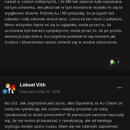
nawet w celach militarnych), i że M6 tak zawsze było nazywane
na tym uniwerku, ale jakoś tak w tym momencie wydało mi się to
wyjątkowo dziwne. Później AJ i RD pokazały, że przyjaźń też
odpada i cały odcinek stracił sens. I jeszcze ten most z patyków...
Mimo wszystko fajnie mi się to oglądało, może przez to, że
uczniowie byli bardzo sympatyczni, może przez to, że po prostu
animacja była dobra. Szczególnie podobał mi się moment jak
Ocellus i Silverstream razem zmienili się w wodne stworzenia.
1
Lobsel Vith
Napisano
Maj 14, 2018
No cóż. Jak zagrożone jest życie, albo Equestria, to AJ i Dash ze
sobą nie rywalizują. Ale czemu miałyby przestać ze sobą
rywalizować w dzień powszedni? W pierwszym sezonie nauczyły
się, że nie wolno przesadzać z rywalizacją, ale od tamtego
wyścigu minęło sporo czasu. Wam się nie zdarzyło zapomnieć