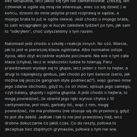
bez skrupułów, lecz jakoś się tym nie zainteresował. Zresztą, ten
człowiek w ogóle się mną nie interesuje, wiec co się dziwić ( w
końcu, dzwoni do mnie jedynie przed rozprawą w sądzie, a
mojego brata to już w ogóle olewa). Jeśli chodzi o mojego brata,
to sam wciągnąłem go w kucyki zaledwie tydzień po tym, jak sam
to "odkryłem", choć usłyszeliśmy o tym razem.
Natomiast jeśli chodzi o szkołę i reakcje innych. No cóż. Wiecie,
jak to jest w pierwszej klasie ogólniaka. Albo normalne ostoje
życia, albo zbyt wcześnie wyklute poczwarki. Nie wie o tym cała
klasa (chyba), lecz w większości ludzie to tolerują. Paru
prawdziwkom wydaje się to głupie, lecz jeden z nich to hejter, a
drugi to największy gimbus, jaki chodzi po tym świecie (serio, jak
można się jeszcze gangnam style podniecać?), więc gunwo mnie
jego zdanie obchodzi, gdyż to, co on mówi, opisuje jego samego,
czyli balasy, głupoty i ogólna głupota. A jeśli chodzi o hejtera, to
mogę powiedzieć, że obwód jego ręki wynosi chyba z 10
centymetrów, jest niski, garbaty itd., więc z nim, mogę
powiedzieć, nie ma problemu (nie stosuje się do przemocy, gdyż
to jest dla debili). Jednak i tak to nie jest prawdziwy hejt, lecz
drobne dokuczanie co jakiś czas. Co do reszty, połowa to
akceptuje bez zbędnych grymasów, połowa o tym nie wie.