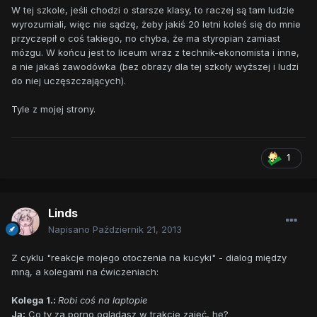
W tej szkole, jeśli chodzi o starsze klasy, to raczej są tam ludzie
wyrozumiali, więc nie sądzę, żeby jakiś 20 letni koleś się do mnie
przyczepił o coś takiego, no chyba, że ma styropian zamiast
mózgu. W końcu jest to liceum wraz z technik-ekonomista i inne,
a nie jakaś zawodówka (bez obrazy dla tej szkoły wyższej i ludzi
do niej uczęszczających).
Tyle z mojej strony.
1
Linds
Napisano
Październik 21, 2013
Z cyklu "reakcje mojego otoczenia na kucyki" - dialog między
mną, a kolegami na ćwiczeniach:
Kolega 1.:
Robi coś na laptopie
Ja:
Co ty za porno oglądasz w trakcie zajęć, hę?