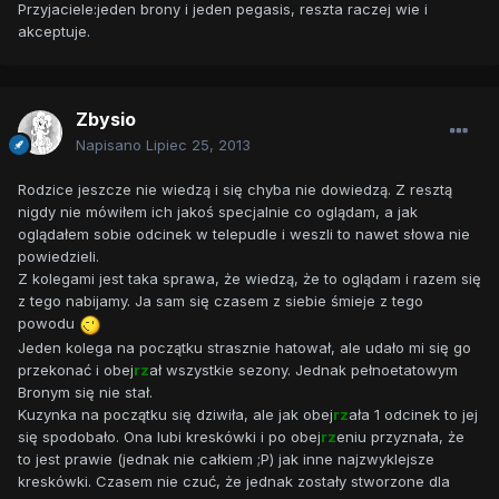
Przyjaciele:jeden brony i jeden pegasis, reszta raczej wie i
akceptuje.
Zbysio
Napisano
Lipiec 25, 2013
Rodzice jeszcze nie wiedzą i się chyba nie dowiedzą. Z resztą
nigdy nie mówiłem ich jakoś specjalnie co oglądam, a jak
oglądałem sobie odcinek w telepudle i weszli to nawet słowa nie
powiedzieli.
Z kolegami jest taka sprawa, że wiedzą, że to oglądam i razem się
z tego nabijamy. Ja sam się czasem z siebie śmieje z tego
powodu
Jeden kolega na początku strasznie hatował, ale udało mi się go
przekonać i obej
rz
ał wszystkie sezony. Jednak pełnoetatowym
Bronym się nie stał.
Kuzynka na początku się dziwiła, ale jak obej
rz
ała 1 odcinek to jej
się spodobało. Ona lubi kreskówki i po obej
rz
eniu przyznała, że
to jest prawie (jednak nie całkiem ;P) jak inne najzwyklejsze
kreskówki. Czasem nie czuć, że jednak zostały stworzone dla