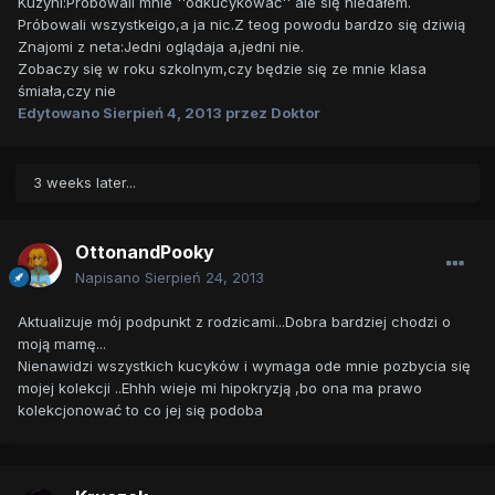
Kuzyni:Próbowali mnie ''odkucykować'' ale się niedałem.
Próbowali wszystkeigo,a ja nic.Z teog powodu bardzo się dziwią
Znajomi z neta:Jedni oglądaja a,jedni nie.
Zobaczy się w roku szkolnym,czy będzie się ze mnie klasa
śmiała,czy nie
Edytowano
Sierpień 4, 2013
przez Doktor
3 weeks later...
OttonandPooky
Napisano
Sierpień 24, 2013
Aktualizuje mój podpunkt z rodzicami...Dobra bardziej chodzi o
moją mamę...
Nienawidzi wszystkich kucyków i wymaga ode mnie pozbycia się
mojej kolekcji ..Ehhh wieje mi hipokryzją ,bo ona ma prawo
kolekcjonować to co jej się podoba