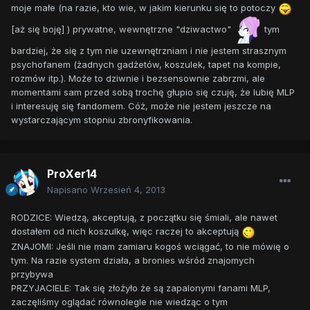
moje małe (na razie, kto wie, w jakim kierunku się to potoczy
[aż się boję] ) prywatne, wewnętrzne "dziwactwo"
tym
bardziej, że się z tym nie uzewnętrzniam i nie jestem strasznym
psychofanem (żadnych gadżetów, koszulek, tapet na kompie,
rozmów itp.). Może to dziwnie i bezsensownie zabrzmi, ale
momentami sam przed sobą trochę głupio się czuję, że lubię MLP
i interesuję się fandomem. Cóż, może nie jestem jeszcze na
wystarczającym stopniu zbronyfikowania.
ProXer14
Napisano
Wrzesień 4, 2013
RODZICE: Wiedzą, akceptują, z początku się śmiali, ale nawet
dostałem od nich koszulkę, więc raczej to akceptują
ZNAJOMI: Jeśli nie mam zamiaru kogoś wciągać, to nie mówię o
tym. Na razie system działa, a bronies wśród znajomych
przybywa
PRZYJACIELE: Tak się złożyło że są zapalonymi fanami MLP,
zaczęliśmy oglądać równolegle nie wiedząc o tym