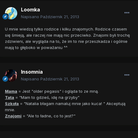
Loomka
Napisano
Październik 21, 2013
U mnie wiedzą tylko rodzice i kilku znajomych. Rodzice czasem
się śmieją, ale raczej nie mają nic przeciwko. Znajomi byli trochę
zdziwieni, ale wygląda na to, że im to nie przeszkadza i ogólnie
mają to głęboko w poważaniu ^^
Insomnia
Napisano
Październik 21, 2013
Mama
= Jest "older pegasis" i ogląda to ze mną.
Tata
= "Mam to gdzieś, idę na grzyby"
Szkoła
= "Natalia błagam namaluj mnie jako kuca! " Akceptują
mnie.
Znajomi
= "Ale to ładne, co to jest?"