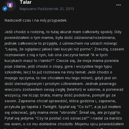
Talar
Napisano
Październik 21, 2013
Nadszedł czas i na mój przypadek.
Jeśli chodzi o rodzinę, to tutaj akurat mam całkowity spokój. Gdy
powiedziałem o tym mamie, była dość zdziwiona/roześmiana,
jednak całkowicie to przyjęła, z uśmiechem na ustach mówiąc
"Lepiej, że oglądasz jakieś taki kucyki niż porno". Zresztą, czasem
rozmawiam z nią o tym, lub ona zaczyna temat "A w tych
kucykach masz to i tamto?". Ciesze się, że moja mama powiela
poje zdanie, jeśli chodzi o clopy, gore i wszystkie tego typu
szkodniki, lecz to już rozmowa na inny temat. Jeśli chodzi o
mojego ojczyma, to nie chciałem mu tego mówić, gdyż jest on
dość stereotypowym i prostym człowiekiem. Jednak pewnego
wieczoru zostawiłem swoją cegłę (telefon) w salonie, a ponieważ
wszyscy, nie licząc brata, mamy dość podobne, pomylił go ze
swoim. Zapewne chciał sprawdzić, która godzina i, zapewne,
przykuła go tapeta z Twilight. Spytał się "Co to?", a ja już miałem
się odezwać, gdy mama mnie "obroniła". Śmiał się, ale przyjął to.
Pytał się jedynie "Czy ta postać coś oznacza?" i nadal za bardzo
nie wiem, o co mu dokładnie chodziło. Mojemu ojcu powiedziałem