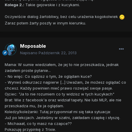
Kolega 2.:
Takie gejowskie i z kucykami.
Oczywiście dialog żartobliwy, bez celu urażenia kogokolwiek
Zaraz potem żarty poszły w innym kierunku.
Moposable
Napisano
Październik 22, 2013
Mama: W sumie wiedziałem, że jej to nie przeszkadza, jednak
zadałem proste pytanie...
- No więc: Co sądzisz o tym, że oglądam kuce?
- Wynieś odkurzacz najpierw [...] Uważam, że możesz oglądać co
chcesz. Każdy powinien mieć prawo rozwijać swoje pasje.
Ojciec: "Ja to nie rozumiem co ty widzisz w tych kucykach"
Brat: Wie z facebook'a oraz widział tapety. Nie lubi MLP, ale nie
przeszkadza mu, że ja oglądam.
Koledzy/koleżanki: Tutaj przypomniał mi się taka sytuacja:
Już po lekcjach. Jesteśmy w szatni, zakładam czapkę i słyszę.
- Michaaał, co ty masz na czapce??
Pokazuję przypinkę z Trixie.