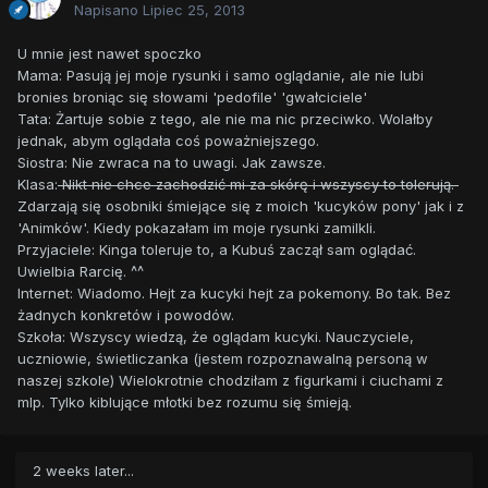
Napisano
Lipiec 25, 2013
U mnie jest nawet spoczko
Mama: Pasują jej moje rysunki i samo oglądanie, ale nie lubi
bronies broniąc się słowami 'pedofile' 'gwałciciele'
Tata: Żartuje sobie z tego, ale nie ma nic przeciwko. Wolałby
jednak, abym oglądała coś poważniejszego.
Siostra: Nie zwraca na to uwagi. Jak zawsze.
Klasa:
Nikt nie chce zachodzić mi za skórę i wszyscy to tolerują.
Zdarzają się osobniki śmiejące się z moich 'kucyków pony' jak i z
'Animków'. Kiedy pokazałam im moje rysunki zamilkli.
Przyjaciele: Kinga toleruje to, a Kubuś zaczął sam oglądać.
Uwielbia Rarcię. ^^
Internet: Wiadomo. Hejt za kucyki hejt za pokemony. Bo tak. Bez
żadnych konkretów i powodów.
Szkoła: Wszyscy wiedzą, że oglądam kucyki. Nauczyciele,
uczniowie, świetliczanka (jestem rozpoznawalną personą w
naszej szkole) Wielokrotnie chodziłam z figurkami i ciuchami z
mlp. Tylko kiblujące młotki bez rozumu się śmieją.
2 weeks later...