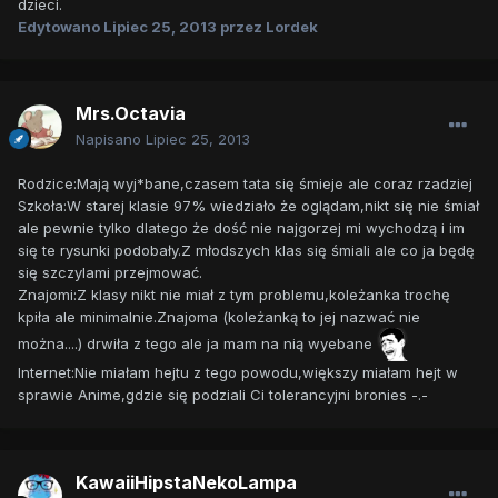
dzieci.
Edytowano
Lipiec 25, 2013
przez Lordek
Mrs.Octavia
Napisano
Lipiec 25, 2013
Rodzice:Mają wyj*bane,czasem tata się śmieje ale coraz rzadziej
Szkoła:W starej klasie 97% wiedziało że oglądam,nikt się nie śmiał
ale pewnie tylko dlatego że dość nie najgorzej mi wychodzą i im
się te rysunki podobały.Z młodszych klas się śmiali ale co ja będę
się szczylami przejmować.
Znajomi:Z klasy nikt nie miał z tym problemu,koleżanka trochę
kpiła ale minimalnie.Znajoma (koleżanką to jej nazwać nie
można....) drwiła z tego ale ja mam na nią wyebane
Internet:Nie miałam hejtu z tego powodu,większy miałam hejt w
sprawie Anime,gdzie się podziali Ci tolerancyjni bronies -.-
KawaiiHipstaNekoLampa