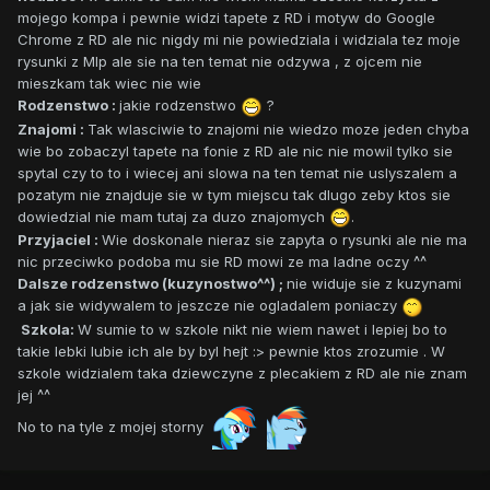
mojego kompa i pewnie widzi tapete z RD i motyw do Google
Chrome z RD ale nic nigdy mi nie powiedziala i widziala tez moje
rysunki z Mlp ale sie na ten temat nie odzywa , z ojcem nie
mieszkam tak wiec nie wie
Rodzenstwo :
jakie rodzenstwo
?
Znajomi :
Tak wlasciwie to znajomi nie wiedzo moze jeden chyba
wie bo zobaczyl tapete na fonie z RD ale nic nie mowil tylko sie
spytal czy to to i wiecej ani slowa na ten temat nie uslyszalem a
pozatym nie znajduje sie w tym miejscu tak dlugo zeby ktos sie
dowiedzial nie mam tutaj za duzo znajomych
.
Przyjaciel :
Wie doskonale nieraz sie zapyta o rysunki ale nie ma
nic przeciwko podoba mu sie RD mowi ze ma ladne oczy ^^
Dalsze rodzenstwo (kuzynostwo^^)
;
nie widuje sie z kuzynami
a jak sie widywalem to jeszcze nie ogladalem poniaczy
Szkola:
W sumie to w szkole nikt nie wiem nawet i lepiej bo to
takie lebki lubie ich ale by byl hejt :> pewnie ktos zrozumie . W
szkole widzialem taka dziewczyne z plecakiem z RD ale nie znam
jej ^^
No to na tyle z mojej storny