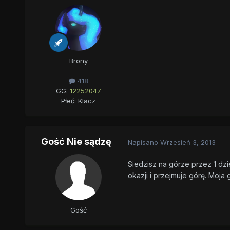
Brony
418
GG:
12252047
Płeć:
Klacz
Gość Nie sądzę
Napisano
Wrzesień 3, 2013
Siedzisz na górze przez 1 dzi
okazji i przejmuje górę. Moja 
Gość