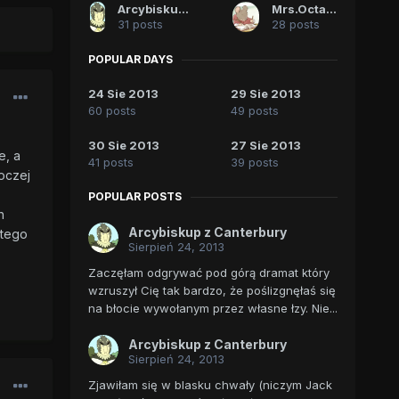
Arcybiskup z Canterbury
Mrs.Octavia
31 posts
28 posts
POPULAR DAYS
24 Sie 2013
29 Sie 2013
60 posts
49 posts
30 Sie 2013
27 Sie 2013
e, a
41 posts
39 posts
oczej
POPULAR POSTS
h
Arcybiskup z Canterbury
atego
Sierpień 24, 2013
Zaczęłam odgrywać pod górą dramat który
wzruszył Cię tak bardzo, że poślizgnęłaś się
na błocie wywołanym przez własne łzy. Nie...
Arcybiskup z Canterbury
Sierpień 24, 2013
Zjawiłam się w blasku chwały (niczym Jack