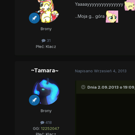
Yaaaayyyyyyyyyyyyyyy
...Moja g... góra
Brony
31
Płeć:
Klacz
~Tamara~
Napisano
Wrzesień 4, 2013
Dnia 2.09.2013 o 19:09
Brony
418
GG:
12252047
Płeć:
Klacz