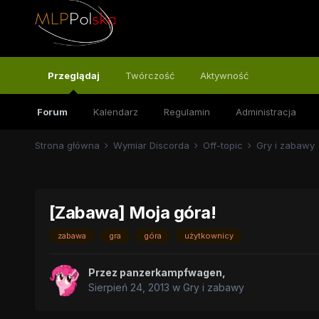
Przeglądaj
Twórczość
Aktywność
Forum
Kalendarz
Regulamin
Administracja
Strona główna
Wymiar Discorda
Off-topic
Gry i zabawy
[Zabawa] Moja góra!
zabawa
gra
góra
użytkownicy
Przez
panzerkampfwagen
,
Sierpień 24, 2013
w
Gry i zabawy