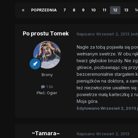
POPRZEDNIA
7
8
9
10
11
12
13
1
Po prostu Tomek
Napisano
Wrzesień 2, 2013
(ed
Nagle za tobą pojawiła się p
wełnianym swetrze. W obu ręka
twarz głębokie bruzdy. Nie zg
główce, pozbawiając cię przyt
bezceremonialnie stargałem ki
Brony
pieniążków na doktora, a sam
1.9k
też niezwłocznie uwaliłem się
Płeć:
Ogier
powietrze małą karteczkę z n
Moja góra.
Edytowano
Wrzesień 2, 2013
~Tamara~
Napisano
Wrzesień 2, 2013