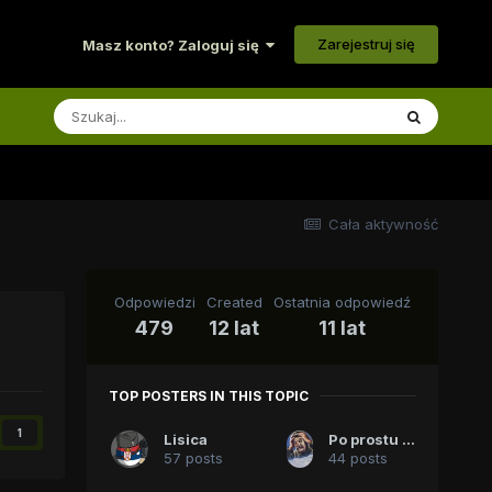
Zarejestruj się
Masz konto? Zaloguj się
Cała aktywność
Odpowiedzi
Created
Ostatnia odpowiedź
479
12 lat
11 lat
TOP POSTERS IN THIS TOPIC
1
Lisica
Po prostu Tomek
57 posts
44 posts