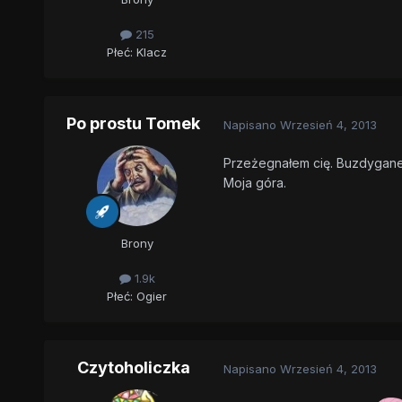
215
Płeć:
Klacz
Po prostu Tomek
Napisano
Wrzesień 4, 2013
Przeżegnałem cię. Buzdygan
Moja góra.
Brony
1.9k
Płeć:
Ogier
Czytoholiczka
Napisano
Wrzesień 4, 2013