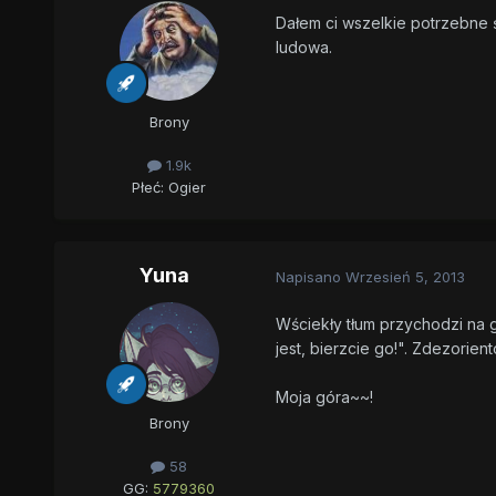
Dałem ci wszelkie potrzebne ś
ludowa.
Brony
1.9k
Płeć:
Ogier
Yuna
Napisano
Wrzesień 5, 2013
Wściekły tłum przychodzi na g
jest, bierzcie go!". Zdezorie
Moja góra~~!
Brony
58
GG:
5779360