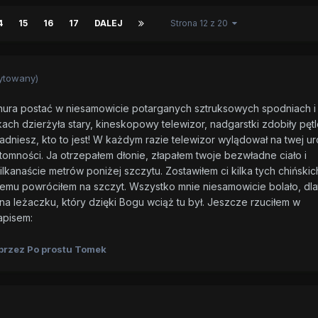
4
15
16
17
DALEJ
Strona 12 z 20
ytowany)
onura postać w niesamowicie potarganych sztruksowych spodniach i
ch dzierżyła stary, kineskopowy telewizor, nadgarstki zdobiły pętl
adniesz, kto to jest! W każdym razie telewizor wylądował na twej ur
omności. Ja otrzepałem dłonie, złapałem twoje bezwładne ciało i
lkanaście metrów poniżej szczytu. Zostawiłem ci kilka tych chińskic
emu powróciłem na szczyt. Wszystko mnie niesamowicie bolało, dl
 na leżaczku, który dzięki Bogu wciąż tu był. Jeszcze rzuciłem w
apisem:
przez Po prostu Tomek