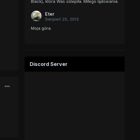
Black), która Was oślepiła. Miłego lądowania.
Eter
Sierpień 25, 2013
Moja góra.
Discord Server
z