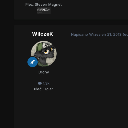
Płeć:
Steven Magnet
WilczeK
Napisano
Wrzesień 21, 2013
(e
Brony
1.3k
Płeć:
Ogier