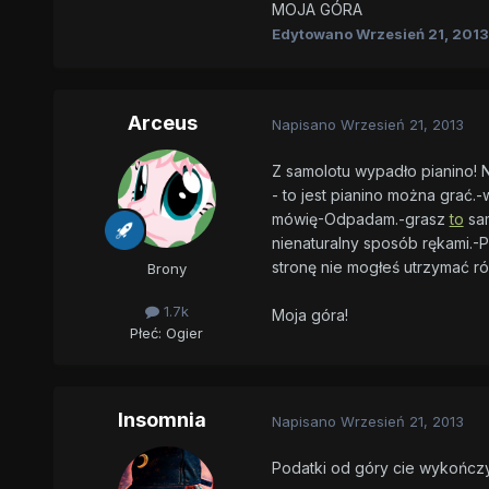
MOJA GÓRA
Edytowano
Wrzesień 21, 2013
Arceus
Napisano
Wrzesień 21, 2013
Z samolotu wypadło pianino! N
- to jest pianino można grać
mówię-Odpadam.-grasz
to
sam
nienaturalny sposób rękami.-P
stronę nie mogłeś utrzymać r
Brony
1.7k
Moja góra!
Płeć:
Ogier
Insomnia
Napisano
Wrzesień 21, 2013
Podatki od góry cie wykończy