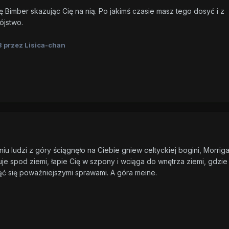
 Bimber skazując Cię na nią. Po jakimś czasie masz tego dosyć i z
ójstwo.
3
przez Lisica-chan
u ludzi z góry ściągnęło na Ciebie gniew celtyckiej bogini, Morrig
uje spod ziemi, łapie Cię w szpony i wciąga do wnętrza ziemi, gdzie
ąć się poważniejszymi sprawami. A góra meine.