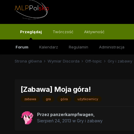
Przeglądaj
Twórczość
Aktywność
Forum
Kalendarz
Regulamin
Administracja
Strona główna
Wymiar Discorda
Off-topic
Gry i zabawy
[Zabawa] Moja góra!
zabawa
gra
góra
użytkownicy
Przez
panzerkampfwagen
,
Sierpień 24, 2013
w
Gry i zabawy