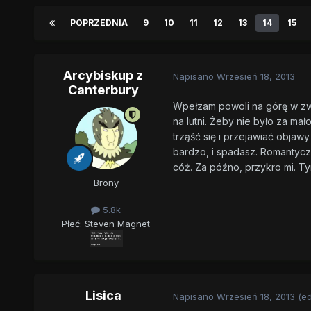
POPRZEDNIA
9
10
11
12
13
14
15
Arcybiskup z
Napisano
Wrzesień 18, 2013
Canterbury
Wpełzam powoli na górę w zw
na lutni. Żeby nie było za ma
trząść się i przejawiać obja
bardzo, i spadasz. Romantycz
cóż. Za późno, przykro mi. T
Brony
5.8k
Płeć:
Steven Magnet
Lisica
Napisano
Wrzesień 18, 2013
(e