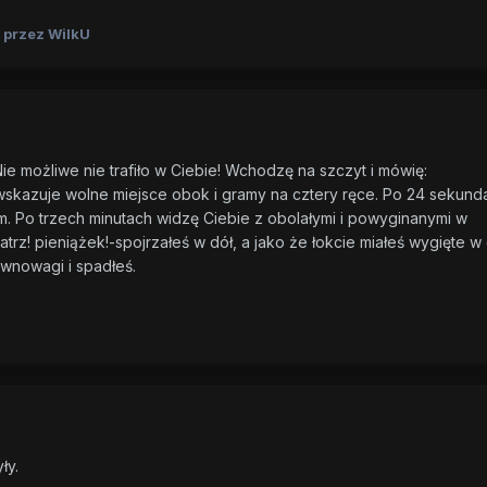
przez WilkU
ie możliwe nie trafiło w Ciebie! Wchodzę na szczyt i mówię:
.-wskazuje wolne miejsce obok i gramy na cztery ręce. Po 24 sekund
. Po trzech minutach widzę Ciebie z obolałymi i powyginanymi w
atrz! pieniążek!-spojrzałeś w dół, a jako że łokcie miałeś wygięte w
ównowagi i spadłeś.
ły.