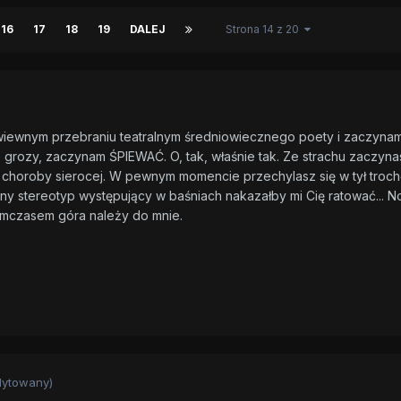
16
17
18
19
DALEJ
Strona 14 z 20
iewnym przebraniu teatralnym średniowiecznego poety i zaczyna
ło grozy, zaczynam ŚPIEWAĆ. O, tak, właśnie tak. Ze strachu zaczyna
wy choroby sierocej. W pewnym momencie przechylasz się w tył troch
ny stereotyp występujący w baśniach nakazałby mi Cię ratować... N
ymczasem góra należy do mnie.
dytowany)