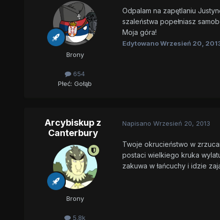
Odpalam na zapętlaniu Justynę
szaleństwa popełniasz samob
Moja góra!
Edytowano
Wrzesień 20, 201
Brony
654
Płeć:
Gołąb
Arcybiskup z
Napisano
Wrzesień 20, 2013
Canterbury
Twoje okrucieństwo w zrzucani
postaci wielkiego kruka wylat
zakuwa w łańcuchy i idzie zaj
Brony
5.8k