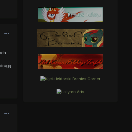
ach
 drugą