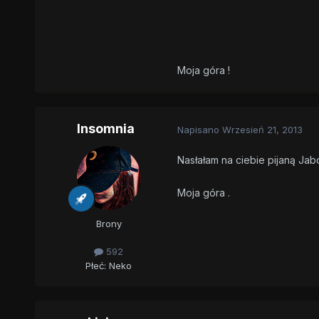
Moja góra !
Insomnia
Napisano
Wrzesień 21, 2013
Nasłałam na ciebie pijaną Ja
Moja góra .
Brony
592
Płeć:
Neko