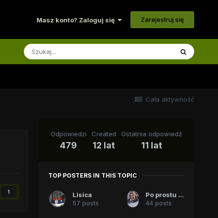
Zarejestruj się
Masz konto? Zaloguj się
Cała aktywność
Odpowiedzi
Created
Ostatnia odpowiedź
479
12 lat
11 lat
TOP POSTERS IN THIS TOPIC
1
Lisica
Po prostu Tomek
57 posts
44 posts