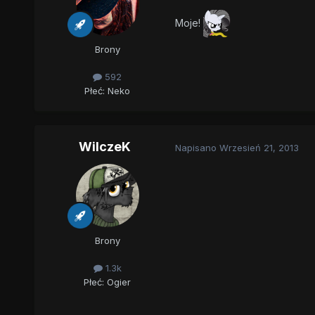
Moje!
Brony
592
Płeć:
Neko
WilczeK
Napisano
Wrzesień 21, 2013
Brony
1.3k
Płeć:
Ogier