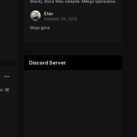
Black), która Was oślepiła. Miłego lądowania.
Eter
Sierpień 25, 2013
Moja góra.
Discord Server
an. W