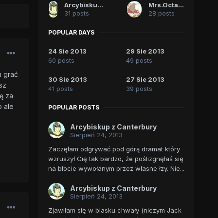
Arcybiskup z Canterbury
Mrs.Octavia
31 posts
28 posts
POPULAR DAYS
24 Sie 2013
29 Sie 2013
60 posts
49 posts
m grać
30 Sie 2013
27 Sie 2013
sz
41 posts
39 posts
ę za
o ale
POPULAR POSTS
Arcybiskup z Canterbury
Sierpień 24, 2013
Zaczęłam odgrywać pod górą dramat który
wzruszył Cię tak bardzo, że poślizgnęłaś się
na błocie wywołanym przez własne łzy. Nie...
Arcybiskup z Canterbury
Sierpień 24, 2013
Zjawiłam się w blasku chwały (niczym Jack