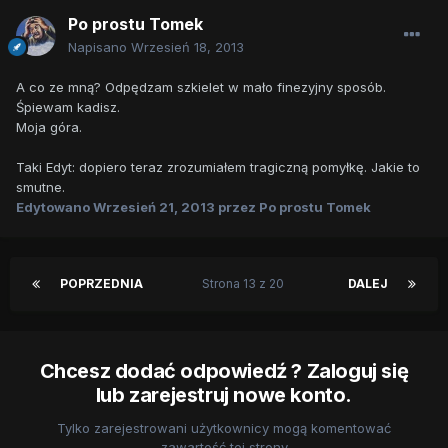
Po prostu Tomek
Napisano
Wrzesień 18, 2013
A co ze mną? Odpędzam szkielet w mało finezyjny sposób.
Śpiewam kadisz.
Moja góra.
Taki Edyt: dopiero teraz zrozumiałem tragiczną pomyłkę. Jakie to
smutne.
Edytowano
Wrzesień 21, 2013
przez Po prostu Tomek
POPRZEDNIA
Strona 13 z 20
DALEJ
Chcesz dodać odpowiedź ? Zaloguj się
lub zarejestruj nowe konto.
Tylko zarejestrowani użytkownicy mogą komentować
zawartość tej strony