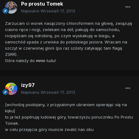
Po prostu Tomek
Napisano
Wrzesień 17, 2013
Zarzucam ci worek nasączony chloroformem na głowę, związuję
ciasno ręce i nogi, zwlekam na dół, pakuję do samochodu,
rozpędzam się odrobinę, po czym wyskakuję w biegu, a
samochód spada z urwiska do pobliskiego jeziora. Wracam na
szczyt w czerwonej glorii (po raz szósty zatykając tam flagę
ZSRR).
Góra należy do
mnie
ludu!
izy97
Napisano
Wrzesień 17, 2013
[wchodzę poobijany, z przypalonym ubraniem opierając się na
kijku]
to ja też popilnuję ludowej góry, towarzyszu poruczniku Po Prostu
Tomek.
w celu przejęcia góry musicie zwalić nas obu