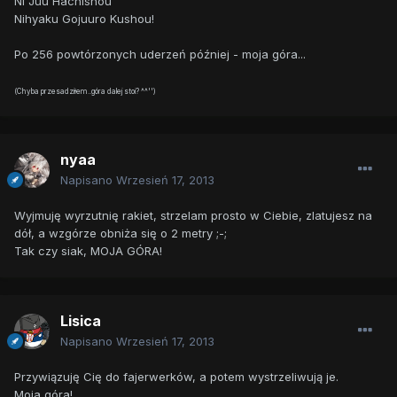
Ni Juu Hachishou
Nihyaku Gojuuro Kushou!
Po 256 powtórzonych uderzeń później - moja góra...
(Chyba przesadziłem..góra dalej stoi? ^^'')
nyaa
Napisano
Wrzesień 17, 2013
Wyjmuję wyrzutnię rakiet, strzelam prosto w Ciebie, zlatujesz na
dół, a wzgórze obniża się o 2 metry ;-;
Tak czy siak, MOJA GÓRA!
Lisica
Napisano
Wrzesień 17, 2013
Przywiązuję Cię do fajerwerków, a potem wystrzeliwują je.
Moja góra!