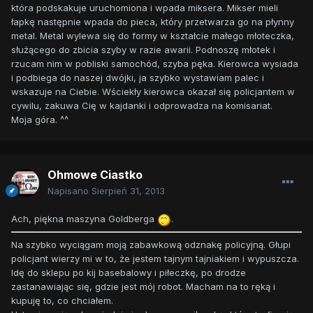
która podskakuje uruchomiona i wpada miksera. Mikser mieli
łapkę następnie wpada do pieca, który przetwarza go na płynny
metal. Metal wylewa się do formy w kształcie małego młoteczka,
służącego do zbicia szyby w razie awarii. Podnoszę młotek i
rzucam nim w pobliski samochód, szyba pęka. Kierowca wysiada
i podbiega do naszej dwójki, ja szybko wystawiam palec i
wskazuje na Ciebie. Wściekły kierowca okazał się policjantem w
cywilu, zakuwa Cię w kajdanki i odprowadza na komisariat.
Moja góra. ^^
Ohmowe Ciastko
Napisano
Sierpień 31, 2013
Ach, piękna maszyna Goldberga
.
Na szybko wyciągam moją zabawkową odznakę policyjną. Głupi
policjant wierzy mi w to, że jestem tajnym tajniakiem i wypuszcza.
Idę do sklepu po kij basebalowy i piłeczkę, po drodze
zastanawiając się, gdzie jest mój robot. Macham na to ręką i
kupuję to, co chciałem.