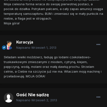
Moja cielesna forma wraca do swojej pierwotnej postaci, a
pocisk do działka. Pstrykam palcami, a cały zapas amunicji osiąga
temperaturę samozapłonu. BUM i zmieniasz się w mały punkcik na
niebie, a flaga jest w strzępach.
Moja góra!
Kuracyja
Napisano
Wrzesień 1, 2013
Składam wielki moździerz, ładuję go lodami czekoladowo-
truskawkowymi zmieszanymi z miodem, cytryną, klejem,
pajęczyną, wodą, molami oraz małą dawką prochu. Strzelam
celnie, a Ciebie na szczycie już nie ma. Wtaczam moją machinę i
przeładowuję. MOJA GÓRA!
Gość Nie sądzę
Napisano
Wrzesień 2, 2013