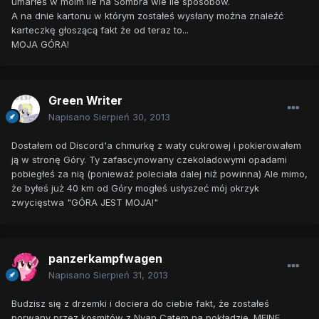
umarłeś w moim ile na Sombra wie ile sposobów.
A na dnie kartonu w którym zostałeś wysłany można znaleźć
karteczkę głoszącą fakt że od teraz to...
MOJA GÓRA!
Green Writer
Napisano
Sierpień 30, 2013
Dostałem od Discord'a chmurkę z waty cukrowej i pokierowałem
ją w stronę Góry. Ty zafascynowany czekoladowymi opadami
pobiegłeś za nią (ponieważ poleciała dalej niż powinna) Ale mimo,
że byłeś już 40 km od Góry mogłeś usłyszeć mój okrzyk
zwycięstwa "GÓRA JEST MOJA!"
panzerkampfwagen
Napisano
Sierpień 31, 2013
Budzisz się z drzemki i dociera do ciebie fakt, że zostałeś
porwany przez kosmitów z Nyan Catem na pokładzie. MEINE