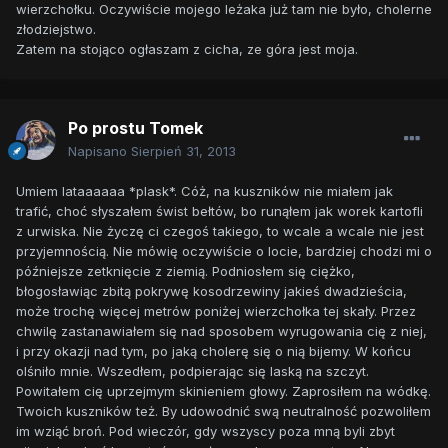
wierzchołku. Oczywiście mojego leżaka już tam nie było, cholerne
złodziejstwo.
Zatem na stojąco ogłaszam z cicha, ze góra jest moja.
Po prostu Tomek
Napisano
Sierpień 31, 2013
Umiem lataaaaaa *plask*. Cóż, na kuszników nie miałem jak
trafić, choć słyszałem świst bełtów, bo runąłem jak worek kartofli
z urwiska. Nie życzę ci czegoś takiego, to wcale a wcale nie jest
przyjemnością. Nie mówię oczywiście o locie, bardziej chodzi mi o
późniejsze zetknięcie z ziemią. Podniosłem się ciężko,
błogosławiąc zbitą pokrywę kosodrzewiny jakieś dwadzieścia,
może trochę więcej metrów poniżej wierzchołka tej skały. Przez
chwilę zastanawiałem się nad sposobem wyrugowania cię z niej,
i przy okazji nad tym, po jaką cholerę się o nią bijemy. W końcu
olśniło mnie. Wszedłem, podpierając się laską na szczyt.
Powitałem cię uprzejmym skinieniem głowy. Zaprosiłem na wódkę.
Twoich kuszników też. By udowodnić swą neutralność pozwoliłem
im wziąć broń. Pod wieczór, gdy wszyscy poza mną byli zbyt