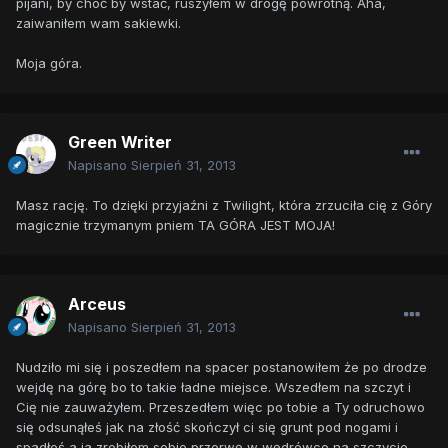
pijani, by choć by wstać, ruszyłem w drogę powrotną. Aha,
zaiwaniłem wam sakiewki.
Moja góra.
Green Writer
Napisano
Sierpień 31, 2013
Masz rację. To dzięki przyjaźni z Twilight, która zrzuciła cię z Góry
magicznie trzymanym pniem TA GÓRA JEST MOJA!
Arceus
Napisano
Sierpień 31, 2013
Nudziło mi się i poszedłem na spacer postanowiłem że po drodze
wejdę na górę bo to takie ładne miejsce. Wszedłem na szczyt i
Cię nie zauważyłem. Przeszedłem więc po tobie a Ty odruchowo
się odsunąłeś jak na złość skończył ci się grunt pod nogami i
spadłeś a ja zrobiłem sobie przerwę w wędrówce na szczycie