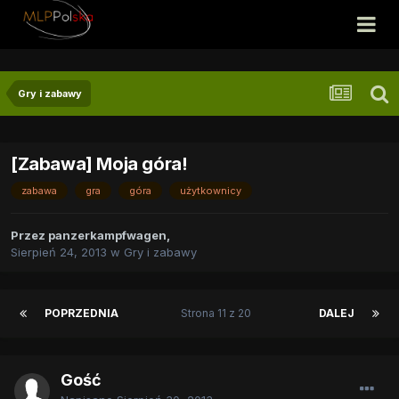
Gry i zabawy
[Zabawa] Moja góra!
zabawa
gra
góra
użytkownicy
Przez
panzerkampfwagen
,
Sierpień 24, 2013
w
Gry i zabawy
POPRZEDNIA
Strona 11 z 20
DALEJ
Gość