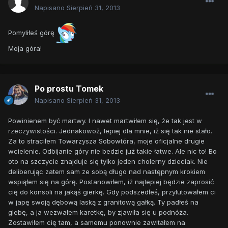
Napisano
Sierpień 31, 2013
Pomyliłeś górę
Moja góra!
Po prostu Tomek
Napisano
Sierpień 31, 2013
Powinienem być martwy. I nawet martwiłem się, że tak jest w
rzeczywistości. Jednakowoż, lepiej dla mnie, iż się tak nie stało.
Za to straciłem Towarzysza Sobowtóra, moje oficjalne drugie
wcielenie. Odbijanie góry nie bedzie już takie łatwe. Ale nic to! Bo
oto na szczycie znajduje się tylko jeden cholerny dzieciak. Nie
deliberując zatem sam ze sobą długo nad następnym krokiem
wspiąłem się na górę. Postanowiłem, iż najlepiej będzie zaprosić
cię do konsoli na jakąś gierkę. Gdy podszedłeś, przylutowałem ci
w japę swoją dębową laską z granitową gałką. Ty padłeś na
glebę, a ja wezwałem karetkę, by zjawiła się u podnóża.
Zostawiłem cię tam, a samemu ponownie zawitałem na