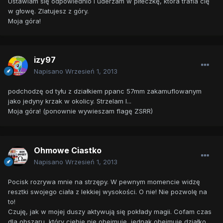
Ustawiam się odpowiednio i uderzam w piłeczkę, która trafia cię
w głowę. Zlatujesz z góry.
Moja góra!
izy97
Napisano
Wrzesień 1, 2013
podchodzę od tyłu z działkiem ppanc 57mm zakamuflowanym
jako jedyny krzak w okolicy. Strzelam I...
Moja góra! (ponownie wywieszam flagę ZSRR)
Ohmowe Ciastko
Napisano
Wrzesień 1, 2013
Pocisk rozrywa mnie na strzępy. W pewnym momencie widzę
resztki swojego ciała z lekkiej wysokości. O nie! Nie pozwolę na
to!
Czuję, jak w mojej duszy aktywują się pokłady magii. Cofam czas
dla obszaru, który ciebie nie obejmuje, jednak obejmuje działko.