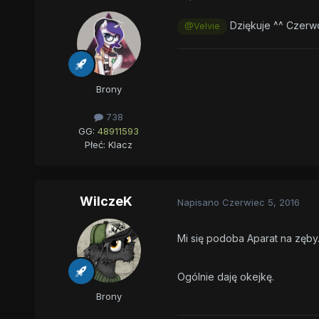
Dziękuje ^^ Czerwo
@Velvie
Brony
738
GG:
48911593
Płeć:
Klacz
WilczeK
Napisano
Czerwiec 5, 2016
Mi się podoba Aparat na zęby
Ogólnie daję okejkę.
Brony