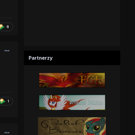
6
Partnerzy
1