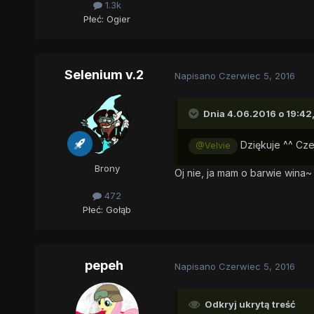
1.3k
Płeć:
Ogier
Selenium v.2
Napisano
Czerwiec 5, 2016
Dnia 4.06.2016 o 19:42
Dziękuje ^^ Cze
@Velvie
Brony
Oj nie, ja mam o barwie wina~
472
Płeć:
Gołąb
pepeh
Napisano
Czerwiec 5, 2016
Odkryj ukrytą treść