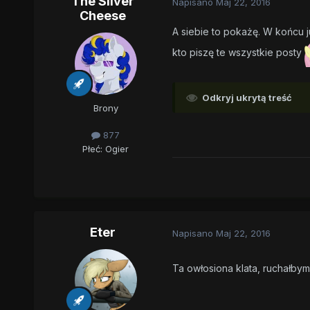
The Silver
Napisano
Maj 22, 2016
Cheese
A siebie to pokażę. W końcu 
kto piszę te wszystkie posty
Odkryj ukrytą treść
Brony
877
Płeć:
Ogier
Eter
Napisano
Maj 22, 2016
Ta owłosiona klata, ruchałb