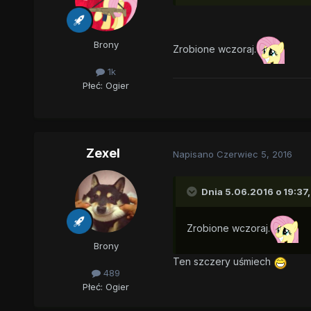
Brony
Zrobione wczoraj.
1k
Płeć:
Ogier
Zexel
Napisano
Czerwiec 5, 2016
Dnia 5.06.2016 o 19:37
Zrobione wczoraj.
Brony
Ten szczery uśmiech
489
Płeć:
Ogier