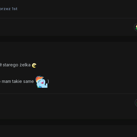
przez 1st
ł starego żelka
o mam takie same
)