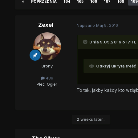
POPRZEDNIA
164
165
166
167
168
169
Zexel
Napisano
Maj 9, 2016
Dnia 9.05.2016 o 17:11,
Brony
Odkryj ukrytą treść
489
Płeć:
Ogier
To tak, jakby każdy kto wziął
2 weeks later...