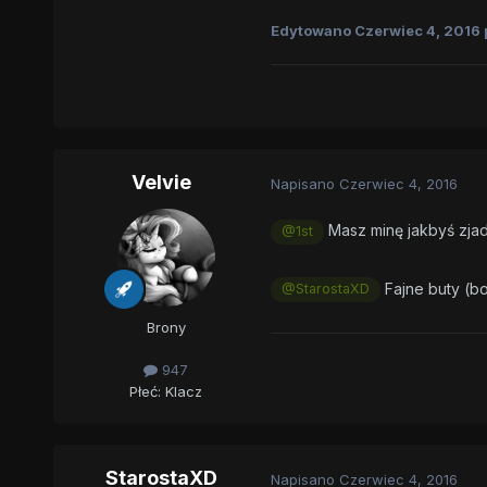
Edytowano
Czerwiec 4, 2016
Velvie
Napisano
Czerwiec 4, 2016
Masz minę jakbyś zjad
@1st
Fajne buty (b
@StarostaXD
Brony
947
Płeć:
Klacz
StarostaXD
Napisano
Czerwiec 4, 2016