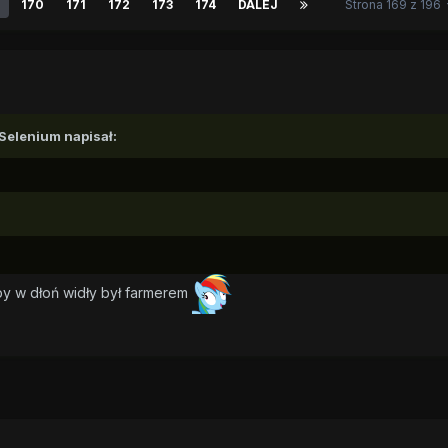
170
171
172
173
174
DALEJ
Strona 169 z 196
Selenium
napisał:
by w dłoń widły był farmerem