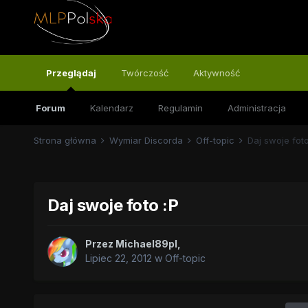
Przeglądaj
Twórczość
Aktywność
Forum
Kalendarz
Regulamin
Administracja
Strona główna
Wymiar Discorda
Off-topic
Daj swoje foto
Daj swoje foto :P
Przez
Michael89pl
,
Lipiec 22, 2012
w
Off-topic