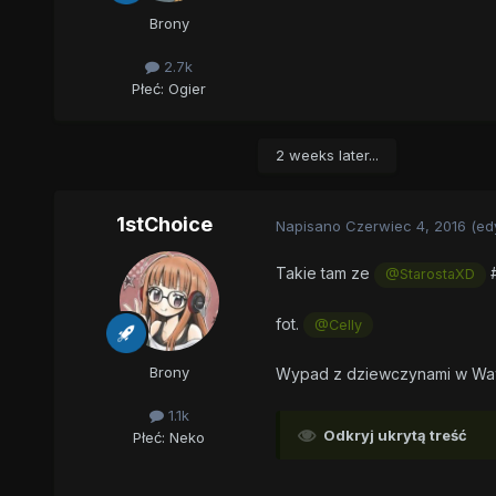
Brony
2.7k
Płeć:
Ogier
2 weeks later...
1stChoice
Napisano
Czerwiec 4, 2016
(ed
Takie tam ze
#
@StarostaXD
fot.
@Celly
Brony
Wypad z dziewczynami w Wa
1.1k
Odkryj ukrytą treść
Płeć:
Neko