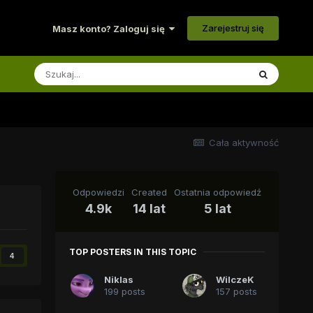
Zarejestruj się
Masz konto? Zaloguj się
Cała aktywność
Odpowiedzi
Created
Ostatnia odpowiedź
4.9k
14 lat
5 lat
TOP POSTERS IN THIS TOPIC
4
Niklas
WilczeK
199 posts
157 posts