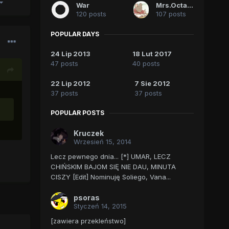
War
Mrs.Octavia
120 posts
107 posts
POPULAR DAYS
24 Lip 2013
18 Lut 2017
47 posts
40 posts
22 Lip 2012
7 Sie 2012
37 posts
37 posts
POPULAR POSTS
Kruczek
Wrzesień 15, 2014
Lecz pewnego dnia... [*] UMAR, LECZ
CHIŃSKIM BAJOM SIĘ NIE DAU, MINUTA
CISZY [Edit] Nominuję Soliego, Vana...
psoras
Styczeń 14, 2015
[zawiera przekleństwo]