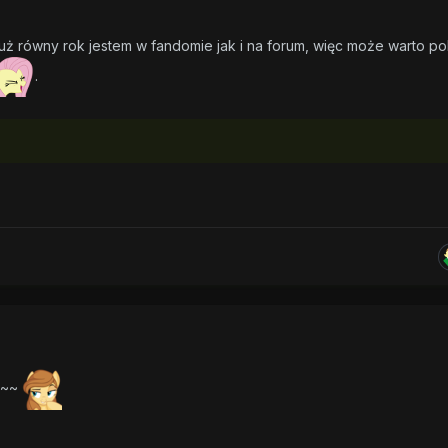
już równy rok jestem w fandomie jak i na forum, więc może warto p
.
ym~~